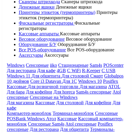
Сканеры штрихкода
Сканеры штрихкода
Денежные ящики
Денежные ящики
Принтеры этикеток (термопринтеры)
Принтеры
этикеток (термопринтеры)
Фискальные регистраторы
Фискальные
регистраторы
Кассовые аппараты
Кассовые аппараты
Весовое оборудование
Весовое оборудование
Оборудование Б/У
Оборудование Б/У
Все POS-оборудование
Все POS-оборудование
Аксессуары
Аксессуары
Windows
Сенсорные
iiko
Стационарные
Sam4s
POScenter
Для ресторана
Для кафе
4GB
С WiFi
R-Keeper
С USB
Windows 11
Для общепита
Для столовой
Смарт
Globalpos
10 дюймов
Core i3
Datavan
Для 1С
Windows 10
Posiflex
Кассовые
Для розничной торговли
Для магазина
ATOL
Для бара
Для кофейни
Для horeca
Sam4s сенсорные
Atol
сенсорные
Сенсорные на Windows
Для магазина
Кассовые
Для столовой
Для кофейни
Для
кафе
Компьютер-моноблок
Терминал-моноблок
Сенсорные
POSBank
Windows
Атол
Кассовые
Кассовый компьютер-
моноблок
Сенсорные Sam4s
Atol сенсорные
Posiflex
сенсорные
Для ресторана
Для общепита
Терминалы-