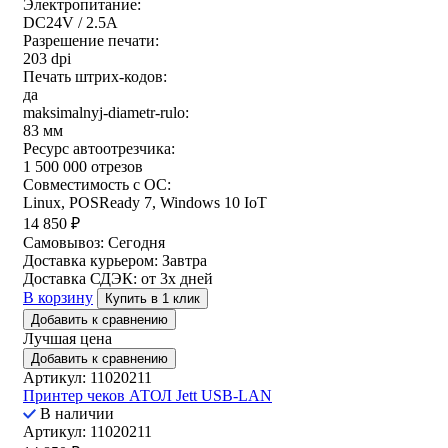
Электропитание:
DC24V / 2.5A
Разрешение печати:
203 dpi
Печать штрих-кодов:
да
maksimalnyj-diametr-rulo:
83 мм
Ресурс автоотрезчика:
1 500 000 отрезов
Совместимость с ОС:
Linux, POSReady 7, Windows 10 IoT
14 850
₽
Самовывоз:
Сегодня
Доставка курьером:
Завтра
Доставка СДЭК:
от 3х дней
В корзину
Купить в 1 клик
Добавить к сравнению
Лучшая цена
Добавить к сравнению
Артикул: 11020211
Принтер чеков АТОЛ Jett USB-LAN
В наличии
Артикул: 11020211