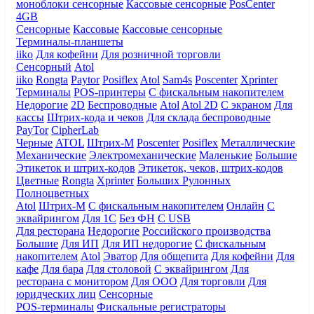
моноблоки сенсорные
Кассовые сенсорные
PosCenter
4GB
Сенсорные
Кассовые
Кассовые сенсорные
Терминалы-планшеты
iiko
Для кофейни
Для розничной торговли
Сенсорный
Atol
iiko
Rongta
Paytor
Posiflex
Atol
Sam4s
Poscenter
Xprinter
Терминалы
POS-принтеры
С фискальным накопителем
Недорогие
2D
Беспроводные
Atol
Atol 2D
С экраном
Для
кассы
Штрих-кода и чеков
Для склада беспроводные
PayTor
CipherLab
Черные
ATOL
Штрих-М
Poscenter
Posiflex
Металлические
Механические
Электромеханические
Маленькие
Большие
Этикеток и штрих-кодов
Этикеток, чеков, штрих-кодов
Цветные
Rongta
Xprinter
Больших
Рулонных
Полноцветных
Atol
Штрих-М
С фискальным накопителем
Онлайн
С
эквайрингом
Для 1С
Без ФН
С USB
Для ресторана
Недорогие
Российского производства
Большие
Для ИП
Для ИП недорогие
С фискальным
накопителем
Atol
Эватор
Для общепита
Для кофейни
Для
кафе
Для бара
Для столовой
С эквайрингом
Для
ресторана с монитором
Для ООО
Для торговли
Для
юридческих лиц
Сенсорные
POS-терминалы
Фискальные регистраторы