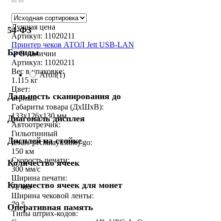
Лучшая цена
54-ФЗ
Артикул: 11020211
Принтер чеков АТОЛ Jett USB-LAN
Бренды
В наличии
Артикул: 11020211
Вес в упаковке:
Атол
(1)
1.115 кг
Цвет:
Дальность сканирования до
черный
Габариты товара (ДxШxВ):
133x126x130 мм
Диагональ дисплея
Автоотрезчик:
Гильотинный
Дисплей на стойке
resurs-pechatayushhej-go:
150 км
Скорость печати:
Количество ячеек
300 мм/с
Ширина печати:
Количество ячеек для монет
72 мм
Ширина чековой ленты:
79.5
Оперативная память
Типы штрих-кодов: