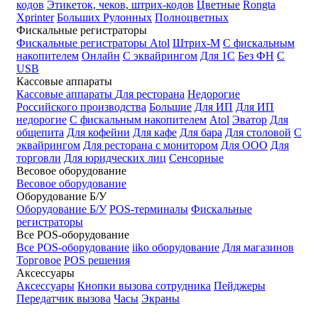
кодов
Этикеток, чеков, штрих-кодов
Цветные
Rongta
Xprinter
Больших
Рулонных
Полноцветных
Фискальные регистраторы
Фискальные регистраторы
Atol
Штрих-М
С фискальным
накопителем
Онлайн
С эквайрингом
Для 1С
Без ФН
С
USB
Кассовые аппараты
Кассовые аппараты
Для ресторана
Недорогие
Российского производства
Большие
Для ИП
Для ИП
недорогие
С фискальным накопителем
Atol
Эватор
Для
общепита
Для кофейни
Для кафе
Для бара
Для столовой
С
эквайрингом
Для ресторана с монитором
Для ООО
Для
торговли
Для юридческих лиц
Сенсорные
Весовое оборудование
Весовое оборудование
Оборудование Б/У
Оборудование Б/У
POS-терминалы
Фискальные
регистраторы
Все POS-оборудование
Все POS-оборудование
iiko оборудование
Для магазинов
Торговое
POS решения
Аксессуары
Аксессуары
Кнопки вызова сотрудника
Пейджеры
Передатчик вызова
Часы
Экраны