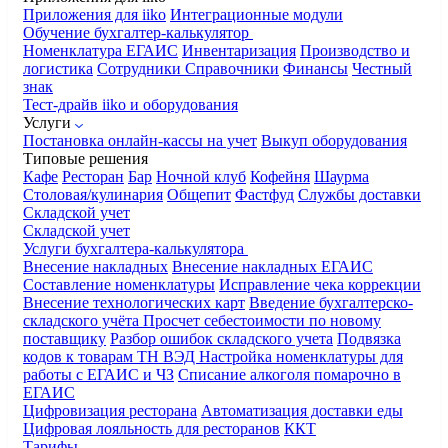
Приложения для iiko
Интеграционные модули
Обучение бухгалтер-калькулятор
Номенклатура
ЕГАИС
Инвентаризация
Производство и
логистика
Сотрудники
Справочники
Финансы
Честный
знак
Тест-драйв iiko и оборудования
Услуги
Постановка онлайн-кассы на учет
Выкуп оборудования
Типовые решения
Кафе
Ресторан
Бар
Ночной клуб
Кофейня
Шаурма
Столовая/кулинария
Общепит
Фастфуд
Службы доставки
Складской учет
Складской учет
Услуги бухгалтера-калькулятора
Внесение накладных
Внесение накладных ЕГАИС
Составление номенклатуры
Исправление чека коррекции
Внесение технологических карт
Введение бухгалтерско-
складского учёта
Просчет себестоимости по новому
поставщику
Разбор ошибок складского учета
Подвязка
кодов к товарам ТН ВЭД
Настройка номенклатуры для
работы с ЕГАИС и ЧЗ
Списание алкоголя помарочно в
ЕГАИС
Цифровизация ресторана
Автоматизация доставки еды
Цифровая лояльность для ресторанов
ККТ
Тарифы