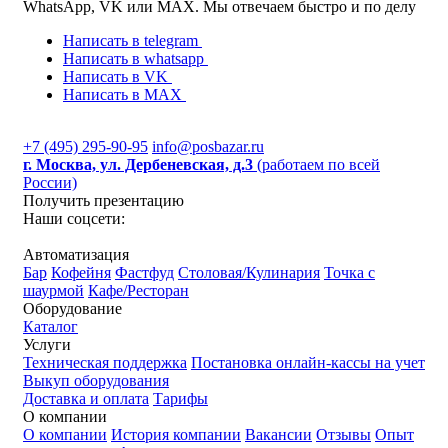
WhatsApp, VK или MAX. Мы отвечаем быстро и по делу
Написать в telegram
Написать в whatsapp
Написать в VK
Написать в MAX
+7 (495) 295-90-95
info@posbazar.ru
г. Москва, ул. Дербеневская, д.3
(работаем по всей
России)
Получить презентацию
Наши соцсети:
Автоматизация
Бар
Кофейня
Фастфуд
Столовая/Кулинария
Точка с
шаурмой
Кафе/Ресторан
Оборудование
Каталог
Услуги
Техническая поддержка
Постановка онлайн-кассы на учет
Выкуп оборудования
Доставка и оплата
Тарифы
О компании
О компании
История компании
Вакансии
Отзывы
Опыт