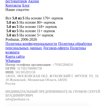
рестораторов
Акции
Контакты
Блог
Наши соцсети:
Все
5.0 из 5
На основе 170+ оценок
5.0 из 5
На основе 80+ оценок
5.0 из 5
На основе 118+ оценок
5.0 из 5
На основе 11+ оценок
5.0 из 5
На основе 5+ оценок
Posbazar, 2006-2026
Политика конфиденциальности
Политика обработки
персональных данных
Договор-оферта
Политика
возврата
Карта сайта
Whatsapp
Номер телефона организации:
+79362284024
ОГРН:
317502700080758
ИНН:
501305283158
140181, МОСКОВСКАЯ ОБЛ, ЖУКОВСКИЙ Г, ФРУНЗЕ УЛ, 10,
18 Жуковский, Московская Область 140181
Россия
ИНДИВИДУАЛЬНЫЙ ПРЕДПРИНИМАТЕЛЬ ГРОМОВ СЕРГЕЙ
ВЛАДИМИРОВИЧ
info@posbazar.ru.