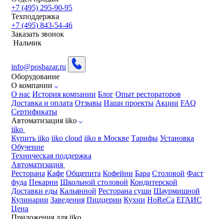
+7 (495) 295-90-95
Техподдержка
+7 (495) 843-54-46
Заказать звонок
Нальчик
info@posbazar.ru
Оборудование
О компании
О нас
История компании
Блог
Опыт рестораторов
Доставка и оплата
Отзывы
Наши проекты
Акции
FAQ
Сертификаты
Автоматизация iiko
iiko
Купить iiko
iiko cloud
iiko в Москве
Тарифы
Установка
Обучение
Техническая поддержка
Автоматизация
Ресторана
Кафе
Общепита
Кофейни
Бара
Столовой
Фаст
фуда
Пекарни
Школьной столовой
Кондитерской
Доставки еды
Кальянной
Ресторана суши
Шаурмишной
Кулинарии
Заведения
Пиццерии
Кухни
HoReCa
ЕГАИС
Цена
Приложения для iiko