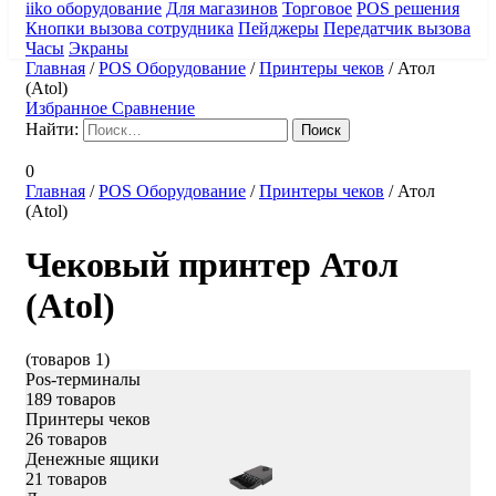
iiko оборудование
Для магазинов
Торговое
POS решения
Кнопки вызова сотрудника
Пейджеры
Передатчик вызова
Часы
Экраны
Главная
/
POS Оборудование
/
Принтеры чеков
/
Атол
(Atol)
Избранное
Сравнение
Найти:
0
Главная
/
POS Оборудование
/
Принтеры чеков
/
Атол
(Atol)
Чековый принтер Атол
(Atol)
(товаров 1)
Pos-терминалы
189 товаров
Принтеры чеков
26 товаров
Денежные ящики
21 товаров