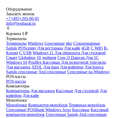
Оборудование
Заказать звонок
+7 (495) 295-90-95
info@posbazar.ru
0
Корзина
0
₽
Терминалы
Терминалы
Windows
Сенсорные
iiko
Стационарные
Sam4s
POScenter
Для ресторана
Для кафе
4GB
С WiFi
R-
Keeper
С USB
Windows 11
Для общепита
Для столовой
Смарт
Globalpos
10 дюймов
Core i3
Datavan
Для 1С
Windows 10
Posiflex
Кассовые
Для розничной торговли
Для магазина
ATOL
Для бара
Для кофейни
Для horeca
Sam4s сенсорные
Atol сенсорные
Сенсорные на Windows
POS-кассы
POS-кассы
Компьютеры
Компьютеры
Для магазина
Кассовые
Для столовой
Для
кофейни
Для кафе
Моноблоки
Моноблоки
Компьютер-моноблок
Терминал-моноблок
Сенсорные
POSBank
Windows
Атол
Кассовые
Кассовый
компьютер-моноблок
Сенсорные Sam4s
Atol сенсорные