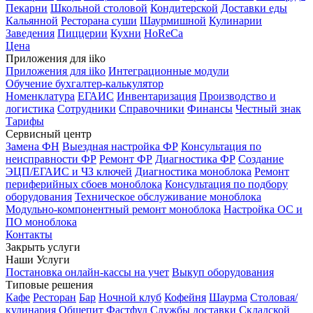
Пекарни
Школьной столовой
Кондитерской
Доставки еды
Кальянной
Ресторана суши
Шаурмишной
Кулинарии
Заведения
Пиццерии
Кухни
HoReCa
Цена
Приложения для iiko
Приложения для iiko
Интеграционные модули
Обучение бухгалтер-калькулятор
Номенклатура
ЕГАИС
Инвентаризация
Производство и
логистика
Сотрудники
Справочники
Финансы
Честный знак
Тарифы
Сервисный центр
Замена ФН
Выездная настройка ФР
Консультация по
неисправности ФР
Ремонт ФР
Диагностика ФР
Создание
ЭЦП/ЕГАИС и ЧЗ ключей
Диагностика моноблока
Ремонт
периферийных сбоев моноблока
Консультация по подбору
оборудования
Техническое обслуживание моноблока
Модульно-компонентный ремонт моноблока
Настройка ОС и
ПО моноблока
Контакты
Закрыть услуги
Наши Услуги
Постановка онлайн-кассы на учет
Выкуп оборудования
Типовые решения
Кафе
Ресторан
Бар
Ночной клуб
Кофейня
Шаурма
Столовая/
кулинария
Общепит
Фастфуд
Службы доставки
Складской