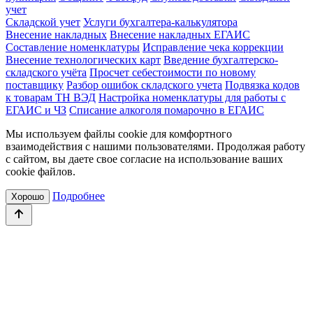
учет
Складской учет
Услуги бухгалтера-калькулятора
Внесение накладных
Внесение накладных ЕГАИС
Составление номенклатуры
Исправление чека коррекции
Внесение технологических карт
Введение бухгалтерско-
складского учёта
Просчет себестоимости по новому
поставщику
Разбор ошибок складского учета
Подвязка кодов
к товарам ТН ВЭД
Настройка номенклатуры для работы с
ЕГАИС и ЧЗ
Списание алкоголя помарочно в ЕГАИС
Мы используем файлы cookie для комфортного
взаимодействия с нашими пользователями. Продолжая работу
с сайтом, вы даете свое согласие на использование ваших
cookie файлов.
Подробнее
Хорошо