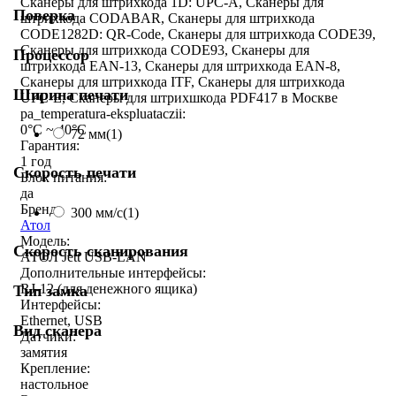
Сканеры для штрихкода 1D: UPC-A, Сканеры для
Поверка
штрихкода CODABAR, Сканеры для штрихкода
CODE1282D: QR-Code, Сканеры для штрихкода CODE39,
Сканеры для штрихкода CODE93, Сканеры для
Процессор
штрихкода EAN-13, Сканеры для штрихкода EAN-8,
Сканеры для штрихкода ITF, Сканеры для штрихкода
Ширина печати
UPC-E, Сканеры для штрихшкода PDF417 в Москве
pa_temperatura-ekspluataczii:
0°C ~ 40°C
72 мм
(1)
Гарантия:
1 год
Скорость печати
Блок питания:
да
Бренд:
300 мм/с
(1)
Атол
Модель:
Скорость сканирования
АТОЛ Jett USB-LAN
Дополнительные интерфейсы:
RJ-12 (для денежного ящика)
Тип замка
Интерфейсы:
Ethernet, USB
Вид сканера
Датчики:
замятия
Крепление:
настольное