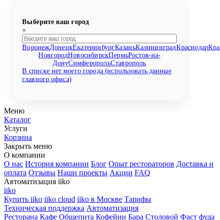
Выберите ваш город
×
Воронеж
Донецк
Екатеринбург
Казань
Калининград
Краснодар
Кра
Новгород
Новосибирск
Пермь
Ростов-на-
Дону
Симферополь
Ставрополь
В списке нет моего города (использовать данные
главного офиса)
Меню
Каталог
Услуги
Корзина
Закрыть меню
О компании
О нас
История компании
Блог
Опыт рестораторов
Доставка и
оплата
Отзывы
Наши проекты
Акции
FAQ
Автоматизация iiko
iiko
Купить iiko
iiko cloud
iiko в Москве
Тарифы
Техническая поддержка
Автоматизация
Ресторана
Кафе
Общепита
Кофейни
Бара
Столовой
Фаст фуда