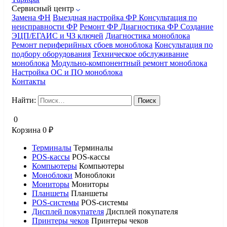
Сервисный центр
Замена ФН
Выездная настройка ФР
Консультация по
неисправности ФР
Ремонт ФР
Диагностика ФР
Создание
ЭЦП/ЕГАИС и ЧЗ ключей
Диагностика моноблока
Ремонт периферийных сбоев моноблока
Консультация по
подбору оборудования
Техническое обслуживание
моноблока
Модульно-компонентный ремонт моноблока
Настройка ОС и ПО моноблока
Контакты
Найти:
0
Корзина
0
₽
Терминалы
Терминалы
POS-кассы
POS-кассы
Компьютеры
Компьютеры
Моноблоки
Моноблоки
Мониторы
Мониторы
Планшеты
Планшеты
POS-системы
POS-системы
Дисплей покупателя
Дисплей покупателя
Принтеры чеков
Принтеры чеков