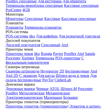
Posiflex сенсорные
Для ресторана
Для общепита
Терминалы-моноблоки сенсорные
Кассовые сенсорные
PosCenter
4GB
Мониторы
Мониторы
Сенсорные
Кассовые
Кассовые сенсорные
Планшеты
Планшеты
Терминалы-планшеты
POS-системы
POS-системы
iiko
Для кофейни
Для розничной торговли
Дисплей покупателя
Дисплей покупателя
Сенсорный
Atol
Принтеры чеков
Принтеры чеков
iiko
Rongta
Paytor
Posiflex
Atol
Sam4s
Poscenter
Xprinter
Терминалы
POS-принтеры
С
фискальным накопителем
Сканеры штрихкода
Сканеры штрихкода
Недорогие
2D
Беспроводные
Atol
Atol 2D
С экраном
Для кассы
Штрих-кода и чеков
Для
склада беспроводные
PayTor
CipherLab
Денежные ящики
Денежные ящики
Черные
ATOL
Штрих-М
Poscenter
Posiflex
Металлические
Механические
Электромеханические
Маленькие
Большие
Принтеры этикеток (термопринтеры)
Принтеры этикеток (термопринтеры)
Этикеток и штрих-