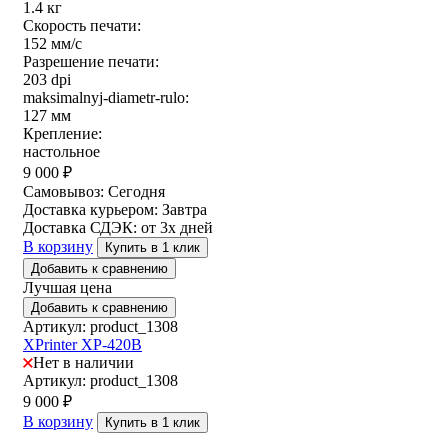
1.4 кг
Скорость печати:
152 мм/с
Разрешение печати:
203 dpi
maksimalnyj-diametr-rulo:
127 мм
Крепление:
настольное
9 000
₽
Самовывоз:
Сегодня
Доставка курьером:
Завтра
Доставка СДЭК:
от 3х дней
В корзину
Купить в 1 клик
Добавить к сравнению
Лучшая цена
Добавить к сравнению
Артикул: product_1308
XPrinter XP-420B
Нет в наличии
Артикул: product_1308
9 000
₽
В корзину
Купить в 1 клик