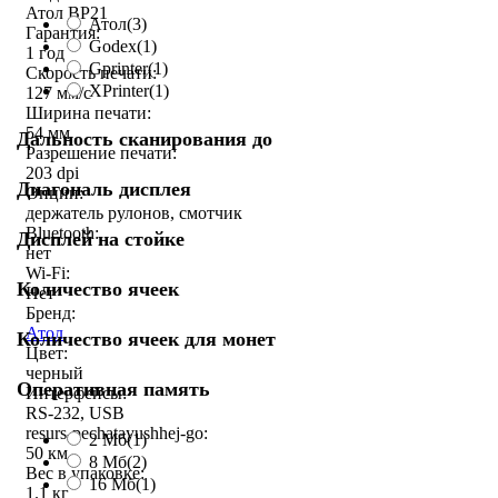
Атол BP21
Атол
(3)
Гарантия:
Godex
(1)
1 год
Gprinter
(1)
Скорость печати:
XPrinter
(1)
127 мм/с
Ширина печати:
54 мм
Дальность сканирования до
Разрешение печати:
203 dpi
Диагональ дисплея
Опции:
держатель рулонов, смотчик
Bluetooth:
Дисплей на стойке
нет
Wi-Fi:
Количество ячеек
Нет
Бренд:
Атол
Количество ячеек для монет
Цвет:
черный
Оперативная память
Интерфейсы:
RS-232, USB
resurs-pechatayushhej-go:
2 Мб
(1)
50 км
8 Мб
(2)
Вес в упаковке:
16 Мб
(1)
1.1 кг