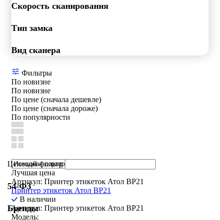
Скорость сканирования
Тип замка
Вид сканера
Фильтры
По новизне
По новизне
По цене (сначала дешевле)
По цене (сначала дороже)
По популярности
Ценовой фильтр
Лучшая цена
Артикул: Принтер этикеток Атол BP21
54-ФЗ
Принтер этикеток Атол BP21
В наличии
Бренды
Артикул: Принтер этикеток Атол BP21
Модель: