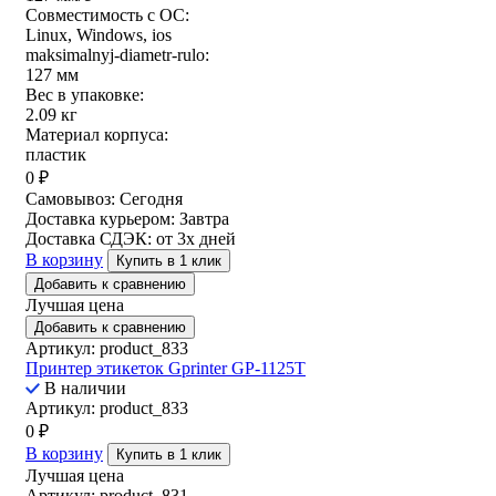
Совместимость с ОС:
Linux, Windows, ios
maksimalnyj-diametr-rulo:
127 мм
Вес в упаковке:
2.09 кг
Материал корпуса:
пластик
0
₽
Самовывоз:
Сегодня
Доставка курьером:
Завтра
Доставка СДЭК:
от 3х дней
В корзину
Купить в 1 клик
Добавить к сравнению
Лучшая цена
Добавить к сравнению
Артикул: product_833
Принтер этикеток Gprinter GP-1125T
В наличии
Артикул: product_833
0
₽
В корзину
Купить в 1 клик
Лучшая цена
Артикул: product_831