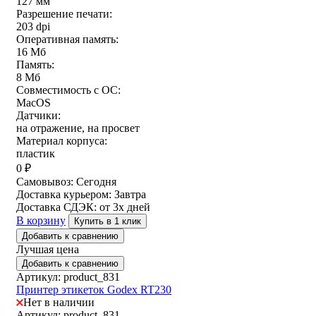
127 мм
Разрешение печати:
203 dpi
Оперативная память:
16 Мб
Память:
8 Мб
Совместимость с ОС:
MacOS
Датчики:
на отражение, на просвет
Материал корпуса:
пластик
0
₽
Самовывоз:
Сегодня
Доставка курьером:
Завтра
Доставка СДЭК:
от 3х дней
В корзину
Купить в 1 клик
Добавить к сравнению
Лучшая цена
Добавить к сравнению
Артикул: product_831
Принтер этикеток Godex RT230
Нет в наличии
Артикул: product_831