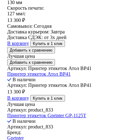
130 мм
Скорость печати:
127 мм/с
13 300
₽
Самовывоз:
Сегодня
Доставка курьером:
Завтра
Доставка СДЭК:
от 3х дней
В корзину
Купить в 1 клик
Добавить к сравнению
Лучшая цена
Добавить к сравнению
Артикул: Принтер этикеток Атол ВР41
Принтер этикеток Атол ВР41
В наличии
Артикул: Принтер этикеток Атол ВР41
13 300
₽
В корзину
Купить в 1 клик
Лучшая цена
Артикул: product_833
Принтер этикеток Gprinter GP-1125T
В наличии
Артикул: product_833
Бренд:
Gprinter