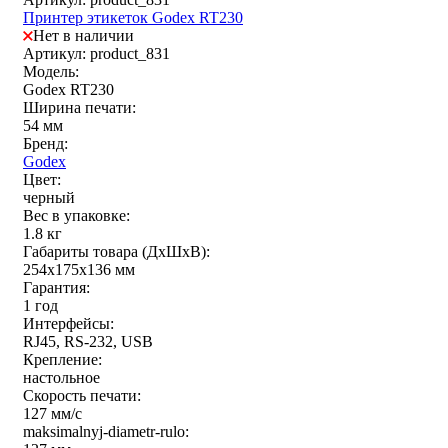
Принтер этикеток Godex RT230
Нет в наличии
Артикул: product_831
Модель:
Godex RT230
Ширина печати:
54 мм
Бренд:
Godex
Цвет:
черный
Вес в упаковке:
1.8 кг
Габариты товара (ДxШxВ):
254х175х136 мм
Гарантия:
1 год
Интерфейсы:
RJ45, RS-232, USB
Крепление:
настольное
Скорость печати:
127 мм/с
maksimalnyj-diametr-rulo: