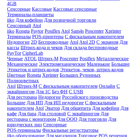
4GB
Сенсорные
Кассовые
Кассовые сенсорные
Терминалы-планшеты
iiko
Для кофейни
Для розничной торговли
Сенсорный
Atol
iiko
Rongta
Paytor
Posiflex
Atol
Sam4s
Poscenter
Xprinter
Терминалы
POS-принтеры
С фискальным накопителем
Недорогие
2D
Беспроводные
Atol
Atol 2D
С экраном
Для
кассы
Штрих-кода и чеков
Для склада беспроводные
PayTor
CipherLab
Черные
ATOL
Штрих-М
Poscenter
Posiflex
Металлические
Механические
Электромеханические
Маленькие
Большие
Этикеток и штрих-кодов
Этикеток, чеков, штрих-кодов
Цветные
Rongta
Xprinter
Больших
Рулонных
Полноцветных
Atol
Штрих-М
С фискальным накопителем
Онлайн
С
эквайрингом
Для 1С
Без ФН
С USB
Для ресторана
Недорогие
Российского производства
Большие
Для ИП
Для ИП недорогие
С фискальным
накопителем
Atol
Эватор
Для общепита
Для кофейни
Для
кафе
Для бара
Для столовой
С эквайрингом
Для
ресторана с монитором
Для ООО
Для торговли
Для
юридческих лиц
Сенсорные
POS-терминалы
Фискальные регистраторы
iiko оборудование
Для магазинов
Торговое
POS решения