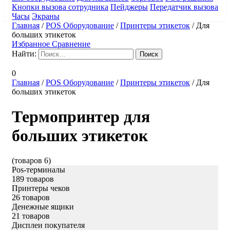
Кнопки вызова сотрудника
Пейджеры
Передатчик вызова
Часы
Экраны
Главная
/
POS Оборудование
/
Принтеры этикеток
/
Для
больших этикеток
Избранное
Сравнение
Найти:
0
Главная
/
POS Оборудование
/
Принтеры этикеток
/
Для
больших этикеток
Термопринтер для
больших этикеток
(товаров 6)
Pos-терминалы
189 товаров
Принтеры чеков
26 товаров
Денежные ящики
21 товаров
Дисплеи покупателя