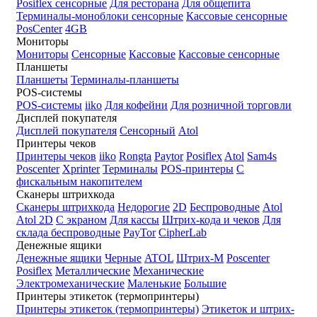
Posiflex сенсорные
Для ресторана
Для общепита
Терминалы-моноблоки сенсорные
Кассовые сенсорные
PosCenter
4GB
Мониторы
Мониторы
Сенсорные
Кассовые
Кассовые сенсорные
Планшеты
Планшеты
Терминалы-планшеты
POS-системы
POS-системы
iiko
Для кофейни
Для розничной торговли
Дисплей покупателя
Дисплей покупателя
Сенсорный
Atol
Принтеры чеков
Принтеры чеков
iiko
Rongta
Paytor
Posiflex
Atol
Sam4s
Poscenter
Xprinter
Терминалы
POS-принтеры
С
фискальным накопителем
Сканеры штрихкода
Сканеры штрихкода
Недорогие
2D
Беспроводные
Atol
Atol 2D
С экраном
Для кассы
Штрих-кода и чеков
Для
склада беспроводные
PayTor
CipherLab
Денежные ящики
Денежные ящики
Черные
ATOL
Штрих-М
Poscenter
Posiflex
Металлические
Механические
Электромеханические
Маленькие
Большие
Принтеры этикеток (термопринтеры)
Принтеры этикеток (термопринтеры)
Этикеток и штрих-