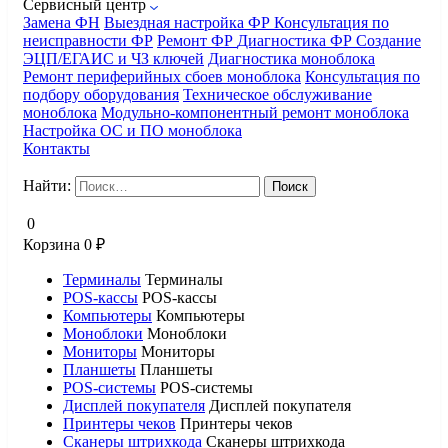
Сервисный центр
Замена ФН
Выездная настройка ФР
Консультация по
неисправности ФР
Ремонт ФР
Диагностика ФР
Создание
ЭЦП/ЕГАИС и ЧЗ ключей
Диагностика моноблока
Ремонт периферийных сбоев моноблока
Консультация по
подбору оборудования
Техническое обслуживание
моноблока
Модульно-компонентный ремонт моноблока
Настройка ОС и ПО моноблока
Контакты
Найти:
0
Корзина
0
₽
Терминалы
Терминалы
POS-кассы
POS-кассы
Компьютеры
Компьютеры
Моноблоки
Моноблоки
Мониторы
Мониторы
Планшеты
Планшеты
POS-системы
POS-системы
Дисплей покупателя
Дисплей покупателя
Принтеры чеков
Принтеры чеков
Сканеры штрихкода
Сканеры штрихкода