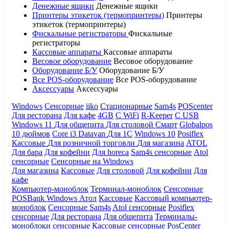
Денежные ящики
Денежные ящики
Принтеры этикеток (термопринтеры)
Принтеры
этикеток (термопринтеры)
Фискальные регистраторы
Фискальные
регистраторы
Кассовые аппараты
Кассовые аппараты
Весовое оборудование
Весовое оборудование
Оборудование Б/У
Оборудование Б/У
Все POS-оборудование
Все POS-оборудование
Аксессуары
Аксессуары
Windows
Сенсорные
iiko
Стационарные
Sam4s
POScenter
Для ресторана
Для кафе
4GB
С WiFi
R-Keeper
С USB
Windows 11
Для общепита
Для столовой
Смарт
Globalpos
10 дюймов
Core i3
Datavan
Для 1С
Windows 10
Posiflex
Кассовые
Для розничной торговли
Для магазина
ATOL
Для бара
Для кофейни
Для horeca
Sam4s сенсорные
Atol
сенсорные
Сенсорные на Windows
Для магазина
Кассовые
Для столовой
Для кофейни
Для
кафе
Компьютер-моноблок
Терминал-моноблок
Сенсорные
POSBank
Windows
Атол
Кассовые
Кассовый компьютер-
моноблок
Сенсорные Sam4s
Atol сенсорные
Posiflex
сенсорные
Для ресторана
Для общепита
Терминалы-
моноблоки сенсорные
Кассовые сенсорные
PosCenter