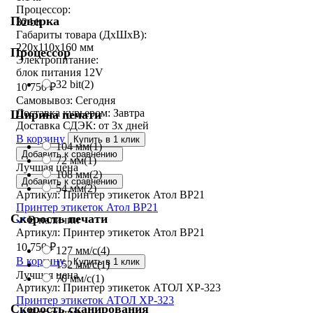
Процессор:
Поверка
32 bit
Габариты товара (ДxШxВ):
220x110x160 мм
Процессор
Электропитание:
блок питания 12V
32 bit
(2)
10 750
₽
Самовывоз:
Сегодня
Доставка курьером:
Завтра
Ширина печати
Доставка СДЭК:
от 3х дней
В корзину
Купить в 1 клик
104 мм
(1)
Добавить к сравнению
72 мм
(1)
Лучшая цена
108 мм
(2)
Добавить к сравнению
54 мм
(2)
Артикул: Принтер этикеток Атол BP21
Принтер этикеток Атол BP21
Скорость печати
В наличии
Артикул: Принтер этикеток Атол BP21
10 750
₽
127 мм/с
(4)
В корзину
Купить в 1 клик
152 мм/с
(1)
Лучшая цена
70 мм/с
(1)
Артикул: Принтер этикеток АТОЛ XP-323
Принтер этикеток АТОЛ XP-323
Скорость сканирования
В наличии