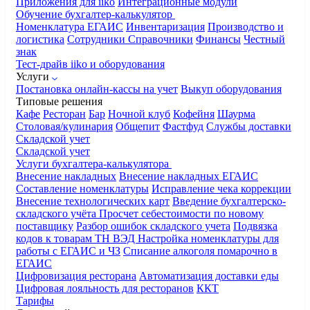
Приложения для iiko
Интеграционные модули
Обучение бухгалтер-калькулятор
Номенклатура
ЕГАИС
Инвентаризация
Производство и
логистика
Сотрудники
Справочники
Финансы
Честный
знак
Тест-драйв iiko и оборудования
Услуги
Постановка онлайн-кассы на учет
Выкуп оборудования
Типовые решения
Кафе
Ресторан
Бар
Ночной клуб
Кофейня
Шаурма
Столовая/кулинария
Общепит
Фастфуд
Службы доставки
Складской учет
Складской учет
Услуги бухгалтера-калькулятора
Внесение накладных
Внесение накладных ЕГАИС
Составление номенклатуры
Исправление чека коррекции
Внесение технологических карт
Введение бухгалтерско-
складского учёта
Просчет себестоимости по новому
поставщику
Разбор ошибок складского учета
Подвязка
кодов к товарам ТН ВЭД
Настройка номенклатуры для
работы с ЕГАИС и ЧЗ
Списание алкоголя помарочно в
ЕГАИС
Цифровизация ресторана
Автоматизация доставки еды
Цифровая лояльность для ресторанов
ККТ
Тарифы