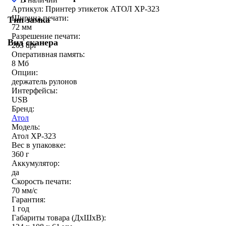
Артикул: Принтер этикеток АТОЛ XP-323
Ширина печати:
Тип замка
72 мм
Разрешение печати:
Вид сканера
203 dpi
Оперативная память:
8 Мб
Опции:
держатель рулонов
Интерфейсы:
USB
Бренд:
Атол
Модель:
Атол XP-323
Вес в упаковке:
360 г
Аккумулятор:
да
Скорость печати:
70 мм/с
Гарантия:
1 год
Габариты товара (ДxШxВ):