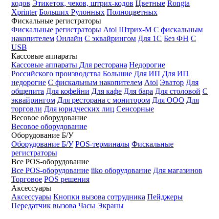
кодов
Этикеток, чеков, штрих-кодов
Цветные
Rongta
Xprinter
Больших
Рулонных
Полноцветных
Фискальные регистраторы
Фискальные регистраторы
Atol
Штрих-М
С фискальным
накопителем
Онлайн
С эквайрингом
Для 1С
Без ФН
С
USB
Кассовые аппараты
Кассовые аппараты
Для ресторана
Недорогие
Российского производства
Большие
Для ИП
Для ИП
недорогие
С фискальным накопителем
Atol
Эватор
Для
общепита
Для кофейни
Для кафе
Для бара
Для столовой
С
эквайрингом
Для ресторана с монитором
Для ООО
Для
торговли
Для юридческих лиц
Сенсорные
Весовое оборудование
Весовое оборудование
Оборудование Б/У
Оборудование Б/У
POS-терминалы
Фискальные
регистраторы
Все POS-оборудование
Все POS-оборудование
iiko оборудование
Для магазинов
Торговое
POS решения
Аксессуары
Аксессуары
Кнопки вызова сотрудника
Пейджеры
Передатчик вызова
Часы
Экраны