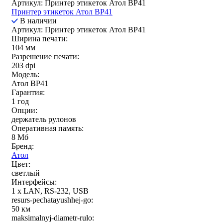
Артикул: Принтер этикеток Атол ВР41
Принтер этикеток Атол ВР41
В наличии
Артикул: Принтер этикеток Атол ВР41
Ширина печати:
104 мм
Разрешение печати:
203 dpi
Модель:
Атол BP41
Гарантия:
1 год
Опции:
держатель рулонов
Оперативная память:
8 Мб
Бренд:
Атол
Цвет:
светлый
Интерфейсы:
1 x LAN, RS-232, USB
resurs-pechatayushhej-go:
50 км
maksimalnyj-diametr-rulo: