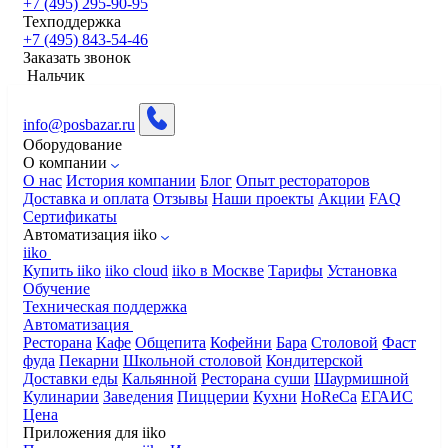
+7 (495) 295-90-95
Техподдержка
+7 (495) 843-54-46
Заказать звонок
Нальчик
info@posbazar.ru
Оборудование
О компании
О нас
История компании
Блог
Опыт рестораторов
Доставка и оплата
Отзывы
Наши проекты
Акции
FAQ
Сертификаты
Автоматизация iiko
iiko
Купить iiko
iiko cloud
iiko в Москве
Тарифы
Установка
Обучение
Техническая поддержка
Автоматизация
Ресторана
Кафе
Общепита
Кофейни
Бара
Столовой
Фаст
фуда
Пекарни
Школьной столовой
Кондитерской
Доставки еды
Кальянной
Ресторана суши
Шаурмишной
Кулинарии
Заведения
Пиццерии
Кухни
HoReCa
ЕГАИС
Цена
Приложения для iiko