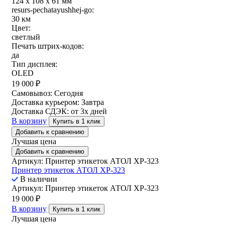
124 x 108 x 61 мм
resurs-pechatayushhej-go:
30 км
Цвет:
светлый
Печать штрих-кодов:
да
Тип дисплея:
OLED
19 000
₽
Самовывоз:
Сегодня
Доставка курьером:
Завтра
Доставка СДЭК:
от 3х дней
В корзину
Купить в 1 клик
Добавить к сравнению
Лучшая цена
Добавить к сравнению
Артикул: Принтер этикеток АТОЛ XP-323
Принтер этикеток АТОЛ XP-323
В наличии
Артикул: Принтер этикеток АТОЛ XP-323
19 000
₽
В корзину
Купить в 1 клик
Лучшая цена