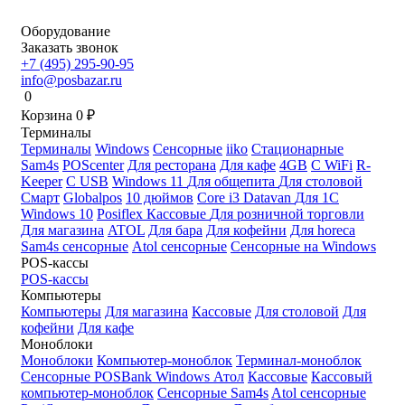
Оборудование
Заказать звонок
+7 (495) 295-90-95
info@posbazar.ru
0
Корзина
0
₽
Терминалы
Терминалы
Windows
Сенсорные
iiko
Стационарные
Sam4s
POScenter
Для ресторана
Для кафе
4GB
С WiFi
R-
Keeper
С USB
Windows 11
Для общепита
Для столовой
Смарт
Globalpos
10 дюймов
Core i3
Datavan
Для 1С
Windows 10
Posiflex
Кассовые
Для розничной торговли
Для магазина
ATOL
Для бара
Для кофейни
Для horeca
Sam4s сенсорные
Atol сенсорные
Сенсорные на Windows
POS-кассы
POS-кассы
Компьютеры
Компьютеры
Для магазина
Кассовые
Для столовой
Для
кофейни
Для кафе
Моноблоки
Моноблоки
Компьютер-моноблок
Терминал-моноблок
Сенсорные
POSBank
Windows
Атол
Кассовые
Кассовый
компьютер-моноблок
Сенсорные Sam4s
Atol сенсорные