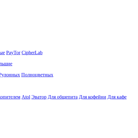
ные
PayTor
CipherLab
льшие
Рулонных
Полноцветных
копителем
Atol
Эватор
Для общепита
Для кофейни
Для кафе