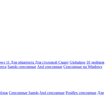
ows 11
Для общепита
Для столовой
Смарт
Globalpos
10 дюймов
reca
Sam4s сенсорные
Atol сенсорные
Сенсорные на Windows
облок
Сенсорные Sam4s
Atol сенсорные
Posiflex сенсорные
Для