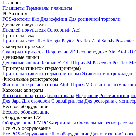
Планшеты
Планшеты
Терминалы-планшеты
POS-системы
POS-системы
iiko
Для кофейни
Для розничной торговли
Дисплей покупателя
Дисплей покупателя
Сенсорный
Atol
Принтеры чеков
Принтеры чеков
iiko
Rongta
Paytor
Posiflex
Atol
Sam4s
Poscenter
Сканеры штрихкода
Сканеры штрихкода
Недорогие
2D
Беспроводные
Atol
Atol 2D
Денежные ящики
Денежные ящики
Черные
ATOL
Штрих-М
Poscenter
Posiflex
Ме
Принтеры этикеток (термопринтеры)
Принтеры этикеток (термопринтеры)
Этикеток и штрих-кодов
Фискальные регистраторы
Фискальные регистраторы
Atol
Штрих-М
С фискальным накоп
Кассовые аппараты
Кассовые аппараты
Для ресторана
Недорогие
Российского про
Для бара
Для столовой
С эквайрингом
Для ресторана с монито
Весовое оборудование
Весовое оборудование
Оборудование Б/У
Оборудование Б/У
POS-терминалы
Фискальные регистраторы
Все POS-оборудование
Все POS-оборудование
iiko оборудование
Для магазинов
Торго