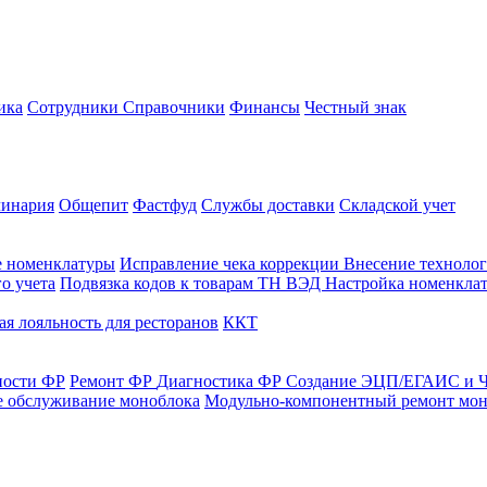
ика
Сотрудники
Справочники
Финансы
Честный знак
линария
Общепит
Фастфуд
Службы доставки
Складской учет
е номенклатуры
Исправление чека коррекции
Внесение технолог
о учета
Подвязка кодов к товарам ТН ВЭД
Настройка номенклат
я лояльность для ресторанов
ККТ
ности ФР
Ремонт ФР
Диагностика ФР
Создание ЭЦП/ЕГАИС и Ч
е обслуживание моноблока
Модульно-компонентный ремонт мон