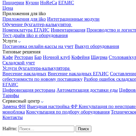
Пиццерии
Кухни
HoReCa
ЕГАИС
Цена
Приложения для iiko
Приложения для iiko
Интеграционные модули
Обучение бухгалтер-калькулятор
Номенклатура
ЕГАИС
Инвентаризация
Производство и логист
Тест-драйв iiko и оборудования
Услуги
Постановка онлайн-кассы на учет
Выкуп оборудования
Типовые решения
Кафе
Ресторан
Бар
Ночной клуб
Кофейня
Шаурма
Столовая/ку
Складской учет
Услуги бухгалтера-калькулятора
Внесение накладных
Внесение накладных ЕГАИС
Составлени
себестоимости по новому поставщику
Разбор ошибок складског
ЕГАИС
Цифровизация ресторана
Автоматизация доставки еды
Цифрова
Тарифы
Сервисный центр
Замена ФН
Выездная настройка ФР
Консультация по неисправ
моноблока
Консультация по подбору оборудования
Техническо
Контакты
Найти: