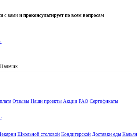
ся с вами
и проконсультирует по всем вопросам
а
Нальчик
плата
Отзывы
Наши проекты
Акции
FAQ
Сертификаты
е
Пекарни
Школьной столовой
Кондитерской
Доставки еды
Калья