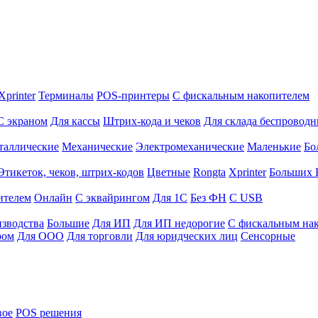
Xprinter
Терминалы
POS-принтеры
С фискальным накопителем
С экраном
Для кассы
Штрих-кода и чеков
Для склада беспровод
таллические
Механические
Электромеханические
Маленькие
Бо
Этикеток, чеков, штрих-кодов
Цветные
Rongta
Xprinter
Больших
ителем
Онлайн
С эквайрингом
Для 1С
Без ФН
С USB
изводства
Большие
Для ИП
Для ИП недорогие
С фискальным на
ром
Для ООО
Для торговли
Для юридческих лиц
Сенсорные
вое
POS решения