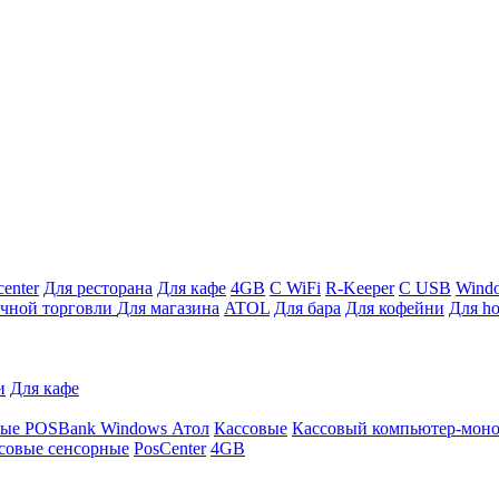
enter
Для ресторана
Для кафе
4GB
С WiFi
R-Keeper
С USB
Wind
ичной торговли
Для магазина
ATOL
Для бара
Для кофейни
Для ho
и
Для кафе
ные
POSBank
Windows
Атол
Кассовые
Кассовый компьютер-мон
совые сенсорные
PosCenter
4GB