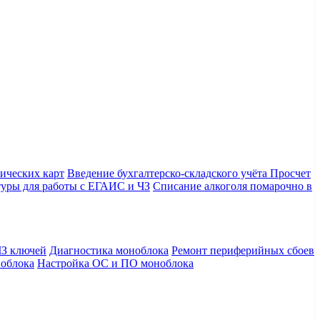
ических карт
Введение бухгалтерско-складского учёта
Просчет
уры для работы с ЕГАИС и ЧЗ
Списание алкоголя помарочно в
З ключей
Диагностика моноблока
Ремонт периферийных сбоев
облока
Настройка ОС и ПО моноблока