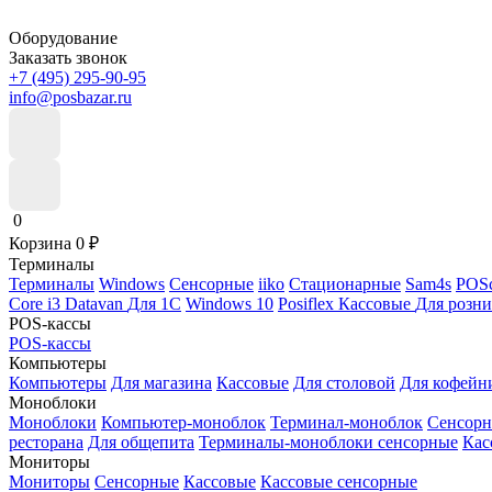
Оборудование
Заказать звонок
+7 (495) 295-90-95
info@posbazar.ru
0
Корзина
0
₽
Терминалы
Терминалы
Windows
Сенсорные
iiko
Стационарные
Sam4s
POSc
Core i3
Datavan
Для 1С
Windows 10
Posiflex
Кассовые
Для розн
POS-кассы
POS-кассы
Компьютеры
Компьютеры
Для магазина
Кассовые
Для столовой
Для кофейн
Моноблоки
Моноблоки
Компьютер-моноблок
Терминал-моноблок
Сенсор
ресторана
Для общепита
Терминалы-моноблоки сенсорные
Кас
Мониторы
Мониторы
Сенсорные
Кассовые
Кассовые сенсорные