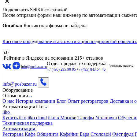
Подключить SellKit со скидкой
После отправки формы наш инженер по автоматизации свяжет
Ошибка:
Контактная форма не найдена.
Кассовое оборудование и автоматизация предприятий общепит
5.0
Рейтинг в Яндексе
на основании 215+ отзывов
Отдел продаж
Техподдержка
Заказать звонок
info@posbazar.ru
+7 (495) 295-90-95
+7 (495) 843-54-46
info@posbazar.ru
Оборудование
О компании
О нас
История компании
Блог
Опыт рестораторов
Доставка и о
Автоматизация iiko
iiko
Купить iiko
iiko cloud
iiko в Москве
Тарифы
Установка
Обучени
Техническая поддержка
Автоматизация
Ресторана
Кафе
Общепита
Кофейни
Бара
Столовой
Фаст фуда