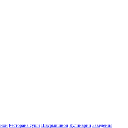
нной
Ресторана суши
Шаурмишной
Кулинарии
Заведения