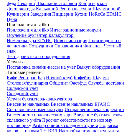
фуда
Пекарни
Школьной столовой
Кондитерской
Доставки еды
Кальянной
Ресторана суши
Шаурмишной
Кулинарии
Заведения
Пиццерии
Кухни
HoReCa
ЕГАИС
Цена
Приложения для iiko
Приложения для iiko
Интеграционные модули
Обучение бухгалтер-калькулятор
Номенклатура
ЕГАИС
Инвентаризация
Производство и
логистика
Сотрудники
Справочники
Финансы
Честный
знак
Тест-драйв iiko и оборудования
Услуги
Постановка онлайн-кассы на учет
Выкуп оборудования
Типовые решения
Кафе
Ресторан
Бар
Ночной клуб
Кофейня
Шаурма
Столовая/кулинария
Общепит
Фастфуд
Службы доставки
Складской учет
Складской учет
Услуги бухгалтера-калькулятора
Внесение накладных
Внесение накладных ЕГАИС
Составление номенклатуры
Исправление чека коррекции
Внесение технологических карт
Введение бухгалтерско-
складского учёта
Просчет себестоимости по новому
поставщику
Разбор ошибок складского учета
Подвязка
кодов к товарам ТН ВЭД
Настройка номенклатуры для