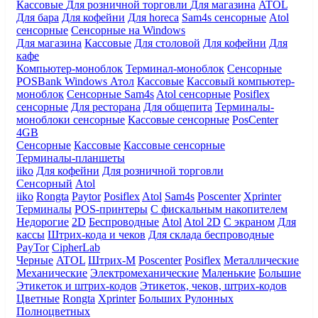
Кассовые
Для розничной торговли
Для магазина
ATOL
Для бара
Для кофейни
Для horeca
Sam4s сенсорные
Atol
сенсорные
Сенсорные на Windows
Для магазина
Кассовые
Для столовой
Для кофейни
Для
кафе
Компьютер-моноблок
Терминал-моноблок
Сенсорные
POSBank
Windows
Атол
Кассовые
Кассовый компьютер-
моноблок
Сенсорные Sam4s
Atol сенсорные
Posiflex
сенсорные
Для ресторана
Для общепита
Терминалы-
моноблоки сенсорные
Кассовые сенсорные
PosCenter
4GB
Сенсорные
Кассовые
Кассовые сенсорные
Терминалы-планшеты
iiko
Для кофейни
Для розничной торговли
Сенсорный
Atol
iiko
Rongta
Paytor
Posiflex
Atol
Sam4s
Poscenter
Xprinter
Терминалы
POS-принтеры
С фискальным накопителем
Недорогие
2D
Беспроводные
Atol
Atol 2D
С экраном
Для
кассы
Штрих-кода и чеков
Для склада беспроводные
PayTor
CipherLab
Черные
ATOL
Штрих-М
Poscenter
Posiflex
Металлические
Механические
Электромеханические
Маленькие
Большие
Этикеток и штрих-кодов
Этикеток, чеков, штрих-кодов
Цветные
Rongta
Xprinter
Больших
Рулонных
Полноцветных