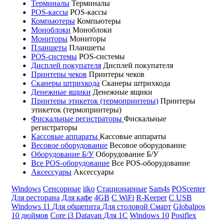
Терминалы
Терминалы
POS-кассы
POS-кассы
Компьютеры
Компьютеры
Моноблоки
Моноблоки
Мониторы
Мониторы
Планшеты
Планшеты
POS-системы
POS-системы
Дисплей покупателя
Дисплей покупателя
Принтеры чеков
Принтеры чеков
Сканеры штрихкода
Сканеры штрихкода
Денежные ящики
Денежные ящики
Принтеры этикеток (термопринтеры)
Принтеры
этикеток (термопринтеры)
Фискальные регистраторы
Фискальные
регистраторы
Кассовые аппараты
Кассовые аппараты
Весовое оборудование
Весовое оборудование
Оборудование Б/У
Оборудование Б/У
Все POS-оборудование
Все POS-оборудование
Аксессуары
Аксессуары
Windows
Сенсорные
iiko
Стационарные
Sam4s
POScenter
Для ресторана
Для кафе
4GB
С WiFi
R-Keeper
С USB
Windows 11
Для общепита
Для столовой
Смарт
Globalpos
10 дюймов
Core i3
Datavan
Для 1С
Windows 10
Posiflex