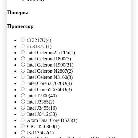
Поверка
Процессор
i3 3217U
(4)
i5-3337U
(1)
Intel Celeron 2.5 ГГц
(1)
Intel Celeron J1800
(7)
Intel Celeron J1900
(31)
Intel Celeron N2807
(2)
Intel Celeron N3160
(3)
Intel Core i3 7020U
(3)
Intel Core i5 6360U
(3)
Intel J1900
(40)
Intel J3355
(2)
Intel J3455
(16)
Intel J6412
(33)
Atom Dual Core D525
(1)
CPU-I5-6360
(1)
i3-1135G7
(1)