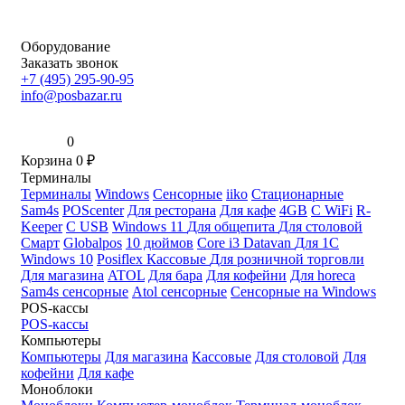
Оборудование
Заказать звонок
+7 (495) 295-90-95
info@posbazar.ru
0
Корзина
0
₽
Терминалы
Терминалы
Windows
Сенсорные
iiko
Стационарные
Sam4s
POScenter
Для ресторана
Для кафе
4GB
С WiFi
R-
Keeper
С USB
Windows 11
Для общепита
Для столовой
Смарт
Globalpos
10 дюймов
Core i3
Datavan
Для 1С
Windows 10
Posiflex
Кассовые
Для розничной торговли
Для магазина
ATOL
Для бара
Для кофейни
Для horeca
Sam4s сенсорные
Atol сенсорные
Сенсорные на Windows
POS-кассы
POS-кассы
Компьютеры
Компьютеры
Для магазина
Кассовые
Для столовой
Для
кофейни
Для кафе
Моноблоки