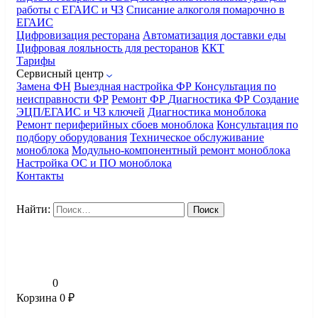
работы с ЕГАИС и ЧЗ
Списание алкоголя помарочно в
ЕГАИС
Цифровизация ресторана
Автоматизация доставки еды
Цифровая лояльность для ресторанов
ККТ
Тарифы
Сервисный центр
Замена ФН
Выездная настройка ФР
Консультация по
неисправности ФР
Ремонт ФР
Диагностика ФР
Создание
ЭЦП/ЕГАИС и ЧЗ ключей
Диагностика моноблока
Ремонт периферийных сбоев моноблока
Консультация по
подбору оборудования
Техническое обслуживание
моноблока
Модульно-компонентный ремонт моноблока
Настройка ОС и ПО моноблока
Контакты
Найти:
0
Корзина
0
₽