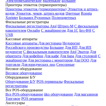
Электромеханические
Маленькие
Большие
Принтеры этикеток (термопринтеры)
Принтеры этикеток (термопринтеры)
Этикеток и штрих-
кодов
Этикеток, чеков, штрих-кодов
Цветные
Rongta
Xprinter
Больших
Рулонных
Полноцветных
Фискальные регистраторы
Фискальные регистраторы
Atol
Штрих-М
С фискальным
накопителем
Онлайн
С эквайрингом
Для 1С
Без ФН
С
USB
Кассовые аппараты
Кассовые аппараты
Для ресторана
Недорогие
Российского производства
Большие
Для ИП
Для ИП
недорогие
С фискальным накопителем
Atol
Эватор
Для
общепита
Для кофейни
Для кафе
Для бара
Для столовой
С
эквайрингом
Для ресторана с монитором
Для ООО
Для
торговли
Для юридческих лиц
Сенсорные
Весовое оборудование
Весовое оборудование
Оборудование Б/У
Оборудование Б/У
POS-терминалы
Фискальные
регистраторы
Все POS-оборудование
Все POS-оборудование
iiko оборудование
Для магазинов
Торговое
POS решения
Аксессуары