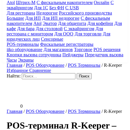
Atol
Штрих-М
С фискальным накопителем
Онлайн
С
эквайрингом
Для 1С
Без ФН
С USB
Для ресторана
Недорогие
Российского производства
Большие
Для ИП
Для ИП недорогие
С фискальным
накопителем
Atol
Эватор
Для общепита
Для кофейни
Для
кафе
Для бара
Для столовой
С эквайрингом
Для
ресторана с монитором
Для ООО
Для торговли
Для
юридческих лиц
Сенсорные
POS-терминалы
Фискальные регистраторы
iiko оборудование
Для магазинов
Торговое
POS решения
Кнопки вызова сотрудника
Пейджеры
Передатчик вызова
Часы
Экраны
Главная
/
POS Оборудование
/
POS Терминалы
/
R-Keeper
Избранное
Сравнение
Найти:
0
Главная
/
POS Оборудование
/
POS Терминалы
/
R-Keeper
POS-терминал R-Keeper –