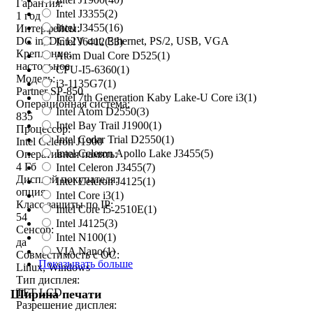
Гарантия:
Intel J3355
(2)
1 год
Intel J3455
(16)
Интерфейсы:
DC in, DC12V out, Ethernet, PS/2, USB, VGA
Intel J6412
(33)
Крепление:
Atom Dual Core D525
(1)
настольное
CPU-I5-6360
(1)
Модель:
i3-1135G7
(1)
Partner SP-850
Intel 7th Generation Kaby Lake-U Core i3
(1)
Операционная система:
Intel Atom D2550
(3)
835
Intel Bay Trail J1900
(1)
Процессор:
Intel Cedar Trial D2550
(1)
Intel Celeron J1900
Intel Celeron Apollo Lake J3455
(5)
Оперативная память:
4 Гб
Intel Celeron J3455
(7)
Дисплей покупателя:
Intel Celeron J4125
(1)
опция
Intel Core i3
(1)
Класс защиты по IP:
Intel Core i5-2510E
(1)
54
Intel J4125
(3)
Сенсор:
Intel N100
(1)
да
VIA Nano
(1)
Совместимость с ОС:
Показывать больше
Linux, Windows
Тип дисплея:
TFT LCD
Ширина печати
Разрешение дисплея: