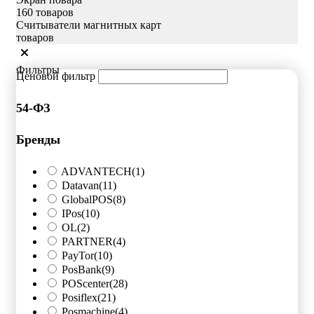
160 товаров
Считыватели магнитных карт
товаров
Фильтры
Ценовой фильтр
54-ФЗ
Бренды
ADVANTECH
(1)
Datavan
(11)
GlobalPOS
(8)
IPos
(10)
OL
(2)
PARTNER
(4)
PayTor
(10)
PosBank
(9)
POScenter
(28)
Posiflex
(21)
Posmachine
(4)