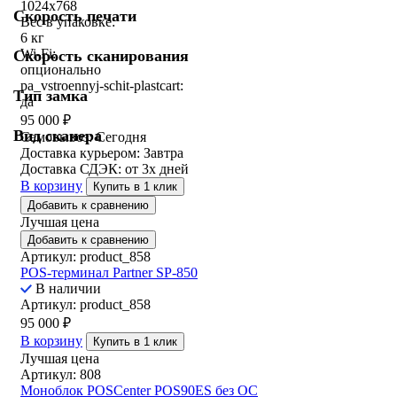
1024x768
Скорость печати
Вес в упаковке:
6 кг
Wi-Fi:
Скорость сканирования
опционально
pa_vstroennyj-schit-plastcart:
Тип замка
да
95 000
₽
Вид сканера
Самовывоз:
Сегодня
Доставка курьером:
Завтра
Доставка СДЭК:
от 3х дней
В корзину
Купить в 1 клик
Добавить к сравнению
Лучшая цена
Добавить к сравнению
Артикул: product_858
POS-терминал Partner SP-850
В наличии
Артикул: product_858
95 000
₽
В корзину
Купить в 1 клик
Лучшая цена
Артикул: 808
Моноблок POSCenter POS90ES без ОС