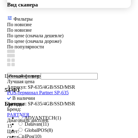
Вид сканера
Фильтры
По новизне
По новизне
По цене (сначала дешевле)
По цене (сначала дороже)
По популярности
Ценовой фильтр
Лучшая цена
Артикул: SP-635/4GB/SSD/MSR
54-ФЗ
POS-терминал Partner SP-635
В наличии
Бренды
Артикул: SP-635/4GB/SSD/MSR
Бренд:
PARTNER
ADVANTECH
(1)
Диагональ дисплея:
Datavan
(11)
15
GlobalPOS
(8)
Цвет:
IPos
(10)
светлый