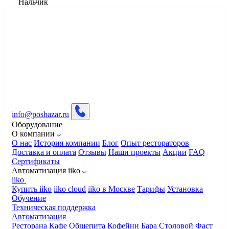
Нальчик
info@posbazar.ru
Оборудование
О компании
О нас
История компании
Блог
Опыт рестораторов
Доставка и оплата
Отзывы
Наши проекты
Акции
FAQ
Сертификаты
Автоматизация iiko
iiko
Купить iiko
iiko cloud
iiko в Москве
Тарифы
Установка
Обучение
Техническая поддержка
Автоматизация
Ресторана
Кафе
Общепита
Кофейни
Бара
Столовой
Фаст