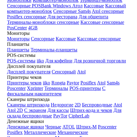
Моноблоки
Компьютер-моноблок
Терминал-моноблок
Сенсорные
POSBank
Windows
Атол
Кассовые
Кассовый
компьютер-моноблок
Сенсорные Sam4s
Atol сенсорные
Posiflex сенсорные
Для ресторана
Для общепита
Терминалы-моноблоки сенсорные
Кассовые сенсорные
PosCenter
4GB
Мониторы
Мониторы
Сенсорные
Кассовые
Кассовые сенсорные
Планшеты
Планшеты
Терминалы-планшеты
POS-системы
POS-системы
iiko
Для кофейни
Для розничной торговли
Дисплей покупателя
Дисплей покупателя
Сенсорный
Atol
Принтеры чеков
Принтеры чеков
iiko
Rongta
Paytor
Posiflex
Atol
Sam4s
Poscenter
Xprinter
Терминалы
POS-принтеры
С
фискальным накопителем
Сканеры штрихкода
Сканеры штрихкода
Недорогие
2D
Беспроводные
Atol
Atol 2D
С экраном
Для кассы
Штрих-кода и чеков
Для
склада беспроводные
PayTor
CipherLab
Денежные ящики
Денежные ящики
Черные
ATOL
Штрих-М
Poscenter
Posiflex
Металлические
Механические