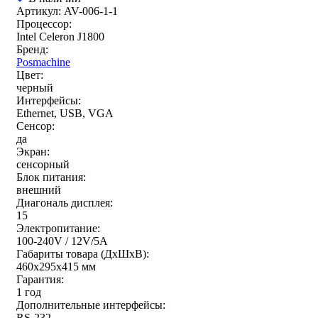
Артикул: AV-006-1-1
Процессор:
Intel Celeron J1800
Бренд:
Posmachine
Цвет:
черный
Интерфейсы:
Ethernet, USB, VGA
Сенсор:
да
Экран:
сенсорный
Блок питания:
внешний
Диагональ дисплея:
15
Электропитание:
100-240V / 12V/5A
Габариты товара (ДxШxВ):
460x295x415 мм
Гарантия:
1 год
Дополнительные интерфейсы:
RS-232