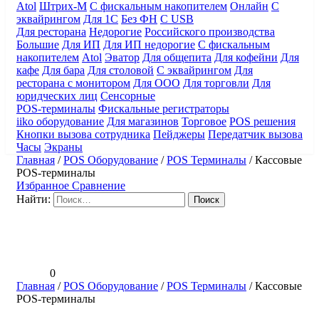
Atol
Штрих-М
С фискальным накопителем
Онлайн
С
эквайрингом
Для 1С
Без ФН
С USB
Для ресторана
Недорогие
Российского производства
Большие
Для ИП
Для ИП недорогие
С фискальным
накопителем
Atol
Эватор
Для общепита
Для кофейни
Для
кафе
Для бара
Для столовой
С эквайрингом
Для
ресторана с монитором
Для ООО
Для торговли
Для
юридческих лиц
Сенсорные
POS-терминалы
Фискальные регистраторы
iiko оборудование
Для магазинов
Торговое
POS решения
Кнопки вызова сотрудника
Пейджеры
Передатчик вызова
Часы
Экраны
Главная
/
POS Оборудование
/
POS Терминалы
/
Кассовые
POS-терминалы
Избранное
Сравнение
Найти:
0
Главная
/
POS Оборудование
/
POS Терминалы
/
Кассовые
POS-терминалы