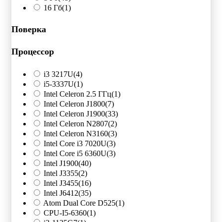
16 Гб
(1)
Поверка
Процессор
i3 3217U
(4)
i5-3337U
(1)
Intel Celeron 2.5 ГГц
(1)
Intel Celeron J1800
(7)
Intel Celeron J1900
(33)
Intel Celeron N2807
(2)
Intel Celeron N3160
(3)
Intel Core i3 7020U
(3)
Intel Core i5 6360U
(3)
Intel J1900
(40)
Intel J3355
(2)
Intel J3455
(16)
Intel J6412
(35)
Atom Dual Core D525
(1)
CPU-I5-6360
(1)