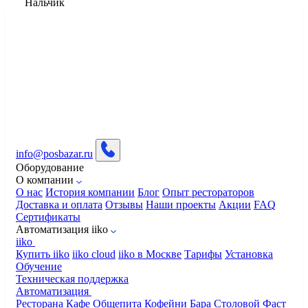
Нальчик
info@posbazar.ru
Оборудование
О компании
О нас
История компании
Блог
Опыт рестораторов
Доставка и оплата
Отзывы
Наши проекты
Акции
FAQ
Сертификаты
Автоматизация iiko
iiko
Купить iiko
iiko cloud
iiko в Москве
Тарифы
Установка
Обучение
Техническая поддержка
Автоматизация
Ресторана
Кафе
Общепита
Кофейни
Бара
Столовой
Фаст