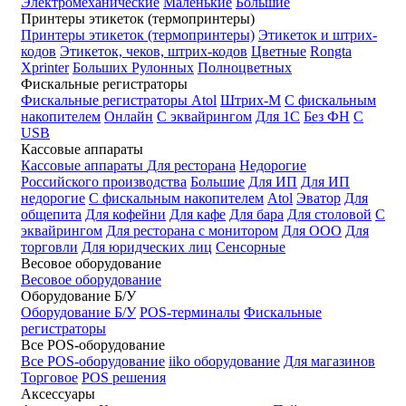
Электромеханические
Маленькие
Большие
Принтеры этикеток (термопринтеры)
Принтеры этикеток (термопринтеры)
Этикеток и штрих-
кодов
Этикеток, чеков, штрих-кодов
Цветные
Rongta
Xprinter
Больших
Рулонных
Полноцветных
Фискальные регистраторы
Фискальные регистраторы
Atol
Штрих-М
С фискальным
накопителем
Онлайн
С эквайрингом
Для 1С
Без ФН
С
USB
Кассовые аппараты
Кассовые аппараты
Для ресторана
Недорогие
Российского производства
Большие
Для ИП
Для ИП
недорогие
С фискальным накопителем
Atol
Эватор
Для
общепита
Для кофейни
Для кафе
Для бара
Для столовой
С
эквайрингом
Для ресторана с монитором
Для ООО
Для
торговли
Для юридческих лиц
Сенсорные
Весовое оборудование
Весовое оборудование
Оборудование Б/У
Оборудование Б/У
POS-терминалы
Фискальные
регистраторы
Все POS-оборудование
Все POS-оборудование
iiko оборудование
Для магазинов
Торговое
POS решения
Аксессуары