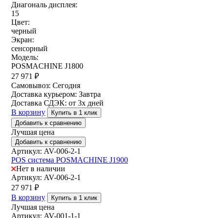
Диагональ дисплея:
15
Цвет:
черный
Экран:
сенсорный
Модель:
POSMACHINE J1800
27 971
₽
Самовывоз:
Сегодня
Доставка курьером:
Завтра
Доставка СДЭК:
от 3х дней
В корзину
Купить в 1 клик
Добавить к сравнению
Лучшая цена
Добавить к сравнению
Артикул: AV-006-2-1
POS система POSMACHINE J1900
Нет в наличии
Артикул: AV-006-2-1
27 971
₽
В корзину
Купить в 1 клик
Лучшая цена
Артикул: AV-001-1-1