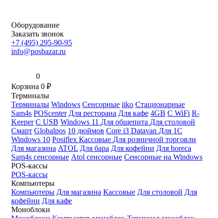
Оборудование
Заказать звонок
+7 (495) 295-90-95
info@posbazar.ru
0
Корзина
0
₽
Терминалы
Терминалы
Windows
Сенсорные
iiko
Стационарные
Sam4s
POScenter
Для ресторана
Для кафе
4GB
С WiFi
R-
Keeper
С USB
Windows 11
Для общепита
Для столовой
Смарт
Globalpos
10 дюймов
Core i3
Datavan
Для 1С
Windows 10
Posiflex
Кассовые
Для розничной торговли
Для магазина
ATOL
Для бара
Для кофейни
Для horeca
Sam4s сенсорные
Atol сенсорные
Сенсорные на Windows
POS-кассы
POS-кассы
Компьютеры
Компьютеры
Для магазина
Кассовые
Для столовой
Для
кофейни
Для кафе
Моноблоки