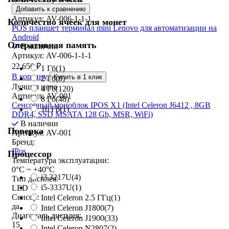
Добавить к сравнению
Артикул: AV-006-1-1-1
Количество ячеек для монет
POS планшет терминал mini Lenovo для автоматизации на
Android
Оперативная память
В наличии
Артикул: AV-006-1-1-1
22 650
₽
1 Гб
(1)
В корзину
Купить в 1 клик
2 Гб
(8)
Лучшая цена
4 Гб
(120)
Артикул: AV-001
8 Гб
(48)
Сенсорный моноблок IPOS X1 (Intel Celeron J6412 , 8GB
16 Гб
(1)
DDR4, SSD MSATA 128 Gb, MSR, WiFi)
В наличии
Поверка
Артикул: AV-001
Бренд:
IPos
Процессор
Температура эксплуатации:
0°C ~ +40°C
i3 3217U
(4)
Тип дисплея:
i5-3337U
(1)
LED
Сенсор:
Intel Celeron 2.5 ГГц
(1)
да
Intel Celeron J1800
(7)
Диагональ дисплея:
Intel Celeron J1900
(33)
15
Intel Celeron N2807
(2)