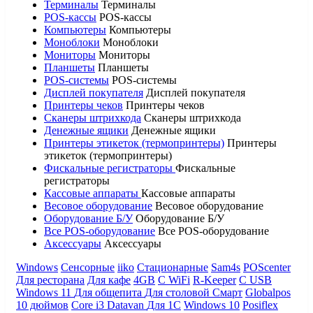
Терминалы
Терминалы
POS-кассы
POS-кассы
Компьютеры
Компьютеры
Моноблоки
Моноблоки
Мониторы
Мониторы
Планшеты
Планшеты
POS-системы
POS-системы
Дисплей покупателя
Дисплей покупателя
Принтеры чеков
Принтеры чеков
Сканеры штрихкода
Сканеры штрихкода
Денежные ящики
Денежные ящики
Принтеры этикеток (термопринтеры)
Принтеры
этикеток (термопринтеры)
Фискальные регистраторы
Фискальные
регистраторы
Кассовые аппараты
Кассовые аппараты
Весовое оборудование
Весовое оборудование
Оборудование Б/У
Оборудование Б/У
Все POS-оборудование
Все POS-оборудование
Аксессуары
Аксессуары
Windows
Сенсорные
iiko
Стационарные
Sam4s
POScenter
Для ресторана
Для кафе
4GB
С WiFi
R-Keeper
С USB
Windows 11
Для общепита
Для столовой
Смарт
Globalpos
10 дюймов
Core i3
Datavan
Для 1С
Windows 10
Posiflex