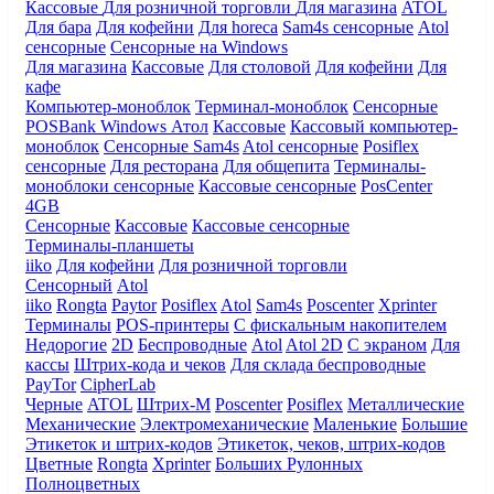
Кассовые
Для розничной торговли
Для магазина
ATOL
Для бара
Для кофейни
Для horeca
Sam4s сенсорные
Atol
сенсорные
Сенсорные на Windows
Для магазина
Кассовые
Для столовой
Для кофейни
Для
кафе
Компьютер-моноблок
Терминал-моноблок
Сенсорные
POSBank
Windows
Атол
Кассовые
Кассовый компьютер-
моноблок
Сенсорные Sam4s
Atol сенсорные
Posiflex
сенсорные
Для ресторана
Для общепита
Терминалы-
моноблоки сенсорные
Кассовые сенсорные
PosCenter
4GB
Сенсорные
Кассовые
Кассовые сенсорные
Терминалы-планшеты
iiko
Для кофейни
Для розничной торговли
Сенсорный
Atol
iiko
Rongta
Paytor
Posiflex
Atol
Sam4s
Poscenter
Xprinter
Терминалы
POS-принтеры
С фискальным накопителем
Недорогие
2D
Беспроводные
Atol
Atol 2D
С экраном
Для
кассы
Штрих-кода и чеков
Для склада беспроводные
PayTor
CipherLab
Черные
ATOL
Штрих-М
Poscenter
Posiflex
Металлические
Механические
Электромеханические
Маленькие
Большие
Этикеток и штрих-кодов
Этикеток, чеков, штрих-кодов
Цветные
Rongta
Xprinter
Больших
Рулонных
Полноцветных