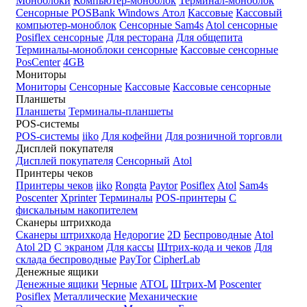
Моноблоки
Компьютер-моноблок
Терминал-моноблок
Сенсорные
POSBank
Windows
Атол
Кассовые
Кассовый
компьютер-моноблок
Сенсорные Sam4s
Atol сенсорные
Posiflex сенсорные
Для ресторана
Для общепита
Терминалы-моноблоки сенсорные
Кассовые сенсорные
PosCenter
4GB
Мониторы
Мониторы
Сенсорные
Кассовые
Кассовые сенсорные
Планшеты
Планшеты
Терминалы-планшеты
POS-системы
POS-системы
iiko
Для кофейни
Для розничной торговли
Дисплей покупателя
Дисплей покупателя
Сенсорный
Atol
Принтеры чеков
Принтеры чеков
iiko
Rongta
Paytor
Posiflex
Atol
Sam4s
Poscenter
Xprinter
Терминалы
POS-принтеры
С
фискальным накопителем
Сканеры штрихкода
Сканеры штрихкода
Недорогие
2D
Беспроводные
Atol
Atol 2D
С экраном
Для кассы
Штрих-кода и чеков
Для
склада беспроводные
PayTor
CipherLab
Денежные ящики
Денежные ящики
Черные
ATOL
Штрих-М
Poscenter
Posiflex
Металлические
Механические