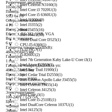
Разрешение дисплея:
Intel Celeron N3160
(3)
1024x768
Intel Core i3 7020U
(3)
Память:
Intel Core i5 6360U
(3)
SSD 64 Гб
Intel J1900
(40)
Оперативная память:
Intel J3355
(2)
4 Гб
Интерфейсы:
Intel J3455
(16)
Ethernet, RS-232, USB, VGA
Intel J6412
(35)
Вес в упаковке:
Atom Dual Core D525
(1)
6 кг
CPU-I5-6360
(1)
Габариты товара (ДxШxВ):
i3-1135G7
(1)
460x295x415 мм
i5-8260U
(2)
Гарантия:
Intel 7th Generation Kaby Lake-U Core i3
(1)
1 год
Intel Atom D2550
(3)
Габариты товара (ДxШxВ) в уп:
Intel Bay Trail J1900
(1)
460x295x415 мм
Процессор:
Intel Cedar Trial D2550
(1)
Intel Celeron J1800
Intel Celeron Apollo Lake J3455
(5)
Операционная система:
Intel Celeron J3455
(14)
835
Intel Celeron J4125
(3)
Электропитание:
Intel Core i3
(1)
100-240V / 12V/5A
Intel Core i5-2510E
(1)
Цвет:
Intel DualCore Celeron 1037U
(1)
черный
Intel J4125
(3)
Экран: