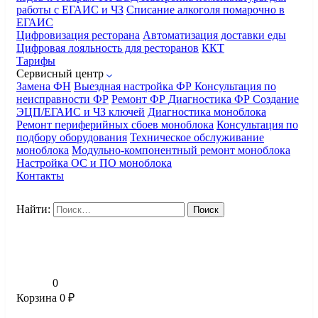
работы с ЕГАИС и ЧЗ
Списание алкоголя помарочно в
ЕГАИС
Цифровизация ресторана
Автоматизация доставки еды
Цифровая лояльность для ресторанов
ККТ
Тарифы
Сервисный центр
Замена ФН
Выездная настройка ФР
Консультация по
неисправности ФР
Ремонт ФР
Диагностика ФР
Создание
ЭЦП/ЕГАИС и ЧЗ ключей
Диагностика моноблока
Ремонт периферийных сбоев моноблока
Консультация по
подбору оборудования
Техническое обслуживание
моноблока
Модульно-компонентный ремонт моноблока
Настройка ОС и ПО моноблока
Контакты
Найти:
0
Корзина
0
₽