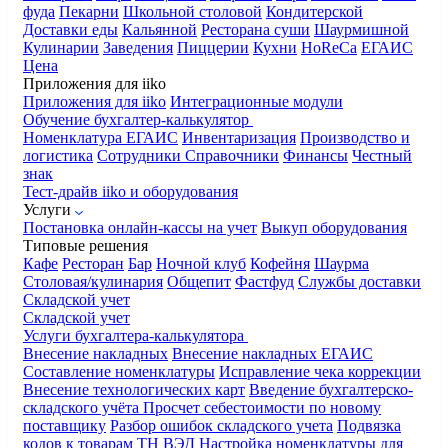
фуда
Пекарни
Школьной столовой
Кондитерской
Доставки еды
Кальянной
Ресторана суши
Шаурмишной
Кулинарии
Заведения
Пиццерии
Кухни
HoReCa
ЕГАИС
Цена
Приложения для iiko
Приложения для iiko
Интеграционные модули
Обучение бухгалтер-калькулятор
Номенклатура
ЕГАИС
Инвентаризация
Производство и
логистика
Сотрудники
Справочники
Финансы
Честный
знак
Тест-драйв iiko и оборудования
Услуги
Постановка онлайн-кассы на учет
Выкуп оборудования
Типовые решения
Кафе
Ресторан
Бар
Ночной клуб
Кофейня
Шаурма
Столовая/кулинария
Общепит
Фастфуд
Службы доставки
Складской учет
Складской учет
Услуги бухгалтера-калькулятора
Внесение накладных
Внесение накладных ЕГАИС
Составление номенклатуры
Исправление чека коррекции
Внесение технологических карт
Введение бухгалтерско-
складского учёта
Просчет себестоимости по новому
поставщику
Разбор ошибок складского учета
Подвязка
кодов к товарам ТН ВЭД
Настройка номенклатуры для