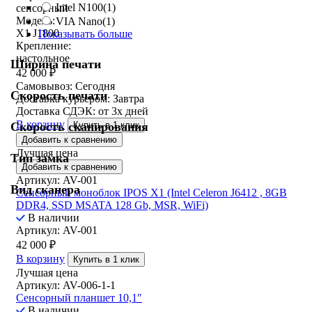
Intel N100
(1)
сенсорный
Модель:
VIA Nano
(1)
X1 J1800
Показывать больше
Крепление:
настольное
Ширина печати
42 000
₽
Самовывоз:
Сегодня
Скорость печати
Доставка курьером:
Завтра
Доставка СДЭК:
от 3х дней
В корзину
Скорость сканирования
Купить в 1 клик
Добавить к сравнению
Лучшая цена
Тип замка
Добавить к сравнению
Артикул: AV-001
Вид сканера
Сенсорный моноблок IPOS X1 (Intel Celeron J6412 , 8GB
DDR4, SSD MSATA 128 Gb, MSR, WiFi)
В наличии
Артикул: AV-001
42 000
₽
В корзину
Купить в 1 клик
Лучшая цена
Артикул: AV-006-1-1
Сенсорный планшет 10,1″
В наличии