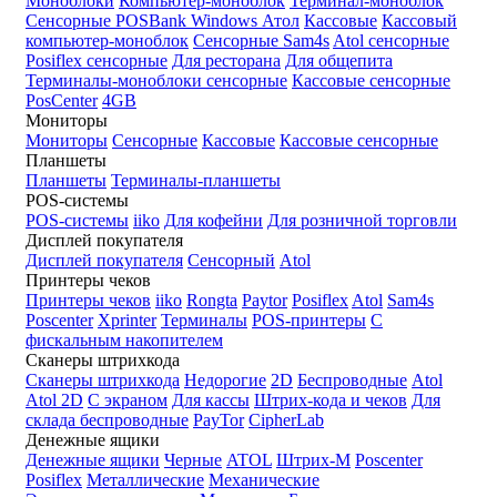
Моноблоки
Компьютер-моноблок
Терминал-моноблок
Сенсорные
POSBank
Windows
Атол
Кассовые
Кассовый
компьютер-моноблок
Сенсорные Sam4s
Atol сенсорные
Posiflex сенсорные
Для ресторана
Для общепита
Терминалы-моноблоки сенсорные
Кассовые сенсорные
PosCenter
4GB
Мониторы
Мониторы
Сенсорные
Кассовые
Кассовые сенсорные
Планшеты
Планшеты
Терминалы-планшеты
POS-системы
POS-системы
iiko
Для кофейни
Для розничной торговли
Дисплей покупателя
Дисплей покупателя
Сенсорный
Atol
Принтеры чеков
Принтеры чеков
iiko
Rongta
Paytor
Posiflex
Atol
Sam4s
Poscenter
Xprinter
Терминалы
POS-принтеры
С
фискальным накопителем
Сканеры штрихкода
Сканеры штрихкода
Недорогие
2D
Беспроводные
Atol
Atol 2D
С экраном
Для кассы
Штрих-кода и чеков
Для
склада беспроводные
PayTor
CipherLab
Денежные ящики
Денежные ящики
Черные
ATOL
Штрих-М
Poscenter
Posiflex
Металлические
Механические