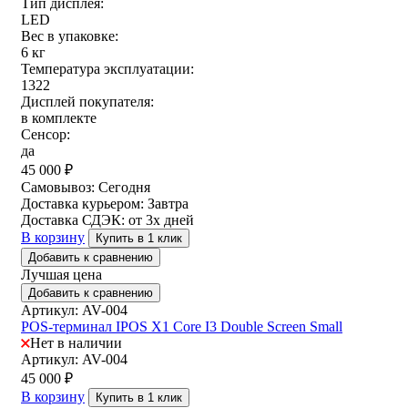
Тип дисплея:
LED
Вес в упаковке:
6 кг
Температура эксплуатации:
1322
Дисплей покупателя:
в комплекте
Сенсор:
да
45 000
₽
Самовывоз:
Сегодня
Доставка курьером:
Завтра
Доставка СДЭК:
от 3х дней
В корзину
Купить в 1 клик
Добавить к сравнению
Лучшая цена
Добавить к сравнению
Артикул: AV-004
POS-терминал IPOS X1 Core I3 Double Screen Small
Нет в наличии
Артикул: AV-004
45 000
₽
В корзину
Купить в 1 клик