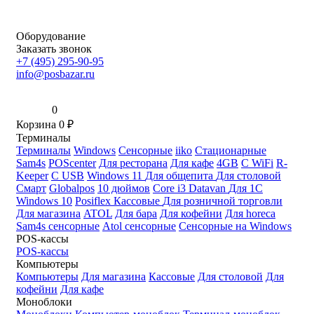
Оборудование
Заказать звонок
+7 (495) 295-90-95
info@posbazar.ru
0
Корзина
0
₽
Терминалы
Терминалы
Windows
Сенсорные
iiko
Стационарные
Sam4s
POScenter
Для ресторана
Для кафе
4GB
С WiFi
R-
Keeper
С USB
Windows 11
Для общепита
Для столовой
Смарт
Globalpos
10 дюймов
Core i3
Datavan
Для 1С
Windows 10
Posiflex
Кассовые
Для розничной торговли
Для магазина
ATOL
Для бара
Для кофейни
Для horeca
Sam4s сенсорные
Atol сенсорные
Сенсорные на Windows
POS-кассы
POS-кассы
Компьютеры
Компьютеры
Для магазина
Кассовые
Для столовой
Для
кофейни
Для кафе
Моноблоки