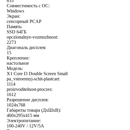
835
Совместимость с ОС:
Windows
Экран:
сенсорный PCAP
Память:
SSD 64ГБ
opczionalnye-vozmozhnost:
2273
Диагональ дисплея:
15
Крепление:
настольное
Модель:
X1 Core I3 Double Screen Small
pa_vstroennyj-schit-plastcart:
1114
proizvoditelnost-proczes:
1612
Разрешение дисплея:
1024x768
Габариты товара (ДxШxВ):
460x295x415 мм
Электропитание:
100-240V / 12V/5A