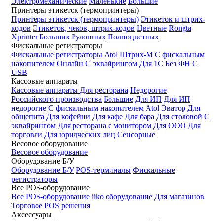
Электромеханические
Маленькие
Большие
Принтеры этикеток (термопринтеры)
Принтеры этикеток (термопринтеры)
Этикеток и штрих-
кодов
Этикеток, чеков, штрих-кодов
Цветные
Rongta
Xprinter
Больших
Рулонных
Полноцветных
Фискальные регистраторы
Фискальные регистраторы
Atol
Штрих-М
С фискальным
накопителем
Онлайн
С эквайрингом
Для 1С
Без ФН
С
USB
Кассовые аппараты
Кассовые аппараты
Для ресторана
Недорогие
Российского производства
Большие
Для ИП
Для ИП
недорогие
С фискальным накопителем
Atol
Эватор
Для
общепита
Для кофейни
Для кафе
Для бара
Для столовой
С
эквайрингом
Для ресторана с монитором
Для ООО
Для
торговли
Для юридческих лиц
Сенсорные
Весовое оборудование
Весовое оборудование
Оборудование Б/У
Оборудование Б/У
POS-терминалы
Фискальные
регистраторы
Все POS-оборудование
Все POS-оборудование
iiko оборудование
Для магазинов
Торговое
POS решения
Аксессуары