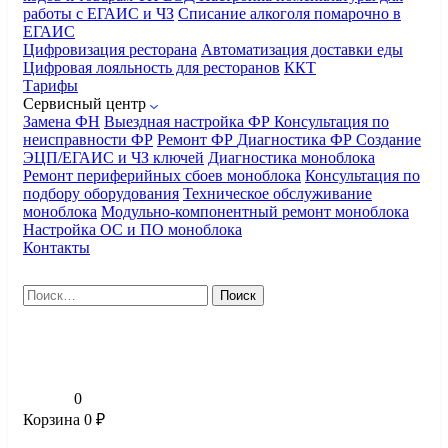
работы с ЕГАИС и ЧЗ
Списание алкоголя помарочно в
ЕГАИС
Цифровизация ресторана
Автоматизация доставки еды
Цифровая лояльность для ресторанов
ККТ
Тарифы
Сервисный центр
Замена ФН
Выездная настройка ФР
Консультация по
неисправности ФР
Ремонт ФР
Диагностика ФР
Создание
ЭЦП/ЕГАИС и ЧЗ ключей
Диагностика моноблока
Ремонт периферийных сбоев моноблока
Консультация по
подбору оборудования
Техническое обслуживание
моноблока
Модульно-компонентный ремонт моноблока
Настройка ОС и ПО моноблока
Контакты
Найти:
0
Корзина
0
₽