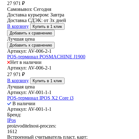
27 971
₽
Самовывоз:
Сегодня
Доставка курьером:
Завтра
Доставка СДЭК:
от 3х дней
В корзину
Купить в 1 клик
Добавить к сравнению
Лучшая цена
Добавить к сравнению
Артикул: AV-006-2-1
POS-терминал POSMACHINE J1900
Нет в наличии
Артикул: AV-006-2-1
27 971
₽
В корзину
Купить в 1 клик
Лучшая цена
Артикул: AV-001-1-1
POS-терминал IPOS X2 Core i3
В наличии
Артикул: AV-001-1-1
Бренд:
IPos
proizvoditelnost-proczes:
1612
Встроенный считыватель пласт. карт: