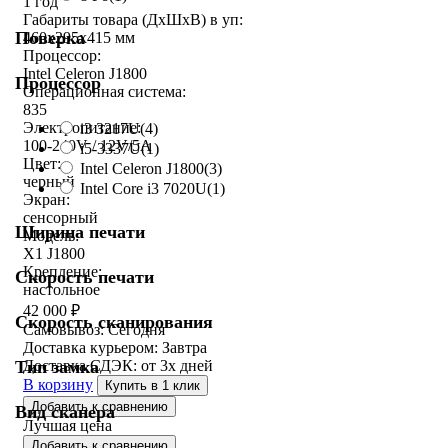
1 год
Габариты товара (ДxШxВ) в уп:
Поверка
460x295x415 мм
Процессор:
Intel Celeron J1800
Процессор
Операционная система:
835
Электропитание:
i3 3217U
(4)
100-240V / 12V/5A
i5-3337U
(1)
Цвет:
Intel Celeron J1800
(3)
черный
Intel Core i3 7020U
(1)
Экран:
сенсорный
Ширина печати
Модель:
X1 J1800
Крепление:
Скорость печати
настольное
42 000
₽
Скорость сканирования
Самовывоз:
Сегодня
Доставка курьером:
Завтра
Тип замка
Доставка СДЭК:
от 3х дней
В корзину
Купить в 1 клик
Добавить к сравнению
Вид сканера
Лучшая цена
Добавить к сравнению