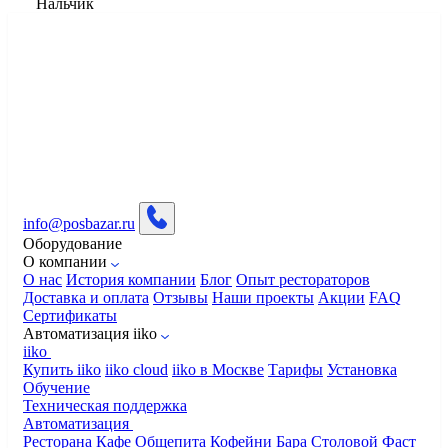
Нальчик
info@posbazar.ru
Оборудование
О компании
О нас
История компании
Блог
Опыт рестораторов
Доставка и оплата
Отзывы
Наши проекты
Акции
FAQ
Сертификаты
Автоматизация iiko
iiko
Купить iiko
iiko cloud
iiko в Москве
Тарифы
Установка
Обучение
Техническая поддержка
Автоматизация
Ресторана
Кафе
Общепита
Кофейни
Бара
Столовой
Фаст