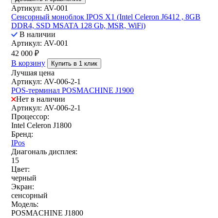
Артикул: AV-001
Сенсорный моноблок IPOS X1 (Intel Celeron J6412 , 8GB
DDR4, SSD MSATA 128 Gb, MSR, WiFi)
В наличии
Артикул: AV-001
42 000
₽
В корзину
Купить в 1 клик
Лучшая цена
Артикул: AV-006-2-1
POS-терминал POSMACHINE J1900
Нет в наличии
Артикул: AV-006-2-1
Процессор:
Intel Celeron J1800
Бренд:
IPos
Диагональ дисплея:
15
Цвет:
черный
Экран:
сенсорный
Модель:
POSMACHINE J1800