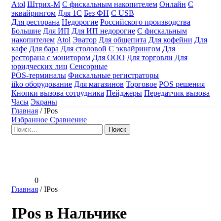
Atol
Штрих-М
С фискальным накопителем
Онлайн
С
эквайрингом
Для 1С
Без ФН
С USB
Для ресторана
Недорогие
Российского производства
Большие
Для ИП
Для ИП недорогие
С фискальным
накопителем
Atol
Эватор
Для общепита
Для кофейни
Для
кафе
Для бара
Для столовой
С эквайрингом
Для
ресторана с монитором
Для ООО
Для торговли
Для
юридческих лиц
Сенсорные
POS-терминалы
Фискальные регистраторы
iiko оборудование
Для магазинов
Торговое
POS решения
Кнопки вызова сотрудника
Пейджеры
Передатчик вызова
Часы
Экраны
Главная
/
IPos
Избранное
Сравнение
Найти:
0
Главная
/
IPos
IPos в Нальчике