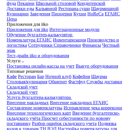
фуда
Пекарни
Школьной столовой
Кондитерской
Доставки еды
Кальянной
Ресторана суши
Шаурмишной
Кулинарии
Заведения
Пиццерии
Кухни
HoReCa
ЕГАИС
Цена
Приложения для iiko
Приложения для iiko
Интеграционные модули
Обучение бухгалтер-калькулятор
Номенклатура
ЕГАИС
Инвентаризация
Производство и
логистика
Сотрудники
Справочники
Финансы
Честный
знак
Тест-драйв iiko и оборудования
Услуги
Постановка онлайн-кассы на учет
Выкуп оборудования
Типовые решения
Кафе
Ресторан
Бар
Ночной клуб
Кофейня
Шаурма
Столовая/кулинария
Общепит
Фастфуд
Службы доставки
Складской учет
Складской учет
Услуги бухгалтера-калькулятора
Внесение накладных
Внесение накладных ЕГАИС
Составление номенклатуры
Исправление чека коррекции
Внесение технологических карт
Введение бухгалтерско-
складского учёта
Просчет себестоимости по новому
поставщику
Разбор ошибок складского учета
Подвязка
кодов к товарам ТН ВЭД
Настройка номенклатуры для