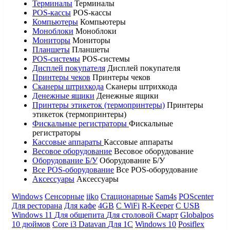
Терминалы
Терминалы
POS-кассы
POS-кассы
Компьютеры
Компьютеры
Моноблоки
Моноблоки
Мониторы
Мониторы
Планшеты
Планшеты
POS-системы
POS-системы
Дисплей покупателя
Дисплей покупателя
Принтеры чеков
Принтеры чеков
Сканеры штрихкода
Сканеры штрихкода
Денежные ящики
Денежные ящики
Принтеры этикеток (термопринтеры)
Принтеры
этикеток (термопринтеры)
Фискальные регистраторы
Фискальные
регистраторы
Кассовые аппараты
Кассовые аппараты
Весовое оборудование
Весовое оборудование
Оборудование Б/У
Оборудование Б/У
Все POS-оборудование
Все POS-оборудование
Аксессуары
Аксессуары
Windows
Сенсорные
iiko
Стационарные
Sam4s
POScenter
Для ресторана
Для кафе
4GB
С WiFi
R-Keeper
С USB
Windows 11
Для общепита
Для столовой
Смарт
Globalpos
10 дюймов
Core i3
Datavan
Для 1С
Windows 10
Posiflex