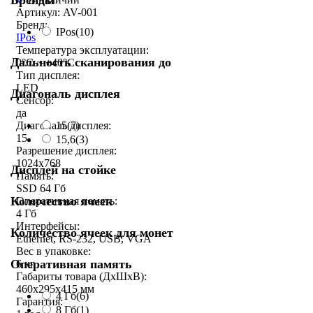
Бренды
Артикул: AV-001
Бренд:
IPos
(10)
IPos
Температура эксплуатации:
Дальность сканирования до
0°C ~ +40°C
Тип дисплея:
LED
Диагональ дисплея
Сенсор:
да
15
(7)
Диагональ дисплея:
15
15,6
(3)
Разрешение дисплея:
1024x768
Дисплей на стойке
Память:
SSD 64 Гб
Количество ячеек
Оперативная память:
4 Гб
Интерфейсы:
Количество ячеек для монет
Ethernet, RS-232, USB, VGA
Вес в упаковке:
Оперативная память
6 кг
Габариты товара (ДxШxВ):
460x295x415 мм
4 Гб
(6)
Гарантия:
8 Гб
(1)