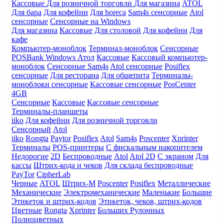
Кассовые
Для розничной торговли
Для магазина
ATOL
Для бара
Для кофейни
Для horeca
Sam4s сенсорные
Atol
сенсорные
Сенсорные на Windows
Для магазина
Кассовые
Для столовой
Для кофейни
Для
кафе
Компьютер-моноблок
Терминал-моноблок
Сенсорные
POSBank
Windows
Атол
Кассовые
Кассовый компьютер-
моноблок
Сенсорные Sam4s
Atol сенсорные
Posiflex
сенсорные
Для ресторана
Для общепита
Терминалы-
моноблоки сенсорные
Кассовые сенсорные
PosCenter
4GB
Сенсорные
Кассовые
Кассовые сенсорные
Терминалы-планшеты
iiko
Для кофейни
Для розничной торговли
Сенсорный
Atol
iiko
Rongta
Paytor
Posiflex
Atol
Sam4s
Poscenter
Xprinter
Терминалы
POS-принтеры
С фискальным накопителем
Недорогие
2D
Беспроводные
Atol
Atol 2D
С экраном
Для
кассы
Штрих-кода и чеков
Для склада беспроводные
PayTor
CipherLab
Черные
ATOL
Штрих-М
Poscenter
Posiflex
Металлические
Механические
Электромеханические
Маленькие
Большие
Этикеток и штрих-кодов
Этикеток, чеков, штрих-кодов
Цветные
Rongta
Xprinter
Больших
Рулонных
Полноцветных