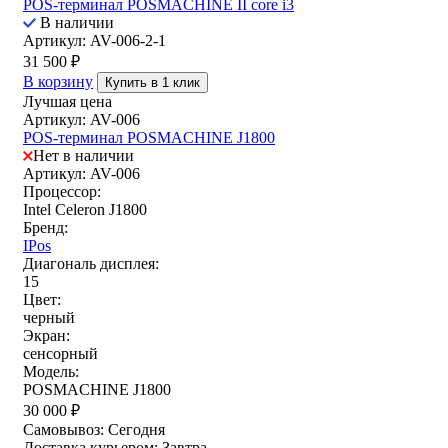
POS-терминал POSMACHINE II core i3
В наличии
Артикул: AV-006-2-1
31 500
₽
В корзину
Купить в 1 клик
Лучшая цена
Артикул: AV-006
POS-терминал POSMACHINE J1800
Нет в наличии
Артикул: AV-006
Процессор:
Intel Celeron J1800
Бренд:
IPos
Диагональ дисплея:
15
Цвет:
черный
Экран:
сенсорный
Модель:
POSMACHINE J1800
30 000
₽
Самовывоз:
Сегодня
Доставка курьером:
Завтра