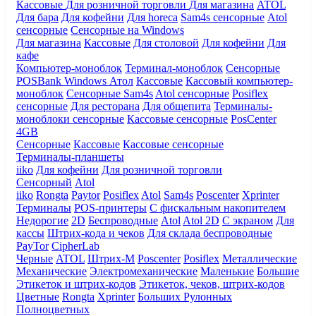
Кассовые
Для розничной торговли
Для магазина
ATOL
Для бара
Для кофейни
Для horeca
Sam4s сенсорные
Atol
сенсорные
Сенсорные на Windows
Для магазина
Кассовые
Для столовой
Для кофейни
Для
кафе
Компьютер-моноблок
Терминал-моноблок
Сенсорные
POSBank
Windows
Атол
Кассовые
Кассовый компьютер-
моноблок
Сенсорные Sam4s
Atol сенсорные
Posiflex
сенсорные
Для ресторана
Для общепита
Терминалы-
моноблоки сенсорные
Кассовые сенсорные
PosCenter
4GB
Сенсорные
Кассовые
Кассовые сенсорные
Терминалы-планшеты
iiko
Для кофейни
Для розничной торговли
Сенсорный
Atol
iiko
Rongta
Paytor
Posiflex
Atol
Sam4s
Poscenter
Xprinter
Терминалы
POS-принтеры
С фискальным накопителем
Недорогие
2D
Беспроводные
Atol
Atol 2D
С экраном
Для
кассы
Штрих-кода и чеков
Для склада беспроводные
PayTor
CipherLab
Черные
ATOL
Штрих-М
Poscenter
Posiflex
Металлические
Механические
Электромеханические
Маленькие
Большие
Этикеток и штрих-кодов
Этикеток, чеков, штрих-кодов
Цветные
Rongta
Xprinter
Больших
Рулонных
Полноцветных