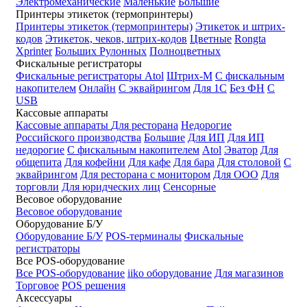
Электромеханические
Маленькие
Большие
Принтеры этикеток (термопринтеры)
Принтеры этикеток (термопринтеры)
Этикеток и штрих-
кодов
Этикеток, чеков, штрих-кодов
Цветные
Rongta
Xprinter
Больших
Рулонных
Полноцветных
Фискальные регистраторы
Фискальные регистраторы
Atol
Штрих-М
С фискальным
накопителем
Онлайн
С эквайрингом
Для 1С
Без ФН
С
USB
Кассовые аппараты
Кассовые аппараты
Для ресторана
Недорогие
Российского производства
Большие
Для ИП
Для ИП
недорогие
С фискальным накопителем
Atol
Эватор
Для
общепита
Для кофейни
Для кафе
Для бара
Для столовой
С
эквайрингом
Для ресторана с монитором
Для ООО
Для
торговли
Для юридческих лиц
Сенсорные
Весовое оборудование
Весовое оборудование
Оборудование Б/У
Оборудование Б/У
POS-терминалы
Фискальные
регистраторы
Все POS-оборудование
Все POS-оборудование
iiko оборудование
Для магазинов
Торговое
POS решения
Аксессуары