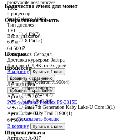
proizvoditelnost-proczes:
Количество ячеек для монет
1302
Процессор:
Intel Celeron J1900
Оперативная память
Тип дисплея:
TFT
4 Гб
(7)
Вес в упаковке:
8 Гб
(12)
6.6 кг
64 500
₽
Поверка
Самовывоз:
Сегодня
Доставка курьером:
Завтра
Доставка СДЭК:
от 3х дней
Процессор
В корзину
Купить в 1 клик
Добавить к сравнению
Intel Celeron J1900
(4)
Лучшая цена
Intel J1900
(2)
Добавить к сравнению
Intel J3455
(2)
Артикул: A-022
Intel J6412
(9)
POS-терминал Posiflex PS-3315E
Intel 7th Generation Kaby Lake-U Core i3
(1)
В наличии
Артикул: A-022
Intel Bay Trail J1900
(1)
Показывать больше
64 500
₽
В корзину
Купить в 1 клик
Ширина печати
Лучшая цена
Артикул: A-017