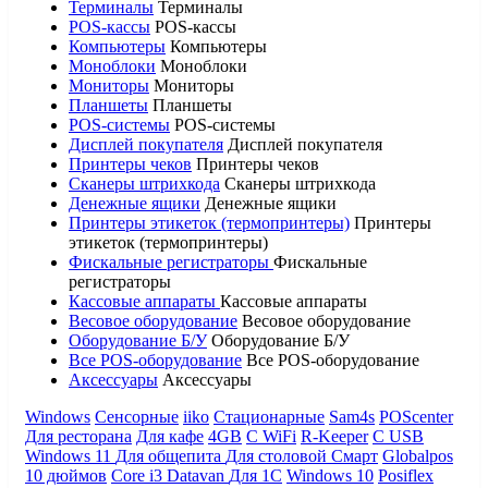
Терминалы
Терминалы
POS-кассы
POS-кассы
Компьютеры
Компьютеры
Моноблоки
Моноблоки
Мониторы
Мониторы
Планшеты
Планшеты
POS-системы
POS-системы
Дисплей покупателя
Дисплей покупателя
Принтеры чеков
Принтеры чеков
Сканеры штрихкода
Сканеры штрихкода
Денежные ящики
Денежные ящики
Принтеры этикеток (термопринтеры)
Принтеры
этикеток (термопринтеры)
Фискальные регистраторы
Фискальные
регистраторы
Кассовые аппараты
Кассовые аппараты
Весовое оборудование
Весовое оборудование
Оборудование Б/У
Оборудование Б/У
Все POS-оборудование
Все POS-оборудование
Аксессуары
Аксессуары
Windows
Сенсорные
iiko
Стационарные
Sam4s
POScenter
Для ресторана
Для кафе
4GB
С WiFi
R-Keeper
С USB
Windows 11
Для общепита
Для столовой
Смарт
Globalpos
10 дюймов
Core i3
Datavan
Для 1С
Windows 10
Posiflex