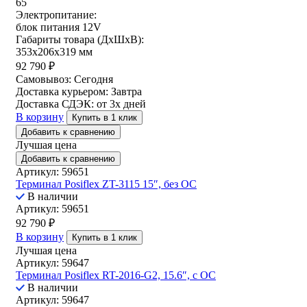
65
Электропитание:
блок питания 12V
Габариты товара (ДxШxВ):
353x206x319 мм
92 790
₽
Самовывоз:
Сегодня
Доставка курьером:
Завтра
Доставка СДЭК:
от 3х дней
В корзину
Купить в 1 клик
Добавить к сравнению
Лучшая цена
Добавить к сравнению
Артикул: 59651
Терминал Posiflex ZT-3115 15″, без ОС
В наличии
Артикул: 59651
92 790
₽
В корзину
Купить в 1 клик
Лучшая цена
Артикул: 59647
Терминал Posiflex RT-2016-G2, 15.6″, с ОС
В наличии
Артикул: 59647