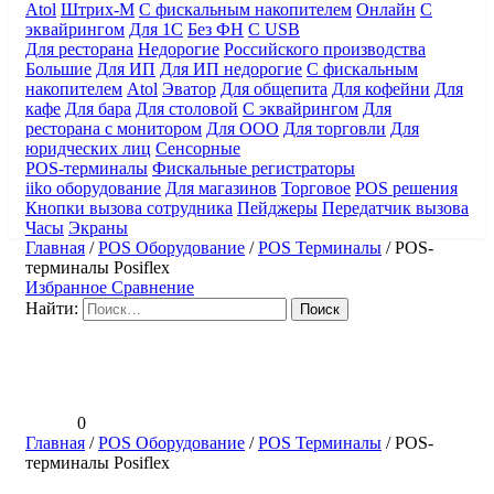
Atol
Штрих-М
С фискальным накопителем
Онлайн
С
эквайрингом
Для 1С
Без ФН
С USB
Для ресторана
Недорогие
Российского производства
Большие
Для ИП
Для ИП недорогие
С фискальным
накопителем
Atol
Эватор
Для общепита
Для кофейни
Для
кафе
Для бара
Для столовой
С эквайрингом
Для
ресторана с монитором
Для ООО
Для торговли
Для
юридческих лиц
Сенсорные
POS-терминалы
Фискальные регистраторы
iiko оборудование
Для магазинов
Торговое
POS решения
Кнопки вызова сотрудника
Пейджеры
Передатчик вызова
Часы
Экраны
Главная
/
POS Оборудование
/
POS Терминалы
/
POS-
терминалы Posiflex
Избранное
Сравнение
Найти:
0
Главная
/
POS Оборудование
/
POS Терминалы
/
POS-
терминалы Posiflex