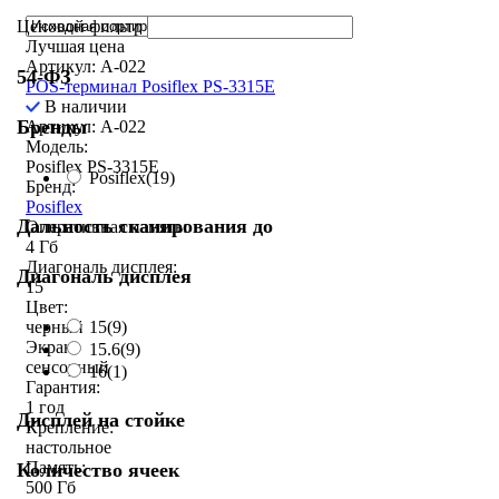
Ценовой фильтр
Лучшая цена
Артикул: A-022
54-ФЗ
POS-терминал Posiflex PS-3315E
В наличии
Бренды
Артикул: A-022
Модель:
Posiflex PS-3315E
Posiflex
(19)
Бренд:
Posiflex
Дальность сканирования до
Оперативная память:
4 Гб
Диагональ дисплея:
Диагональ дисплея
15
Цвет:
15
(9)
черный
Экран:
15.6
(9)
сенсорный
16
(1)
Гарантия:
1 год
Дисплей на стойке
Крепление:
настольное
Память:
Количество ячеек
500 Гб