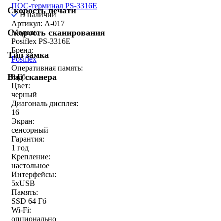
ПОС-терминал PS-3316E
Скорость печати
В наличии
Артикул: A-017
Скорость сканирования
Модель:
Posiflex PS-3316E
Бренд:
Тип замка
Posiflex
Оперативная память:
Вид сканера
8 Гб
Цвет:
черный
Диагональ дисплея:
16
Экран:
сенсорный
Гарантия:
1 год
Крепление:
настольное
Интерфейсы:
5хUSB
Память:
SSD 64 Гб
Wi-Fi:
опционально