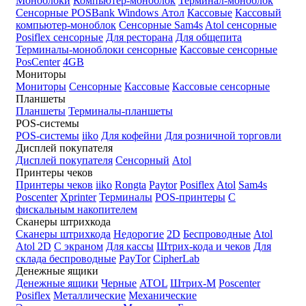
Моноблоки
Компьютер-моноблок
Терминал-моноблок
Сенсорные
POSBank
Windows
Атол
Кассовые
Кассовый
компьютер-моноблок
Сенсорные Sam4s
Atol сенсорные
Posiflex сенсорные
Для ресторана
Для общепита
Терминалы-моноблоки сенсорные
Кассовые сенсорные
PosCenter
4GB
Мониторы
Мониторы
Сенсорные
Кассовые
Кассовые сенсорные
Планшеты
Планшеты
Терминалы-планшеты
POS-системы
POS-системы
iiko
Для кофейни
Для розничной торговли
Дисплей покупателя
Дисплей покупателя
Сенсорный
Atol
Принтеры чеков
Принтеры чеков
iiko
Rongta
Paytor
Posiflex
Atol
Sam4s
Poscenter
Xprinter
Терминалы
POS-принтеры
С
фискальным накопителем
Сканеры штрихкода
Сканеры штрихкода
Недорогие
2D
Беспроводные
Atol
Atol 2D
С экраном
Для кассы
Штрих-кода и чеков
Для
склада беспроводные
PayTor
CipherLab
Денежные ящики
Денежные ящики
Черные
ATOL
Штрих-М
Poscenter
Posiflex
Металлические
Механические