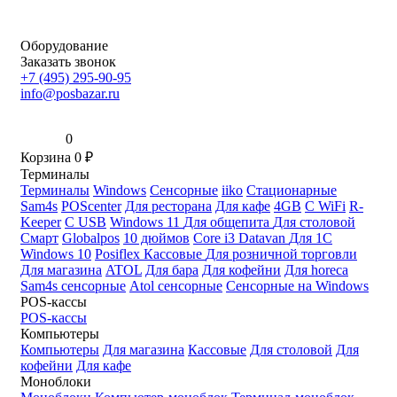
Оборудование
Заказать звонок
+7 (495) 295-90-95
info@posbazar.ru
0
Корзина
0
₽
Терминалы
Терминалы
Windows
Сенсорные
iiko
Стационарные
Sam4s
POScenter
Для ресторана
Для кафе
4GB
С WiFi
R-
Keeper
С USB
Windows 11
Для общепита
Для столовой
Смарт
Globalpos
10 дюймов
Core i3
Datavan
Для 1С
Windows 10
Posiflex
Кассовые
Для розничной торговли
Для магазина
ATOL
Для бара
Для кофейни
Для horeca
Sam4s сенсорные
Atol сенсорные
Сенсорные на Windows
POS-кассы
POS-кассы
Компьютеры
Компьютеры
Для магазина
Кассовые
Для столовой
Для
кофейни
Для кафе
Моноблоки