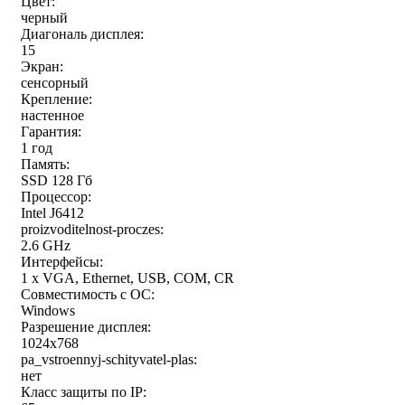
Цвет:
черный
Диагональ дисплея:
15
Экран:
сенсорный
Крепление:
настенное
Гарантия:
1 год
Память:
SSD 128 Гб
Процессор:
Intel J6412
proizvoditelnost-proczes:
2.6 GHz
Интерфейсы:
1 x VGA, Ethernet, USB, COM, CR
Совместимость с ОС:
Windows
Разрешение дисплея:
1024x768
pa_vstroennyj-schityvatel-plas:
нет
Класс защиты по IP: