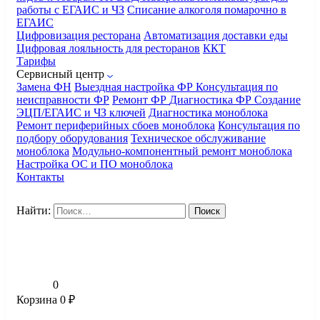
работы с ЕГАИС и ЧЗ
Списание алкоголя помарочно в
ЕГАИС
Цифровизация ресторана
Автоматизация доставки еды
Цифровая лояльность для ресторанов
ККТ
Тарифы
Сервисный центр
Замена ФН
Выездная настройка ФР
Консультация по
неисправности ФР
Ремонт ФР
Диагностика ФР
Создание
ЭЦП/ЕГАИС и ЧЗ ключей
Диагностика моноблока
Ремонт периферийных сбоев моноблока
Консультация по
подбору оборудования
Техническое обслуживание
моноблока
Модульно-компонентный ремонт моноблока
Настройка ОС и ПО моноблока
Контакты
Найти:
0
Корзина
0
₽