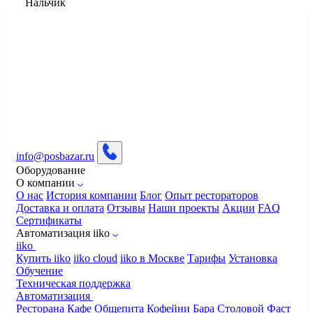
Нальчик
info@posbazar.ru
Оборудование
О компании
О нас
История компании
Блог
Опыт рестораторов
Доставка и оплата
Отзывы
Наши проекты
Акции
FAQ
Сертификаты
Автоматизация iiko
iiko
Купить iiko
iiko cloud
iiko в Москве
Тарифы
Установка
Обучение
Техническая поддержка
Автоматизация
Ресторана
Кафе
Общепита
Кофейни
Бара
Столовой
Фаст