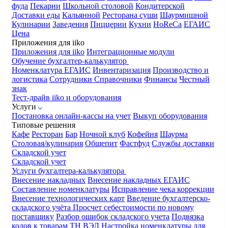
фуда
Пекарни
Школьной столовой
Кондитерской
Доставки еды
Кальянной
Ресторана суши
Шаурмишной
Кулинарии
Заведения
Пиццерии
Кухни
HoReCa
ЕГАИС
Цена
Приложения для iiko
Приложения для iiko
Интеграционные модули
Обучение бухгалтер-калькулятор
Номенклатура
ЕГАИС
Инвентаризация
Производство и
логистика
Сотрудники
Справочники
Финансы
Честный
знак
Тест-драйв iiko и оборудования
Услуги
Постановка онлайн-кассы на учет
Выкуп оборудования
Типовые решения
Кафе
Ресторан
Бар
Ночной клуб
Кофейня
Шаурма
Столовая/кулинария
Общепит
Фастфуд
Службы доставки
Складской учет
Складской учет
Услуги бухгалтера-калькулятора
Внесение накладных
Внесение накладных ЕГАИС
Составление номенклатуры
Исправление чека коррекции
Внесение технологических карт
Введение бухгалтерско-
складского учёта
Просчет себестоимости по новому
поставщику
Разбор ошибок складского учета
Подвязка
кодов к товарам ТН ВЭД
Настройка номенклатуры для