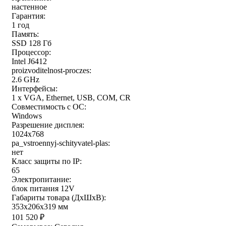
настенное
Гарантия:
1 год
Память:
SSD 128 Гб
Процессор:
Intel J6412
proizvoditelnost-proczes:
2.6 GHz
Интерфейсы:
1 x VGA, Ethernet, USB, COM, CR
Совместимость с ОС:
Windows
Разрешение дисплея:
1024x768
pa_vstroennyj-schityvatel-plas:
нет
Класс защиты по IP:
65
Электропитание:
блок питания 12V
Габариты товара (ДxШxВ):
353x206x319 мм
101 520
₽