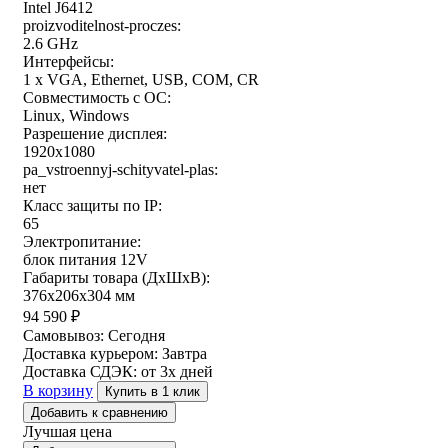
Intel J6412
proizvoditelnost-proczes:
2.6 GHz
Интерфейсы:
1 x VGA, Ethernet, USB, COM, CR
Совместимость с ОС:
Linux, Windows
Разрешение дисплея:
1920x1080
pa_vstroennyj-schityvatel-plas:
нет
Класс защиты по IP:
65
Электропитание:
блок питания 12V
Габариты товара (ДxШxВ):
376x206x304 мм
94 590
₽
Самовывоз:
Сегодня
Доставка курьером:
Завтра
Доставка СДЭК:
от 3х дней
В корзину
Купить в 1 клик
Добавить к сравнению
Лучшая цена