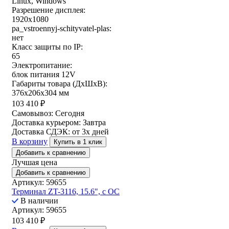
Linux, Windows
Разрешение дисплея:
1920x1080
pa_vstroennyj-schityvatel-plas:
нет
Класс защиты по IP:
65
Электропитание:
блок питания 12V
Габариты товара (ДxШxВ):
376x206x304 мм
103 410
₽
Самовывоз:
Сегодня
Доставка курьером:
Завтра
Доставка СДЭК:
от 3х дней
В корзину
Купить в 1 клик
Добавить к сравнению
Лучшая цена
Добавить к сравнению
Артикул: 59655
Терминал ZT-3116, 15.6", с ОС
В наличии
Артикул: 59655
103 410
₽