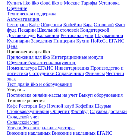
Купить iiko
iiko cloud
iiko в Москве
Тарифы
Установка
Обучение
Техническая поддержка
Автоматизация
Ресторана
Кафе
Общепита
Кофейни
Бара
Столовой
Фаст
фуда
Пекарни
Школьной столовой
Кондитерской
Доставки еды
Кальянной
Ресторана суши
Шаурмишной
Кулинарии
Заведения
Пиццерии
Кухни
HoReCa
ЕГАИС
Цена
Приложения для iiko
Приложения для iiko
Интеграционные модули
Обучение бухгалтер-калькулятор
Номенклатура
ЕГАИС
Инвентаризация
Производство и
логистика
Сотрудники
Справочники
Финансы
Честный
знак
Тест-драйв iiko и оборудования
Услуги
Постановка онлайн-кассы на учет
Выкуп оборудования
Типовые решения
Кафе
Ресторан
Бар
Ночной клуб
Кофейня
Шаурма
Столовая/кулинария
Общепит
Фастфуд
Службы доставки
Складской учет
Складской учет
Услуги бухгалтера-калькулятора
Внесение накладных
Внесение накладных ЕГАИС