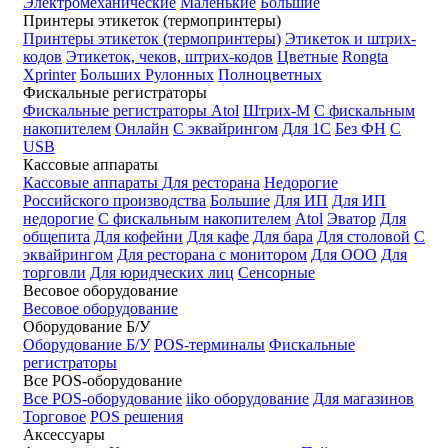
Электромеханические
Маленькие
Большие
Принтеры этикеток (термопринтеры)
Принтеры этикеток (термопринтеры)
Этикеток и штрих-
кодов
Этикеток, чеков, штрих-кодов
Цветные
Rongta
Xprinter
Больших
Рулонных
Полноцветных
Фискальные регистраторы
Фискальные регистраторы
Atol
Штрих-М
С фискальным
накопителем
Онлайн
С эквайрингом
Для 1С
Без ФН
С
USB
Кассовые аппараты
Кассовые аппараты
Для ресторана
Недорогие
Российского производства
Большие
Для ИП
Для ИП
недорогие
С фискальным накопителем
Atol
Эватор
Для
общепита
Для кофейни
Для кафе
Для бара
Для столовой
С
эквайрингом
Для ресторана с монитором
Для ООО
Для
торговли
Для юридческих лиц
Сенсорные
Весовое оборудование
Весовое оборудование
Оборудование Б/У
Оборудование Б/У
POS-терминалы
Фискальные
регистраторы
Все POS-оборудование
Все POS-оборудование
iiko оборудование
Для магазинов
Торговое
POS решения
Аксессуары