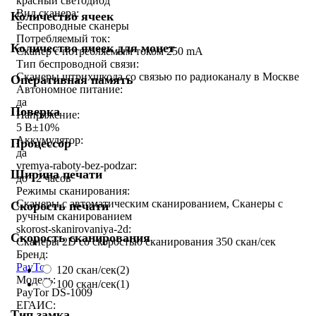
красный светодиод
Вид сканера:
Количество ячеек
Беспроводные сканеры
Потребляемый ток:
Количество ячеек для монет
Сканер с потребляемым током 250 mA
Тип беспроводной связи:
Сканеры штрихшкода со связью по радиоканалу в Москве
Оперативная память
Автономное питание:
да
Поверка
Напряжение:
5 В±10%
Аккумулятор:
Процессор
да
vremya-raboty-bez-podzar:
Ширина печати
до 12 часов
Режимы сканирования:
Сканеры с автоматическим сканированием, Сканеры с
Скорость печати
ручным сканированием
skorost-skanirovaniya-2d:
Скорость сканирования
Сканеры 2D со скоростью сканирования 350 скан/сек
Бренд:
PayTor
120 скан/сек
(2)
Модель:
100 скан/сек
(1)
PayTor DS-1009
ЕГАИС:
Тип замка