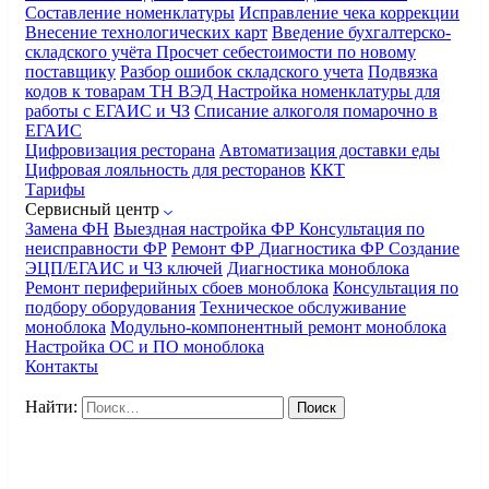
Составление номенклатуры
Исправление чека коррекции
Внесение технологических карт
Введение бухгалтерско-
складского учёта
Просчет себестоимости по новому
поставщику
Разбор ошибок складского учета
Подвязка
кодов к товарам ТН ВЭД
Настройка номенклатуры для
работы с ЕГАИС и ЧЗ
Списание алкоголя помарочно в
ЕГАИС
Цифровизация ресторана
Автоматизация доставки еды
Цифровая лояльность для ресторанов
ККТ
Тарифы
Сервисный центр
Замена ФН
Выездная настройка ФР
Консультация по
неисправности ФР
Ремонт ФР
Диагностика ФР
Создание
ЭЦП/ЕГАИС и ЧЗ ключей
Диагностика моноблока
Ремонт периферийных сбоев моноблока
Консультация по
подбору оборудования
Техническое обслуживание
моноблока
Модульно-компонентный ремонт моноблока
Настройка ОС и ПО моноблока
Контакты
Найти: