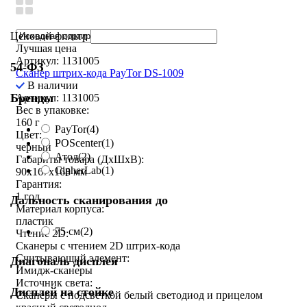
Ценовой фильтр
Лучшая цена
Артикул: 1131005
54-ФЗ
Сканер штрих-кода PayTor DS-1009
В наличии
Бренды
Артикул: 1131005
Вес в упаковке:
160 г
PayTor
(4)
Цвет:
POScenter
(1)
черный
Атол
(2)
Габариты товара (ДxШxВ):
CipherLab
(1)
90x167x168 мм
Гарантия:
1 год
Дальность сканирования до
Материал корпуса:
пластик
75 см
(2)
Чтение 2D:
Сканеры с чтением 2D штрих-кода
Считывающий элемент:
Диагональ дисплея
Имидж-сканеры
Источник света:
Дисплей на стойке
Сканеры с подсветкой белый светодиод и прицелом