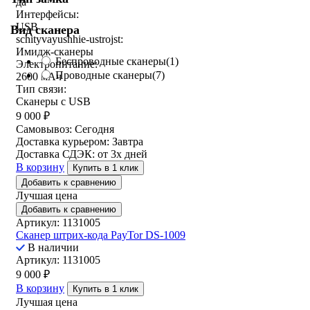
да
Интерфейсы:
USB
Вид сканера
schityvayushhie-ustrojst:
Имидж-сканеры
Беспроводные сканеры
(1)
Электропитание:
Проводные сканеры
(7)
2600 мАч
Тип связи:
Сканеры с USB
9 000
₽
Самовывоз:
Сегодня
Доставка курьером:
Завтра
Доставка СДЭК:
от 3х дней
В корзину
Купить в 1 клик
Добавить к сравнению
Лучшая цена
Добавить к сравнению
Артикул: 1131005
Сканер штрих-кода PayTor DS-1009
В наличии
Артикул: 1131005
9 000
₽
В корзину
Купить в 1 клик
Лучшая цена