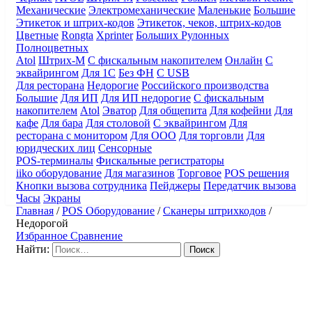
Механические
Электромеханические
Маленькие
Большие
Этикеток и штрих-кодов
Этикеток, чеков, штрих-кодов
Цветные
Rongta
Xprinter
Больших
Рулонных
Полноцветных
Atol
Штрих-М
С фискальным накопителем
Онлайн
С
эквайрингом
Для 1С
Без ФН
С USB
Для ресторана
Недорогие
Российского производства
Большие
Для ИП
Для ИП недорогие
С фискальным
накопителем
Atol
Эватор
Для общепита
Для кофейни
Для
кафе
Для бара
Для столовой
С эквайрингом
Для
ресторана с монитором
Для ООО
Для торговли
Для
юридческих лиц
Сенсорные
POS-терминалы
Фискальные регистраторы
iiko оборудование
Для магазинов
Торговое
POS решения
Кнопки вызова сотрудника
Пейджеры
Передатчик вызова
Часы
Экраны
Главная
/
POS Оборудование
/
Сканеры штрихкодов
/
Недорогой
Избранное
Сравнение
Найти: