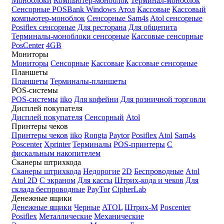
Моноблоки
Компьютер-моноблок
Терминал-моноблок
Сенсорные
POSBank
Windows
Атол
Кассовые
Кассовый
компьютер-моноблок
Сенсорные Sam4s
Atol сенсорные
Posiflex сенсорные
Для ресторана
Для общепита
Терминалы-моноблоки сенсорные
Кассовые сенсорные
PosCenter
4GB
Мониторы
Мониторы
Сенсорные
Кассовые
Кассовые сенсорные
Планшеты
Планшеты
Терминалы-планшеты
POS-системы
POS-системы
iiko
Для кофейни
Для розничной торговли
Дисплей покупателя
Дисплей покупателя
Сенсорный
Atol
Принтеры чеков
Принтеры чеков
iiko
Rongta
Paytor
Posiflex
Atol
Sam4s
Poscenter
Xprinter
Терминалы
POS-принтеры
С
фискальным накопителем
Сканеры штрихкода
Сканеры штрихкода
Недорогие
2D
Беспроводные
Atol
Atol 2D
С экраном
Для кассы
Штрих-кода и чеков
Для
склада беспроводные
PayTor
CipherLab
Денежные ящики
Денежные ящики
Черные
ATOL
Штрих-М
Poscenter
Posiflex
Металлические
Механические