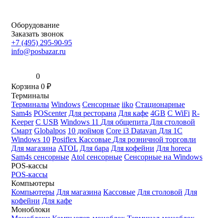
Оборудование
Заказать звонок
+7 (495) 295-90-95
info@posbazar.ru
0
Корзина
0
₽
Терминалы
Терминалы
Windows
Сенсорные
iiko
Стационарные
Sam4s
POScenter
Для ресторана
Для кафе
4GB
С WiFi
R-
Keeper
С USB
Windows 11
Для общепита
Для столовой
Смарт
Globalpos
10 дюймов
Core i3
Datavan
Для 1С
Windows 10
Posiflex
Кассовые
Для розничной торговли
Для магазина
ATOL
Для бара
Для кофейни
Для horeca
Sam4s сенсорные
Atol сенсорные
Сенсорные на Windows
POS-кассы
POS-кассы
Компьютеры
Компьютеры
Для магазина
Кассовые
Для столовой
Для
кофейни
Для кафе
Моноблоки