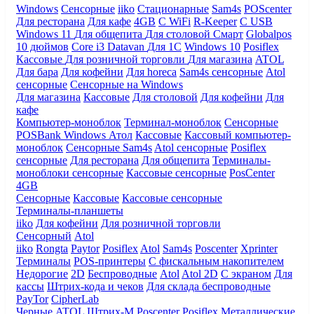
Windows
Сенсорные
iiko
Стационарные
Sam4s
POScenter
Для ресторана
Для кафе
4GB
С WiFi
R-Keeper
С USB
Windows 11
Для общепита
Для столовой
Смарт
Globalpos
10 дюймов
Core i3
Datavan
Для 1С
Windows 10
Posiflex
Кассовые
Для розничной торговли
Для магазина
ATOL
Для бара
Для кофейни
Для horeca
Sam4s сенсорные
Atol
сенсорные
Сенсорные на Windows
Для магазина
Кассовые
Для столовой
Для кофейни
Для
кафе
Компьютер-моноблок
Терминал-моноблок
Сенсорные
POSBank
Windows
Атол
Кассовые
Кассовый компьютер-
моноблок
Сенсорные Sam4s
Atol сенсорные
Posiflex
сенсорные
Для ресторана
Для общепита
Терминалы-
моноблоки сенсорные
Кассовые сенсорные
PosCenter
4GB
Сенсорные
Кассовые
Кассовые сенсорные
Терминалы-планшеты
iiko
Для кофейни
Для розничной торговли
Сенсорный
Atol
iiko
Rongta
Paytor
Posiflex
Atol
Sam4s
Poscenter
Xprinter
Терминалы
POS-принтеры
С фискальным накопителем
Недорогие
2D
Беспроводные
Atol
Atol 2D
С экраном
Для
кассы
Штрих-кода и чеков
Для склада беспроводные
PayTor
CipherLab
Черные
ATOL
Штрих-М
Poscenter
Posiflex
Металлические