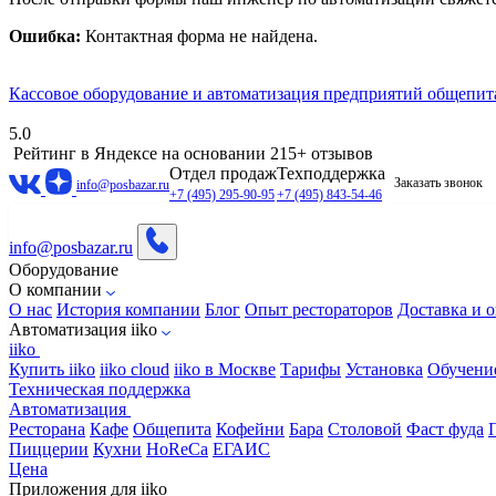
Ошибка:
Контактная форма не найдена.
Кассовое оборудование и автоматизация предприятий общепит
5.0
Рейтинг в Яндексе
на основании 215+ отзывов
Отдел продаж
Техподдержка
Заказать звонок
info@posbazar.ru
+7 (495) 295-90-95
+7 (495) 843-54-46
info@posbazar.ru
Оборудование
О компании
О нас
История компании
Блог
Опыт рестораторов
Доставка и о
Автоматизация iiko
iiko
Купить iiko
iiko cloud
iiko в Москве
Тарифы
Установка
Обучени
Техническая поддержка
Автоматизация
Ресторана
Кафе
Общепита
Кофейни
Бара
Столовой
Фаст фуда
Пиццерии
Кухни
HoReCa
ЕГАИС
Цена
Приложения для iiko