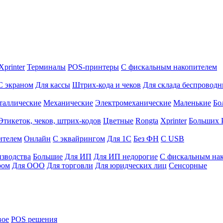
Xprinter
Терминалы
POS-принтеры
С фискальным накопителем
С экраном
Для кассы
Штрих-кода и чеков
Для склада беспровод
таллические
Механические
Электромеханические
Маленькие
Бо
Этикеток, чеков, штрих-кодов
Цветные
Rongta
Xprinter
Больших
ителем
Онлайн
С эквайрингом
Для 1С
Без ФН
С USB
изводства
Большие
Для ИП
Для ИП недорогие
С фискальным на
ром
Для ООО
Для торговли
Для юридческих лиц
Сенсорные
вое
POS решения