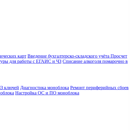
ических карт
Введение бухгалтерско-складского учёта
Просчет
уры для работы с ЕГАИС и ЧЗ
Списание алкоголя помарочно в
З ключей
Диагностика моноблока
Ремонт периферийных сбоев
облока
Настройка ОС и ПО моноблока