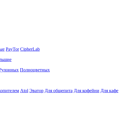
ные
PayTor
CipherLab
льшие
Рулонных
Полноцветных
копителем
Atol
Эватор
Для общепита
Для кофейни
Для кафе