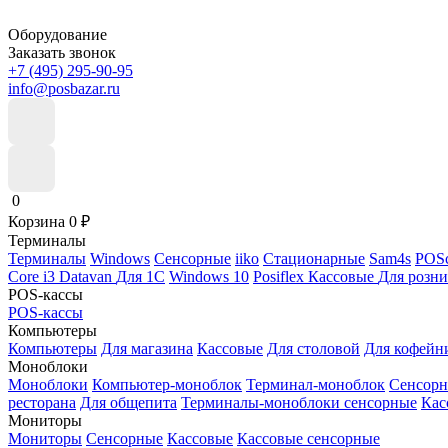
Оборудование
Заказать звонок
+7 (495) 295-90-95
info@posbazar.ru
0
Корзина
0
₽
Терминалы
Терминалы
Windows
Сенсорные
iiko
Стационарные
Sam4s
POSc
Core i3
Datavan
Для 1С
Windows 10
Posiflex
Кассовые
Для розн
POS-кассы
POS-кассы
Компьютеры
Компьютеры
Для магазина
Кассовые
Для столовой
Для кофейн
Моноблоки
Моноблоки
Компьютер-моноблок
Терминал-моноблок
Сенсор
ресторана
Для общепита
Терминалы-моноблоки сенсорные
Кас
Мониторы
Мониторы
Сенсорные
Кассовые
Кассовые сенсорные