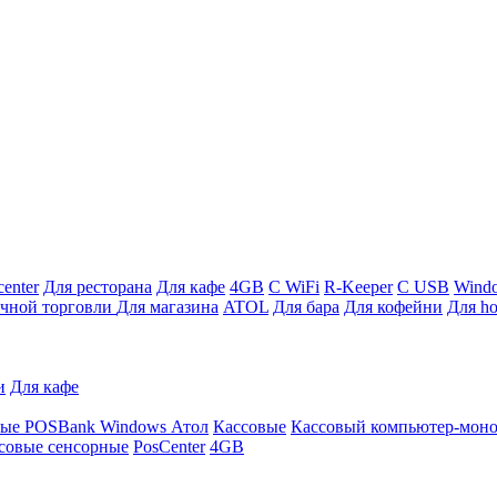
enter
Для ресторана
Для кафе
4GB
С WiFi
R-Keeper
С USB
Wind
ичной торговли
Для магазина
ATOL
Для бара
Для кофейни
Для ho
и
Для кафе
ные
POSBank
Windows
Атол
Кассовые
Кассовый компьютер-мон
совые сенсорные
PosCenter
4GB