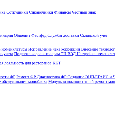
ика
Сотрудники
Справочники
Финансы
Честный знак
линария
Общепит
Фастфуд
Службы доставки
Складской учет
е номенклатуры
Исправление чека коррекции
Внесение технолог
о учета
Подвязка кодов к товарам ТН ВЭД
Настройка номенклат
я лояльность для ресторанов
ККТ
ности ФР
Ремонт ФР
Диагностика ФР
Создание ЭЦП/ЕГАИС и Ч
е обслуживание моноблока
Модульно-компонентный ремонт мон