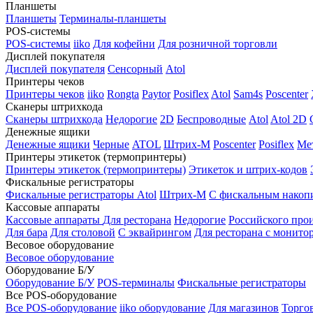
Планшеты
Планшеты
Терминалы-планшеты
POS-системы
POS-системы
iiko
Для кофейни
Для розничной торговли
Дисплей покупателя
Дисплей покупателя
Сенсорный
Atol
Принтеры чеков
Принтеры чеков
iiko
Rongta
Paytor
Posiflex
Atol
Sam4s
Poscenter
Сканеры штрихкода
Сканеры штрихкода
Недорогие
2D
Беспроводные
Atol
Atol 2D
Денежные ящики
Денежные ящики
Черные
ATOL
Штрих-М
Poscenter
Posiflex
Ме
Принтеры этикеток (термопринтеры)
Принтеры этикеток (термопринтеры)
Этикеток и штрих-кодов
Фискальные регистраторы
Фискальные регистраторы
Atol
Штрих-М
С фискальным накоп
Кассовые аппараты
Кассовые аппараты
Для ресторана
Недорогие
Российского про
Для бара
Для столовой
С эквайрингом
Для ресторана с монито
Весовое оборудование
Весовое оборудование
Оборудование Б/У
Оборудование Б/У
POS-терминалы
Фискальные регистраторы
Все POS-оборудование
Все POS-оборудование
iiko оборудование
Для магазинов
Торго