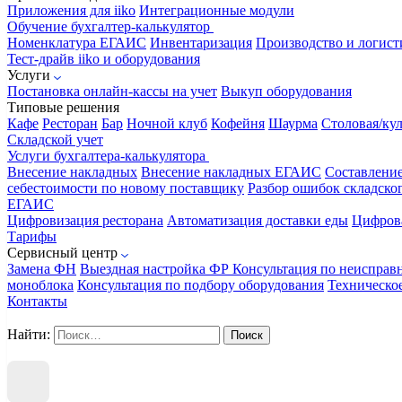
Приложения для iiko
Интеграционные модули
Обучение бухгалтер-калькулятор
Номенклатура
ЕГАИС
Инвентаризация
Производство и логист
Тест-драйв iiko и оборудования
Услуги
Постановка онлайн-кассы на учет
Выкуп оборудования
Типовые решения
Кафе
Ресторан
Бар
Ночной клуб
Кофейня
Шаурма
Столовая/ку
Складской учет
Услуги бухгалтера-калькулятора
Внесение накладных
Внесение накладных ЕГАИС
Составлени
себестоимости по новому поставщику
Разбор ошибок складског
ЕГАИС
Цифровизация ресторана
Автоматизация доставки еды
Цифрова
Тарифы
Сервисный центр
Замена ФН
Выездная настройка ФР
Консультация по неисправ
моноблока
Консультация по подбору оборудования
Техническо
Контакты
Найти: