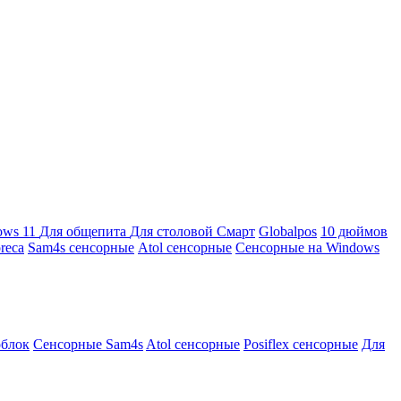
ows 11
Для общепита
Для столовой
Смарт
Globalpos
10 дюймов
reca
Sam4s сенсорные
Atol сенсорные
Сенсорные на Windows
облок
Сенсорные Sam4s
Atol сенсорные
Posiflex сенсорные
Для