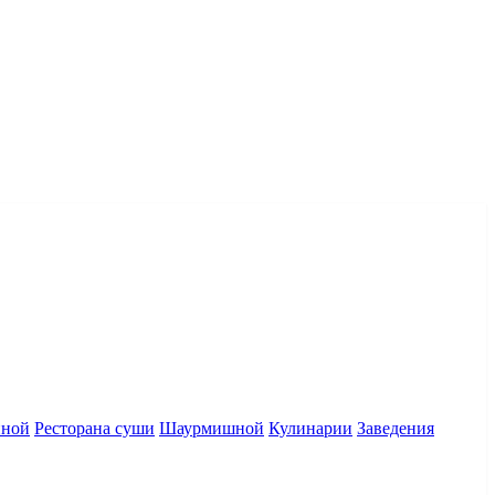
нной
Ресторана суши
Шаурмишной
Кулинарии
Заведения