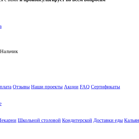
а
Нальчик
плата
Отзывы
Наши проекты
Акции
FAQ
Сертификаты
е
Пекарни
Школьной столовой
Кондитерской
Доставки еды
Калья