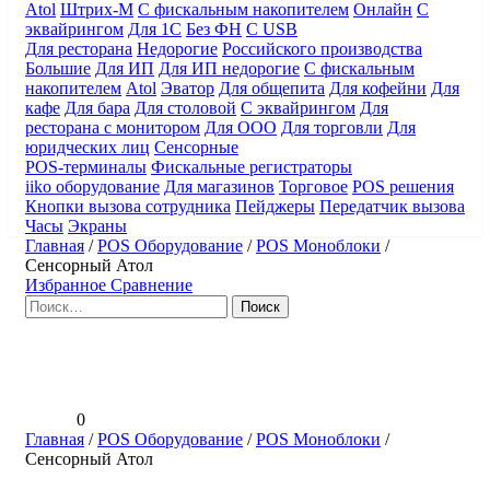
Atol
Штрих-М
С фискальным накопителем
Онлайн
С
эквайрингом
Для 1С
Без ФН
С USB
Для ресторана
Недорогие
Российского производства
Большие
Для ИП
Для ИП недорогие
С фискальным
накопителем
Atol
Эватор
Для общепита
Для кофейни
Для
кафе
Для бара
Для столовой
С эквайрингом
Для
ресторана с монитором
Для ООО
Для торговли
Для
юридческих лиц
Сенсорные
POS-терминалы
Фискальные регистраторы
iiko оборудование
Для магазинов
Торговое
POS решения
Кнопки вызова сотрудника
Пейджеры
Передатчик вызова
Часы
Экраны
Главная
/
POS Оборудование
/
POS Моноблоки
/
Сенсорный Атол
Избранное
Сравнение
Найти:
0
Главная
/
POS Оборудование
/
POS Моноблоки
/
Сенсорный Атол