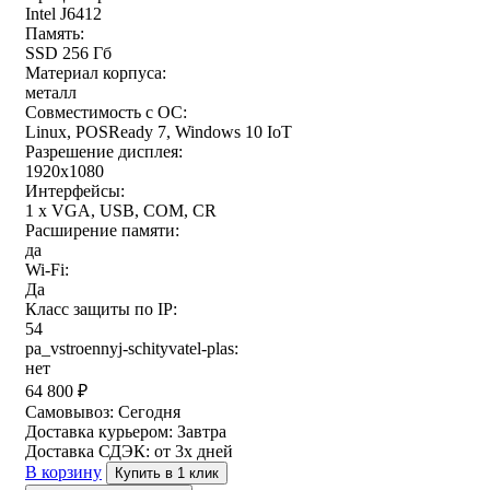
Intel J6412
Память:
SSD 256 Гб
Материал корпуса:
металл
Совместимость с ОС:
Linux, POSReady 7, Windows 10 IoT
Разрешение дисплея:
1920x1080
Интерфейсы:
1 x VGA, USB, COM, CR
Расширение памяти:
да
Wi-Fi:
Да
Класс защиты по IP:
54
pa_vstroennyj-schityvatel-plas:
нет
64 800
₽
Самовывоз:
Сегодня
Доставка курьером:
Завтра
Доставка СДЭК:
от 3х дней
В корзину
Купить в 1 клик