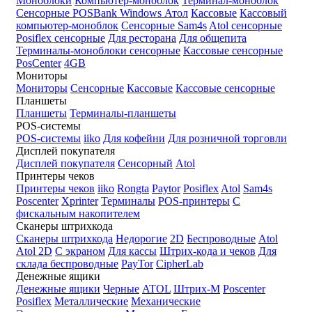
Моноблоки
Компьютер-моноблок
Терминал-моноблок
Сенсорные
POSBank
Windows
Атол
Кассовые
Кассовый
компьютер-моноблок
Сенсорные Sam4s
Atol сенсорные
Posiflex сенсорные
Для ресторана
Для общепита
Терминалы-моноблоки сенсорные
Кассовые сенсорные
PosCenter
4GB
Мониторы
Мониторы
Сенсорные
Кассовые
Кассовые сенсорные
Планшеты
Планшеты
Терминалы-планшеты
POS-системы
POS-системы
iiko
Для кофейни
Для розничной торговли
Дисплей покупателя
Дисплей покупателя
Сенсорный
Atol
Принтеры чеков
Принтеры чеков
iiko
Rongta
Paytor
Posiflex
Atol
Sam4s
Poscenter
Xprinter
Терминалы
POS-принтеры
С
фискальным накопителем
Сканеры штрихкода
Сканеры штрихкода
Недорогие
2D
Беспроводные
Atol
Atol 2D
С экраном
Для кассы
Штрих-кода и чеков
Для
склада беспроводные
PayTor
CipherLab
Денежные ящики
Денежные ящики
Черные
ATOL
Штрих-М
Poscenter
Posiflex
Металлические
Механические