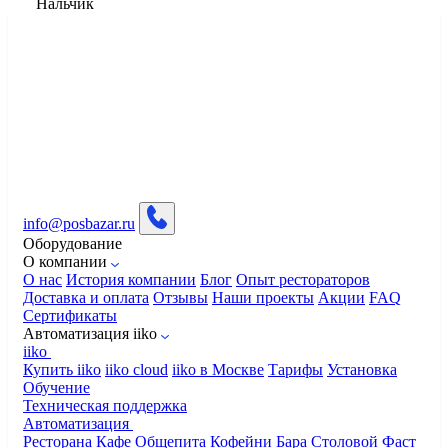
Нальчик
info@posbazar.ru
Оборудование
О компании
О нас
История компании
Блог
Опыт рестораторов
Доставка и оплата
Отзывы
Наши проекты
Акции
FAQ
Сертификаты
Автоматизация iiko
iiko
Купить iiko
iiko cloud
iiko в Москве
Тарифы
Установка
Обучение
Техническая поддержка
Автоматизация
Ресторана
Кафе
Общепита
Кофейни
Бара
Столовой
Фаст