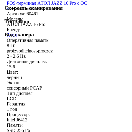
POS-терминал АТОЛ JAZZ 16 Pro с ОС
Скорость сканирования
В наличии
Артикул: 60461
Модель:
Тип замка
АТОЛ JAZZ 16 Pro
Бренд:
Вид сканера
Атол
Оперативная память:
8 Гб
proizvoditelnost-proczes:
2 - 2.6 Hz
Диагональ дисплея:
15.6
Цвет:
черный
Экран:
сенсорный PCAP
Тип дисплея:
LCD
Гарантия:
1 год
Процессор:
Intel J6412
Память:
SSD 256 Гб