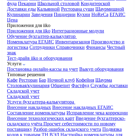
фуда
Пекарни
Школьной столовой
Кондитерской
Доставки еды
Кальянной
Ресторана суши
Шаурмишной
Кулинарии
Заведения
Пиццерии
Кухни
HoReCa
ЕГАИС
Цена
Приложения для iiko
Приложения для iiko
Интеграционные модули
Обучение бухгалтер-калькулятор
Номенклатура
ЕГАИС
Инвентаризация
Производство и
логистика
Сотрудники
Справочники
Финансы
Честный
знак
Тест-драйв iiko и оборудования
Услуги
Постановка онлайн-кассы на учет
Выкуп оборудования
Типовые решения
Кафе
Ресторан
Бар
Ночной клуб
Кофейня
Шаурма
Столовая/кулинария
Общепит
Фастфуд
Службы доставки
Складской учет
Складской учет
Услуги бухгалтера-калькулятора
Внесение накладных
Внесение накладных ЕГАИС
Составление номенклатуры
Исправление чека коррекции
Внесение технологических карт
Введение бухгалтерско-
складского учёта
Просчет себестоимости по новому
поставщику
Разбор ошибок складского учета
Подвязка
кодов к товарам ТН ВЭД
Настройка номенклатуры для