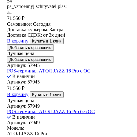
54
pa_vstroennyj-schityvatel-plas:
да
71 550
₽
Самовывоз:
Сегодня
Доставка курьером:
Завтра
Доставка СДЭК:
от 3х дней
В корзину
Купить в 1 клик
Добавить к сравнению
Лучшая цена
Добавить к сравнению
Артикул: 57945
POS-терминал АТОЛ JAZZ 16 Pro с ОС
В наличии
Артикул: 57945
71 550
₽
В корзину
Купить в 1 клик
Лучшая цена
Артикул: 57949
POS-терминал АТОЛ JAZZ 16 Pro без ОС
В наличии
Артикул: 57949
Модель:
АТОЛ JAZZ 16 Pro