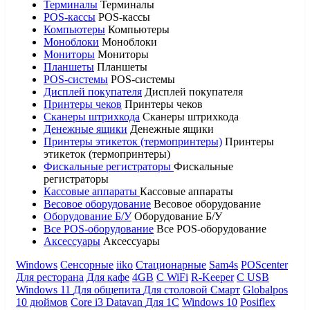
Терминалы
Терминалы
POS-кассы
POS-кассы
Компьютеры
Компьютеры
Моноблоки
Моноблоки
Мониторы
Мониторы
Планшеты
Планшеты
POS-системы
POS-системы
Дисплей покупателя
Дисплей покупателя
Принтеры чеков
Принтеры чеков
Сканеры штрихкода
Сканеры штрихкода
Денежные ящики
Денежные ящики
Принтеры этикеток (термопринтеры)
Принтеры
этикеток (термопринтеры)
Фискальные регистраторы
Фискальные
регистраторы
Кассовые аппараты
Кассовые аппараты
Весовое оборудование
Весовое оборудование
Оборудование Б/У
Оборудование Б/У
Все POS-оборудование
Все POS-оборудование
Аксессуары
Аксессуары
Windows
Сенсорные
iiko
Стационарные
Sam4s
POScenter
Для ресторана
Для кафе
4GB
С WiFi
R-Keeper
С USB
Windows 11
Для общепита
Для столовой
Смарт
Globalpos
10 дюймов
Core i3
Datavan
Для 1С
Windows 10
Posiflex