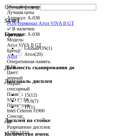
Ценовой фильтр
Лучшая цена
Артикул: A-038
54-ФЗ
POS-терминал Aтол VIVA II GT
В наличии
Бренды
Артикул: A-038
Модель:
Атол ViVA II GT
GlobalPOS
(1)
Бренд:
Атол
(20)
Атол
Оперативная память:
Дальность сканирования до
4 Гб
Цвет:
черный
Диагональ дисплея
Экран:
сенсорный
Память:
15
(12)
SSD 64 Гб
15.6
(7)
Процессор:
17
(1)
Intel Celeron J1900
Сенсор:
Дисплей на стойке
да
Разрешение дисплея:
1280x1024
Количество ячеек