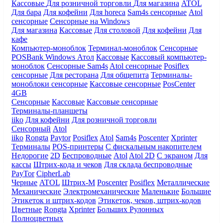
Кассовые
Для розничной торговли
Для магазина
ATOL
Для бара
Для кофейни
Для horeca
Sam4s сенсорные
Atol
сенсорные
Сенсорные на Windows
Для магазина
Кассовые
Для столовой
Для кофейни
Для
кафе
Компьютер-моноблок
Терминал-моноблок
Сенсорные
POSBank
Windows
Атол
Кассовые
Кассовый компьютер-
моноблок
Сенсорные Sam4s
Atol сенсорные
Posiflex
сенсорные
Для ресторана
Для общепита
Терминалы-
моноблоки сенсорные
Кассовые сенсорные
PosCenter
4GB
Сенсорные
Кассовые
Кассовые сенсорные
Терминалы-планшеты
iiko
Для кофейни
Для розничной торговли
Сенсорный
Atol
iiko
Rongta
Paytor
Posiflex
Atol
Sam4s
Poscenter
Xprinter
Терминалы
POS-принтеры
С фискальным накопителем
Недорогие
2D
Беспроводные
Atol
Atol 2D
С экраном
Для
кассы
Штрих-кода и чеков
Для склада беспроводные
PayTor
CipherLab
Черные
ATOL
Штрих-М
Poscenter
Posiflex
Металлические
Механические
Электромеханические
Маленькие
Большие
Этикеток и штрих-кодов
Этикеток, чеков, штрих-кодов
Цветные
Rongta
Xprinter
Больших
Рулонных
Полноцветных