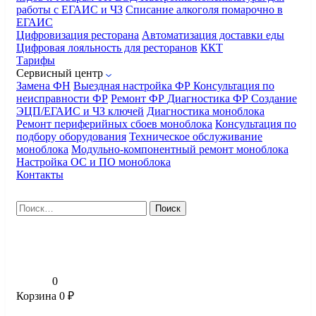
работы с ЕГАИС и ЧЗ
Списание алкоголя помарочно в
ЕГАИС
Цифровизация ресторана
Автоматизация доставки еды
Цифровая лояльность для ресторанов
ККТ
Тарифы
Сервисный центр
Замена ФН
Выездная настройка ФР
Консультация по
неисправности ФР
Ремонт ФР
Диагностика ФР
Создание
ЭЦП/ЕГАИС и ЧЗ ключей
Диагностика моноблока
Ремонт периферийных сбоев моноблока
Консультация по
подбору оборудования
Техническое обслуживание
моноблока
Модульно-компонентный ремонт моноблока
Настройка ОС и ПО моноблока
Контакты
Найти:
0
Корзина
0
₽