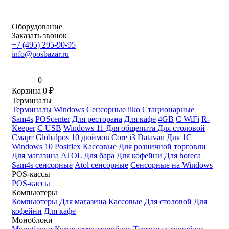
Оборудование
Заказать звонок
+7 (495) 295-90-95
info@posbazar.ru
0
Корзина
0
₽
Терминалы
Терминалы
Windows
Сенсорные
iiko
Стационарные
Sam4s
POScenter
Для ресторана
Для кафе
4GB
С WiFi
R-
Keeper
С USB
Windows 11
Для общепита
Для столовой
Смарт
Globalpos
10 дюймов
Core i3
Datavan
Для 1С
Windows 10
Posiflex
Кассовые
Для розничной торговли
Для магазина
ATOL
Для бара
Для кофейни
Для horeca
Sam4s сенсорные
Atol сенсорные
Сенсорные на Windows
POS-кассы
POS-кассы
Компьютеры
Компьютеры
Для магазина
Кассовые
Для столовой
Для
кофейни
Для кафе
Моноблоки