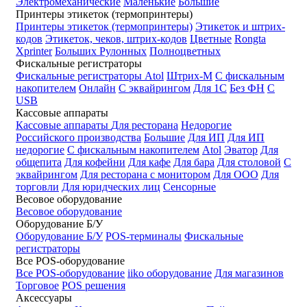
Электромеханические
Маленькие
Большие
Принтеры этикеток (термопринтеры)
Принтеры этикеток (термопринтеры)
Этикеток и штрих-
кодов
Этикеток, чеков, штрих-кодов
Цветные
Rongta
Xprinter
Больших
Рулонных
Полноцветных
Фискальные регистраторы
Фискальные регистраторы
Atol
Штрих-М
С фискальным
накопителем
Онлайн
С эквайрингом
Для 1С
Без ФН
С
USB
Кассовые аппараты
Кассовые аппараты
Для ресторана
Недорогие
Российского производства
Большие
Для ИП
Для ИП
недорогие
С фискальным накопителем
Atol
Эватор
Для
общепита
Для кофейни
Для кафе
Для бара
Для столовой
С
эквайрингом
Для ресторана с монитором
Для ООО
Для
торговли
Для юридческих лиц
Сенсорные
Весовое оборудование
Весовое оборудование
Оборудование Б/У
Оборудование Б/У
POS-терминалы
Фискальные
регистраторы
Все POS-оборудование
Все POS-оборудование
iiko оборудование
Для магазинов
Торговое
POS решения
Аксессуары