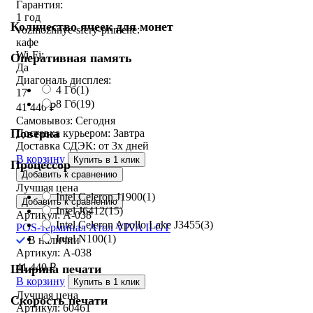
Гарантия:
1 год
Количество ячеек для монет
vozmozhnye-sfery-primene:
кафе
Wi-Fi:
Оперативная память
Да
Диагональ дисплея:
4 Гб
(1)
17
8 Гб
(19)
41 440
₽
Самовывоз:
Сегодня
Поверка
Доставка курьером:
Завтра
Доставка СДЭК:
от 3х дней
В корзину
Купить в 1 клик
Процессор
Добавить к сравнению
Лучшая цена
Intel Celeron J1900
(1)
Добавить к сравнению
Intel J6412
(15)
Артикул: A-038
Intel Celeron Apollo Lake J3455
(3)
POS-терминал Aтол VIVA II GT
Intel N100
(1)
В наличии
Артикул: A-038
41 440
₽
Ширина печати
В корзину
Купить в 1 клик
Лучшая цена
Скорость печати
Артикул: 60461