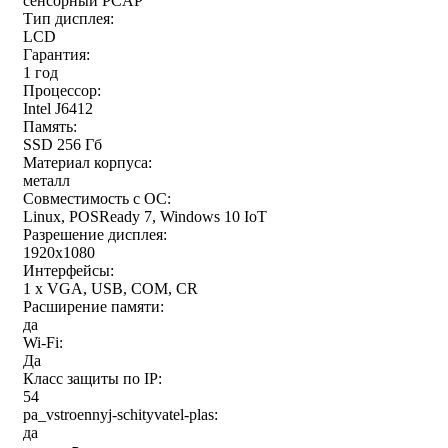
сенсорный PCAP
Тип дисплея:
LCD
Гарантия:
1 год
Процессор:
Intel J6412
Память:
SSD 256 Гб
Материал корпуса:
металл
Совместимость с ОС:
Linux, POSReady 7, Windows 10 IoT
Разрешение дисплея:
1920x1080
Интерфейсы:
1 x VGA, USB, COM, CR
Расширение памяти:
да
Wi-Fi:
Да
Класс защиты по IP:
54
pa_vstroennyj-schityvatel-plas:
да