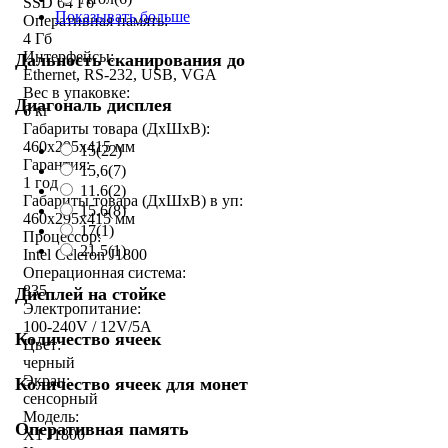
SSD 64 Гб
Показывать больше
Оперативная память:
4 Гб
Интерфейсы:
Дальность сканирования до
Ethernet, RS-232, USB, VGA
Вес в упаковке:
Диагональ дисплея
6 кг
Габариты товара (ДxШxВ):
460x295x415 мм
15
(22)
Гарантия:
15,6
(7)
1 год
11.6
(2)
Габариты товара (ДxШxВ) в уп:
15.6
(8)
460x295x415 мм
17
(1)
Процессор:
21.5
(1)
Intel Celeron J1800
Операционная система:
835
Дисплей на стойке
Электропитание:
100-240V / 12V/5A
Количество ячеек
Цвет:
черный
Экран:
Количество ячеек для монет
сенсорный
Модель:
Оперативная память
X1 J1800