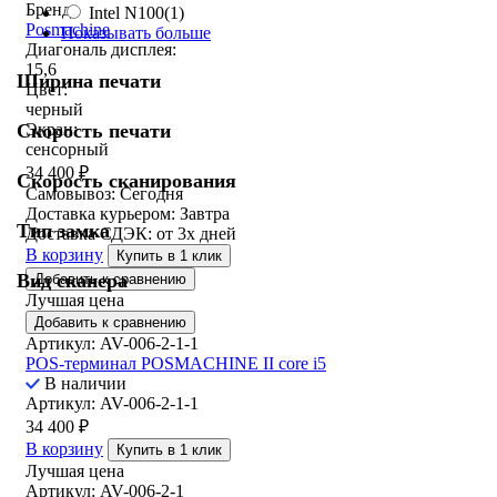
Бренд:
Intel N100
(1)
Posmachine
Показывать больше
Диагональ дисплея:
15,6
Ширина печати
Цвет:
черный
Скорость печати
Экран:
сенсорный
34 400
₽
Скорость сканирования
Самовывоз:
Сегодня
Доставка курьером:
Завтра
Тип замка
Доставка СДЭК:
от 3х дней
В корзину
Купить в 1 клик
Вид сканера
Добавить к сравнению
Лучшая цена
Добавить к сравнению
Артикул: AV-006-2-1-1
POS-терминал POSMACHINE II core i5
В наличии
Артикул: AV-006-2-1-1
34 400
₽
В корзину
Купить в 1 клик
Лучшая цена
Артикул: AV-006-2-1