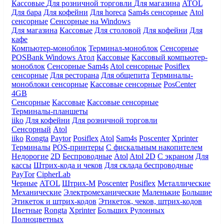
Кассовые
Для розничной торговли
Для магазина
ATOL
Для бара
Для кофейни
Для horeca
Sam4s сенсорные
Atol
сенсорные
Сенсорные на Windows
Для магазина
Кассовые
Для столовой
Для кофейни
Для
кафе
Компьютер-моноблок
Терминал-моноблок
Сенсорные
POSBank
Windows
Атол
Кассовые
Кассовый компьютер-
моноблок
Сенсорные Sam4s
Atol сенсорные
Posiflex
сенсорные
Для ресторана
Для общепита
Терминалы-
моноблоки сенсорные
Кассовые сенсорные
PosCenter
4GB
Сенсорные
Кассовые
Кассовые сенсорные
Терминалы-планшеты
iiko
Для кофейни
Для розничной торговли
Сенсорный
Atol
iiko
Rongta
Paytor
Posiflex
Atol
Sam4s
Poscenter
Xprinter
Терминалы
POS-принтеры
С фискальным накопителем
Недорогие
2D
Беспроводные
Atol
Atol 2D
С экраном
Для
кассы
Штрих-кода и чеков
Для склада беспроводные
PayTor
CipherLab
Черные
ATOL
Штрих-М
Poscenter
Posiflex
Металлические
Механические
Электромеханические
Маленькие
Большие
Этикеток и штрих-кодов
Этикеток, чеков, штрих-кодов
Цветные
Rongta
Xprinter
Больших
Рулонных
Полноцветных