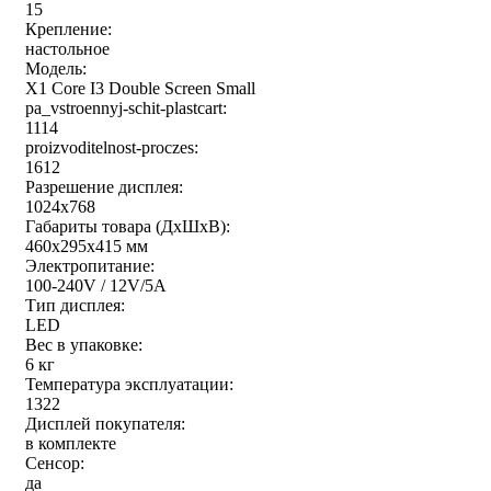
15
Крепление:
настольное
Модель:
X1 Core I3 Double Screen Small
pa_vstroennyj-schit-plastcart:
1114
proizvoditelnost-proczes:
1612
Разрешение дисплея:
1024x768
Габариты товара (ДxШxВ):
460x295x415 мм
Электропитание:
100-240V / 12V/5A
Тип дисплея:
LED
Вес в упаковке:
6 кг
Температура эксплуатации:
1322
Дисплей покупателя:
в комплекте
Сенсор:
да