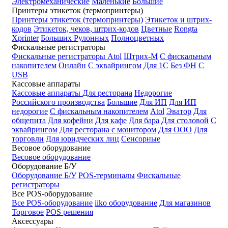
Электромеханические
Маленькие
Большие
Принтеры этикеток (термопринтеры)
Принтеры этикеток (термопринтеры)
Этикеток и штрих-
кодов
Этикеток, чеков, штрих-кодов
Цветные
Rongta
Xprinter
Больших
Рулонных
Полноцветных
Фискальные регистраторы
Фискальные регистраторы
Atol
Штрих-М
С фискальным
накопителем
Онлайн
С эквайрингом
Для 1С
Без ФН
С
USB
Кассовые аппараты
Кассовые аппараты
Для ресторана
Недорогие
Российского производства
Большие
Для ИП
Для ИП
недорогие
С фискальным накопителем
Atol
Эватор
Для
общепита
Для кофейни
Для кафе
Для бара
Для столовой
С
эквайрингом
Для ресторана с монитором
Для ООО
Для
торговли
Для юридческих лиц
Сенсорные
Весовое оборудование
Весовое оборудование
Оборудование Б/У
Оборудование Б/У
POS-терминалы
Фискальные
регистраторы
Все POS-оборудование
Все POS-оборудование
iiko оборудование
Для магазинов
Торговое
POS решения
Аксессуары