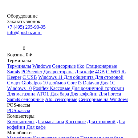
Оборудование
Заказать звонок
+7 (495) 295-90-95
info@posbazar.ru
0
Корзина
0
₽
Терминалы
Терминалы
Windows
Сенсорные
iiko
Стационарные
Sam4s
POScenter
Для ресторана
Для кафе
4GB
С WiFi
R-
Keeper
С USB
Windows 11
Для общепита
Для столовой
Смарт
Globalpos
10 дюймов
Core i3
Datavan
Для 1С
Windows 10
Posiflex
Кассовые
Для розничной торговли
Для магазина
ATOL
Для бара
Для кофейни
Для horeca
Sam4s сенсорные
Atol сенсорные
Сенсорные на Windows
POS-кассы
POS-кассы
Компьютеры
Компьютеры
Для магазина
Кассовые
Для столовой
Для
кофейни
Для кафе
Моноблоки