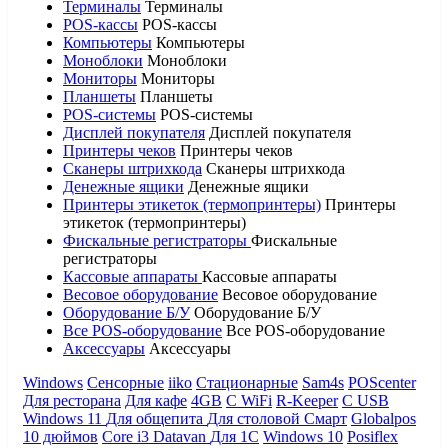
Терминалы
Терминалы
POS-кассы
POS-кассы
Компьютеры
Компьютеры
Моноблоки
Моноблоки
Мониторы
Мониторы
Планшеты
Планшеты
POS-системы
POS-системы
Дисплей покупателя
Дисплей покупателя
Принтеры чеков
Принтеры чеков
Сканеры штрихкода
Сканеры штрихкода
Денежные ящики
Денежные ящики
Принтеры этикеток (термопринтеры)
Принтеры
этикеток (термопринтеры)
Фискальные регистраторы
Фискальные
регистраторы
Кассовые аппараты
Кассовые аппараты
Весовое оборудование
Весовое оборудование
Оборудование Б/У
Оборудование Б/У
Все POS-оборудование
Все POS-оборудование
Аксессуары
Аксессуары
Windows
Сенсорные
iiko
Стационарные
Sam4s
POScenter
Для ресторана
Для кафе
4GB
С WiFi
R-Keeper
С USB
Windows 11
Для общепита
Для столовой
Смарт
Globalpos
10 дюймов
Core i3
Datavan
Для 1С
Windows 10
Posiflex