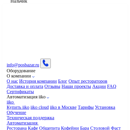
Нальчик
info@posbazar.ru
Оборудование
О компании
О нас
История компании
Блог
Опыт рестораторов
Доставка и оплата
Отзывы
Наши проекты
Акции
FAQ
Сертификаты
Автоматизация iiko
iiko
Купить iiko
iiko cloud
iiko в Москве
Тарифы
Установка
Обучение
Техническая поддержка
Автоматизация
Ресторана
Кафе
Общепита
Кофейни
Бара
Столовой
Фаст