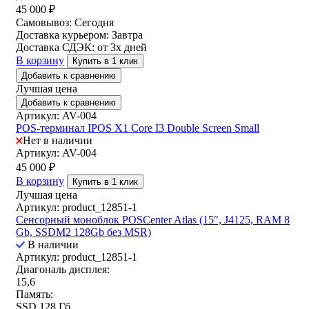
45 000
₽
Самовывоз:
Сегодня
Доставка курьером:
Завтра
Доставка СДЭК:
от 3х дней
В корзину
Купить в 1 клик
Добавить к сравнению
Лучшая цена
Добавить к сравнению
Артикул: AV-004
POS-терминал IPOS X1 Core I3 Double Screen Small
Нет в наличии
Артикул: AV-004
45 000
₽
В корзину
Купить в 1 клик
Лучшая цена
Артикул: product_12851-1
Сенсорный моноблок POSCenter Atlas (15″, J4125, RAM 8
Gb, SSDM2 128Gb без MSR)
В наличии
Артикул: product_12851-1
Диагональ дисплея:
15,6
Память:
SSD 128 Гб