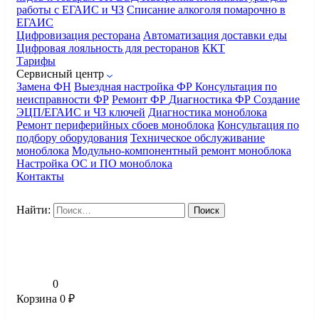
работы с ЕГАИС и ЧЗ
Списание алкоголя помарочно в
ЕГАИС
Цифровизация ресторана
Автоматизация доставки еды
Цифровая лояльность для ресторанов
ККТ
Тарифы
Сервисный центр
Замена ФН
Выездная настройка ФР
Консультация по
неисправности ФР
Ремонт ФР
Диагностика ФР
Создание
ЭЦП/ЕГАИС и ЧЗ ключей
Диагностика моноблока
Ремонт периферийных сбоев моноблока
Консультация по
подбору оборудования
Техническое обслуживание
моноблока
Модульно-компонентный ремонт моноблока
Настройка ОС и ПО моноблока
Контакты
Найти:
0
Корзина
0
₽