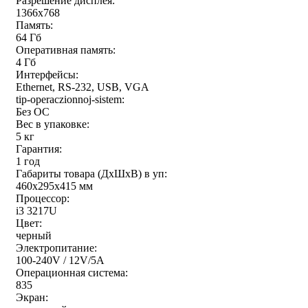
Разрешение дисплея:
1366x768
Память:
64 Гб
Оперативная память:
4 Гб
Интерфейсы:
Ethernet, RS-232, USB, VGA
tip-operaczionnoj-sistem:
Без ОС
Вес в упаковке:
5 кг
Гарантия:
1 год
Габариты товара (ДxШxВ) в уп:
460x295x415 мм
Процессор:
i3 3217U
Цвет:
черный
Электропитание:
100-240V / 12V/5A
Операционная система:
835
Экран: