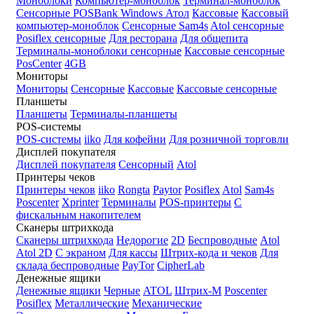
Моноблоки
Компьютер-моноблок
Терминал-моноблок
Сенсорные
POSBank
Windows
Атол
Кассовые
Кассовый
компьютер-моноблок
Сенсорные Sam4s
Atol сенсорные
Posiflex сенсорные
Для ресторана
Для общепита
Терминалы-моноблоки сенсорные
Кассовые сенсорные
PosCenter
4GB
Мониторы
Мониторы
Сенсорные
Кассовые
Кассовые сенсорные
Планшеты
Планшеты
Терминалы-планшеты
POS-системы
POS-системы
iiko
Для кофейни
Для розничной торговли
Дисплей покупателя
Дисплей покупателя
Сенсорный
Atol
Принтеры чеков
Принтеры чеков
iiko
Rongta
Paytor
Posiflex
Atol
Sam4s
Poscenter
Xprinter
Терминалы
POS-принтеры
С
фискальным накопителем
Сканеры штрихкода
Сканеры штрихкода
Недорогие
2D
Беспроводные
Atol
Atol 2D
С экраном
Для кассы
Штрих-кода и чеков
Для
склада беспроводные
PayTor
CipherLab
Денежные ящики
Денежные ящики
Черные
ATOL
Штрих-М
Poscenter
Posiflex
Металлические
Механические