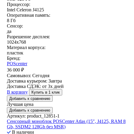
Процессор:
Intel Celeron J4125
Оперативная память:
8 Гб
Сенсор:
да
Разрешение дисплея:
1024x768
Материал корпуса:
пластик
Бренд:
POScenter
36 000
₽
Самовывоз:
Сегодня
Доставка курьером:
Завтра
Доставка СДЭК:
от 3х дней
В корзину
Купить в 1 клик
Добавить к сравнению
Лучшая цена
Добавить к сравнению
Артикул: product_12851-1
Сенсорный моноблок POSCenter Atlas (15″, J4125, RAM 8
Gb, SSDM2 128Gb без MSR)
В наличии