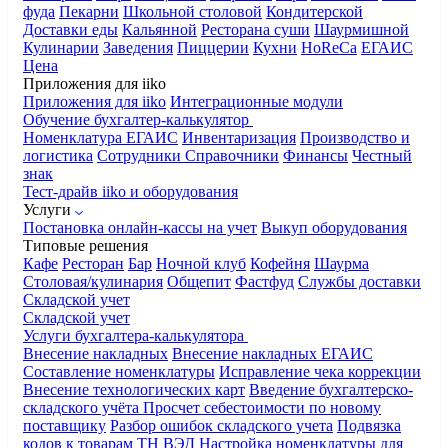
фуда
Пекарни
Школьной столовой
Кондитерской
Доставки еды
Кальянной
Ресторана суши
Шаурмишной
Кулинарии
Заведения
Пиццерии
Кухни
HoReCa
ЕГАИС
Цена
Приложения для iiko
Приложения для iiko
Интеграционные модули
Обучение бухгалтер-калькулятор
Номенклатура
ЕГАИС
Инвентаризация
Производство и
логистика
Сотрудники
Справочники
Финансы
Честный
знак
Тест-драйв iiko и оборудования
Услуги
Постановка онлайн-кассы на учет
Выкуп оборудования
Типовые решения
Кафе
Ресторан
Бар
Ночной клуб
Кофейня
Шаурма
Столовая/кулинария
Общепит
Фастфуд
Службы доставки
Складской учет
Складской учет
Услуги бухгалтера-калькулятора
Внесение накладных
Внесение накладных ЕГАИС
Составление номенклатуры
Исправление чека коррекции
Внесение технологических карт
Введение бухгалтерско-
складского учёта
Просчет себестоимости по новому
поставщику
Разбор ошибок складского учета
Подвязка
кодов к товарам ТН ВЭД
Настройка номенклатуры для