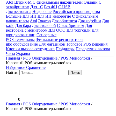
Atol
Штрих-М
С фискальным накопителем
Онлайн
С
эквайрингом
Для 1С
Без ФН
С USB
Для ресторана
Недорогие
Российского производства
Большие
Для ИП
Для ИП недорогие
С фискальным
накопителем
Atol
Эватор
Для общепита
Для кофейни
Для
кафе
Для бара
Для столовой
С эквайрингом
Для
ресторана с монитором
Для ООО
Для торговли
Для
юридческих лиц
Сенсорные
POS-терминалы
Фискальные регистраторы
iiko оборудование
Для магазинов
Торговое
POS решения
Кнопки вызова сотрудника
Пейджеры
Передатчик вызова
Часы
Экраны
Главная
/
POS Оборудование
/
POS Моноблоки
/
Кассовый POS компьютер-моноблок
Избранное
Сравнение
Найти:
0
Главная
/
POS Оборудование
/
POS Моноблоки
/
Кассовый POS компьютер-моноблок