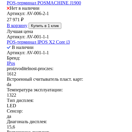
POS-терминал POSMACHINE J1900
Нет в наличии
Артикул: AV-006-2-1
27 971
₽
В корзину
Купить в 1 клик
Лучшая цена
Артикул: AV-001-1-1
POS-терминал IPOS X2 Core i3
В наличии
Артикул: AV-001-1-1
Бренд:
IPos
proizvoditelnost-proczes:
1612
Встроенный считыватель пласт. карт:
da
Температура эксплуатации:
1322
Тип дисплея:
LED
Сенсор:
да
Диагональ дисплея:
15,6