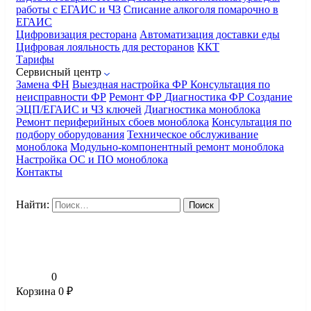
работы с ЕГАИС и ЧЗ
Списание алкоголя помарочно в
ЕГАИС
Цифровизация ресторана
Автоматизация доставки еды
Цифровая лояльность для ресторанов
ККТ
Тарифы
Сервисный центр
Замена ФН
Выездная настройка ФР
Консультация по
неисправности ФР
Ремонт ФР
Диагностика ФР
Создание
ЭЦП/ЕГАИС и ЧЗ ключей
Диагностика моноблока
Ремонт периферийных сбоев моноблока
Консультация по
подбору оборудования
Техническое обслуживание
моноблока
Модульно-компонентный ремонт моноблока
Настройка ОС и ПО моноблока
Контакты
Найти:
0
Корзина
0
₽