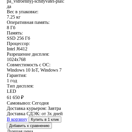
pa_vstroennyj-schityvatel-plas:
да
Вес в упаковке:
7.25 кг
Оперативная память:
8 Гб
Память:
SSD 256 Гб
Процессор:
Intel J6412
Разрешение дисплея:
1024x768
Совместимость с ОС:
Windows 10 IoT, Windows 7
Гарантия:
1 год
Тип дисплея:
LED
61 650
₽
Самовывоз:
Сегодня
Доставка курьером:
Завтра
Доставка СДЭК:
от 3х дней
В корзину
Купить в 1 клик
Добавить к сравнению
Лучшая цена