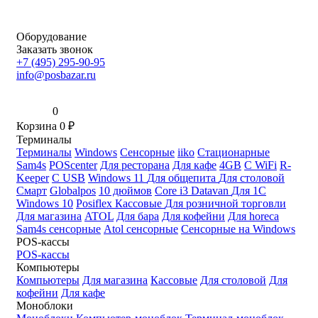
Оборудование
Заказать звонок
+7 (495) 295-90-95
info@posbazar.ru
0
Корзина
0
₽
Терминалы
Терминалы
Windows
Сенсорные
iiko
Стационарные
Sam4s
POScenter
Для ресторана
Для кафе
4GB
С WiFi
R-
Keeper
С USB
Windows 11
Для общепита
Для столовой
Смарт
Globalpos
10 дюймов
Core i3
Datavan
Для 1С
Windows 10
Posiflex
Кассовые
Для розничной торговли
Для магазина
ATOL
Для бара
Для кофейни
Для horeca
Sam4s сенсорные
Atol сенсорные
Сенсорные на Windows
POS-кассы
POS-кассы
Компьютеры
Компьютеры
Для магазина
Кассовые
Для столовой
Для
кофейни
Для кафе
Моноблоки