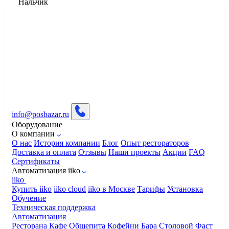
Нальчик
info@posbazar.ru
Оборудование
О компании
О нас
История компании
Блог
Опыт рестораторов
Доставка и оплата
Отзывы
Наши проекты
Акции
FAQ
Сертификаты
Автоматизация iiko
iiko
Купить iiko
iiko cloud
iiko в Москве
Тарифы
Установка
Обучение
Техническая поддержка
Автоматизация
Ресторана
Кафе
Общепита
Кофейни
Бара
Столовой
Фаст