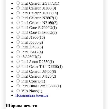
Intel Celeron 2.5 ГГц
(1)
Intel Celeron J1800
(3)
Intel Celeron J1900
(14)
Intel Celeron N2807
(1)
Intel Celeron N3160
(2)
Intel Core i3 7020U
(1)
Intel Core i5 6360U
(2)
Intel J1900
(15)
Intel J3355
(2)
Intel J3455
(8)
Intel J6412
(4)
i5-8260U
(2)
Intel Atom D2550
(1)
Intel Cedar Trial D2550
(1)
Intel Celeron J3455
(8)
Intel Celeron J4125
(2)
Intel Core i3
(1)
Intel Dual Core E5300
(1)
VIA Nano
(1)
Показывать больше
Ширина печати