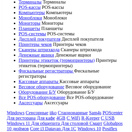
Терминалы
Терминалы
POS-кассы
POS-кассы
Компьютеры
Компьютеры
Моноблоки
Моноблоки
Мониторы
Мониторы
Планшеты
Планшеты
POS-системы
POS-системы
Дисплей покупателя
Дисплей покупателя
Принтеры чеков
Принтеры чеков
Сканеры штрихкода
Сканеры штрихкода
Денежные ящики
Денежные ящики
Принтеры этикеток (термопринтеры)
Принтеры
этикеток (термопринтеры)
Фискальные регистраторы
Фискальные
регистраторы
Кассовые аппараты
Кассовые аппараты
Весовое оборудование
Весовое оборудование
Оборудование Б/У
Оборудование Б/У
Все POS-оборудование
Все POS-оборудование
Аксессуары
Аксессуары
Windows
Сенсорные
iiko
Стационарные
Sam4s
POScenter
Для ресторана
Для кафе
4GB
С WiFi
R-Keeper
С USB
Windows 11
Для общепита
Для столовой
Смарт
Globalpos
10 дюймов
Core i3
Datavan
Для 1С
Windows 10
Posiflex