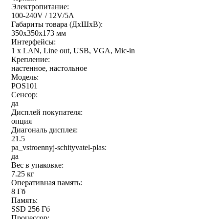
Электропитание:
100-240V / 12V/5A
Габариты товара (ДxШxВ):
350х350х173 мм
Интерфейсы:
1 x LAN, Line out, USB, VGA, Mic-in
Крепление:
настенное, настольное
Модель:
POS101
Сенсор:
да
Дисплей покупателя:
опция
Диагональ дисплея:
21.5
pa_vstroennyj-schityvatel-plas:
да
Вес в упаковке:
7.25 кг
Оперативная память:
8 Гб
Память:
SSD 256 Гб
Процессор: