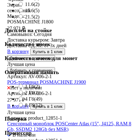
11.6
(2)
Экран:
15.6
(5)
сенсорный
Модель:
21.5
(2)
POSMACHINE J1800
27 971
₽
Дисплей на стойке
Самовывоз:
Сегодня
Доставка курьером:
Завтра
Количество ячеек
Доставка СДЭК:
от 3х дней
В корзину
Купить в 1 клик
Количество ячеек для монет
Добавить к сравнению
Лучшая цена
Добавить к сравнению
Оперативная память
Артикул: AV-006-2-1
POS-терминал POSMACHINE J1900
1 Гб
(2)
Нет в наличии
2 Гб
(1)
Артикул: AV-006-2-1
4 Гб
(49)
27 971
₽
8 Гб
(12)
В корзину
Купить в 1 клик
Лучшая цена
Артикул: product_12851-1
Поверка
Сенсорный моноблок POSCenter Atlas (15″, J4125, RAM 8
Gb, SSDM2 128Gb без MSR)
Процессор
В наличии