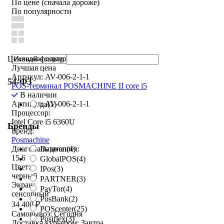
По цене (сначала дороже)
По популярности
Ценовой фильтр
Лучшая цена
Артикул: AV-006-2-1-1
54-ФЗ
POS-терминал POSMACHINE II core i5
В наличии
Артикул: AV-006-2-1-1
да
(1)
Процессор:
Intel Core i5 6360U
Бренды
Бренд:
Posmachine
Datavan
(4)
Диагональ дисплея:
15,6
GlobalPOS
(4)
Цвет:
IPos
(3)
черный
PARTNER
(3)
Экран:
PayTor
(4)
сенсорный
PosBank
(2)
34 400
₽
POScenter
(25)
Самовывоз:
Сегодня
Posiflex
(3)
Доставка курьером:
Завтра