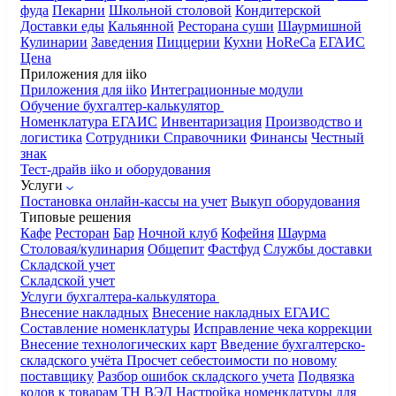
фуда
Пекарни
Школьной столовой
Кондитерской
Доставки еды
Кальянной
Ресторана суши
Шаурмишной
Кулинарии
Заведения
Пиццерии
Кухни
HoReCa
ЕГАИС
Цена
Приложения для iiko
Приложения для iiko
Интеграционные модули
Обучение бухгалтер-калькулятор
Номенклатура
ЕГАИС
Инвентаризация
Производство и
логистика
Сотрудники
Справочники
Финансы
Честный
знак
Тест-драйв iiko и оборудования
Услуги
Постановка онлайн-кассы на учет
Выкуп оборудования
Типовые решения
Кафе
Ресторан
Бар
Ночной клуб
Кофейня
Шаурма
Столовая/кулинария
Общепит
Фастфуд
Службы доставки
Складской учет
Складской учет
Услуги бухгалтера-калькулятора
Внесение накладных
Внесение накладных ЕГАИС
Составление номенклатуры
Исправление чека коррекции
Внесение технологических карт
Введение бухгалтерско-
складского учёта
Просчет себестоимости по новому
поставщику
Разбор ошибок складского учета
Подвязка
кодов к товарам ТН ВЭД
Настройка номенклатуры для