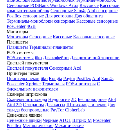
Моноблоки
Компьютер-моноблок
Терминал-моноблок
Сенсорные
POSBank
Windows
Атол
Кассовые
Кассовый
компьютер-моноблок
Сенсорные Sam4s
Atol сенсорные
Posiflex сенсорные
Для ресторана
Для общепита
Терминалы-моноблоки сенсорные
Кассовые сенсорные
PosCenter
4GB
Мониторы
Мониторы
Сенсорные
Кассовые
Кассовые сенсорные
Планшеты
Планшеты
Терминалы-планшеты
POS-системы
POS-системы
iiko
Для кофейни
Для розничной торговли
Дисплей покупателя
Дисплей покупателя
Сенсорный
Atol
Принтеры чеков
Принтеры чеков
iiko
Rongta
Paytor
Posiflex
Atol
Sam4s
Poscenter
Xprinter
Терминалы
POS-принтеры
С
фискальным накопителем
Сканеры штрихкода
Сканеры штрихкода
Недорогие
2D
Беспроводные
Atol
Atol 2D
С экраном
Для кассы
Штрих-кода и чеков
Для
склада беспроводные
PayTor
CipherLab
Денежные ящики
Денежные ящики
Черные
ATOL
Штрих-М
Poscenter
Posiflex
Металлические
Механические