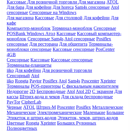
Кассовые
Для розничной торговли
Для магазина
ATOL
Для бара
Для кофейни
Для horeca
Sam4s сенсорные
Atol
сенсорные
Сенсорные на Windows
Для магазина
Кассовые
Для столовой
Для кофейни
Для
кафе
Компьютер-моноблок
Терминал-моноблок
Сенсорные
POSBank
Windows
Атол
Кассовые
Кассовый компьютер-
моноблок
Сенсорные Sam4s
Atol сенсорные
Posiflex
сенсорные
Для ресторана
Для общепита
Терминалы-
моноблоки сенсорные
Кассовые сенсорные
PosCenter
4GB
Сенсорные
Кассовые
Кассовые сенсорные
Терминалы-планшеты
iiko
Для кофейни
Для розничной торговли
Сенсорный
Atol
iiko
Rongta
Paytor
Posiflex
Atol
Sam4s
Poscenter
Xprinter
Терминалы
POS-принтеры
С фискальным накопителем
Недорогие
2D
Беспроводные
Atol
Atol 2D
С экраном
Для
кассы
Штрих-кода и чеков
Для склада беспроводные
PayTor
CipherLab
Черные
ATOL
Штрих-М
Poscenter
Posiflex
Металлические
Механические
Электромеханические
Маленькие
Большие
Этикеток и штрих-кодов
Этикеток, чеков, штрих-кодов
Цветные
Rongta
Xprinter
Больших
Рулонных
Полноцветных