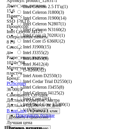
Артикул: product_12851-1
Диагональ дисплея:
Intel Celeron 2.5 ГГц
(1)
15,6
Intel Celeron J1800
(3)
Память:
Intel Celeron J1900
(14)
SSD 128 Гб
Intel Celeron N2807
(1)
Процессор:
Intel Celeron N3160
(2)
Intel Celeron J4125
Intel Core i3 7020U
(1)
Оперативная память:
Intel Core i5 6360U
(2)
8 Гб
Intel J1900
(15)
Сенсор:
да
Intel J3355
(2)
Разрешение дисплея:
Intel J3455
(8)
1024x768
Intel J6412
(4)
Материал корпуса:
i5-8260U
(2)
пластик
Intel Atom D2550
(1)
Бренд:
Intel Cedar Trial D2550
(1)
POScenter
Intel Celeron J3455
(8)
36 000
₽
Intel Celeron J4125
(2)
Самовывоз:
Сегодня
Intel Core i3
(1)
Доставка курьером:
Завтра
Intel Dual Core E5300
(1)
Доставка СДЭК:
от 3х дней
VIA Nano
(1)
В корзину
Купить в 1 клик
Показывать больше
Добавить к сравнению
Лучшая цена
Ширина печати
Добавить к сравнению