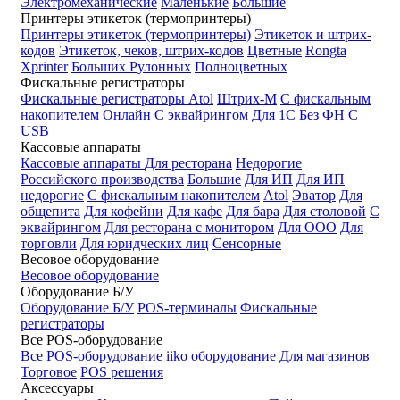
Электромеханические
Маленькие
Большие
Принтеры этикеток (термопринтеры)
Принтеры этикеток (термопринтеры)
Этикеток и штрих-
кодов
Этикеток, чеков, штрих-кодов
Цветные
Rongta
Xprinter
Больших
Рулонных
Полноцветных
Фискальные регистраторы
Фискальные регистраторы
Atol
Штрих-М
С фискальным
накопителем
Онлайн
С эквайрингом
Для 1С
Без ФН
С
USB
Кассовые аппараты
Кассовые аппараты
Для ресторана
Недорогие
Российского производства
Большие
Для ИП
Для ИП
недорогие
С фискальным накопителем
Atol
Эватор
Для
общепита
Для кофейни
Для кафе
Для бара
Для столовой
С
эквайрингом
Для ресторана с монитором
Для ООО
Для
торговли
Для юридческих лиц
Сенсорные
Весовое оборудование
Весовое оборудование
Оборудование Б/У
Оборудование Б/У
POS-терминалы
Фискальные
регистраторы
Все POS-оборудование
Все POS-оборудование
iiko оборудование
Для магазинов
Торговое
POS решения
Аксессуары