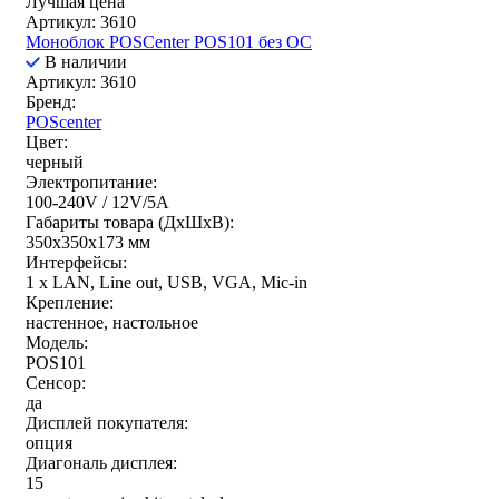
Лучшая цена
Артикул: 3610
Моноблок POSCenter POS101 без ОС
В наличии
Артикул: 3610
Бренд:
POScenter
Цвет:
черный
Электропитание:
100-240V / 12V/5A
Габариты товара (ДxШxВ):
350х350х173 мм
Интерфейсы:
1 x LAN, Line out, USB, VGA, Mic-in
Крепление:
настенное, настольное
Модель:
POS101
Сенсор:
да
Дисплей покупателя:
опция
Диагональ дисплея:
15