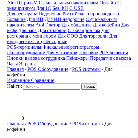
Atol
Штрих-М
С фискальным накопителем
Онлайн
С
эквайрингом
Для 1С
Без ФН
С USB
Для ресторана
Недорогие
Российского производства
Большие
Для ИП
Для ИП недорогие
С фискальным
накопителем
Atol
Эватор
Для общепита
Для кофейни
Для
кафе
Для бара
Для столовой
С эквайрингом
Для
ресторана с монитором
Для ООО
Для торговли
Для
юридческих лиц
Сенсорные
POS-терминалы
Фискальные регистраторы
iiko оборудование
Для магазинов
Торговое
POS решения
Кнопки вызова сотрудника
Пейджеры
Передатчик вызова
Часы
Экраны
Главная
/
POS Оборудование
/
POS-системы
/
Для
кофейни
Избранное
Сравнение
Найти:
0
Главная
/
POS Оборудование
/
POS-системы
/
Для
кофейни