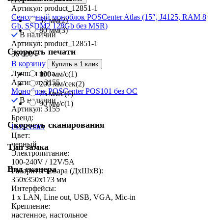
Артикул: product_12851-1
Сенсорный моноблок POSCenter Atlas (15″, J4125, RAM 8
57 мм
(2)
Gb, SSDM2 128Gb без MSR)
80 мм
(3)
В наличии
Артикул: product_12851-1
Скорость печати
36 000
₽
В корзину
Купить в 1 клик
Лучшая цена
100 мм/с
(1)
Артикул: 3155
200 мм/сек
(2)
Моноблок POSCenter POS101 без ОС
75 мм/с
(1)
В наличии
90 мм/с
(1)
Артикул: 3155
Бренд:
Скорость сканирования
POScenter
Цвет:
черный
Тип замка
Электропитание:
100-240V / 12V/5A
Вид сканера
Габариты товара (ДxШxВ):
350х350х173 мм
Интерфейсы:
1 x LAN, Line out, USB, VGA, Mic-in
Крепление:
настенное, настольное