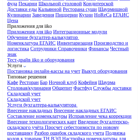
фуда
Пекарни
Школьной столовой
Кондитерской
Доставки еды
Кальянной
Ресторана суши
Шаурмишной
Кулинарии
Заведения
Пиццерии
Кухни
HoReCa
ЕГАИС
Цена
Приложения для iiko
Приложения для iiko
Интеграционные модули
Обучение бухгалтер-калькулятор
Номенклатура
ЕГАИС
Инвентаризация
Производство и
логистика
Сотрудники
Справочники
Финансы
Честный
знак
Тест-драйв iiko и оборудования
Услуги
Постановка онлайн-кассы на учет
Выкуп оборудования
Типовые решения
Кафе
Ресторан
Бар
Ночной клуб
Кофейня
Шаурма
Столовая/кулинария
Общепит
Фастфуд
Службы доставки
Складской учет
Складской учет
Услуги бухгалтера-калькулятора
Внесение накладных
Внесение накладных ЕГАИС
Составление номенклатуры
Исправление чека коррекции
Внесение технологических карт
Введение бухгалтерско-
складского учёта
Просчет себестоимости по новому
поставщику
Разбор ошибок складского учета
Подвязка
кодов к товарам ТН ВЭД
Настройка номенклатуры для