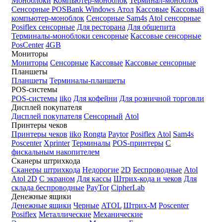
Моноблоки
Компьютер-моноблок
Терминал-моноблок
Сенсорные
POSBank
Windows
Атол
Кассовые
Кассовый
компьютер-моноблок
Сенсорные Sam4s
Atol сенсорные
Posiflex сенсорные
Для ресторана
Для общепита
Терминалы-моноблоки сенсорные
Кассовые сенсорные
PosCenter
4GB
Мониторы
Мониторы
Сенсорные
Кассовые
Кассовые сенсорные
Планшеты
Планшеты
Терминалы-планшеты
POS-системы
POS-системы
iiko
Для кофейни
Для розничной торговли
Дисплей покупателя
Дисплей покупателя
Сенсорный
Atol
Принтеры чеков
Принтеры чеков
iiko
Rongta
Paytor
Posiflex
Atol
Sam4s
Poscenter
Xprinter
Терминалы
POS-принтеры
С
фискальным накопителем
Сканеры штрихкода
Сканеры штрихкода
Недорогие
2D
Беспроводные
Atol
Atol 2D
С экраном
Для кассы
Штрих-кода и чеков
Для
склада беспроводные
PayTor
CipherLab
Денежные ящики
Денежные ящики
Черные
ATOL
Штрих-М
Poscenter
Posiflex
Металлические
Механические