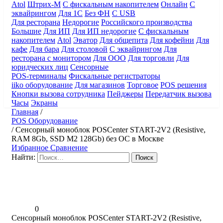
Atol
Штрих-М
С фискальным накопителем
Онлайн
С
эквайрингом
Для 1С
Без ФН
С USB
Для ресторана
Недорогие
Российского производства
Большие
Для ИП
Для ИП недорогие
С фискальным
накопителем
Atol
Эватор
Для общепита
Для кофейни
Для
кафе
Для бара
Для столовой
С эквайрингом
Для
ресторана с монитором
Для ООО
Для торговли
Для
юридческих лиц
Сенсорные
POS-терминалы
Фискальные регистраторы
iiko оборудование
Для магазинов
Торговое
POS решения
Кнопки вызова сотрудника
Пейджеры
Передатчик вызова
Часы
Экраны
Главная
/
POS Оборудование
/
Сенсорный моноблок POSCenter START-2V2 (Resistive,
RAM 8Gb, SSD M2 128Gb) без ОС в Москве
Избранное
Сравнение
Найти:
0
Сенсорный моноблок POSCenter START-2V2 (Resistive,