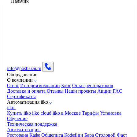
Нальчик
info@posbazar.ru
Оборудование
О компании
О нас
История компании
Блог
Опыт рестораторов
Доставка и оплата
Отзывы
Наши проекты
Акции
FAQ
Сертификаты
Автоматизация iiko
iiko
Купить iiko
iiko cloud
iiko в Москве
Тарифы
Установка
Обучение
Техническая поддержка
Автоматизация
Ресторана
Кафе
Общепита
Кофейни
Бара
Столовой
Фаст