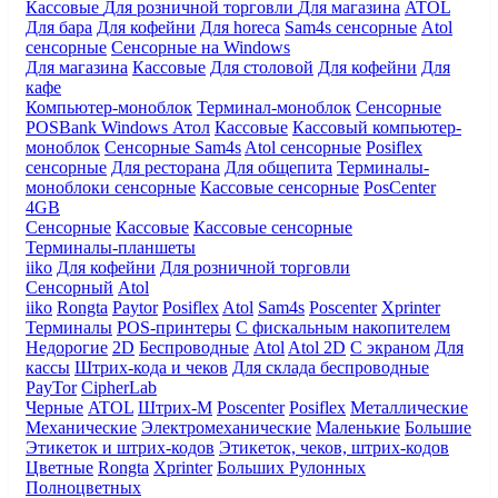
Кассовые
Для розничной торговли
Для магазина
ATOL
Для бара
Для кофейни
Для horeca
Sam4s сенсорные
Atol
сенсорные
Сенсорные на Windows
Для магазина
Кассовые
Для столовой
Для кофейни
Для
кафе
Компьютер-моноблок
Терминал-моноблок
Сенсорные
POSBank
Windows
Атол
Кассовые
Кассовый компьютер-
моноблок
Сенсорные Sam4s
Atol сенсорные
Posiflex
сенсорные
Для ресторана
Для общепита
Терминалы-
моноблоки сенсорные
Кассовые сенсорные
PosCenter
4GB
Сенсорные
Кассовые
Кассовые сенсорные
Терминалы-планшеты
iiko
Для кофейни
Для розничной торговли
Сенсорный
Atol
iiko
Rongta
Paytor
Posiflex
Atol
Sam4s
Poscenter
Xprinter
Терминалы
POS-принтеры
С фискальным накопителем
Недорогие
2D
Беспроводные
Atol
Atol 2D
С экраном
Для
кассы
Штрих-кода и чеков
Для склада беспроводные
PayTor
CipherLab
Черные
ATOL
Штрих-М
Poscenter
Posiflex
Металлические
Механические
Электромеханические
Маленькие
Большие
Этикеток и штрих-кодов
Этикеток, чеков, штрих-кодов
Цветные
Rongta
Xprinter
Больших
Рулонных
Полноцветных