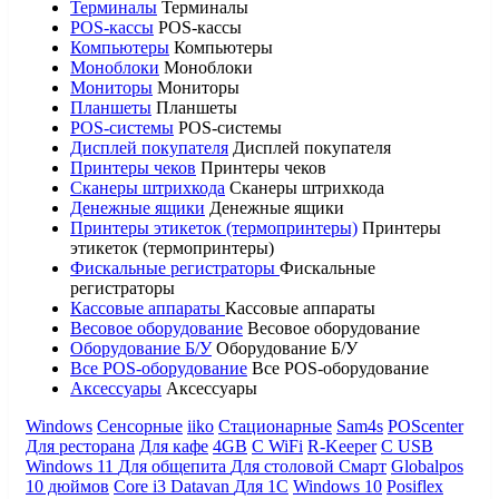
Терминалы
Терминалы
POS-кассы
POS-кассы
Компьютеры
Компьютеры
Моноблоки
Моноблоки
Мониторы
Мониторы
Планшеты
Планшеты
POS-системы
POS-системы
Дисплей покупателя
Дисплей покупателя
Принтеры чеков
Принтеры чеков
Сканеры штрихкода
Сканеры штрихкода
Денежные ящики
Денежные ящики
Принтеры этикеток (термопринтеры)
Принтеры
этикеток (термопринтеры)
Фискальные регистраторы
Фискальные
регистраторы
Кассовые аппараты
Кассовые аппараты
Весовое оборудование
Весовое оборудование
Оборудование Б/У
Оборудование Б/У
Все POS-оборудование
Все POS-оборудование
Аксессуары
Аксессуары
Windows
Сенсорные
iiko
Стационарные
Sam4s
POScenter
Для ресторана
Для кафе
4GB
С WiFi
R-Keeper
С USB
Windows 11
Для общепита
Для столовой
Смарт
Globalpos
10 дюймов
Core i3
Datavan
Для 1С
Windows 10
Posiflex