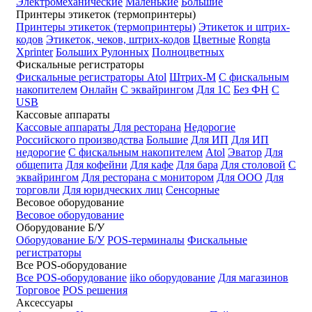
Электромеханические
Маленькие
Большие
Принтеры этикеток (термопринтеры)
Принтеры этикеток (термопринтеры)
Этикеток и штрих-
кодов
Этикеток, чеков, штрих-кодов
Цветные
Rongta
Xprinter
Больших
Рулонных
Полноцветных
Фискальные регистраторы
Фискальные регистраторы
Atol
Штрих-М
С фискальным
накопителем
Онлайн
С эквайрингом
Для 1С
Без ФН
С
USB
Кассовые аппараты
Кассовые аппараты
Для ресторана
Недорогие
Российского производства
Большие
Для ИП
Для ИП
недорогие
С фискальным накопителем
Atol
Эватор
Для
общепита
Для кофейни
Для кафе
Для бара
Для столовой
С
эквайрингом
Для ресторана с монитором
Для ООО
Для
торговли
Для юридческих лиц
Сенсорные
Весовое оборудование
Весовое оборудование
Оборудование Б/У
Оборудование Б/У
POS-терминалы
Фискальные
регистраторы
Все POS-оборудование
Все POS-оборудование
iiko оборудование
Для магазинов
Торговое
POS решения
Аксессуары