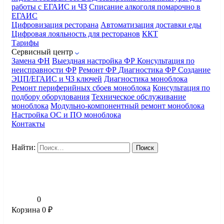
работы с ЕГАИС и ЧЗ
Списание алкоголя помарочно в
ЕГАИС
Цифровизация ресторана
Автоматизация доставки еды
Цифровая лояльность для ресторанов
ККТ
Тарифы
Сервисный центр
Замена ФН
Выездная настройка ФР
Консультация по
неисправности ФР
Ремонт ФР
Диагностика ФР
Создание
ЭЦП/ЕГАИС и ЧЗ ключей
Диагностика моноблока
Ремонт периферийных сбоев моноблока
Консультация по
подбору оборудования
Техническое обслуживание
моноблока
Модульно-компонентный ремонт моноблока
Настройка ОС и ПО моноблока
Контакты
Найти:
0
Корзина
0
₽