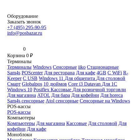
Оборудование
Заказать звонок
+7 (495) 295-90-95
info@posbazar.ru
0
Корзина
0
₽
Терминалы
Терминалы
Windows
Сенсорные
iiko
Стационарные
Sam4s
POScenter
Для ресторана
Для кафе
4GB
С WiFi
R-
Keeper
С USB
Windows 11
Для общепита
Для столовой
Смарт
Globalpos
10 дюймов
Core i3
Datavan
Для 1С
Windows 10
Posiflex
Кассовые
Для розничной торговли
Для магазина
ATOL
Для бара
Для кофейни
Для horeca
Sam4s сенсорные
Atol сенсорные
Сенсорные на Windows
POS-кассы
POS-кассы
Компьютеры
Компьютеры
Для магазина
Кассовые
Для столовой
Для
кофейни
Для кафе
Моноблоки