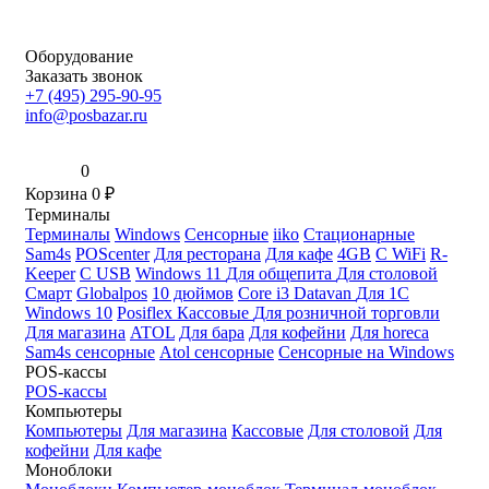
Оборудование
Заказать звонок
+7 (495) 295-90-95
info@posbazar.ru
0
Корзина
0
₽
Терминалы
Терминалы
Windows
Сенсорные
iiko
Стационарные
Sam4s
POScenter
Для ресторана
Для кафе
4GB
С WiFi
R-
Keeper
С USB
Windows 11
Для общепита
Для столовой
Смарт
Globalpos
10 дюймов
Core i3
Datavan
Для 1С
Windows 10
Posiflex
Кассовые
Для розничной торговли
Для магазина
ATOL
Для бара
Для кофейни
Для horeca
Sam4s сенсорные
Atol сенсорные
Сенсорные на Windows
POS-кассы
POS-кассы
Компьютеры
Компьютеры
Для магазина
Кассовые
Для столовой
Для
кофейни
Для кафе
Моноблоки