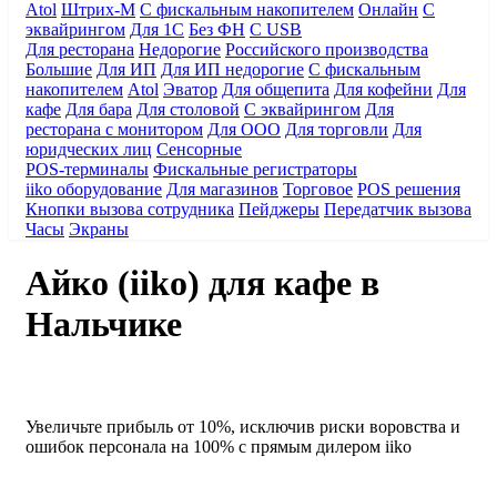
Atol
Штрих-М
С фискальным накопителем
Онлайн
С
эквайрингом
Для 1С
Без ФН
С USB
Для ресторана
Недорогие
Российского производства
Большие
Для ИП
Для ИП недорогие
С фискальным
накопителем
Atol
Эватор
Для общепита
Для кофейни
Для
кафе
Для бара
Для столовой
С эквайрингом
Для
ресторана с монитором
Для ООО
Для торговли
Для
юридческих лиц
Сенсорные
POS-терминалы
Фискальные регистраторы
iiko оборудование
Для магазинов
Торговое
POS решения
Кнопки вызова сотрудника
Пейджеры
Передатчик вызова
Часы
Экраны
Айко (iiko) для кафе в
Нальчике
Увеличьте прибыль от 10%
, исключив риски воровства и
ошибок персонала на 100%
с прямым дилером iiko