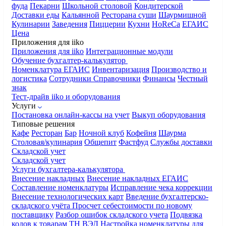
фуда
Пекарни
Школьной столовой
Кондитерской
Доставки еды
Кальянной
Ресторана суши
Шаурмишной
Кулинарии
Заведения
Пиццерии
Кухни
HoReCa
ЕГАИС
Цена
Приложения для iiko
Приложения для iiko
Интеграционные модули
Обучение бухгалтер-калькулятор
Номенклатура
ЕГАИС
Инвентаризация
Производство и
логистика
Сотрудники
Справочники
Финансы
Честный
знак
Тест-драйв iiko и оборудования
Услуги
Постановка онлайн-кассы на учет
Выкуп оборудования
Типовые решения
Кафе
Ресторан
Бар
Ночной клуб
Кофейня
Шаурма
Столовая/кулинария
Общепит
Фастфуд
Службы доставки
Складской учет
Складской учет
Услуги бухгалтера-калькулятора
Внесение накладных
Внесение накладных ЕГАИС
Составление номенклатуры
Исправление чека коррекции
Внесение технологических карт
Введение бухгалтерско-
складского учёта
Просчет себестоимости по новому
поставщику
Разбор ошибок складского учета
Подвязка
кодов к товарам ТН ВЭД
Настройка номенклатуры для