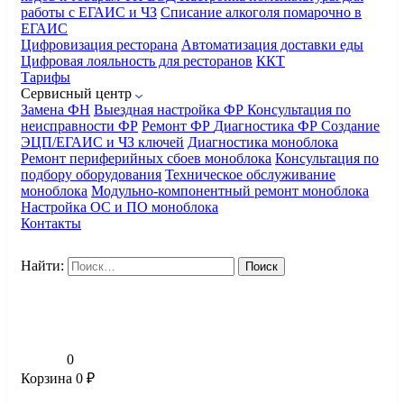
работы с ЕГАИС и ЧЗ
Списание алкоголя помарочно в
ЕГАИС
Цифровизация ресторана
Автоматизация доставки еды
Цифровая лояльность для ресторанов
ККТ
Тарифы
Сервисный центр
Замена ФН
Выездная настройка ФР
Консультация по
неисправности ФР
Ремонт ФР
Диагностика ФР
Создание
ЭЦП/ЕГАИС и ЧЗ ключей
Диагностика моноблока
Ремонт периферийных сбоев моноблока
Консультация по
подбору оборудования
Техническое обслуживание
моноблока
Модульно-компонентный ремонт моноблока
Настройка ОС и ПО моноблока
Контакты
Найти:
0
Корзина
0
₽