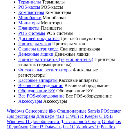
Терминалы
Терминалы
POS-кассы
POS-кассы
Компьютеры
Компьютеры
Моноблоки
Моноблоки
Мониторы
Мониторы
Планшеты
Планшеты
POS-системы
POS-системы
Дисплей покупателя
Дисплей покупателя
Принтеры чеков
Принтеры чеков
Сканеры штрихкода
Сканеры штрихкода
Денежные ящики
Денежные ящики
Принтеры этикеток (термопринтеры)
Принтеры
этикеток (термопринтеры)
Фискальные регистраторы
Фискальные
регистраторы
Кассовые аппараты
Кассовые аппараты
Весовое оборудование
Весовое оборудование
Оборудование Б/У
Оборудование Б/У
Все POS-оборудование
Все POS-оборудование
Аксессуары
Аксессуары
Windows
Сенсорные
iiko
Стационарные
Sam4s
POScenter
Для ресторана
Для кафе
4GB
С WiFi
R-Keeper
С USB
Windows 11
Для общепита
Для столовой
Смарт
Globalpos
10 дюймов
Core i3
Datavan
Для 1С
Windows 10
Posiflex