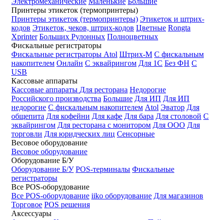
Электромеханические
Маленькие
Большие
Принтеры этикеток (термопринтеры)
Принтеры этикеток (термопринтеры)
Этикеток и штрих-
кодов
Этикеток, чеков, штрих-кодов
Цветные
Rongta
Xprinter
Больших
Рулонных
Полноцветных
Фискальные регистраторы
Фискальные регистраторы
Atol
Штрих-М
С фискальным
накопителем
Онлайн
С эквайрингом
Для 1С
Без ФН
С
USB
Кассовые аппараты
Кассовые аппараты
Для ресторана
Недорогие
Российского производства
Большие
Для ИП
Для ИП
недорогие
С фискальным накопителем
Atol
Эватор
Для
общепита
Для кофейни
Для кафе
Для бара
Для столовой
С
эквайрингом
Для ресторана с монитором
Для ООО
Для
торговли
Для юридческих лиц
Сенсорные
Весовое оборудование
Весовое оборудование
Оборудование Б/У
Оборудование Б/У
POS-терминалы
Фискальные
регистраторы
Все POS-оборудование
Все POS-оборудование
iiko оборудование
Для магазинов
Торговое
POS решения
Аксессуары