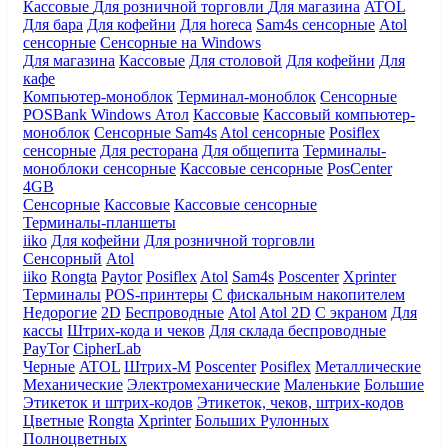
Кассовые
Для розничной торговли
Для магазина
ATOL
Для бара
Для кофейни
Для horeca
Sam4s сенсорные
Atol
сенсорные
Сенсорные на Windows
Для магазина
Кассовые
Для столовой
Для кофейни
Для
кафе
Компьютер-моноблок
Терминал-моноблок
Сенсорные
POSBank
Windows
Атол
Кассовые
Кассовый компьютер-
моноблок
Сенсорные Sam4s
Atol сенсорные
Posiflex
сенсорные
Для ресторана
Для общепита
Терминалы-
моноблоки сенсорные
Кассовые сенсорные
PosCenter
4GB
Сенсорные
Кассовые
Кассовые сенсорные
Терминалы-планшеты
iiko
Для кофейни
Для розничной торговли
Сенсорный
Atol
iiko
Rongta
Paytor
Posiflex
Atol
Sam4s
Poscenter
Xprinter
Терминалы
POS-принтеры
С фискальным накопителем
Недорогие
2D
Беспроводные
Atol
Atol 2D
С экраном
Для
кассы
Штрих-кода и чеков
Для склада беспроводные
PayTor
CipherLab
Черные
ATOL
Штрих-М
Poscenter
Posiflex
Металлические
Механические
Электромеханические
Маленькие
Большие
Этикеток и штрих-кодов
Этикеток, чеков, штрих-кодов
Цветные
Rongta
Xprinter
Больших
Рулонных
Полноцветных