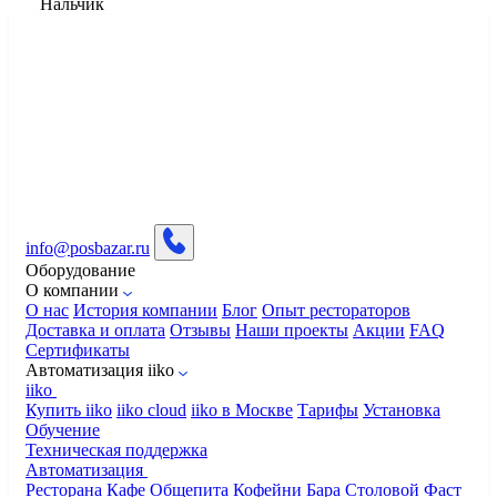
Нальчик
info@posbazar.ru
Оборудование
О компании
О нас
История компании
Блог
Опыт рестораторов
Доставка и оплата
Отзывы
Наши проекты
Акции
FAQ
Сертификаты
Автоматизация iiko
iiko
Купить iiko
iiko cloud
iiko в Москве
Тарифы
Установка
Обучение
Техническая поддержка
Автоматизация
Ресторана
Кафе
Общепита
Кофейни
Бара
Столовой
Фаст