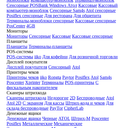
Моноблоки
Компьютер-моноблок
Терминал-моноблок
Сенсорные
POSBank
Windows
Атол
Кассовые
Кассовый
компьютер-моноблок
Сенсорные Sam4s
Atol сенсорные
Posiflex сенсорные
Для ресторана
Для общепита
Терминалы-моноблоки сенсорные
Кассовые сенсорные
PosCenter
4GB
Мониторы
Мониторы
Сенсорные
Кассовые
Кассовые сенсорные
Планшеты
Планшеты
Терминалы-планшеты
POS-системы
POS-системы
iiko
Для кофейни
Для розничной торговли
Дисплей покупателя
Дисплей покупателя
Сенсорный
Atol
Принтеры чеков
Принтеры чеков
iiko
Rongta
Paytor
Posiflex
Atol
Sam4s
Poscenter
Xprinter
Терминалы
POS-принтеры
С
фискальным накопителем
Сканеры штрихкода
Сканеры штрихкода
Недорогие
2D
Беспроводные
Atol
Atol 2D
С экраном
Для кассы
Штрих-кода и чеков
Для
склада беспроводные
PayTor
CipherLab
Денежные ящики
Денежные ящики
Черные
ATOL
Штрих-М
Poscenter
Posiflex
Металлические
Механические