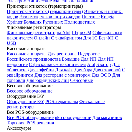
Электромеханические
Маленькие
Большие
Принтеры этикеток (термопринтеры)
Принтеры этикеток (термопринтеры)
Этикеток и штрих-
кодов
Этикеток, чеков, штрих-кодов
Цветные
Rongta
Xprinter
Больших
Рулонных
Полноцветных
Фискальные регистраторы
Фискальные регистраторы
Atol
Штрих-М
С фискальным
накопителем
Онлайн
С эквайрингом
Для 1С
Без ФН
С
USB
Кассовые аппараты
Кассовые аппараты
Для ресторана
Недорогие
Российского производства
Большие
Для ИП
Для ИП
недорогие
С фискальным накопителем
Atol
Эватор
Для
общепита
Для кофейни
Для кафе
Для бара
Для столовой
С
эквайрингом
Для ресторана с монитором
Для ООО
Для
торговли
Для юридческих лиц
Сенсорные
Весовое оборудование
Весовое оборудование
Оборудование Б/У
Оборудование Б/У
POS-терминалы
Фискальные
регистраторы
Все POS-оборудование
Все POS-оборудование
iiko оборудование
Для магазинов
Торговое
POS решения
Аксессуары