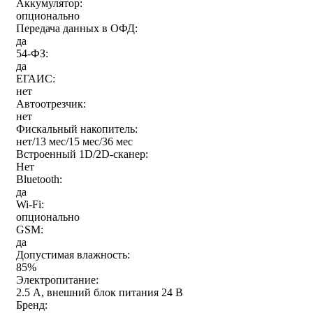
Аккумулятор:
опционально
Передача данных в ОФД:
да
54-ФЗ:
да
ЕГАИС:
нет
Автоотрезчик:
нет
Фискальный накопитель:
нет/13 мес/15 мес/36 мес
Встроенный 1D/2D-сканер:
Нет
Bluetooth:
да
Wi-Fi:
опционально
GSM:
да
Допустимая влажность:
85%
Электропитание:
2.5 А, внешний блок питания 24 В
Бренд: