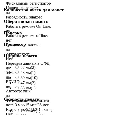
Фискальный регистратор
Наличный расчет:
Количество ячеек для монет
да
Разрядность, знаков:
Оперативная память
10
Работа в режиме On-Line:
да
Поверка
Работа в режиме offline:
нет
Процессор
Выплаты из кассы:
да
Аккумулятор:
Ширина печати
Нет
Передача данных в ОФД:
57 мм
(2)
да
54-ФЗ:
58 мм
(1)
да
80 мм
(10)
ЕГАИС:
47 мм
(2)
нет
83 мм
(1)
Автоотрезчик:
да
Скорость печати
Фискальный накопитель:
нет/13 мес/15 мес/36 мес
Встроенный 1D/2D-сканер:
100 мм/с
(1)
Нет