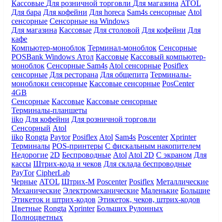
Кассовые
Для розничной торговли
Для магазина
ATOL
Для бара
Для кофейни
Для horeca
Sam4s сенсорные
Atol
сенсорные
Сенсорные на Windows
Для магазина
Кассовые
Для столовой
Для кофейни
Для
кафе
Компьютер-моноблок
Терминал-моноблок
Сенсорные
POSBank
Windows
Атол
Кассовые
Кассовый компьютер-
моноблок
Сенсорные Sam4s
Atol сенсорные
Posiflex
сенсорные
Для ресторана
Для общепита
Терминалы-
моноблоки сенсорные
Кассовые сенсорные
PosCenter
4GB
Сенсорные
Кассовые
Кассовые сенсорные
Терминалы-планшеты
iiko
Для кофейни
Для розничной торговли
Сенсорный
Atol
iiko
Rongta
Paytor
Posiflex
Atol
Sam4s
Poscenter
Xprinter
Терминалы
POS-принтеры
С фискальным накопителем
Недорогие
2D
Беспроводные
Atol
Atol 2D
С экраном
Для
кассы
Штрих-кода и чеков
Для склада беспроводные
PayTor
CipherLab
Черные
ATOL
Штрих-М
Poscenter
Posiflex
Металлические
Механические
Электромеханические
Маленькие
Большие
Этикеток и штрих-кодов
Этикеток, чеков, штрих-кодов
Цветные
Rongta
Xprinter
Больших
Рулонных
Полноцветных