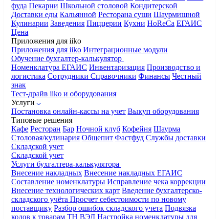
фуда
Пекарни
Школьной столовой
Кондитерской
Доставки еды
Кальянной
Ресторана суши
Шаурмишной
Кулинарии
Заведения
Пиццерии
Кухни
HoReCa
ЕГАИС
Цена
Приложения для iiko
Приложения для iiko
Интеграционные модули
Обучение бухгалтер-калькулятор
Номенклатура
ЕГАИС
Инвентаризация
Производство и
логистика
Сотрудники
Справочники
Финансы
Честный
знак
Тест-драйв iiko и оборудования
Услуги
Постановка онлайн-кассы на учет
Выкуп оборудования
Типовые решения
Кафе
Ресторан
Бар
Ночной клуб
Кофейня
Шаурма
Столовая/кулинария
Общепит
Фастфуд
Службы доставки
Складской учет
Складской учет
Услуги бухгалтера-калькулятора
Внесение накладных
Внесение накладных ЕГАИС
Составление номенклатуры
Исправление чека коррекции
Внесение технологических карт
Введение бухгалтерско-
складского учёта
Просчет себестоимости по новому
поставщику
Разбор ошибок складского учета
Подвязка
кодов к товарам ТН ВЭД
Настройка номенклатуры для