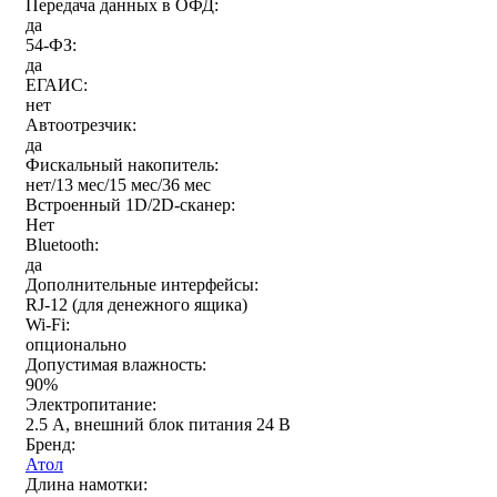
Передача данных в ОФД:
да
54-ФЗ:
да
ЕГАИС:
нет
Автоотрезчик:
да
Фискальный накопитель:
нет/13 мес/15 мес/36 мес
Встроенный 1D/2D-сканер:
Нет
Bluetooth:
да
Дополнительные интерфейсы:
RJ-12 (для денежного ящика)
Wi-Fi:
опционально
Допустимая влажность:
90%
Электропитание:
2.5 А, внешний блок питания 24 В
Бренд:
Атол
Длина намотки: