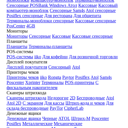
Моноблоки
Компьютер-моноблок
Терминал-моноблок
Сенсорные
POSBank
Windows
Атол
Кассовые
Кассовый
компьютер-моноблок
Сенсорные Sam4s
Atol сенсорные
Posiflex сенсорные
Для ресторана
Для общепита
Терминалы-моноблоки сенсорные
Кассовые сенсорные
PosCenter
4GB
Мониторы
Мониторы
Сенсорные
Кассовые
Кассовые сенсорные
Планшеты
Планшеты
Терминалы-планшеты
POS-системы
POS-системы
iiko
Для кофейни
Для розничной торговли
Дисплей покупателя
Дисплей покупателя
Сенсорный
Atol
Принтеры чеков
Принтеры чеков
iiko
Rongta
Paytor
Posiflex
Atol
Sam4s
Poscenter
Xprinter
Терминалы
POS-принтеры
С
фискальным накопителем
Сканеры штрихкода
Сканеры штрихкода
Недорогие
2D
Беспроводные
Atol
Atol 2D
С экраном
Для кассы
Штрих-кода и чеков
Для
склада беспроводные
PayTor
CipherLab
Денежные ящики
Денежные ящики
Черные
ATOL
Штрих-М
Poscenter
Posiflex
Металлические
Механические