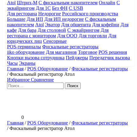
Atol
Штрих-М
С фискальным накопителем
Онлайн
С
эквайрингом
Для 1С
Без ФН
С USB
Для ресторана
Недорогие
Российского производства
Большие
Для ИП
Для ИП недорогие
С фискальным
накопителем
Atol
Эватор
Для общепита
Для кофейни
Для
кафе
Для бара
Для столовой
С эквайрингом
Для
ресторана с монитором
Для ООО
Для торговли
Для
юридческих лиц
Сенсорные
POS-терминалы
Фискальные регистраторы
iiko оборудование
Для магазинов
Торговое
POS решения
Кнопки вызова сотрудника
Пейджеры
Передатчик вызова
Часы
Экраны
Главная
/
POS Оборудование
/
Фискальные регистраторы
/
Фискальный регистратор Атол
Избранное
Сравнение
Найти:
0
Главная
/
POS Оборудование
/
Фискальные регистраторы
/
Фискальный регистратор Атол