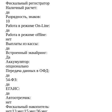
Фискальный регистратор
Наличный расчет:
да
Разрядность, знаков:
10
Работа в режиме On-Line:
да
Работа в режиме offline:
нет
Выплаты из кассы:
да
Встроенный эквайринг:
Да
Аккумулятор:
опционально
Передача данных в ОФД:
да
54-ФЗ:
да
ЕГАИС:
да
Автоотрезчик:
нет
Фискальный накопитель:
нет/13 мес/15 мес/36 мес