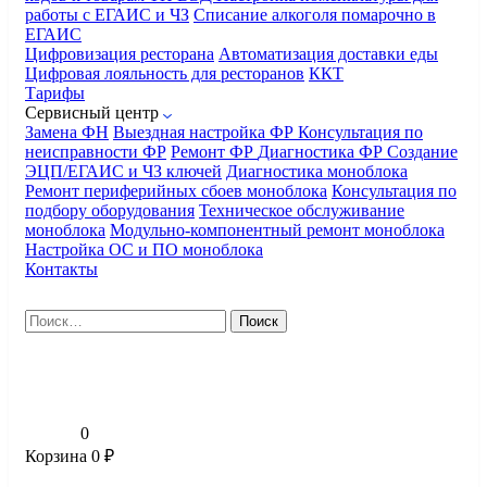
работы с ЕГАИС и ЧЗ
Списание алкоголя помарочно в
ЕГАИС
Цифровизация ресторана
Автоматизация доставки еды
Цифровая лояльность для ресторанов
ККТ
Тарифы
Сервисный центр
Замена ФН
Выездная настройка ФР
Консультация по
неисправности ФР
Ремонт ФР
Диагностика ФР
Создание
ЭЦП/ЕГАИС и ЧЗ ключей
Диагностика моноблока
Ремонт периферийных сбоев моноблока
Консультация по
подбору оборудования
Техническое обслуживание
моноблока
Модульно-компонентный ремонт моноблока
Настройка ОС и ПО моноблока
Контакты
Найти:
0
Корзина
0
₽