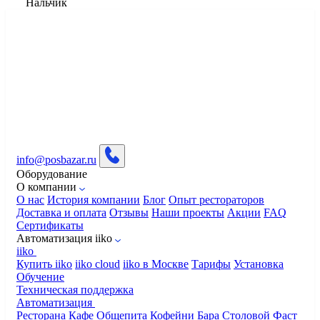
Нальчик
info@posbazar.ru
Оборудование
О компании
О нас
История компании
Блог
Опыт рестораторов
Доставка и оплата
Отзывы
Наши проекты
Акции
FAQ
Сертификаты
Автоматизация iiko
iiko
Купить iiko
iiko cloud
iiko в Москве
Тарифы
Установка
Обучение
Техническая поддержка
Автоматизация
Ресторана
Кафе
Общепита
Кофейни
Бара
Столовой
Фаст