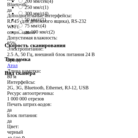
200 мм/сек
(4)
Bluetooth:
250 мм/c
(1)
да
300 мм/с
(4)
Дополнительные интерфейсы:
50 мм/с
(1)
RJ-45 (для денежного ящика), RS-232
75 мм/с
(4)
Wi-Fi:
до 100 мм/с
(2)
опционально
Допустимая влажность:
85%
Скорость сканирования
Электропитание:
2.5 А, 50 Гц, внешний блок питания 24 В
Тип замка
Бренд:
Атол
Длина намотки:
Вид сканера
80 м
Интерфейсы:
2G, 3G, Bluetooth, Ethernet, RJ-12, USB
Ресурс автоотрезчика:
1 000 000 отрезов
Печать штрих-кодов:
да
Блок питания:
да
Цвет:
черный