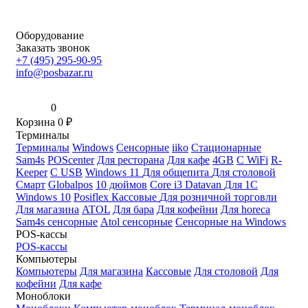
Оборудование
Заказать звонок
+7 (495) 295-90-95
info@posbazar.ru
0
Корзина
0
₽
Терминалы
Терминалы
Windows
Сенсорные
iiko
Стационарные
Sam4s
POScenter
Для ресторана
Для кафе
4GB
С WiFi
R-
Keeper
С USB
Windows 11
Для общепита
Для столовой
Смарт
Globalpos
10 дюймов
Core i3
Datavan
Для 1С
Windows 10
Posiflex
Кассовые
Для розничной торговли
Для магазина
ATOL
Для бара
Для кофейни
Для horeca
Sam4s сенсорные
Atol сенсорные
Сенсорные на Windows
POS-кассы
POS-кассы
Компьютеры
Компьютеры
Для магазина
Кассовые
Для столовой
Для
кофейни
Для кафе
Моноблоки