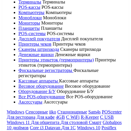
Терминалы
Терминалы
POS-кассы
POS-кассы
Компьютеры
Компьютеры
Моноблоки
Моноблоки
Мониторы
Мониторы
Планшеты
Планшеты
POS-системы
POS-системы
Дисплей покупателя
Дисплей покупателя
Принтеры чеков
Принтеры чеков
Сканеры штрихкода
Сканеры штрихкода
Денежные ящики
Денежные ящики
Принтеры этикеток (термопринтеры)
Принтеры
этикеток (термопринтеры)
Фискальные регистраторы
Фискальные
регистраторы
Кассовые аппараты
Кассовые аппараты
Весовое оборудование
Весовое оборудование
Оборудование Б/У
Оборудование Б/У
Все POS-оборудование
Все POS-оборудование
Аксессуары
Аксессуары
Windows
Сенсорные
iiko
Стационарные
Sam4s
POScenter
Для ресторана
Для кафе
4GB
С WiFi
R-Keeper
С USB
Windows 11
Для общепита
Для столовой
Смарт
Globalpos
10 дюймов
Core i3
Datavan
Для 1С
Windows 10
Posiflex