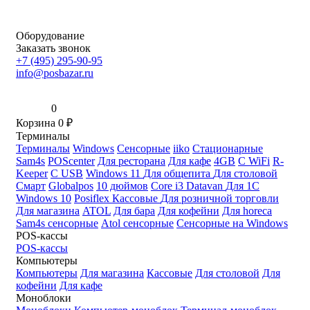
Оборудование
Заказать звонок
+7 (495) 295-90-95
info@posbazar.ru
0
Корзина
0
₽
Терминалы
Терминалы
Windows
Сенсорные
iiko
Стационарные
Sam4s
POScenter
Для ресторана
Для кафе
4GB
С WiFi
R-
Keeper
С USB
Windows 11
Для общепита
Для столовой
Смарт
Globalpos
10 дюймов
Core i3
Datavan
Для 1С
Windows 10
Posiflex
Кассовые
Для розничной торговли
Для магазина
ATOL
Для бара
Для кофейни
Для horeca
Sam4s сенсорные
Atol сенсорные
Сенсорные на Windows
POS-кассы
POS-кассы
Компьютеры
Компьютеры
Для магазина
Кассовые
Для столовой
Для
кофейни
Для кафе
Моноблоки