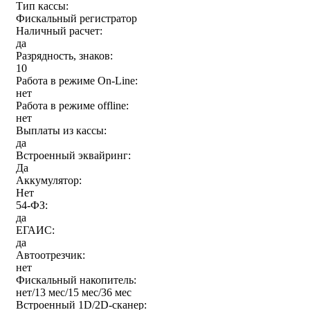
Тип кассы:
Фискальный регистратор
Наличный расчет:
да
Разрядность, знаков:
10
Работа в режиме On-Line:
нет
Работа в режиме offline:
нет
Выплаты из кассы:
да
Встроенный эквайринг:
Да
Аккумулятор:
Нет
54-ФЗ:
да
ЕГАИС:
да
Автоотрезчик:
нет
Фискальный накопитель:
нет/13 мес/15 мес/36 мес
Встроенный 1D/2D-сканер: