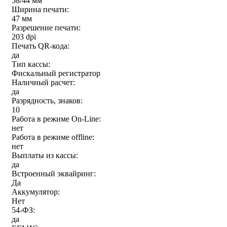
58/44 мм
Ширина печати:
47 мм
Разрешение печати:
203 dpi
Печать QR-кода:
да
Тип кассы:
Фискальный регистратор
Наличный расчет:
да
Разрядность, знаков:
10
Работа в режиме On-Line:
нет
Работа в режиме offline:
нет
Выплаты из кассы:
да
Встроенный эквайринг:
Да
Аккумулятор:
Нет
54-ФЗ:
да