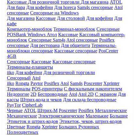
Кассовые
Для розничной торговли
Для магазина
ATOL
Для бара
Для кофейни
Для horeca
Sam4s сенсорные
Atol
сенсорные
Сенсорные на Windows
Для магазина
Кассовые
Для столовой
Для кофейни
Для
кафе
Компьютер-моноблок
Терминал-моноблок
Сенсорные
POSBank
Windows
Атол
Кассовые
Кассовый компьютер-
моноблок
Сенсорные Sam4s
Atol сенсорные
Posiflex
сенсорные
Для ресторана
Для общепита
Терминалы-
моноблоки сенсорные
Кассовые сенсорные
PosCenter
4GB
Сенсорные
Кассовые
Кассовые сенсорные
Терминалы-планшеты
iiko
Для кофейни
Для розничной торговли
Сенсорный
Atol
iiko
Rongta
Paytor
Posiflex
Atol
Sam4s
Poscenter
Xprinter
Терминалы
POS-принтеры
С фискальным накопителем
Недорогие
2D
Беспроводные
Atol
Atol 2D
С экраном
Для
кассы
Штрих-кода и чеков
Для склада беспроводные
PayTor
CipherLab
Черные
ATOL
Штрих-М
Poscenter
Posiflex
Металлические
Механические
Электромеханические
Маленькие
Большие
Этикеток и штрих-кодов
Этикеток, чеков, штрих-кодов
Цветные
Rongta
Xprinter
Больших
Рулонных
Полноцветных