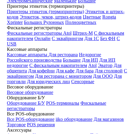
Электромеханические
Маленькие
Большие
Принтеры этикеток (термопринтеры)
Принтеры этикеток (термопринтеры)
Этикеток и штрих-
кодов
Этикеток, чеков, штрих-кодов
Цветные
Rongta
Xprinter
Больших
Рулонных
Полноцветных
Фискальные регистраторы
Фискальные регистраторы
Atol
Штрих-М
С фискальным
накопителем
Онлайн
С эквайрингом
Для 1С
Без ФН
С
USB
Кассовые аппараты
Кассовые аппараты
Для ресторана
Недорогие
Российского производства
Большие
Для ИП
Для ИП
недорогие
С фискальным накопителем
Atol
Эватор
Для
общепита
Для кофейни
Для кафе
Для бара
Для столовой
С
эквайрингом
Для ресторана с монитором
Для ООО
Для
торговли
Для юридческих лиц
Сенсорные
Весовое оборудование
Весовое оборудование
Оборудование Б/У
Оборудование Б/У
POS-терминалы
Фискальные
регистраторы
Все POS-оборудование
Все POS-оборудование
iiko оборудование
Для магазинов
Торговое
POS решения
Аксессуары