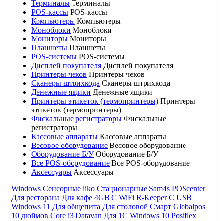
Терминалы
Терминалы
POS-кассы
POS-кассы
Компьютеры
Компьютеры
Моноблоки
Моноблоки
Мониторы
Мониторы
Планшеты
Планшеты
POS-системы
POS-системы
Дисплей покупателя
Дисплей покупателя
Принтеры чеков
Принтеры чеков
Сканеры штрихкода
Сканеры штрихкода
Денежные ящики
Денежные ящики
Принтеры этикеток (термопринтеры)
Принтеры
этикеток (термопринтеры)
Фискальные регистраторы
Фискальные
регистраторы
Кассовые аппараты
Кассовые аппараты
Весовое оборудование
Весовое оборудование
Оборудование Б/У
Оборудование Б/У
Все POS-оборудование
Все POS-оборудование
Аксессуары
Аксессуары
Windows
Сенсорные
iiko
Стационарные
Sam4s
POScenter
Для ресторана
Для кафе
4GB
С WiFi
R-Keeper
С USB
Windows 11
Для общепита
Для столовой
Смарт
Globalpos
10 дюймов
Core i3
Datavan
Для 1С
Windows 10
Posiflex