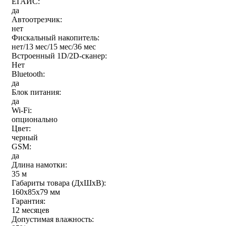
ЕГАИС:
да
Автоотрезчик:
нет
Фискальный накопитель:
нет/13 мес/15 мес/36 мес
Встроенный 1D/2D-сканер:
Нет
Bluetooth:
да
Блок питания:
да
Wi-Fi:
опционально
Цвет:
черный
GSM:
да
Длина намотки:
35 м
Габариты товара (ДxШxВ):
160х85х79 мм
Гарантия:
12 месяцев
Допустимая влажность: