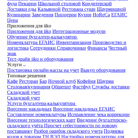
фуда
Пекарни
Школьной столовой
Кондитерской
Доставки еды
Кальянной
Ресторана суши
Шаурмишной
Кулинарии
Заведения
Пиццерии
Кухни
HoReCa
ЕГАИС
Цена
Приложения для iiko
Приложения для iiko
Интеграционные модули
Обучение бухгалтер-калькулятор
Номенклатура
ЕГАИС
Инвентаризация
Производство и
логистика
Сотрудники
Справочники
Финансы
Честный
знак
Тест-драйв iiko и оборудования
Услуги
Постановка онлайн-кассы на учет
Выкуп оборудования
Типовые решения
Кафе
Ресторан
Бар
Ночной клуб
Кофейня
Шаурма
Столовая/кулинария
Общепит
Фастфуд
Службы доставки
Складской учет
Складской учет
Услуги бухгалтера-калькулятора
Внесение накладных
Внесение накладных ЕГАИС
Составление номенклатуры
Исправление чека коррекции
Внесение технологических карт
Введение бухгалтерско-
складского учёта
Просчет себестоимости по новому
поставщику
Разбор ошибок складского учета
Подвязка
кодов к товарам ТН ВЭД
Настройка номенклатуры для