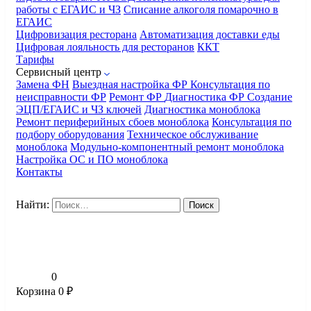
работы с ЕГАИС и ЧЗ
Списание алкоголя помарочно в
ЕГАИС
Цифровизация ресторана
Автоматизация доставки еды
Цифровая лояльность для ресторанов
ККТ
Тарифы
Сервисный центр
Замена ФН
Выездная настройка ФР
Консультация по
неисправности ФР
Ремонт ФР
Диагностика ФР
Создание
ЭЦП/ЕГАИС и ЧЗ ключей
Диагностика моноблока
Ремонт периферийных сбоев моноблока
Консультация по
подбору оборудования
Техническое обслуживание
моноблока
Модульно-компонентный ремонт моноблока
Настройка ОС и ПО моноблока
Контакты
Найти:
0
Корзина
0
₽