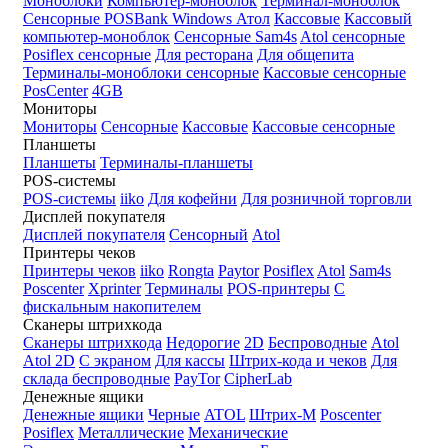
Моноблоки
Компьютер-моноблок
Терминал-моноблок
Сенсорные
POSBank
Windows
Атол
Кассовые
Кассовый
компьютер-моноблок
Сенсорные Sam4s
Atol сенсорные
Posiflex сенсорные
Для ресторана
Для общепита
Терминалы-моноблоки сенсорные
Кассовые сенсорные
PosCenter
4GB
Мониторы
Мониторы
Сенсорные
Кассовые
Кассовые сенсорные
Планшеты
Планшеты
Терминалы-планшеты
POS-системы
POS-системы
iiko
Для кофейни
Для розничной торговли
Дисплей покупателя
Дисплей покупателя
Сенсорный
Atol
Принтеры чеков
Принтеры чеков
iiko
Rongta
Paytor
Posiflex
Atol
Sam4s
Poscenter
Xprinter
Терминалы
POS-принтеры
С
фискальным накопителем
Сканеры штрихкода
Сканеры штрихкода
Недорогие
2D
Беспроводные
Atol
Atol 2D
С экраном
Для кассы
Штрих-кода и чеков
Для
склада беспроводные
PayTor
CipherLab
Денежные ящики
Денежные ящики
Черные
ATOL
Штрих-М
Poscenter
Posiflex
Металлические
Механические