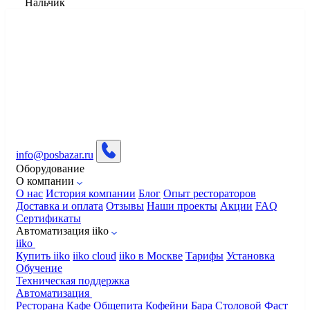
Нальчик
info@posbazar.ru
Оборудование
О компании
О нас
История компании
Блог
Опыт рестораторов
Доставка и оплата
Отзывы
Наши проекты
Акции
FAQ
Сертификаты
Автоматизация iiko
iiko
Купить iiko
iiko cloud
iiko в Москве
Тарифы
Установка
Обучение
Техническая поддержка
Автоматизация
Ресторана
Кафе
Общепита
Кофейни
Бара
Столовой
Фаст