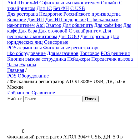
Atol
Штрих-М
С фискальным накопителем
Онлайн
С
эквайрингом
Для 1С
Без ФН
С USB
Для ресторана
Недорогие
Российского производства
Большие
Для ИП
Для ИП недорогие
С фискальным
накопителем
Atol
Эватор
Для общепита
Для кофейни
Для
кафе
Для бара
Для столовой
С эквайрингом
Для
ресторана с монитором
Для ООО
Для торговли
Для
юридческих лиц
Сенсорные
POS-терминалы
Фискальные регистраторы
iiko оборудование
Для магазинов
Торговое
POS решения
Кнопки вызова сотрудника
Пейджеры
Передатчик вызова
Часы
Экраны
Главная
/
POS Оборудование
/
Фискальный регистратор АТОЛ 30Ф+ USB, ДЯ, 5.0 в
Москве
Избранное
Сравнение
Найти:
0
Фискальный регистратор АТОЛ 30Ф+ USB, ДЯ, 5.0 в