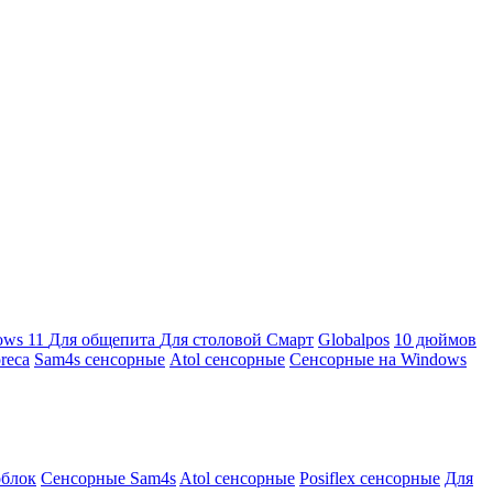
ows 11
Для общепита
Для столовой
Смарт
Globalpos
10 дюймов
reca
Sam4s сенсорные
Atol сенсорные
Сенсорные на Windows
облок
Сенсорные Sam4s
Atol сенсорные
Posiflex сенсорные
Для