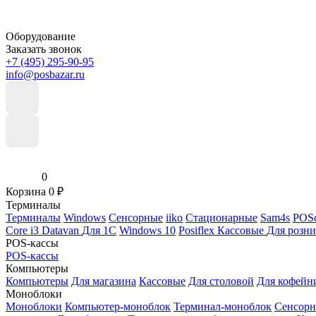
Оборудование
Заказать звонок
+7 (495) 295-90-95
info@posbazar.ru
0
Корзина
0
₽
Терминалы
Терминалы
Windows
Сенсорные
iiko
Стационарные
Sam4s
POSc
Core i3
Datavan
Для 1С
Windows 10
Posiflex
Кассовые
Для розн
POS-кассы
POS-кассы
Компьютеры
Компьютеры
Для магазина
Кассовые
Для столовой
Для кофейн
Моноблоки
Моноблоки
Компьютер-моноблок
Терминал-моноблок
Сенсор