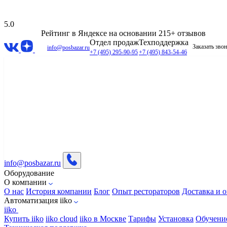
5.0
Рейтинг в Яндексе
на основании 215+ отзывов
Отдел продаж
Техподдержка
Заказать зво
info@posbazar.ru
+7 (495) 295-90-95
+7 (495) 843-54-46
info@posbazar.ru
Оборудование
О компании
О нас
История компании
Блог
Опыт рестораторов
Доставка и о
Автоматизация iiko
iiko
Купить iiko
iiko cloud
iiko в Москве
Тарифы
Установка
Обучени