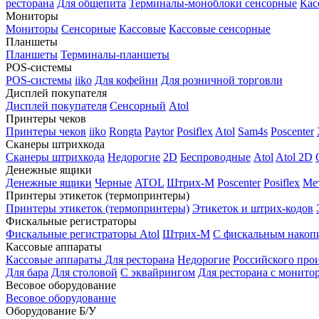
ресторана
Для общепита
Терминалы-моноблоки сенсорные
Кас
Мониторы
Мониторы
Сенсорные
Кассовые
Кассовые сенсорные
Планшеты
Планшеты
Терминалы-планшеты
POS-системы
POS-системы
iiko
Для кофейни
Для розничной торговли
Дисплей покупателя
Дисплей покупателя
Сенсорный
Atol
Принтеры чеков
Принтеры чеков
iiko
Rongta
Paytor
Posiflex
Atol
Sam4s
Poscenter
Сканеры штрихкода
Сканеры штрихкода
Недорогие
2D
Беспроводные
Atol
Atol 2D
Денежные ящики
Денежные ящики
Черные
ATOL
Штрих-М
Poscenter
Posiflex
Ме
Принтеры этикеток (термопринтеры)
Принтеры этикеток (термопринтеры)
Этикеток и штрих-кодов
Фискальные регистраторы
Фискальные регистраторы
Atol
Штрих-М
С фискальным накоп
Кассовые аппараты
Кассовые аппараты
Для ресторана
Недорогие
Российского про
Для бара
Для столовой
С эквайрингом
Для ресторана с монито
Весовое оборудование
Весовое оборудование
Оборудование Б/У