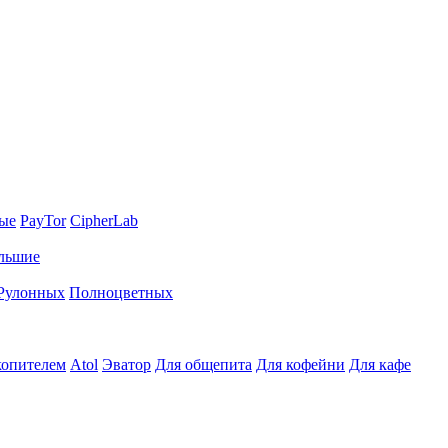
ные
PayTor
CipherLab
льшие
Рулонных
Полноцветных
копителем
Atol
Эватор
Для общепита
Для кофейни
Для кафе