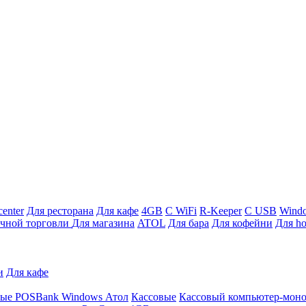
enter
Для ресторана
Для кафе
4GB
С WiFi
R-Keeper
С USB
Wind
ичной торговли
Для магазина
ATOL
Для бара
Для кофейни
Для ho
и
Для кафе
ные
POSBank
Windows
Атол
Кассовые
Кассовый компьютер-мон