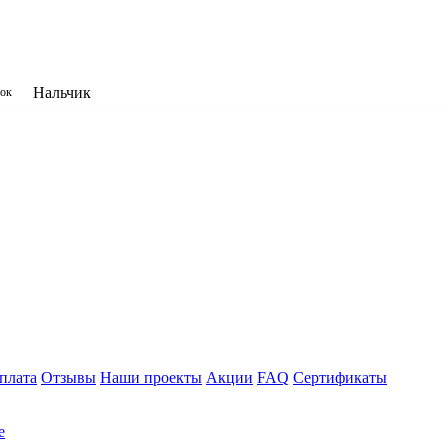
Нальчик
нок
плата
Отзывы
Наши проекты
Акции
FAQ
Сертификаты
е