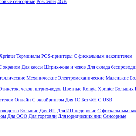
совые сенсорные
PosCenter
4GB
Xprinter
Терминалы
POS-принтеры
С фискальным накопителем
С экраном
Для кассы
Штрих-кода и чеков
Для склада беспровод
таллические
Механические
Электромеханические
Маленькие
Бо
Этикеток, чеков, штрих-кодов
Цветные
Rongta
Xprinter
Больших
ителем
Онлайн
С эквайрингом
Для 1С
Без ФН
С USB
изводства
Большие
Для ИП
Для ИП недорогие
С фискальным на
ром
Для ООО
Для торговли
Для юридческих лиц
Сенсорные