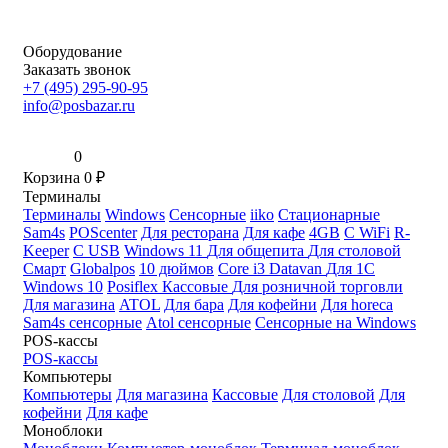
Оборудование
Заказать звонок
+7 (495) 295-90-95
info@posbazar.ru
0
Корзина
0
₽
Терминалы
Терминалы
Windows
Сенсорные
iiko
Стационарные
Sam4s
POScenter
Для ресторана
Для кафе
4GB
С WiFi
R-
Keeper
С USB
Windows 11
Для общепита
Для столовой
Смарт
Globalpos
10 дюймов
Core i3
Datavan
Для 1С
Windows 10
Posiflex
Кассовые
Для розничной торговли
Для магазина
ATOL
Для бара
Для кофейни
Для horeca
Sam4s сенсорные
Atol сенсорные
Сенсорные на Windows
POS-кассы
POS-кассы
Компьютеры
Компьютеры
Для магазина
Кассовые
Для столовой
Для
кофейни
Для кафе
Моноблоки