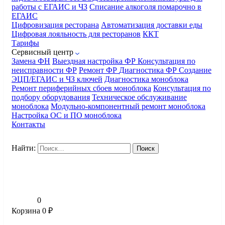
работы с ЕГАИС и ЧЗ
Списание алкоголя помарочно в
ЕГАИС
Цифровизация ресторана
Автоматизация доставки еды
Цифровая лояльность для ресторанов
ККТ
Тарифы
Сервисный центр
Замена ФН
Выездная настройка ФР
Консультация по
неисправности ФР
Ремонт ФР
Диагностика ФР
Создание
ЭЦП/ЕГАИС и ЧЗ ключей
Диагностика моноблока
Ремонт периферийных сбоев моноблока
Консультация по
подбору оборудования
Техническое обслуживание
моноблока
Модульно-компонентный ремонт моноблока
Настройка ОС и ПО моноблока
Контакты
Найти:
0
Корзина
0
₽