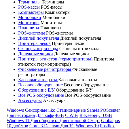
Терминалы
Терминалы
POS-кассы
POS-кассы
Компьютеры
Компьютеры
Моноблоки
Моноблоки
Мониторы
Мониторы
Планшеты
Планшеты
POS-системы
POS-системы
Дисплей покупателя
Дисплей покупателя
Принтеры чеков
Принтеры чеков
Сканеры штрихкода
Сканеры штрихкода
Денежные ящики
Денежные ящики
Принтеры этикеток (термопринтеры)
Принтеры
этикеток (термопринтеры)
Фискальные регистраторы
Фискальные
регистраторы
Кассовые аппараты
Кассовые аппараты
Весовое оборудование
Весовое оборудование
Оборудование Б/У
Оборудование Б/У
Все POS-оборудование
Все POS-оборудование
Аксессуары
Аксессуары
Windows
Сенсорные
iiko
Стационарные
Sam4s
POScenter
Для ресторана
Для кафе
4GB
С WiFi
R-Keeper
С USB
Windows 11
Для общепита
Для столовой
Смарт
Globalpos
10 дюймов
Core i3
Datavan
Для 1С
Windows 10
Posiflex