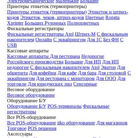
Электромеханические
Маленькие
Большие
Принтеры этикеток (термопринтеры)
Принтеры этикеток (термопринтеры)
Этикеток и штрих-
кодов
Этикеток, чеков, штрих-кодов
Цветные
Rongta
Xprinter
Больших
Рулонных
Полноцветных
Фискальные регистраторы
Фискальные регистраторы
Atol
Штрих-М
С фискальным
накопителем
Онлайн
С эквайрингом
Для 1С
Без ФН
С
USB
Кассовые аппараты
Кассовые аппараты
Для ресторана
Недорогие
Российского производства
Большие
Для ИП
Для ИП
недорогие
С фискальным накопителем
Atol
Эватор
Для
общепита
Для кофейни
Для кафе
Для бара
Для столовой
С
эквайрингом
Для ресторана с монитором
Для ООО
Для
торговли
Для юридческих лиц
Сенсорные
Весовое оборудование
Весовое оборудование
Оборудование Б/У
Оборудование Б/У
POS-терминалы
Фискальные
регистраторы
Все POS-оборудование
Все POS-оборудование
iiko оборудование
Для магазинов
Торговое
POS решения
Аксессуары