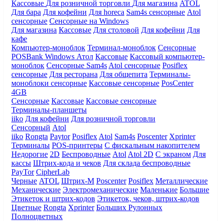
Кассовые
Для розничной торговли
Для магазина
ATOL
Для бара
Для кофейни
Для horeca
Sam4s сенсорные
Atol
сенсорные
Сенсорные на Windows
Для магазина
Кассовые
Для столовой
Для кофейни
Для
кафе
Компьютер-моноблок
Терминал-моноблок
Сенсорные
POSBank
Windows
Атол
Кассовые
Кассовый компьютер-
моноблок
Сенсорные Sam4s
Atol сенсорные
Posiflex
сенсорные
Для ресторана
Для общепита
Терминалы-
моноблоки сенсорные
Кассовые сенсорные
PosCenter
4GB
Сенсорные
Кассовые
Кассовые сенсорные
Терминалы-планшеты
iiko
Для кофейни
Для розничной торговли
Сенсорный
Atol
iiko
Rongta
Paytor
Posiflex
Atol
Sam4s
Poscenter
Xprinter
Терминалы
POS-принтеры
С фискальным накопителем
Недорогие
2D
Беспроводные
Atol
Atol 2D
С экраном
Для
кассы
Штрих-кода и чеков
Для склада беспроводные
PayTor
CipherLab
Черные
ATOL
Штрих-М
Poscenter
Posiflex
Металлические
Механические
Электромеханические
Маленькие
Большие
Этикеток и штрих-кодов
Этикеток, чеков, штрих-кодов
Цветные
Rongta
Xprinter
Больших
Рулонных
Полноцветных