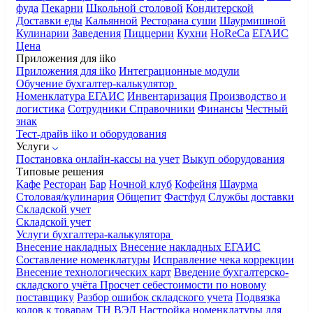
фуда
Пекарни
Школьной столовой
Кондитерской
Доставки еды
Кальянной
Ресторана суши
Шаурмишной
Кулинарии
Заведения
Пиццерии
Кухни
HoReCa
ЕГАИС
Цена
Приложения для iiko
Приложения для iiko
Интеграционные модули
Обучение бухгалтер-калькулятор
Номенклатура
ЕГАИС
Инвентаризация
Производство и
логистика
Сотрудники
Справочники
Финансы
Честный
знак
Тест-драйв iiko и оборудования
Услуги
Постановка онлайн-кассы на учет
Выкуп оборудования
Типовые решения
Кафе
Ресторан
Бар
Ночной клуб
Кофейня
Шаурма
Столовая/кулинария
Общепит
Фастфуд
Службы доставки
Складской учет
Складской учет
Услуги бухгалтера-калькулятора
Внесение накладных
Внесение накладных ЕГАИС
Составление номенклатуры
Исправление чека коррекции
Внесение технологических карт
Введение бухгалтерско-
складского учёта
Просчет себестоимости по новому
поставщику
Разбор ошибок складского учета
Подвязка
кодов к товарам ТН ВЭД
Настройка номенклатуры для