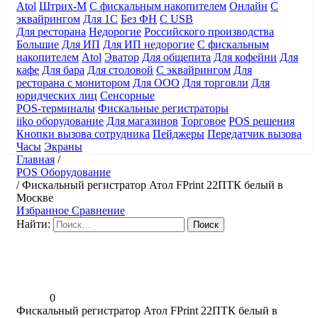
Atol
Штрих-М
С фискальным накопителем
Онлайн
С
эквайрингом
Для 1С
Без ФН
С USB
Для ресторана
Недорогие
Российского производства
Большие
Для ИП
Для ИП недорогие
С фискальным
накопителем
Atol
Эватор
Для общепита
Для кофейни
Для
кафе
Для бара
Для столовой
С эквайрингом
Для
ресторана с монитором
Для ООО
Для торговли
Для
юридческих лиц
Сенсорные
POS-терминалы
Фискальные регистраторы
iiko оборудование
Для магазинов
Торговое
POS решения
Кнопки вызова сотрудника
Пейджеры
Передатчик вызова
Часы
Экраны
Главная
/
POS Оборудование
/
Фискальный регистратор Атол FPrint 22ПТК белый в
Москве
Избранное
Сравнение
Найти:
0
Фискальный регистратор Атол FPrint 22ПТК белый в