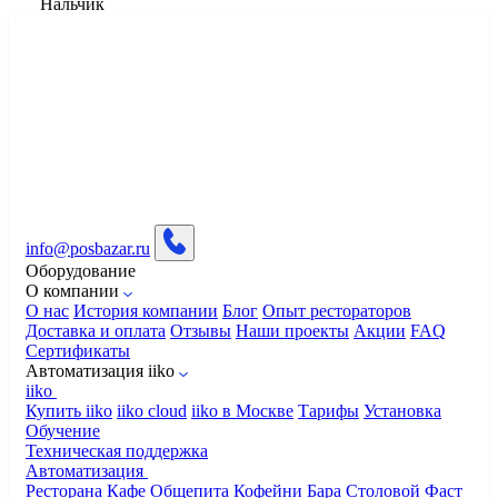
Нальчик
info@posbazar.ru
Оборудование
О компании
О нас
История компании
Блог
Опыт рестораторов
Доставка и оплата
Отзывы
Наши проекты
Акции
FAQ
Сертификаты
Автоматизация iiko
iiko
Купить iiko
iiko cloud
iiko в Москве
Тарифы
Установка
Обучение
Техническая поддержка
Автоматизация
Ресторана
Кафе
Общепита
Кофейни
Бара
Столовой
Фаст