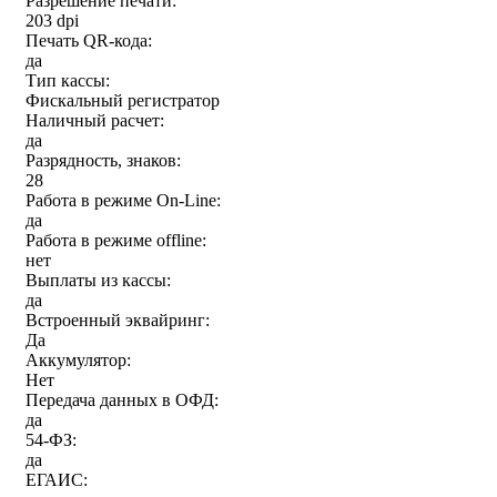
Разрешение печати:
203 dpi
Печать QR-кода:
да
Тип кассы:
Фискальный регистратор
Наличный расчет:
да
Разрядность, знаков:
28
Работа в режиме On-Line:
да
Работа в режиме offline:
нет
Выплаты из кассы:
да
Встроенный эквайринг:
Да
Аккумулятор:
Нет
Передача данных в ОФД:
да
54-ФЗ:
да
ЕГАИС: