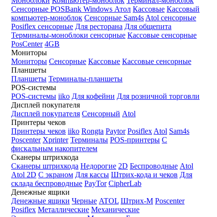
Моноблоки
Компьютер-моноблок
Терминал-моноблок
Сенсорные
POSBank
Windows
Атол
Кассовые
Кассовый
компьютер-моноблок
Сенсорные Sam4s
Atol сенсорные
Posiflex сенсорные
Для ресторана
Для общепита
Терминалы-моноблоки сенсорные
Кассовые сенсорные
PosCenter
4GB
Мониторы
Мониторы
Сенсорные
Кассовые
Кассовые сенсорные
Планшеты
Планшеты
Терминалы-планшеты
POS-системы
POS-системы
iiko
Для кофейни
Для розничной торговли
Дисплей покупателя
Дисплей покупателя
Сенсорный
Atol
Принтеры чеков
Принтеры чеков
iiko
Rongta
Paytor
Posiflex
Atol
Sam4s
Poscenter
Xprinter
Терминалы
POS-принтеры
С
фискальным накопителем
Сканеры штрихкода
Сканеры штрихкода
Недорогие
2D
Беспроводные
Atol
Atol 2D
С экраном
Для кассы
Штрих-кода и чеков
Для
склада беспроводные
PayTor
CipherLab
Денежные ящики
Денежные ящики
Черные
ATOL
Штрих-М
Poscenter
Posiflex
Металлические
Механические