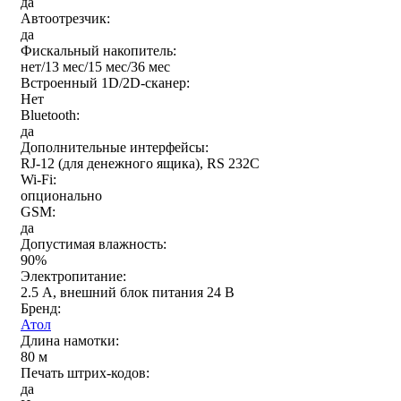
да
Автоотрезчик:
да
Фискальный накопитель:
нет/13 мес/15 мес/36 мес
Встроенный 1D/2D-сканер:
Нет
Bluetooth:
да
Дополнительные интерфейсы:
RJ-12 (для денежного ящика), RS 232C
Wi-Fi:
опционально
GSM:
да
Допустимая влажность:
90%
Электропитание:
2.5 А, внешний блок питания 24 В
Бренд:
Атол
Длина намотки:
80 м
Печать штрих-кодов:
да