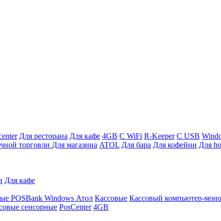
enter
Для ресторана
Для кафе
4GB
С WiFi
R-Keeper
С USB
Wind
ичной торговли
Для магазина
ATOL
Для бара
Для кофейни
Для ho
и
Для кафе
ные
POSBank
Windows
Атол
Кассовые
Кассовый компьютер-мон
совые сенсорные
PosCenter
4GB