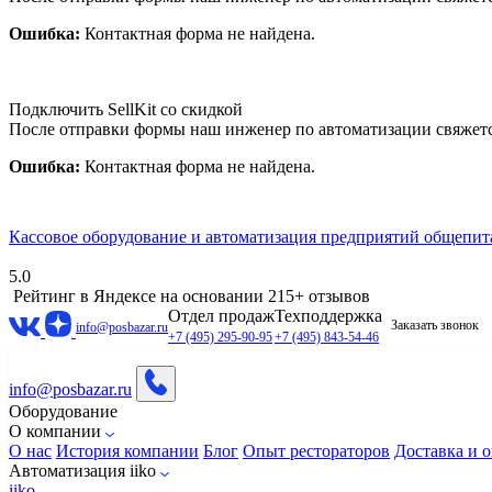
Ошибка:
Контактная форма не найдена.
Подключить SellKit со скидкой
После отправки формы наш инженер по автоматизации свяжет
Ошибка:
Контактная форма не найдена.
Кассовое оборудование и автоматизация предприятий общепит
5.0
Рейтинг в Яндексе
на основании 215+ отзывов
Отдел продаж
Техподдержка
Заказать звонок
info@posbazar.ru
+7 (495) 295-90-95
+7 (495) 843-54-46
info@posbazar.ru
Оборудование
О компании
О нас
История компании
Блог
Опыт рестораторов
Доставка и о
Автоматизация iiko
iiko