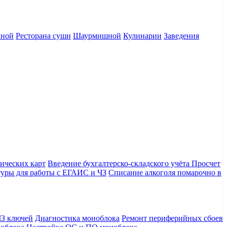
нной
Ресторана суши
Шаурмишной
Кулинарии
Заведения
ических карт
Введение бухгалтерско-складского учёта
Просчет
уры для работы с ЕГАИС и ЧЗ
Списание алкоголя помарочно в
З ключей
Диагностика моноблока
Ремонт периферийных сбоев