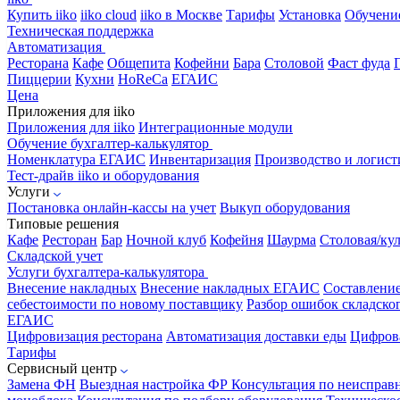
Купить iiko
iiko cloud
iiko в Москве
Тарифы
Установка
Обучени
Техническая поддержка
Автоматизация
Ресторана
Кафе
Общепита
Кофейни
Бара
Столовой
Фаст фуда
Пиццерии
Кухни
HoReCa
ЕГАИС
Цена
Приложения для iiko
Приложения для iiko
Интеграционные модули
Обучение бухгалтер-калькулятор
Номенклатура
ЕГАИС
Инвентаризация
Производство и логист
Тест-драйв iiko и оборудования
Услуги
Постановка онлайн-кассы на учет
Выкуп оборудования
Типовые решения
Кафе
Ресторан
Бар
Ночной клуб
Кофейня
Шаурма
Столовая/ку
Складской учет
Услуги бухгалтера-калькулятора
Внесение накладных
Внесение накладных ЕГАИС
Составлени
себестоимости по новому поставщику
Разбор ошибок складског
ЕГАИС
Цифровизация ресторана
Автоматизация доставки еды
Цифрова
Тарифы
Сервисный центр
Замена ФН
Выездная настройка ФР
Консультация по неисправ