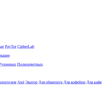
ные
PayTor
CipherLab
льшие
Рулонных
Полноцветных
копителем
Atol
Эватор
Для общепита
Для кофейни
Для кафе