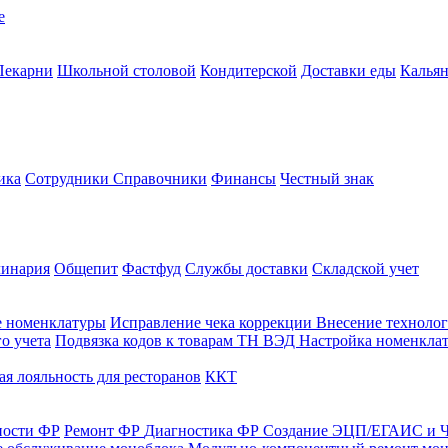
е
Пекарни
Школьной столовой
Кондитерской
Доставки еды
Калья
ика
Сотрудники
Справочники
Финансы
Честный знак
линария
Общепит
Фастфуд
Службы доставки
Складской учет
е номенклатуры
Исправление чека коррекции
Внесение технолог
о учета
Подвязка кодов к товарам ТН ВЭД
Настройка номенклат
я лояльность для ресторанов
ККТ
ности ФР
Ремонт ФР
Диагностика ФР
Создание ЭЦП/ЕГАИС и Ч