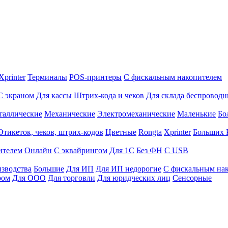
Xprinter
Терминалы
POS-принтеры
С фискальным накопителем
С экраном
Для кассы
Штрих-кода и чеков
Для склада беспровод
таллические
Механические
Электромеханические
Маленькие
Бо
Этикеток, чеков, штрих-кодов
Цветные
Rongta
Xprinter
Больших
ителем
Онлайн
С эквайрингом
Для 1С
Без ФН
С USB
изводства
Большие
Для ИП
Для ИП недорогие
С фискальным на
ром
Для ООО
Для торговли
Для юридческих лиц
Сенсорные