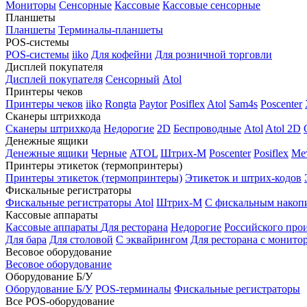
Мониторы
Сенсорные
Кассовые
Кассовые сенсорные
Планшеты
Планшеты
Терминалы-планшеты
POS-системы
POS-системы
iiko
Для кофейни
Для розничной торговли
Дисплей покупателя
Дисплей покупателя
Сенсорный
Atol
Принтеры чеков
Принтеры чеков
iiko
Rongta
Paytor
Posiflex
Atol
Sam4s
Poscenter
Сканеры штрихкода
Сканеры штрихкода
Недорогие
2D
Беспроводные
Atol
Atol 2D
Денежные ящики
Денежные ящики
Черные
ATOL
Штрих-М
Poscenter
Posiflex
Ме
Принтеры этикеток (термопринтеры)
Принтеры этикеток (термопринтеры)
Этикеток и штрих-кодов
Фискальные регистраторы
Фискальные регистраторы
Atol
Штрих-М
С фискальным накоп
Кассовые аппараты
Кассовые аппараты
Для ресторана
Недорогие
Российского про
Для бара
Для столовой
С эквайрингом
Для ресторана с монито
Весовое оборудование
Весовое оборудование
Оборудование Б/У
Оборудование Б/У
POS-терминалы
Фискальные регистраторы
Все POS-оборудование