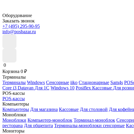
Оборудование
Заказать звонок
+7 (495) 295-90-95
info@posbazar.ru
0
Корзина
0
₽
Терминалы
Терминалы
Windows
Сенсорные
iiko
Стационарные
Sam4s
POSc
Core i3
Datavan
Для 1С
Windows 10
Posiflex
Кассовые
Для розн
POS-кассы
POS-кассы
Компьютеры
Компьютеры
Для магазина
Кассовые
Для столовой
Для кофейн
Моноблоки
Моноблоки
Компьютер-моноблок
Терминал-моноблок
Сенсор
ресторана
Для общепита
Терминалы-моноблоки сенсорные
Кас
Мониторы