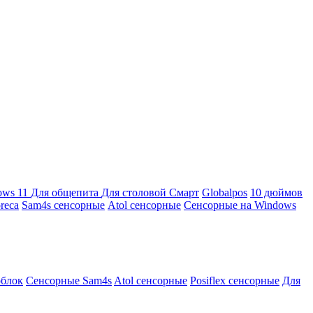
ows 11
Для общепита
Для столовой
Смарт
Globalpos
10 дюймов
reca
Sam4s сенсорные
Atol сенсорные
Сенсорные на Windows
облок
Сенсорные Sam4s
Atol сенсорные
Posiflex сенсорные
Для