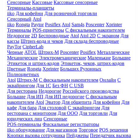
Сенсорные
Кассовые
Кассовые сенсорные
Терминалы-планшеты
iiko
Для кофейни
Для розничной торговли
Сенсорный
Atol
iiko
Rongta
Paytor
Posiflex
Atol
Sam4s
Poscenter
Xprinter
Терминалы
POS-принтеры
С фискальным накопителем
Недорогие
2D
Беспроводные
Atol
Atol 2D
С экраном
Для
кассы
Штрих-кода и чеков
Для склада беспроводные
PayTor
CipherLab
Черные
ATOL
Штрих-М
Poscenter
Posiflex
Металлические
Механические
Электромеханические
Маленькие
Большие
Этикеток и штрих-кодов
Этикеток, чеков, штрих-кодов
Цветные
Rongta
Xprinter
Больших
Рулонных
Полноцветных
Atol
Штрих-М
С фискальным накопителем
Онлайн
С
эквайрингом
Для 1С
Без ФН
С USB
Для ресторана
Недорогие
Российского производства
Большие
Для ИП
Для ИП недорогие
С фискальным
накопителем
Atol
Эватор
Для общепита
Для кофейни
Для
кафе
Для бара
Для столовой
С эквайрингом
Для
ресторана с монитором
Для ООО
Для торговли
Для
юридческих лиц
Сенсорные
POS-терминалы
Фискальные регистраторы
iiko оборудование
Для магазинов
Торговое
POS решения
Кнопки вызова сотрудника
Пейджеры
Передатчик вызова