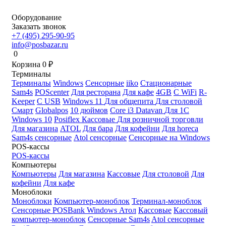
Оборудование
Заказать звонок
+7 (495) 295-90-95
info@posbazar.ru
0
Корзина
0
₽
Терминалы
Терминалы
Windows
Сенсорные
iiko
Стационарные
Sam4s
POScenter
Для ресторана
Для кафе
4GB
С WiFi
R-
Keeper
С USB
Windows 11
Для общепита
Для столовой
Смарт
Globalpos
10 дюймов
Core i3
Datavan
Для 1С
Windows 10
Posiflex
Кассовые
Для розничной торговли
Для магазина
ATOL
Для бара
Для кофейни
Для horeca
Sam4s сенсорные
Atol сенсорные
Сенсорные на Windows
POS-кассы
POS-кассы
Компьютеры
Компьютеры
Для магазина
Кассовые
Для столовой
Для
кофейни
Для кафе
Моноблоки
Моноблоки
Компьютер-моноблок
Терминал-моноблок
Сенсорные
POSBank
Windows
Атол
Кассовые
Кассовый
компьютер-моноблок
Сенсорные Sam4s
Atol сенсорные