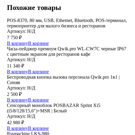
Похожие товары
POS-8370, 80 мм, USB, Ethernet, Bluetooth, POS-терминал,
термопринтер для малого бизнеса и ресторанов
Артикул: Н/Д
7 750
₽
В корзину
В корзине
Часы-пейджер премиум Qwik.pro WL-CW7C черные IP67
с цветным экраном для ресторанов кафе
Артикул: Н/Д
11 340
₽
В корзину
В корзине
Беспроводная кнопка вызова персонала Qwik.pro 1в1 |
Cиняя
Артикул: Н/Д
2 500
₽
В корзину
В корзине
Сенсорный моноблок POSBAZAR Sprint Хi5
(i5/8/128/15,6″)+MSR | Белый
Артикул: Н/Д
42 980
₽
В корзину
В корзине
Posmaсhine LKS-980