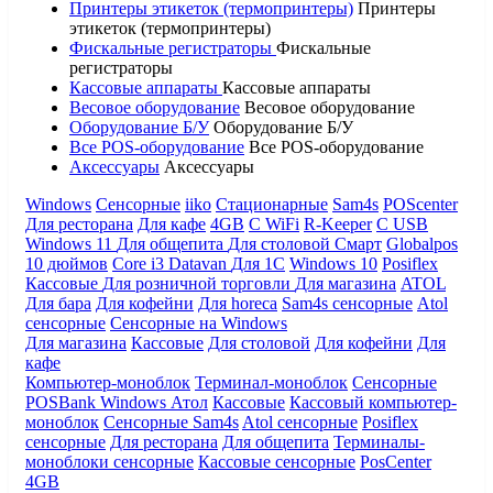
Принтеры этикеток (термопринтеры)
Принтеры
этикеток (термопринтеры)
Фискальные регистраторы
Фискальные
регистраторы
Кассовые аппараты
Кассовые аппараты
Весовое оборудование
Весовое оборудование
Оборудование Б/У
Оборудование Б/У
Все POS-оборудование
Все POS-оборудование
Аксессуары
Аксессуары
Windows
Сенсорные
iiko
Стационарные
Sam4s
POScenter
Для ресторана
Для кафе
4GB
С WiFi
R-Keeper
С USB
Windows 11
Для общепита
Для столовой
Смарт
Globalpos
10 дюймов
Core i3
Datavan
Для 1С
Windows 10
Posiflex
Кассовые
Для розничной торговли
Для магазина
ATOL
Для бара
Для кофейни
Для horeca
Sam4s сенсорные
Atol
сенсорные
Сенсорные на Windows
Для магазина
Кассовые
Для столовой
Для кофейни
Для
кафе
Компьютер-моноблок
Терминал-моноблок
Сенсорные
POSBank
Windows
Атол
Кассовые
Кассовый компьютер-
моноблок
Сенсорные Sam4s
Atol сенсорные
Posiflex
сенсорные
Для ресторана
Для общепита
Терминалы-
моноблоки сенсорные
Кассовые сенсорные
PosCenter
4GB