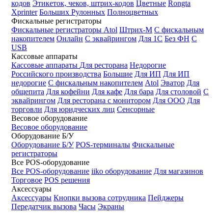
кодов
Этикеток, чеков, штрих-кодов
Цветные
Rongta
Xprinter
Больших
Рулонных
Полноцветных
Фискальные регистраторы
Фискальные регистраторы
Atol
Штрих-М
С фискальным
накопителем
Онлайн
С эквайрингом
Для 1С
Без ФН
С
USB
Кассовые аппараты
Кассовые аппараты
Для ресторана
Недорогие
Российского производства
Большие
Для ИП
Для ИП
недорогие
С фискальным накопителем
Atol
Эватор
Для
общепита
Для кофейни
Для кафе
Для бара
Для столовой
С
эквайрингом
Для ресторана с монитором
Для ООО
Для
торговли
Для юридческих лиц
Сенсорные
Весовое оборудование
Весовое оборудование
Оборудование Б/У
Оборудование Б/У
POS-терминалы
Фискальные
регистраторы
Все POS-оборудование
Все POS-оборудование
iiko оборудование
Для магазинов
Торговое
POS решения
Аксессуары
Аксессуары
Кнопки вызова сотрудника
Пейджеры
Передатчик вызова
Часы
Экраны