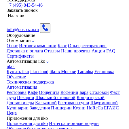
+7 (495) 843-54-46
Заказать звонок
Нальчик
info@posbazar.ru
Оборудование
О компании
О нас
История компании
Блог
Опыт рестораторов
Доставка и оплата
Отзывы
Наши проекты
Акции
FAQ
Сертификаты
Автоматизация iiko
iiko
Купить iiko
iiko cloud
iiko в Москве
Тарифы
Установка
Обучение
Техническая поддержка
Автоматизация
Ресторана
Кафе
Общепита
Кофейни
Бара
Столовой
Фаст
фуда
Пекарни
Школьной столовой
Кондитерской
Доставки еды
Кальянной
Ресторана суши
Шаурмишной
Кулинарии
Заведения
Пиццерии
Кухни
HoReCa
ЕГАИС
Цена
Приложения для iiko
Приложения для iiko
Интеграционные модули
Обучение бухгалтер-калькулятор