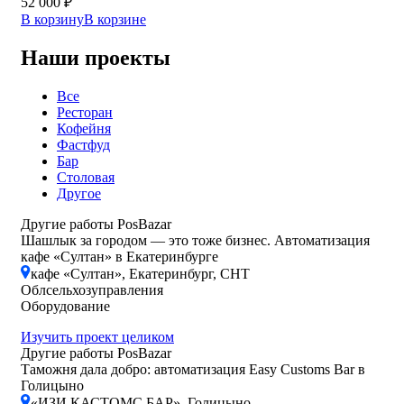
52 000
₽
В корзину
В корзине
Наши проекты
Все
Ресторан
Кофейня
Фастфуд
Бар
Столовая
Другое
Другие работы PosBazar
Шашлык за городом — это тоже бизнес. Автоматизация
кафе «Султан» в Екатеринбурге
кафе «Султан», Екатеринбург, СНТ
Облсельхозуправления
Оборудование
Изучить проект целиком
Другие работы PosBazar
Таможня дала добро: автоматизация Easy Customs Bar в
Голицыно
«ИЗИ КАСТОМС БАР», Голицыно