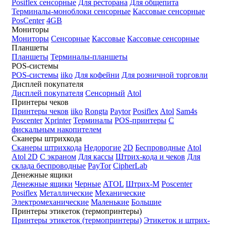
Posiflex сенсорные
Для ресторана
Для общепита
Терминалы-моноблоки сенсорные
Кассовые сенсорные
PosCenter
4GB
Мониторы
Мониторы
Сенсорные
Кассовые
Кассовые сенсорные
Планшеты
Планшеты
Терминалы-планшеты
POS-системы
POS-системы
iiko
Для кофейни
Для розничной торговли
Дисплей покупателя
Дисплей покупателя
Сенсорный
Atol
Принтеры чеков
Принтеры чеков
iiko
Rongta
Paytor
Posiflex
Atol
Sam4s
Poscenter
Xprinter
Терминалы
POS-принтеры
С
фискальным накопителем
Сканеры штрихкода
Сканеры штрихкода
Недорогие
2D
Беспроводные
Atol
Atol 2D
С экраном
Для кассы
Штрих-кода и чеков
Для
склада беспроводные
PayTor
CipherLab
Денежные ящики
Денежные ящики
Черные
ATOL
Штрих-М
Poscenter
Posiflex
Металлические
Механические
Электромеханические
Маленькие
Большие
Принтеры этикеток (термопринтеры)
Принтеры этикеток (термопринтеры)
Этикеток и штрих-