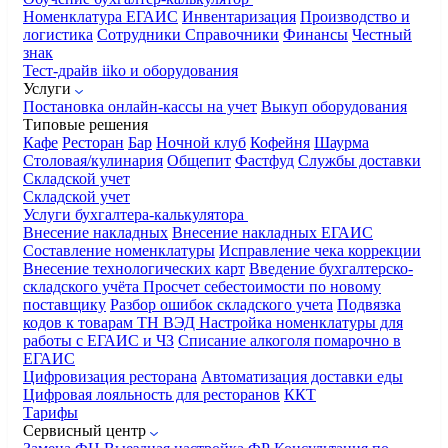
Номенклатура
ЕГАИС
Инвентаризация
Производство и
логистика
Сотрудники
Справочники
Финансы
Честный
знак
Тест-драйв iiko и оборудования
Услуги
Постановка онлайн-кассы на учет
Выкуп оборудования
Типовые решения
Кафе
Ресторан
Бар
Ночной клуб
Кофейня
Шаурма
Столовая/кулинария
Общепит
Фастфуд
Службы доставки
Складской учет
Складской учет
Услуги бухгалтера-калькулятора
Внесение накладных
Внесение накладных ЕГАИС
Составление номенклатуры
Исправление чека коррекции
Внесение технологических карт
Введение бухгалтерско-
складского учёта
Просчет себестоимости по новому
поставщику
Разбор ошибок складского учета
Подвязка
кодов к товарам ТН ВЭД
Настройка номенклатуры для
работы с ЕГАИС и ЧЗ
Списание алкоголя помарочно в
ЕГАИС
Цифровизация ресторана
Автоматизация доставки еды
Цифровая лояльность для ресторанов
ККТ
Тарифы
Сервисный центр