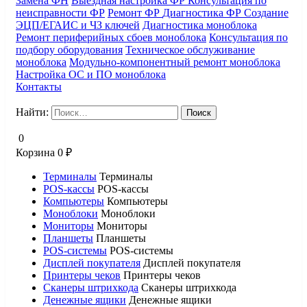
Замена ФН
Выездная настройка ФР
Консультация по
неисправности ФР
Ремонт ФР
Диагностика ФР
Создание
ЭЦП/ЕГАИС и ЧЗ ключей
Диагностика моноблока
Ремонт периферийных сбоев моноблока
Консультация по
подбору оборудования
Техническое обслуживание
моноблока
Модульно-компонентный ремонт моноблока
Настройка ОС и ПО моноблока
Контакты
Найти:
0
Корзина
0
₽
Терминалы
Терминалы
POS-кассы
POS-кассы
Компьютеры
Компьютеры
Моноблоки
Моноблоки
Мониторы
Мониторы
Планшеты
Планшеты
POS-системы
POS-системы
Дисплей покупателя
Дисплей покупателя
Принтеры чеков
Принтеры чеков
Сканеры штрихкода
Сканеры штрихкода
Денежные ящики
Денежные ящики