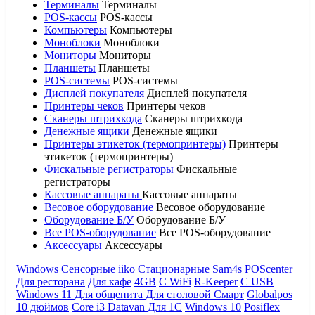
Терминалы
Терминалы
POS-кассы
POS-кассы
Компьютеры
Компьютеры
Моноблоки
Моноблоки
Мониторы
Мониторы
Планшеты
Планшеты
POS-системы
POS-системы
Дисплей покупателя
Дисплей покупателя
Принтеры чеков
Принтеры чеков
Сканеры штрихкода
Сканеры штрихкода
Денежные ящики
Денежные ящики
Принтеры этикеток (термопринтеры)
Принтеры
этикеток (термопринтеры)
Фискальные регистраторы
Фискальные
регистраторы
Кассовые аппараты
Кассовые аппараты
Весовое оборудование
Весовое оборудование
Оборудование Б/У
Оборудование Б/У
Все POS-оборудование
Все POS-оборудование
Аксессуары
Аксессуары
Windows
Сенсорные
iiko
Стационарные
Sam4s
POScenter
Для ресторана
Для кафе
4GB
С WiFi
R-Keeper
С USB
Windows 11
Для общепита
Для столовой
Смарт
Globalpos
10 дюймов
Core i3
Datavan
Для 1С
Windows 10
Posiflex