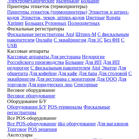
Электромеханические
Маленькие
Большие
Принтеры этикеток (термопринтеры)
Принтеры этикеток (термопринтеры)
Этикеток и штрих-
кодов
Этикеток, чеков, штрих-кодов
Цветные
Rongta
Xprinter
Больших
Рулонных
Полноцветных
Фискальные регистраторы
Фискальные регистраторы
Atol
Штрих-М
С фискальным
накопителем
Онлайн
С эквайрингом
Для 1С
Без ФН
С
USB
Кассовые аппараты
Кассовые аппараты
Для ресторана
Недорогие
Российского производства
Большие
Для ИП
Для ИП
недорогие
С фискальным накопителем
Atol
Эватор
Для
общепита
Для кофейни
Для кафе
Для бара
Для столовой
С
эквайрингом
Для ресторана с монитором
Для ООО
Для
торговли
Для юридческих лиц
Сенсорные
Весовое оборудование
Весовое оборудование
Оборудование Б/У
Оборудование Б/У
POS-терминалы
Фискальные
регистраторы
Все POS-оборудование
Все POS-оборудование
iiko оборудование
Для магазинов
Торговое
POS решения
Аксессуары