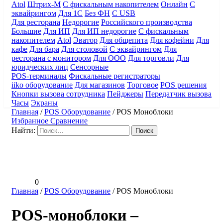
Atol
Штрих-М
С фискальным накопителем
Онлайн
С
эквайрингом
Для 1С
Без ФН
С USB
Для ресторана
Недорогие
Российского производства
Большие
Для ИП
Для ИП недорогие
С фискальным
накопителем
Atol
Эватор
Для общепита
Для кофейни
Для
кафе
Для бара
Для столовой
С эквайрингом
Для
ресторана с монитором
Для ООО
Для торговли
Для
юридческих лиц
Сенсорные
POS-терминалы
Фискальные регистраторы
iiko оборудование
Для магазинов
Торговое
POS решения
Кнопки вызова сотрудника
Пейджеры
Передатчик вызова
Часы
Экраны
Главная
/
POS Оборудование
/
POS Моноблоки
Избранное
Сравнение
Найти:
0
Главная
/
POS Оборудование
/
POS Моноблоки
POS-моноблоки –