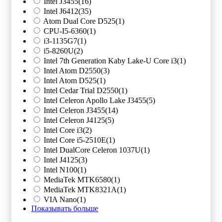
Intel J3455
(16)
Intel J6412
(35)
Atom Dual Core D525
(1)
CPU-I5-6360
(1)
i3-1135G7
(1)
i5-8260U
(2)
Intel 7th Generation Kaby Lake-U Core i3
(1)
Intel Atom D2550
(3)
Intel Atom D525
(1)
Intel Cedar Trial D2550
(1)
Intel Celeron Apollo Lake J3455
(5)
Intel Celeron J3455
(14)
Intel Celeron J4125
(5)
Intel Core i3
(2)
Intel Core i5-2510E
(1)
Intel DualCore Celeron 1037U
(1)
Intel J4125
(3)
Intel N100
(1)
MediaTek MTK6580
(1)
MediaTek MTK8321A
(1)
VIA Nano
(1)
Показывать больше