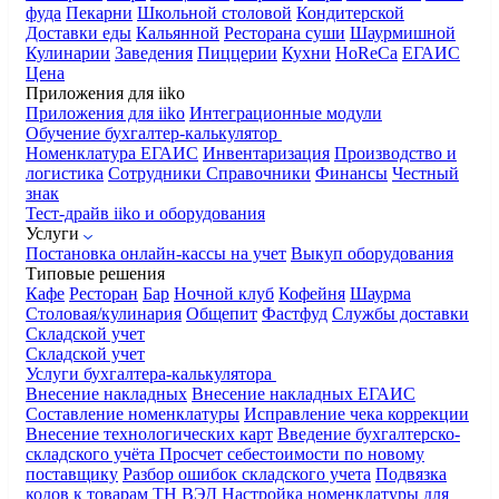
фуда
Пекарни
Школьной столовой
Кондитерской
Доставки еды
Кальянной
Ресторана суши
Шаурмишной
Кулинарии
Заведения
Пиццерии
Кухни
HoReCa
ЕГАИС
Цена
Приложения для iiko
Приложения для iiko
Интеграционные модули
Обучение бухгалтер-калькулятор
Номенклатура
ЕГАИС
Инвентаризация
Производство и
логистика
Сотрудники
Справочники
Финансы
Честный
знак
Тест-драйв iiko и оборудования
Услуги
Постановка онлайн-кассы на учет
Выкуп оборудования
Типовые решения
Кафе
Ресторан
Бар
Ночной клуб
Кофейня
Шаурма
Столовая/кулинария
Общепит
Фастфуд
Службы доставки
Складской учет
Складской учет
Услуги бухгалтера-калькулятора
Внесение накладных
Внесение накладных ЕГАИС
Составление номенклатуры
Исправление чека коррекции
Внесение технологических карт
Введение бухгалтерско-
складского учёта
Просчет себестоимости по новому
поставщику
Разбор ошибок складского учета
Подвязка
кодов к товарам ТН ВЭД
Настройка номенклатуры для