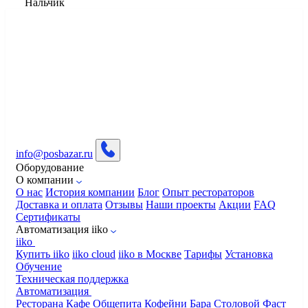
Нальчик
info@posbazar.ru
Оборудование
О компании
О нас
История компании
Блог
Опыт рестораторов
Доставка и оплата
Отзывы
Наши проекты
Акции
FAQ
Сертификаты
Автоматизация iiko
iiko
Купить iiko
iiko cloud
iiko в Москве
Тарифы
Установка
Обучение
Техническая поддержка
Автоматизация
Ресторана
Кафе
Общепита
Кофейни
Бара
Столовой
Фаст