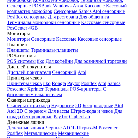
Моноблоки
Компьютер-моноблок
Терминал-моноблок
Сенсорные
POSBank
Windows
Атол
Кассовые
Кассовый
компьютер-моноблок
Сенсорные Sam4s
Atol сенсорные
Posiflex сенсорные
Для ресторана
Для общепита
Терминалы-моноблоки сенсорные
Кассовые сенсорные
PosCenter
4GB
Мониторы
Мониторы
Сенсорные
Кассовые
Кассовые сенсорные
Планшеты
Планшеты
Терминалы-планшеты
POS-системы
POS-системы
iiko
Для кофейни
Для розничной торговли
Дисплей покупателя
Дисплей покупателя
Сенсорный
Atol
Принтеры чеков
Принтеры чеков
iiko
Rongta
Paytor
Posiflex
Atol
Sam4s
Poscenter
Xprinter
Терминалы
POS-принтеры
С
фискальным накопителем
Сканеры штрихкода
Сканеры штрихкода
Недорогие
2D
Беспроводные
Atol
Atol 2D
С экраном
Для кассы
Штрих-кода и чеков
Для
склада беспроводные
PayTor
CipherLab
Денежные ящики
Денежные ящики
Черные
ATOL
Штрих-М
Poscenter
Posiflex
Металлические
Механические