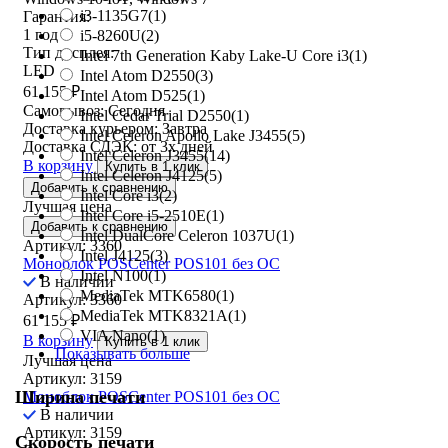
i3-1135G7
(1)
Гарантия:
1 год
i5-8260U
(2)
Тип дисплея:
Intel 7th Generation Kaby Lake-U Core i3
(1)
LED
Intel Atom D2550
(3)
61 155
₽
Intel Atom D525
(1)
Самовывоз:
Сегодня
Intel Cedar Trial D2550
(1)
Доставка курьером:
Завтра
Intel Celeron Apollo Lake J3455
(5)
Доставка СДЭК:
от 3х дней
Intel Celeron J3455
(14)
В корзину
Купить в 1 клик
Intel Celeron J4125
(5)
Добавить к сравнению
Intel Core i3
(2)
Лучшая цена
Intel Core i5-2510E
(1)
Добавить к сравнению
Intel DualCore Celeron 1037U
(1)
Артикул: 3360
Intel J4125
(3)
Моноблок POSCenter POS101 без ОС
Intel N100
(1)
В наличии
MediaTek MTK6580
(1)
Артикул: 3360
MediaTek MTK8321A
(1)
61 155
₽
VIA Nano
(1)
В корзину
Купить в 1 клик
Показывать больше
Лучшая цена
Артикул: 3159
Ширина печати
Моноблок POSCenter POS101 без ОС
В наличии
Артикул: 3159
Скорость печати