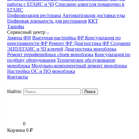
работы с ЕГАИС и ЧЗ
Списание алкоголя помарочно в
ЕГАИС
Цифровизация ресторана
Автоматизация доставки еды
Цифровая лояльность для ресторанов
ККТ
Тарифы
Сервисный центр
Замена ФН
Выездная настройка ФР
Консультация по
неисправности ФР
Ремонт ФР
Диагностика ФР
Создание
ЭЦП/ЕГАИС и ЧЗ ключей
Диагностика моноблока
Ремонт периферийных сбоев моноблока
Консультация по
подбору оборудования
Техническое обслуживание
моноблока
Модульно-компонентный ремонт моноблока
Настройка ОС и ПО моноблока
Контакты
Найти:
0
Корзина
0
₽