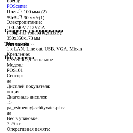
Бренд:
POScenter
Цвет:
100 мм/с
(2)
черный
90 мм/с
(1)
Электропитание:
100-240V / 12V/5A
Скорость сканирования
Габариты товара (ДxШxВ):
350х350х173 мм
Тип замка
Интерфейсы:
1 x LAN, Line out, USB, VGA, Mic-in
Крепление:
Вид сканера
настенное, настольное
Модель:
POS101
Сенсор:
да
Дисплей покупателя:
опция
Диагональ дисплея:
15
pa_vstroennyj-schityvatel-plas:
да
Вес в упаковке:
7.25 кг
Оперативная память: