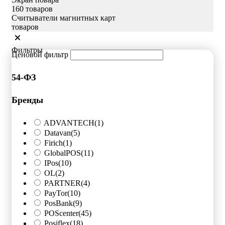
160 товаров
Считыватели магнитных карт
товаров
Фильтры
Ценовой фильтр
54-ФЗ
Бренды
ADVANTECH
(1)
Datavan
(5)
Firich
(1)
GlobalPOS
(11)
IPos
(10)
OL
(2)
PARTNER
(4)
PayTor
(10)
PosBank
(9)
POScenter
(45)
Posiflex
(18)