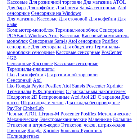
Кассовые
Для розничной торговли
Для магазина
ATOL
Для бара
Для кофейни
Для horeca
Sam4s сенсорные
Atol
сенсорные
Сенсорные на Windows
Для магазина
Кассовые
Для столовой
Для кофейни
Для
кафе
Компьютер-моноблок
Терминал-моноблок
Сенсорные
POSBank
Windows
Атол
Кассовые
Кассовый компьютер-
моноблок
Сенсорные Sam4s
Atol сенсорные
Posiflex
сенсорные
Для ресторана
Для общепита
Терминалы-
моноблоки сенсорные
Кассовые сенсорные
PosCenter
4GB
Сенсорные
Кассовые
Кассовые сенсорные
Терминалы-планшеты
iiko
Для кофейни
Для розничной торговли
Сенсорный
Atol
iiko
Rongta
Paytor
Posiflex
Atol
Sam4s
Poscenter
Xprinter
Терминалы
POS-принтеры
С фискальным накопителем
Недорогие
2D
Беспроводные
Atol
Atol 2D
С экраном
Для
кассы
Штрих-кода и чеков
Для склада беспроводные
PayTor
CipherLab
Черные
ATOL
Штрих-М
Poscenter
Posiflex
Металлические
Механические
Электромеханические
Маленькие
Большие
Этикеток и штрих-кодов
Этикеток, чеков, штрих-кодов
Цветные
Rongta
Xprinter
Больших
Рулонных
Полноцветных