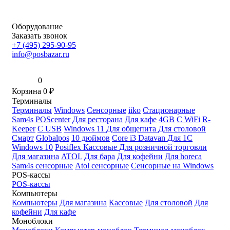
Оборудование
Заказать звонок
+7 (495) 295-90-95
info@posbazar.ru
0
Корзина
0
₽
Терминалы
Терминалы
Windows
Сенсорные
iiko
Стационарные
Sam4s
POScenter
Для ресторана
Для кафе
4GB
С WiFi
R-
Keeper
С USB
Windows 11
Для общепита
Для столовой
Смарт
Globalpos
10 дюймов
Core i3
Datavan
Для 1С
Windows 10
Posiflex
Кассовые
Для розничной торговли
Для магазина
ATOL
Для бара
Для кофейни
Для horeca
Sam4s сенсорные
Atol сенсорные
Сенсорные на Windows
POS-кассы
POS-кассы
Компьютеры
Компьютеры
Для магазина
Кассовые
Для столовой
Для
кофейни
Для кафе
Моноблоки