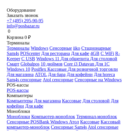
Оборудование
Заказать звонок
+7 (495) 295-90-95
info@posbazar.ru
0
Корзина
0
₽
Терминалы
Терминалы
Windows
Сенсорные
iiko
Стационарные
Sam4s
POScenter
Для ресторана
Для кафе
4GB
С WiFi
R-
Keeper
С USB
Windows 11
Для общепита
Для столовой
Смарт
Globalpos
10 дюймов
Core i3
Datavan
Для 1С
Windows 10
Posiflex
Кассовые
Для розничной торговли
Для магазина
ATOL
Для бара
Для кофейни
Для horeca
Sam4s сенсорные
Atol сенсорные
Сенсорные на Windows
POS-кассы
POS-кассы
Компьютеры
Компьютеры
Для магазина
Кассовые
Для столовой
Для
кофейни
Для кафе
Моноблоки
Моноблоки
Компьютер-моноблок
Терминал-моноблок
Сенсорные
POSBank
Windows
Атол
Кассовые
Кассовый
компьютер-моноблок
Сенсорные Sam4s
Atol сенсорные