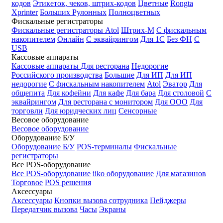
кодов
Этикеток, чеков, штрих-кодов
Цветные
Rongta
Xprinter
Больших
Рулонных
Полноцветных
Фискальные регистраторы
Фискальные регистраторы
Atol
Штрих-М
С фискальным
накопителем
Онлайн
С эквайрингом
Для 1С
Без ФН
С
USB
Кассовые аппараты
Кассовые аппараты
Для ресторана
Недорогие
Российского производства
Большие
Для ИП
Для ИП
недорогие
С фискальным накопителем
Atol
Эватор
Для
общепита
Для кофейни
Для кафе
Для бара
Для столовой
С
эквайрингом
Для ресторана с монитором
Для ООО
Для
торговли
Для юридческих лиц
Сенсорные
Весовое оборудование
Весовое оборудование
Оборудование Б/У
Оборудование Б/У
POS-терминалы
Фискальные
регистраторы
Все POS-оборудование
Все POS-оборудование
iiko оборудование
Для магазинов
Торговое
POS решения
Аксессуары
Аксессуары
Кнопки вызова сотрудника
Пейджеры
Передатчик вызова
Часы
Экраны