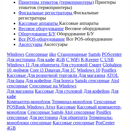
Принтеры этикеток (термопринтеры)
Принтеры
этикеток (термопринтеры)
Фискальные регистраторы
Фискальные
регистраторы
Кассовые аппараты
Кассовые аппараты
Весовое оборудование
Весовое оборудование
Оборудование Б/У
Оборудование Б/У
Все POS-оборудование
Все POS-оборудование
Аксессуары
Аксессуары
Windows
Сенсорные
iiko
Стационарные
Sam4s
POScenter
Для ресторана
Для кафе
4GB
С WiFi
R-Keeper
С USB
Windows 11
Для общепита
Для столовой
Смарт
Globalpos
10 дюймов
Core i3
Datavan
Для 1С
Windows 10
Posiflex
Кассовые
Для розничной торговли
Для магазина
ATOL
Для бара
Для кофейни
Для horeca
Sam4s сенсорные
Atol
сенсорные
Сенсорные на Windows
Для магазина
Кассовые
Для столовой
Для кофейни
Для
кафе
Компьютер-моноблок
Терминал-моноблок
Сенсорные
POSBank
Windows
Атол
Кассовые
Кассовый компьютер-
моноблок
Сенсорные Sam4s
Atol сенсорные
Posiflex
сенсорные
Для ресторана
Для общепита
Терминалы-
моноблоки сенсорные
Кассовые сенсорные
PosCenter
4GB