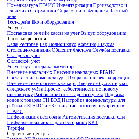
Номенклатура
ЕГАИС
Инвентаризация
Производство и
логистика
Сотрудники
Справочники
Финансы
Честный
знак
Тест-драйв iiko и оборудования
Услуги
Постановка онлайн-кассы на учет
Выкуп оборудования
Типовые решения
Кафе
Ресторан
Бар
Ночной клуб
Кофейня
Шаурма
Столовая/кулинария
Общепит
Фастфуд
Службы доставки
Складской учет
Складской учет
Услуги бухгалтера-калькулятора
Внесение накладных
Внесение накладных ЕГАИС
Составление номенклатуры
Исправление чека коррекции
Внесение технологических карт
Введение бухгалтерско-
складского учёта
Просчет себестоимости по новому
поставщику
Разбор ошибок складского учета
Подвязка
кодов к товарам ТН ВЭД
Настройка номенклатуры для
работы с ЕГАИС и ЧЗ
Списание алкоголя помарочно в
ЕГАИС
Цифровизация ресторана
Автоматизация доставки еды
Цифровая лояльность для ресторанов
ККТ
Тарифы
Сервисный центр