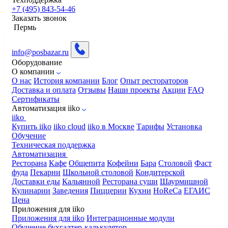
+7 (495) 843-54-46
Заказать звонок
Пермь
info@posbazar.ru
Оборудование
О компании
О нас
История компании
Блог
Опыт рестораторов
Доставка и оплата
Отзывы
Наши проекты
Акции
FAQ
Сертификаты
Автоматизация iiko
iiko
Купить iiko
iiko cloud
iiko в Москве
Тарифы
Установка
Обучение
Техническая поддержка
Автоматизация
Ресторана
Кафе
Общепита
Кофейни
Бара
Столовой
Фаст
фуда
Пекарни
Школьной столовой
Кондитерской
Доставки еды
Кальянной
Ресторана суши
Шаурмишной
Кулинарии
Заведения
Пиццерии
Кухни
HoReCa
ЕГАИС
Цена
Приложения для iiko
Приложения для iiko
Интеграционные модули
Обучение бухгалтер-калькулятор