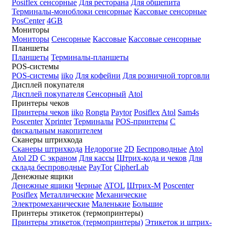
Posiflex сенсорные
Для ресторана
Для общепита
Терминалы-моноблоки сенсорные
Кассовые сенсорные
PosCenter
4GB
Мониторы
Мониторы
Сенсорные
Кассовые
Кассовые сенсорные
Планшеты
Планшеты
Терминалы-планшеты
POS-системы
POS-системы
iiko
Для кофейни
Для розничной торговли
Дисплей покупателя
Дисплей покупателя
Сенсорный
Atol
Принтеры чеков
Принтеры чеков
iiko
Rongta
Paytor
Posiflex
Atol
Sam4s
Poscenter
Xprinter
Терминалы
POS-принтеры
С
фискальным накопителем
Сканеры штрихкода
Сканеры штрихкода
Недорогие
2D
Беспроводные
Atol
Atol 2D
С экраном
Для кассы
Штрих-кода и чеков
Для
склада беспроводные
PayTor
CipherLab
Денежные ящики
Денежные ящики
Черные
ATOL
Штрих-М
Poscenter
Posiflex
Металлические
Механические
Электромеханические
Маленькие
Большие
Принтеры этикеток (термопринтеры)
Принтеры этикеток (термопринтеры)
Этикеток и штрих-