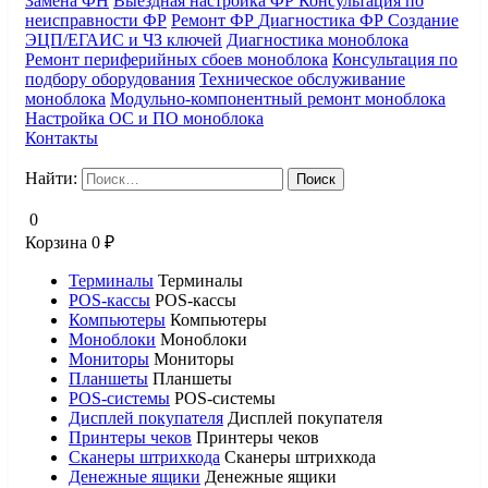
Замена ФН
Выездная настройка ФР
Консультация по
неисправности ФР
Ремонт ФР
Диагностика ФР
Создание
ЭЦП/ЕГАИС и ЧЗ ключей
Диагностика моноблока
Ремонт периферийных сбоев моноблока
Консультация по
подбору оборудования
Техническое обслуживание
моноблока
Модульно-компонентный ремонт моноблока
Настройка ОС и ПО моноблока
Контакты
Найти:
0
Корзина
0
₽
Терминалы
Терминалы
POS-кассы
POS-кассы
Компьютеры
Компьютеры
Моноблоки
Моноблоки
Мониторы
Мониторы
Планшеты
Планшеты
POS-системы
POS-системы
Дисплей покупателя
Дисплей покупателя
Принтеры чеков
Принтеры чеков
Сканеры штрихкода
Сканеры штрихкода
Денежные ящики
Денежные ящики