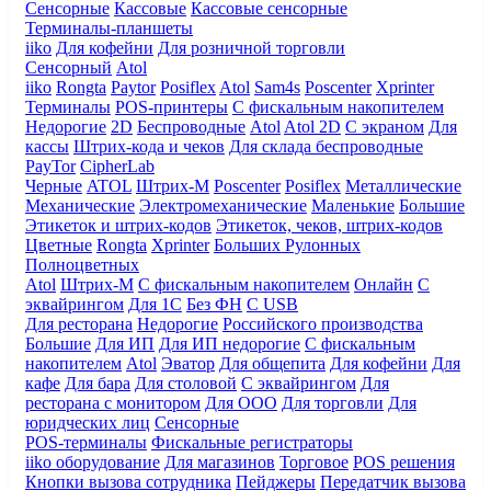
Сенсорные
Кассовые
Кассовые сенсорные
Терминалы-планшеты
iiko
Для кофейни
Для розничной торговли
Сенсорный
Atol
iiko
Rongta
Paytor
Posiflex
Atol
Sam4s
Poscenter
Xprinter
Терминалы
POS-принтеры
С фискальным накопителем
Недорогие
2D
Беспроводные
Atol
Atol 2D
С экраном
Для
кассы
Штрих-кода и чеков
Для склада беспроводные
PayTor
CipherLab
Черные
ATOL
Штрих-М
Poscenter
Posiflex
Металлические
Механические
Электромеханические
Маленькие
Большие
Этикеток и штрих-кодов
Этикеток, чеков, штрих-кодов
Цветные
Rongta
Xprinter
Больших
Рулонных
Полноцветных
Atol
Штрих-М
С фискальным накопителем
Онлайн
С
эквайрингом
Для 1С
Без ФН
С USB
Для ресторана
Недорогие
Российского производства
Большие
Для ИП
Для ИП недорогие
С фискальным
накопителем
Atol
Эватор
Для общепита
Для кофейни
Для
кафе
Для бара
Для столовой
С эквайрингом
Для
ресторана с монитором
Для ООО
Для торговли
Для
юридческих лиц
Сенсорные
POS-терминалы
Фискальные регистраторы
iiko оборудование
Для магазинов
Торговое
POS решения
Кнопки вызова сотрудника
Пейджеры
Передатчик вызова