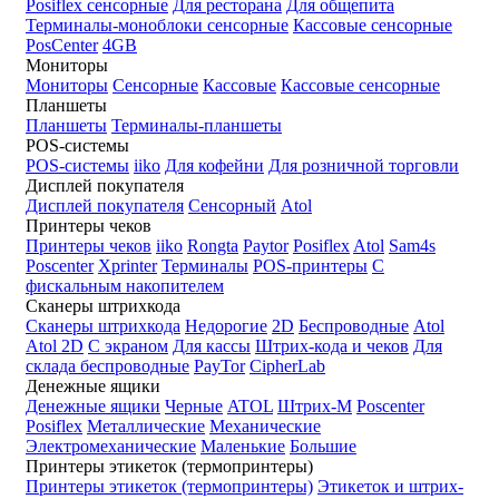
Posiflex сенсорные
Для ресторана
Для общепита
Терминалы-моноблоки сенсорные
Кассовые сенсорные
PosCenter
4GB
Мониторы
Мониторы
Сенсорные
Кассовые
Кассовые сенсорные
Планшеты
Планшеты
Терминалы-планшеты
POS-системы
POS-системы
iiko
Для кофейни
Для розничной торговли
Дисплей покупателя
Дисплей покупателя
Сенсорный
Atol
Принтеры чеков
Принтеры чеков
iiko
Rongta
Paytor
Posiflex
Atol
Sam4s
Poscenter
Xprinter
Терминалы
POS-принтеры
С
фискальным накопителем
Сканеры штрихкода
Сканеры штрихкода
Недорогие
2D
Беспроводные
Atol
Atol 2D
С экраном
Для кассы
Штрих-кода и чеков
Для
склада беспроводные
PayTor
CipherLab
Денежные ящики
Денежные ящики
Черные
ATOL
Штрих-М
Poscenter
Posiflex
Металлические
Механические
Электромеханические
Маленькие
Большие
Принтеры этикеток (термопринтеры)
Принтеры этикеток (термопринтеры)
Этикеток и штрих-