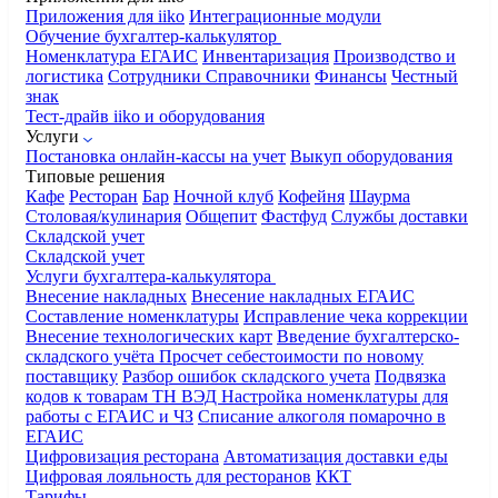
Приложения для iiko
Интеграционные модули
Обучение бухгалтер-калькулятор
Номенклатура
ЕГАИС
Инвентаризация
Производство и
логистика
Сотрудники
Справочники
Финансы
Честный
знак
Тест-драйв iiko и оборудования
Услуги
Постановка онлайн-кассы на учет
Выкуп оборудования
Типовые решения
Кафе
Ресторан
Бар
Ночной клуб
Кофейня
Шаурма
Столовая/кулинария
Общепит
Фастфуд
Службы доставки
Складской учет
Складской учет
Услуги бухгалтера-калькулятора
Внесение накладных
Внесение накладных ЕГАИС
Составление номенклатуры
Исправление чека коррекции
Внесение технологических карт
Введение бухгалтерско-
складского учёта
Просчет себестоимости по новому
поставщику
Разбор ошибок складского учета
Подвязка
кодов к товарам ТН ВЭД
Настройка номенклатуры для
работы с ЕГАИС и ЧЗ
Списание алкоголя помарочно в
ЕГАИС
Цифровизация ресторана
Автоматизация доставки еды
Цифровая лояльность для ресторанов
ККТ
Тарифы