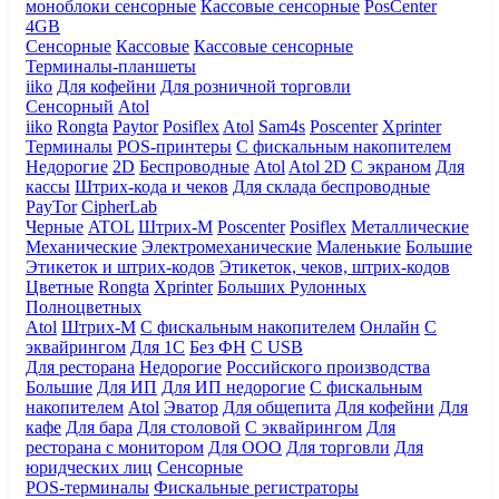
моноблоки сенсорные
Кассовые сенсорные
PosCenter
4GB
Сенсорные
Кассовые
Кассовые сенсорные
Терминалы-планшеты
iiko
Для кофейни
Для розничной торговли
Сенсорный
Atol
iiko
Rongta
Paytor
Posiflex
Atol
Sam4s
Poscenter
Xprinter
Терминалы
POS-принтеры
С фискальным накопителем
Недорогие
2D
Беспроводные
Atol
Atol 2D
С экраном
Для
кассы
Штрих-кода и чеков
Для склада беспроводные
PayTor
CipherLab
Черные
ATOL
Штрих-М
Poscenter
Posiflex
Металлические
Механические
Электромеханические
Маленькие
Большие
Этикеток и штрих-кодов
Этикеток, чеков, штрих-кодов
Цветные
Rongta
Xprinter
Больших
Рулонных
Полноцветных
Atol
Штрих-М
С фискальным накопителем
Онлайн
С
эквайрингом
Для 1С
Без ФН
С USB
Для ресторана
Недорогие
Российского производства
Большие
Для ИП
Для ИП недорогие
С фискальным
накопителем
Atol
Эватор
Для общепита
Для кофейни
Для
кафе
Для бара
Для столовой
С эквайрингом
Для
ресторана с монитором
Для ООО
Для торговли
Для
юридческих лиц
Сенсорные
POS-терминалы
Фискальные регистраторы