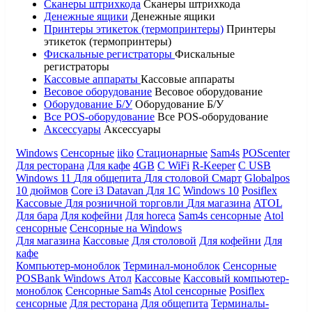
Сканеры штрихкода
Сканеры штрихкода
Денежные ящики
Денежные ящики
Принтеры этикеток (термопринтеры)
Принтеры
этикеток (термопринтеры)
Фискальные регистраторы
Фискальные
регистраторы
Кассовые аппараты
Кассовые аппараты
Весовое оборудование
Весовое оборудование
Оборудование Б/У
Оборудование Б/У
Все POS-оборудование
Все POS-оборудование
Аксессуары
Аксессуары
Windows
Сенсорные
iiko
Стационарные
Sam4s
POScenter
Для ресторана
Для кафе
4GB
С WiFi
R-Keeper
С USB
Windows 11
Для общепита
Для столовой
Смарт
Globalpos
10 дюймов
Core i3
Datavan
Для 1С
Windows 10
Posiflex
Кассовые
Для розничной торговли
Для магазина
ATOL
Для бара
Для кофейни
Для horeca
Sam4s сенсорные
Atol
сенсорные
Сенсорные на Windows
Для магазина
Кассовые
Для столовой
Для кофейни
Для
кафе
Компьютер-моноблок
Терминал-моноблок
Сенсорные
POSBank
Windows
Атол
Кассовые
Кассовый компьютер-
моноблок
Сенсорные Sam4s
Atol сенсорные
Posiflex
сенсорные
Для ресторана
Для общепита
Терминалы-