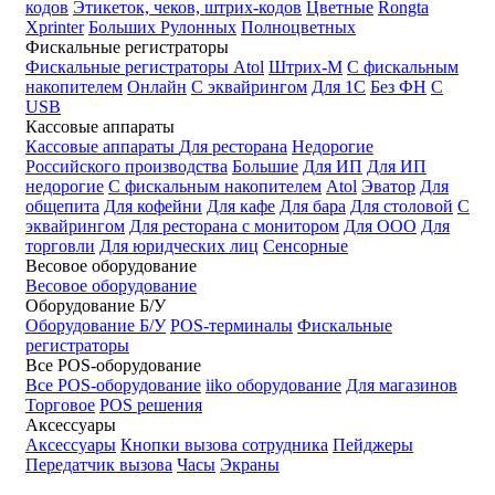
кодов
Этикеток, чеков, штрих-кодов
Цветные
Rongta
Xprinter
Больших
Рулонных
Полноцветных
Фискальные регистраторы
Фискальные регистраторы
Atol
Штрих-М
С фискальным
накопителем
Онлайн
С эквайрингом
Для 1С
Без ФН
С
USB
Кассовые аппараты
Кассовые аппараты
Для ресторана
Недорогие
Российского производства
Большие
Для ИП
Для ИП
недорогие
С фискальным накопителем
Atol
Эватор
Для
общепита
Для кофейни
Для кафе
Для бара
Для столовой
С
эквайрингом
Для ресторана с монитором
Для ООО
Для
торговли
Для юридческих лиц
Сенсорные
Весовое оборудование
Весовое оборудование
Оборудование Б/У
Оборудование Б/У
POS-терминалы
Фискальные
регистраторы
Все POS-оборудование
Все POS-оборудование
iiko оборудование
Для магазинов
Торговое
POS решения
Аксессуары
Аксессуары
Кнопки вызова сотрудника
Пейджеры
Передатчик вызова
Часы
Экраны