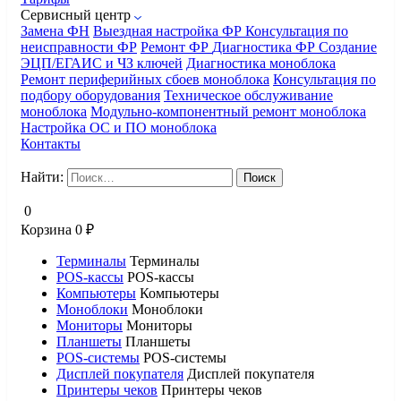
Сервисный центр
Замена ФН
Выездная настройка ФР
Консультация по
неисправности ФР
Ремонт ФР
Диагностика ФР
Создание
ЭЦП/ЕГАИС и ЧЗ ключей
Диагностика моноблока
Ремонт периферийных сбоев моноблока
Консультация по
подбору оборудования
Техническое обслуживание
моноблока
Модульно-компонентный ремонт моноблока
Настройка ОС и ПО моноблока
Контакты
Найти:
0
Корзина
0
₽
Терминалы
Терминалы
POS-кассы
POS-кассы
Компьютеры
Компьютеры
Моноблоки
Моноблоки
Мониторы
Мониторы
Планшеты
Планшеты
POS-системы
POS-системы
Дисплей покупателя
Дисплей покупателя
Принтеры чеков
Принтеры чеков