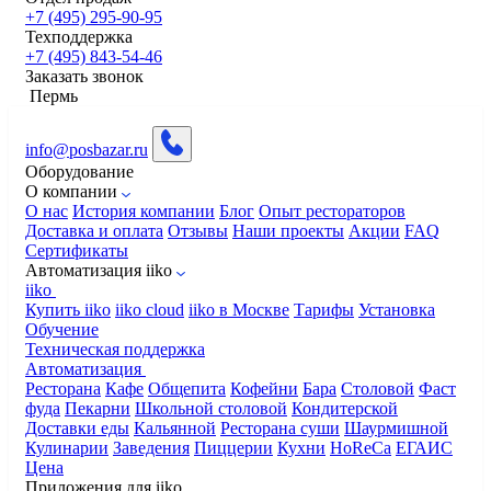
+7 (495) 295-90-95
Техподдержка
+7 (495) 843-54-46
Заказать звонок
Пермь
info@posbazar.ru
Оборудование
О компании
О нас
История компании
Блог
Опыт рестораторов
Доставка и оплата
Отзывы
Наши проекты
Акции
FAQ
Сертификаты
Автоматизация iiko
iiko
Купить iiko
iiko cloud
iiko в Москве
Тарифы
Установка
Обучение
Техническая поддержка
Автоматизация
Ресторана
Кафе
Общепита
Кофейни
Бара
Столовой
Фаст
фуда
Пекарни
Школьной столовой
Кондитерской
Доставки еды
Кальянной
Ресторана суши
Шаурмишной
Кулинарии
Заведения
Пиццерии
Кухни
HoReCa
ЕГАИС
Цена
Приложения для iiko