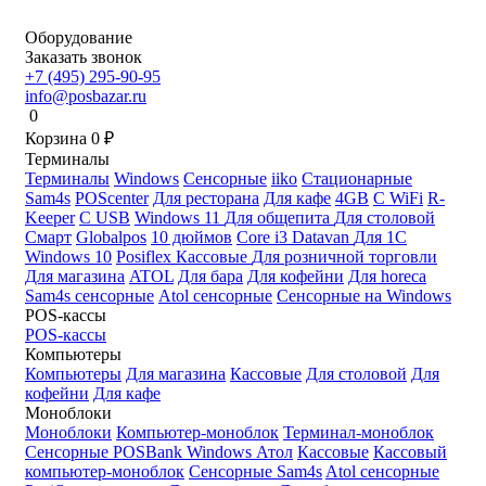
Оборудование
Заказать звонок
+7 (495) 295-90-95
info@posbazar.ru
0
Корзина
0
₽
Терминалы
Терминалы
Windows
Сенсорные
iiko
Стационарные
Sam4s
POScenter
Для ресторана
Для кафе
4GB
С WiFi
R-
Keeper
С USB
Windows 11
Для общепита
Для столовой
Смарт
Globalpos
10 дюймов
Core i3
Datavan
Для 1С
Windows 10
Posiflex
Кассовые
Для розничной торговли
Для магазина
ATOL
Для бара
Для кофейни
Для horeca
Sam4s сенсорные
Atol сенсорные
Сенсорные на Windows
POS-кассы
POS-кассы
Компьютеры
Компьютеры
Для магазина
Кассовые
Для столовой
Для
кофейни
Для кафе
Моноблоки
Моноблоки
Компьютер-моноблок
Терминал-моноблок
Сенсорные
POSBank
Windows
Атол
Кассовые
Кассовый
компьютер-моноблок
Сенсорные Sam4s
Atol сенсорные