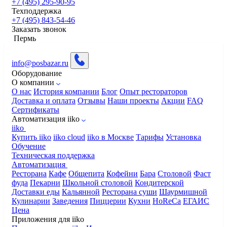
+7 (495) 295-90-95
Техподдержка
+7 (495) 843-54-46
Заказать звонок
Пермь
info@posbazar.ru
Оборудование
О компании
О нас
История компании
Блог
Опыт рестораторов
Доставка и оплата
Отзывы
Наши проекты
Акции
FAQ
Сертификаты
Автоматизация iiko
iiko
Купить iiko
iiko cloud
iiko в Москве
Тарифы
Установка
Обучение
Техническая поддержка
Автоматизация
Ресторана
Кафе
Общепита
Кофейни
Бара
Столовой
Фаст
фуда
Пекарни
Школьной столовой
Кондитерской
Доставки еды
Кальянной
Ресторана суши
Шаурмишной
Кулинарии
Заведения
Пиццерии
Кухни
HoReCa
ЕГАИС
Цена
Приложения для iiko