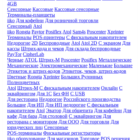
4GB
Сенсорные
Кассовые
Кассовые сенсорные
Терминалы-планшеты
iiko
Для кофейни
Для розничной торговли
Сенсорный
Atol
iiko
Rongta
Paytor
Posiflex
Atol
Sam4s
Poscenter
Xprinter
Терминалы
POS-принтеры
С фискальным накопителем
Недорогие
2D
Беспроводные
Atol
Atol 2D
С экраном
Для
кассы
Штрих-кода и чеков
Для склада беспроводные
PayTor
CipherLab
Черные
ATOL
Штрих-М
Poscenter
Posiflex
Металлические
Механические
Электромеханические
Маленькие
Большие
Этикеток и штрих-кодов
Этикеток, чеков, штрих-кодов
Цветные
Rongta
Xprinter
Больших
Рулонных
Полноцветных
Atol
Штрих-М
С фискальным накопителем
Онлайн
С
эквайрингом
Для 1С
Без ФН
С USB
Для ресторана
Недорогие
Российского производства
Большие
Для ИП
Для ИП недорогие
С фискальным
накопителем
Atol
Эватор
Для общепита
Для кофейни
Для
кафе
Для бара
Для столовой
С эквайрингом
Для
ресторана с монитором
Для ООО
Для торговли
Для
юридческих лиц
Сенсорные
POS-терминалы
Фискальные регистраторы
iiko оборудование
Для магазинов
Торговое
POS решения