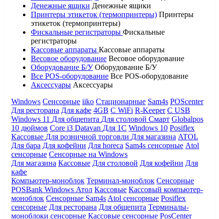
Денежные ящики
Денежные ящики
Принтеры этикеток (термопринтеры)
Принтеры
этикеток (термопринтеры)
Фискальные регистраторы
Фискальные
регистраторы
Кассовые аппараты
Кассовые аппараты
Весовое оборудование
Весовое оборудование
Оборудование Б/У
Оборудование Б/У
Все POS-оборудование
Все POS-оборудование
Аксессуары
Аксессуары
Windows
Сенсорные
iiko
Стационарные
Sam4s
POScenter
Для ресторана
Для кафе
4GB
С WiFi
R-Keeper
С USB
Windows 11
Для общепита
Для столовой
Смарт
Globalpos
10 дюймов
Core i3
Datavan
Для 1С
Windows 10
Posiflex
Кассовые
Для розничной торговли
Для магазина
ATOL
Для бара
Для кофейни
Для horeca
Sam4s сенсорные
Atol
сенсорные
Сенсорные на Windows
Для магазина
Кассовые
Для столовой
Для кофейни
Для
кафе
Компьютер-моноблок
Терминал-моноблок
Сенсорные
POSBank
Windows
Атол
Кассовые
Кассовый компьютер-
моноблок
Сенсорные Sam4s
Atol сенсорные
Posiflex
сенсорные
Для ресторана
Для общепита
Терминалы-
моноблоки сенсорные
Кассовые сенсорные
PosCenter