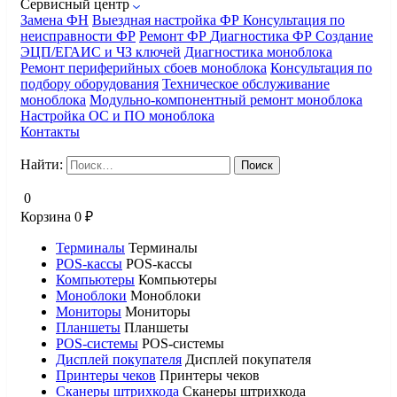
Сервисный центр
Замена ФН
Выездная настройка ФР
Консультация по
неисправности ФР
Ремонт ФР
Диагностика ФР
Создание
ЭЦП/ЕГАИС и ЧЗ ключей
Диагностика моноблока
Ремонт периферийных сбоев моноблока
Консультация по
подбору оборудования
Техническое обслуживание
моноблока
Модульно-компонентный ремонт моноблока
Настройка ОС и ПО моноблока
Контакты
Найти:
0
Корзина
0
₽
Терминалы
Терминалы
POS-кассы
POS-кассы
Компьютеры
Компьютеры
Моноблоки
Моноблоки
Мониторы
Мониторы
Планшеты
Планшеты
POS-системы
POS-системы
Дисплей покупателя
Дисплей покупателя
Принтеры чеков
Принтеры чеков
Сканеры штрихкода
Сканеры штрихкода