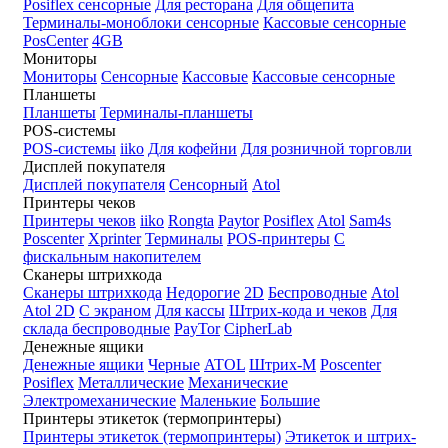
Posiflex сенсорные
Для ресторана
Для общепита
Терминалы-моноблоки сенсорные
Кассовые сенсорные
PosCenter
4GB
Мониторы
Мониторы
Сенсорные
Кассовые
Кассовые сенсорные
Планшеты
Планшеты
Терминалы-планшеты
POS-системы
POS-системы
iiko
Для кофейни
Для розничной торговли
Дисплей покупателя
Дисплей покупателя
Сенсорный
Atol
Принтеры чеков
Принтеры чеков
iiko
Rongta
Paytor
Posiflex
Atol
Sam4s
Poscenter
Xprinter
Терминалы
POS-принтеры
С
фискальным накопителем
Сканеры штрихкода
Сканеры штрихкода
Недорогие
2D
Беспроводные
Atol
Atol 2D
С экраном
Для кассы
Штрих-кода и чеков
Для
склада беспроводные
PayTor
CipherLab
Денежные ящики
Денежные ящики
Черные
ATOL
Штрих-М
Poscenter
Posiflex
Металлические
Механические
Электромеханические
Маленькие
Большие
Принтеры этикеток (термопринтеры)
Принтеры этикеток (термопринтеры)
Этикеток и штрих-