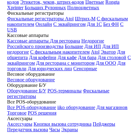
кодов
Этикеток, чеков, штрих-кодов
Цветные
Rongta
Xprinter
Больших
Рулонных
Полноцветных
Фискальные регистраторы
Фискальные регистраторы
Atol
Штрих-М
С фискальным
накопителем
Онлайн
С эквайрингом
Для 1С
Без ФН
С
USB
Кассовые аппараты
Кассовые аппараты
Для ресторана
Недорогие
Российского производства
Большие
Для ИП
Для ИП
недорогие
С фискальным накопителем
Atol
Эватор
Для
общепита
Для кофейни
Для кафе
Для бара
Для столовой
С
эквайрингом
Для ресторана с монитором
Для ООО
Для
торговли
Для юридческих лиц
Сенсорные
Весовое оборудование
Весовое оборудование
Оборудование Б/У
Оборудование Б/У
POS-терминалы
Фискальные
регистраторы
Все POS-оборудование
Все POS-оборудование
iiko оборудование
Для магазинов
Торговое
POS решения
Аксессуары
Аксессуары
Кнопки вызова сотрудника
Пейджеры
Передатчик вызова
Часы
Экраны