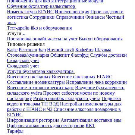
Приложения для iiko
Интеграционные модули
Обучение бухгалтер-калькулятор
Номенклатура
ЕГАИС
Инвентаризация
Производство и
логистика
Сотрудники
Справочники
Финансы
Честный
знак
Тест-драйв iiko и оборудования
Услуги
Постановка онлайн-кассы на учет
Выкуп оборудования
Типовые решения
Кафе
Ресторан
Бар
Ночной клуб
Кофейня
Шаурма
Столовая/кулинария
Общепит
Фастфуд
Службы доставки
Складской учет
Складской учет
Услуги бухгалтера-калькулятора
Внесение накладных
Внесение накладных ЕГАИС
Составление номенклатуры
Исправление чека коррекции
Внесение технологических карт
Введение бухгалтерско-
складского учёта
Просчет себестоимости по новому
поставщику
Разбор ошибок складского учета
Подвязка
кодов к товарам ТН ВЭД
Настройка номенклатуры для
работы с ЕГАИС и ЧЗ
Списание алкоголя помарочно в
ЕГАИС
Цифровизация ресторана
Автоматизация доставки еды
Цифровая лояльность для ресторанов
ККТ
Тарифы