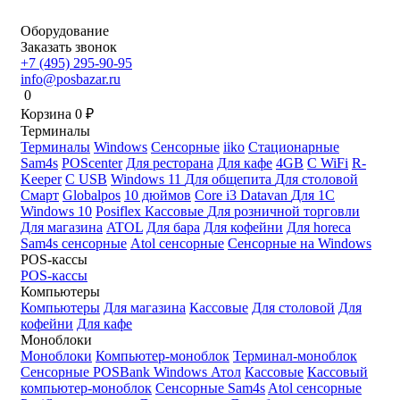
Оборудование
Заказать звонок
+7 (495) 295-90-95
info@posbazar.ru
0
Корзина
0
₽
Терминалы
Терминалы
Windows
Сенсорные
iiko
Стационарные
Sam4s
POScenter
Для ресторана
Для кафе
4GB
С WiFi
R-
Keeper
С USB
Windows 11
Для общепита
Для столовой
Смарт
Globalpos
10 дюймов
Core i3
Datavan
Для 1С
Windows 10
Posiflex
Кассовые
Для розничной торговли
Для магазина
ATOL
Для бара
Для кофейни
Для horeca
Sam4s сенсорные
Atol сенсорные
Сенсорные на Windows
POS-кассы
POS-кассы
Компьютеры
Компьютеры
Для магазина
Кассовые
Для столовой
Для
кофейни
Для кафе
Моноблоки
Моноблоки
Компьютер-моноблок
Терминал-моноблок
Сенсорные
POSBank
Windows
Атол
Кассовые
Кассовый
компьютер-моноблок
Сенсорные Sam4s
Atol сенсорные