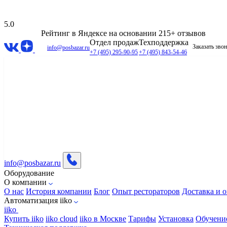
5.0
Рейтинг в Яндексе
на основании 215+ отзывов
Отдел продаж
Техподдержка
Заказать зво
info@posbazar.ru
+7 (495) 295-90-95
+7 (495) 843-54-46
info@posbazar.ru
Оборудование
О компании
О нас
История компании
Блог
Опыт рестораторов
Доставка и о
Автоматизация iiko
iiko
Купить iiko
iiko cloud
iiko в Москве
Тарифы
Установка
Обучени