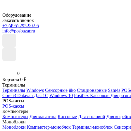
Оборудование
Заказать звонок
+7 (495) 295-90-95
info@posbazar.ru
0
Корзина
0
₽
Терминалы
Терминалы
Windows
Сенсорные
iiko
Стационарные
Sam4s
POSc
Core i3
Datavan
Для 1С
Windows 10
Posiflex
Кассовые
Для розн
POS-кассы
POS-кассы
Компьютеры
Компьютеры
Для магазина
Кассовые
Для столовой
Для кофейн
Моноблоки
Моноблоки
Компьютер-моноблок
Терминал-моноблок
Сенсор