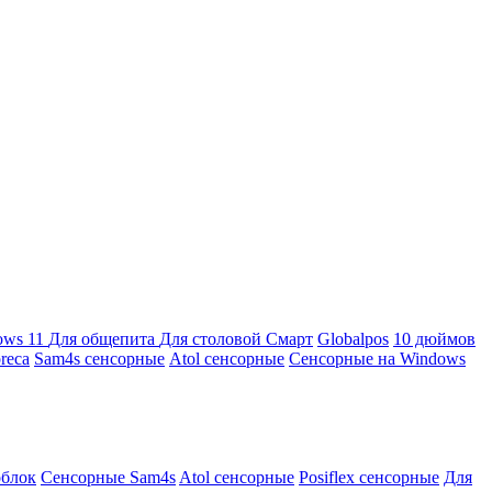
ows 11
Для общепита
Для столовой
Смарт
Globalpos
10 дюймов
reca
Sam4s сенсорные
Atol сенсорные
Сенсорные на Windows
облок
Сенсорные Sam4s
Atol сенсорные
Posiflex сенсорные
Для