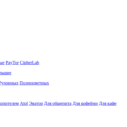
ные
PayTor
CipherLab
льшие
Рулонных
Полноцветных
копителем
Atol
Эватор
Для общепита
Для кофейни
Для кафе