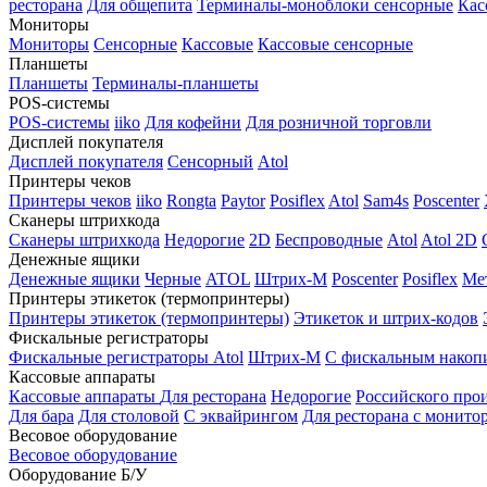
ресторана
Для общепита
Терминалы-моноблоки сенсорные
Кас
Мониторы
Мониторы
Сенсорные
Кассовые
Кассовые сенсорные
Планшеты
Планшеты
Терминалы-планшеты
POS-системы
POS-системы
iiko
Для кофейни
Для розничной торговли
Дисплей покупателя
Дисплей покупателя
Сенсорный
Atol
Принтеры чеков
Принтеры чеков
iiko
Rongta
Paytor
Posiflex
Atol
Sam4s
Poscenter
Сканеры штрихкода
Сканеры штрихкода
Недорогие
2D
Беспроводные
Atol
Atol 2D
Денежные ящики
Денежные ящики
Черные
ATOL
Штрих-М
Poscenter
Posiflex
Ме
Принтеры этикеток (термопринтеры)
Принтеры этикеток (термопринтеры)
Этикеток и штрих-кодов
Фискальные регистраторы
Фискальные регистраторы
Atol
Штрих-М
С фискальным накоп
Кассовые аппараты
Кассовые аппараты
Для ресторана
Недорогие
Российского про
Для бара
Для столовой
С эквайрингом
Для ресторана с монито
Весовое оборудование
Весовое оборудование
Оборудование Б/У