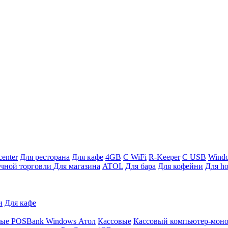
enter
Для ресторана
Для кафе
4GB
С WiFi
R-Keeper
С USB
Wind
ичной торговли
Для магазина
ATOL
Для бара
Для кофейни
Для ho
и
Для кафе
ные
POSBank
Windows
Атол
Кассовые
Кассовый компьютер-мон