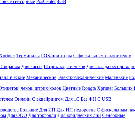
совые сенсорные
PosCenter
4GB
Xprinter
Терминалы
POS-принтеры
С фискальным накопителем
С экраном
Для кассы
Штрих-кода и чеков
Для склада беспровод
таллические
Механические
Электромеханические
Маленькие
Бо
Этикеток, чеков, штрих-кодов
Цветные
Rongta
Xprinter
Больших
ителем
Онлайн
С эквайрингом
Для 1С
Без ФН
С USB
изводства
Большие
Для ИП
Для ИП недорогие
С фискальным на
ром
Для ООО
Для торговли
Для юридческих лиц
Сенсорные