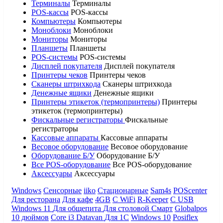
Терминалы
Терминалы
POS-кассы
POS-кассы
Компьютеры
Компьютеры
Моноблоки
Моноблоки
Мониторы
Мониторы
Планшеты
Планшеты
POS-системы
POS-системы
Дисплей покупателя
Дисплей покупателя
Принтеры чеков
Принтеры чеков
Сканеры штрихкода
Сканеры штрихкода
Денежные ящики
Денежные ящики
Принтеры этикеток (термопринтеры)
Принтеры
этикеток (термопринтеры)
Фискальные регистраторы
Фискальные
регистраторы
Кассовые аппараты
Кассовые аппараты
Весовое оборудование
Весовое оборудование
Оборудование Б/У
Оборудование Б/У
Все POS-оборудование
Все POS-оборудование
Аксессуары
Аксессуары
Windows
Сенсорные
iiko
Стационарные
Sam4s
POScenter
Для ресторана
Для кафе
4GB
С WiFi
R-Keeper
С USB
Windows 11
Для общепита
Для столовой
Смарт
Globalpos
10 дюймов
Core i3
Datavan
Для 1С
Windows 10
Posiflex