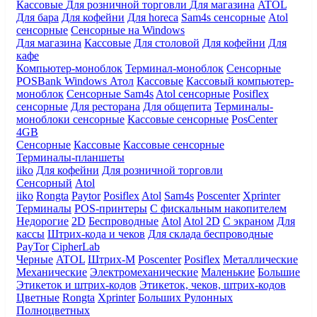
Кассовые
Для розничной торговли
Для магазина
ATOL
Для бара
Для кофейни
Для horeca
Sam4s сенсорные
Atol
сенсорные
Сенсорные на Windows
Для магазина
Кассовые
Для столовой
Для кофейни
Для
кафе
Компьютер-моноблок
Терминал-моноблок
Сенсорные
POSBank
Windows
Атол
Кассовые
Кассовый компьютер-
моноблок
Сенсорные Sam4s
Atol сенсорные
Posiflex
сенсорные
Для ресторана
Для общепита
Терминалы-
моноблоки сенсорные
Кассовые сенсорные
PosCenter
4GB
Сенсорные
Кассовые
Кассовые сенсорные
Терминалы-планшеты
iiko
Для кофейни
Для розничной торговли
Сенсорный
Atol
iiko
Rongta
Paytor
Posiflex
Atol
Sam4s
Poscenter
Xprinter
Терминалы
POS-принтеры
С фискальным накопителем
Недорогие
2D
Беспроводные
Atol
Atol 2D
С экраном
Для
кассы
Штрих-кода и чеков
Для склада беспроводные
PayTor
CipherLab
Черные
ATOL
Штрих-М
Poscenter
Posiflex
Металлические
Механические
Электромеханические
Маленькие
Большие
Этикеток и штрих-кодов
Этикеток, чеков, штрих-кодов
Цветные
Rongta
Xprinter
Больших
Рулонных
Полноцветных