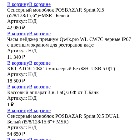
В корзину
В корзине
Сенсорный моноблок POSBAZAR Sprint Хi5
(i5/8/128/15,6″)+MSR | Белый
Артикул: Н/Д
42 980
₽
В корзину
В корзине
Часы-пейджер премиум Qwik.pro WL-CW7C черные IP67
с цветным экраном для ресторанов кафе
Артикул: Н/Д
11 340
₽
В корзину
В корзине
ККТ АТОЛ 20Ф Темно-серый Без ФН. USB 5.0(Т)
Артикул: Н/Д
18 500
₽
В корзину
В корзине
Кассовый аппарат 3-в-1 aQsi 6Ф от Т-Банк
Артикул: Н/Д
1
₽
В корзину
В корзине
Сенсорный моноблок POSBAZAR Sprint Хi5 DUAL
Белый (i5/8/128/15,6″+ MSR)
Артикул: Н/Д
54 650
₽
В корзину
В корзине