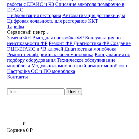
работы с ЕГАИС и ЧЗ
Списание алкоголя помарочно в
ЕГАИС
Цифровизация ресторана
Автоматизация доставки еды
Цифровая лояльность для ресторанов
ККТ
Тарифы
Сервисный центр
Замена ФН
Выездная настройка ФР
Консультация по
неисправности ФР
Ремонт ФР
Диагностика ФР
Создание
ЭЦП/ЕГАИС и ЧЗ ключей
Диагностика моноблока
Ремонт периферийных сбоев моноблока
Консультация по
подбору оборудования
Техническое обслуживание
моноблока
Модульно-компонентный ремонт моноблока
Настройка ОС и ПО моноблока
Контакты
Найти:
0
Корзина
0
₽