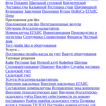
фуда
Пекарни
Школьной столовой
Кондитерской
Доставки еды
Кальянной
Ресторана суши
Шаурмишной
Кулинарии
Заведения
Пиццерии
Кухни
HoReCa
ЕГАИС
Цена
Приложения для iiko
Приложения для iiko
Интеграционные модули
Обучение бухгалтер-калькулятор
Номенклатура
ЕГАИС
Инвентаризация
Производство и
логистика
Сотрудники
Справочники
Финансы
Честный
знак
Тест-драйв iiko и оборудования
Услуги
Постановка онлайн-кассы на учет
Выкуп оборудования
Типовые решения
Кафе
Ресторан
Бар
Ночной клуб
Кофейня
Шаурма
Столовая/кулинария
Общепит
Фастфуд
Службы доставки
Складской учет
Складской учет
Услуги бухгалтера-калькулятора
Внесение накладных
Внесение накладных ЕГАИС
Составление номенклатуры
Исправление чека коррекции
Внесение технологических карт
Введение бухгалтерско-
складского учёта
Просчет себестоимости по новому
поставщику
Разбор ошибок складского учета
Подвязка
кодов к товарам ТН ВЭД
Настройка номенклатуры для