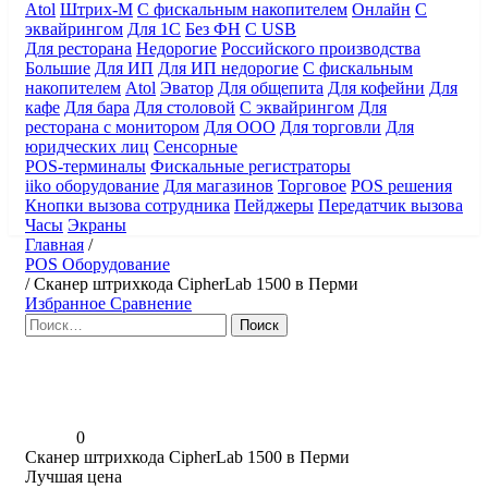
Atol
Штрих-М
С фискальным накопителем
Онлайн
С
эквайрингом
Для 1С
Без ФН
С USB
Для ресторана
Недорогие
Российского производства
Большие
Для ИП
Для ИП недорогие
С фискальным
накопителем
Atol
Эватор
Для общепита
Для кофейни
Для
кафе
Для бара
Для столовой
С эквайрингом
Для
ресторана с монитором
Для ООО
Для торговли
Для
юридческих лиц
Сенсорные
POS-терминалы
Фискальные регистраторы
iiko оборудование
Для магазинов
Торговое
POS решения
Кнопки вызова сотрудника
Пейджеры
Передатчик вызова
Часы
Экраны
Главная
/
POS Оборудование
/
Сканер штрихкода CipherLab 1500 в Перми
Избранное
Сравнение
Найти:
0
Сканер штрихкода CipherLab 1500 в Перми
Лучшая цена