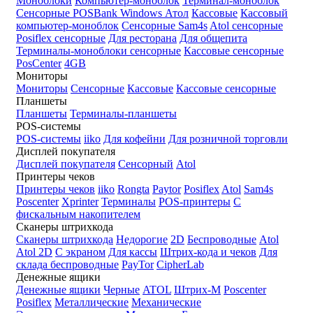
Моноблоки
Компьютер-моноблок
Терминал-моноблок
Сенсорные
POSBank
Windows
Атол
Кассовые
Кассовый
компьютер-моноблок
Сенсорные Sam4s
Atol сенсорные
Posiflex сенсорные
Для ресторана
Для общепита
Терминалы-моноблоки сенсорные
Кассовые сенсорные
PosCenter
4GB
Мониторы
Мониторы
Сенсорные
Кассовые
Кассовые сенсорные
Планшеты
Планшеты
Терминалы-планшеты
POS-системы
POS-системы
iiko
Для кофейни
Для розничной торговли
Дисплей покупателя
Дисплей покупателя
Сенсорный
Atol
Принтеры чеков
Принтеры чеков
iiko
Rongta
Paytor
Posiflex
Atol
Sam4s
Poscenter
Xprinter
Терминалы
POS-принтеры
С
фискальным накопителем
Сканеры штрихкода
Сканеры штрихкода
Недорогие
2D
Беспроводные
Atol
Atol 2D
С экраном
Для кассы
Штрих-кода и чеков
Для
склада беспроводные
PayTor
CipherLab
Денежные ящики
Денежные ящики
Черные
ATOL
Штрих-М
Poscenter
Posiflex
Металлические
Механические