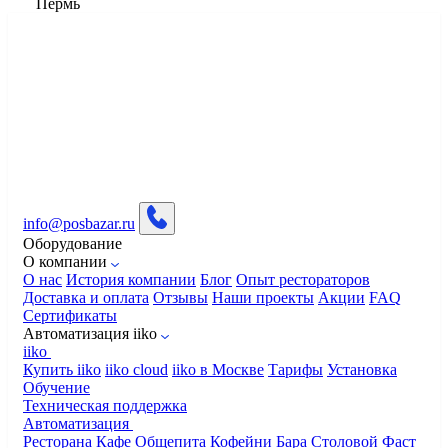
Пермь
info@posbazar.ru
Оборудование
О компании
О нас
История компании
Блог
Опыт рестораторов
Доставка и оплата
Отзывы
Наши проекты
Акции
FAQ
Сертификаты
Автоматизация iiko
iiko
Купить iiko
iiko cloud
iiko в Москве
Тарифы
Установка
Обучение
Техническая поддержка
Автоматизация
Ресторана
Кафе
Общепита
Кофейни
Бара
Столовой
Фаст