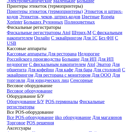
Электромеханические
Маленькие
Большие
Принтеры этикеток (термопринтеры)
Принтеры этикеток (термопринтеры)
Этикеток и штрих-
кодов
Этикеток, чеков, штрих-кодов
Цветные
Rongta
Xprinter
Больших
Рулонных
Полноцветных
Фискальные регистраторы
Фискальные регистраторы
Atol
Штрих-М
С фискальным
накопителем
Онлайн
С эквайрингом
Для 1С
Без ФН
С
USB
Кассовые аппараты
Кассовые аппараты
Для ресторана
Недорогие
Российского производства
Большие
Для ИП
Для ИП
недорогие
С фискальным накопителем
Atol
Эватор
Для
общепита
Для кофейни
Для кафе
Для бара
Для столовой
С
эквайрингом
Для ресторана с монитором
Для ООО
Для
торговли
Для юридческих лиц
Сенсорные
Весовое оборудование
Весовое оборудование
Оборудование Б/У
Оборудование Б/У
POS-терминалы
Фискальные
регистраторы
Все POS-оборудование
Все POS-оборудование
iiko оборудование
Для магазинов
Торговое
POS решения
Аксессуары