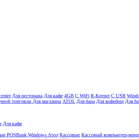
enter
Для ресторана
Для кафе
4GB
С WiFi
R-Keeper
С USB
Wind
ичной торговли
Для магазина
ATOL
Для бара
Для кофейни
Для ho
и
Для кафе
ные
POSBank
Windows
Атол
Кассовые
Кассовый компьютер-мон