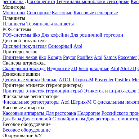
ресторана
Для общепита
Терминалы-моноблоки сенсорные
Кас
Мониторы
Мониторы
Сенсорные
Кассовые
Кассовые сенсорные
Планшеты
Планшеты
Терминалы-планшеты
POS-системы
POS-системы
iiko
Для кофейни
Для розничной торговли
Дисплей покупателя
Дисплей покупателя
Сенсорный
Atol
Принтеры чеков
Принтеры чеков
iiko
Rongta
Paytor
Posiflex
Atol
Sam4s
Poscenter
Сканеры штрихкода
Сканеры штрихкода
Недорогие
2D
Беспроводные
Atol
Atol 2D
Денежные ящики
Денежные ящики
Черные
ATOL
Штрих-М
Poscenter
Posiflex
Ме
Принтеры этикеток (термопринтеры)
Принтеры этикеток (термопринтеры)
Этикеток и штрих-кодов
Фискальные регистраторы
Фискальные регистраторы
Atol
Штрих-М
С фискальным накоп
Кассовые аппараты
Кассовые аппараты
Для ресторана
Недорогие
Российского про
Для бара
Для столовой
С эквайрингом
Для ресторана с монито
Весовое оборудование
Весовое оборудование
Оборудование Б/У