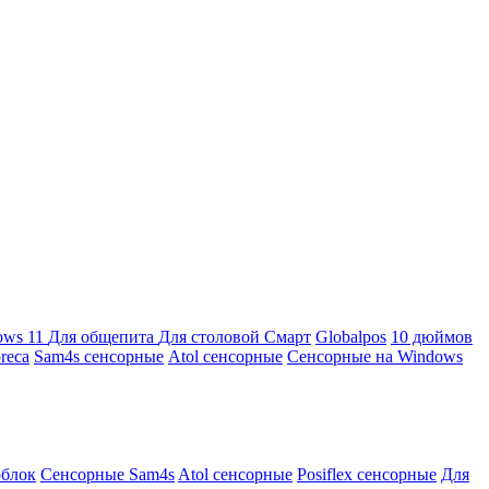
ows 11
Для общепита
Для столовой
Смарт
Globalpos
10 дюймов
reca
Sam4s сенсорные
Atol сенсорные
Сенсорные на Windows
облок
Сенсорные Sam4s
Atol сенсорные
Posiflex сенсорные
Для