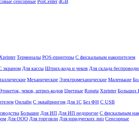
совые сенсорные
PosCenter
4GB
Xprinter
Терминалы
POS-принтеры
С фискальным накопителем
С экраном
Для кассы
Штрих-кода и чеков
Для склада беспровод
таллические
Механические
Электромеханические
Маленькие
Бо
Этикеток, чеков, штрих-кодов
Цветные
Rongta
Xprinter
Больших
ителем
Онлайн
С эквайрингом
Для 1С
Без ФН
С USB
изводства
Большие
Для ИП
Для ИП недорогие
С фискальным на
ром
Для ООО
Для торговли
Для юридческих лиц
Сенсорные