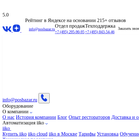
5.0
Рейтинг в Яндексе
на основании 215+ отзывов
Отдел продаж
Техподдержка
Заказать зво
info@posbazar.ru
+7 (495) 295-90-95
+7 (495) 843-54-46
info@posbazar.ru
Оборудование
О компании
О нас
История компании
Блог
Опыт рестораторов
Доставка и о
Автоматизация iiko
iiko
Купить iiko
iiko cloud
iiko в Москве
Тарифы
Установка
Обучени