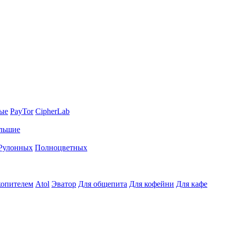
ные
PayTor
CipherLab
льшие
Рулонных
Полноцветных
копителем
Atol
Эватор
Для общепита
Для кофейни
Для кафе