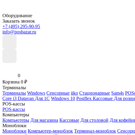
Оборудование
Заказать звонок
+7 (495) 295-90-95
info@posbazar.ru
0
Корзина
0
₽
Терминалы
Терминалы
Windows
Сенсорные
iiko
Стационарные
Sam4s
POSc
Core i3
Datavan
Для 1С
Windows 10
Posiflex
Кассовые
Для розн
POS-кассы
POS-кассы
Компьютеры
Компьютеры
Для магазина
Кассовые
Для столовой
Для кофейн
Моноблоки
Моноблоки
Компьютер-моноблок
Терминал-моноблок
Сенсор