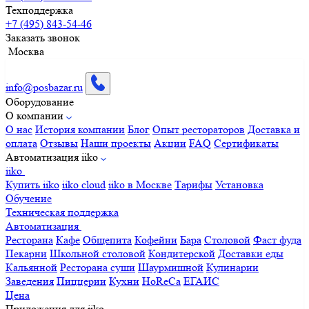
Техподдержка
+7 (495) 843-54-46
Заказать звонок
Москва
info@posbazar.ru
Оборудование
О компании
О нас
История компании
Блог
Опыт рестораторов
Доставка и
оплата
Отзывы
Наши проекты
Акции
FAQ
Сертификаты
Автоматизация iiko
iiko
Купить iiko
iiko cloud
iiko в Москве
Тарифы
Установка
Обучение
Техническая поддержка
Автоматизация
Ресторана
Кафе
Общепита
Кофейни
Бара
Столовой
Фаст фуда
Пекарни
Школьной столовой
Кондитерской
Доставки еды
Кальянной
Ресторана суши
Шаурмишной
Кулинарии
Заведения
Пиццерии
Кухни
HoReCa
ЕГАИС
Цена
Приложения для iiko