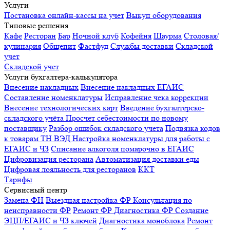
Услуги
Постановка онлайн-кассы на учет
Выкуп оборудования
Типовые решения
Кафе
Ресторан
Бар
Ночной клуб
Кофейня
Шаурма
Столовая/
кулинария
Общепит
Фастфуд
Службы доставки
Складской
учет
Складской учет
Услуги бухгалтера-калькулятора
Внесение накладных
Внесение накладных ЕГАИС
Составление номенклатуры
Исправление чека коррекции
Внесение технологических карт
Введение бухгалтерско-
складского учёта
Просчет себестоимости по новому
поставщику
Разбор ошибок складского учета
Подвязка кодов
к товарам ТН ВЭД
Настройка номенклатуры для работы с
ЕГАИС и ЧЗ
Списание алкоголя помарочно в ЕГАИС
Цифровизация ресторана
Автоматизация доставки еды
Цифровая лояльность для ресторанов
ККТ
Тарифы
Сервисный центр
Замена ФН
Выездная настройка ФР
Консультация по
неисправности ФР
Ремонт ФР
Диагностика ФР
Создание
ЭЦП/ЕГАИС и ЧЗ ключей
Диагностика моноблока
Ремонт