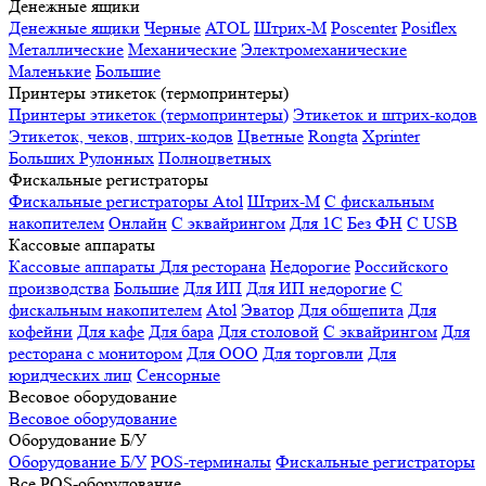
Денежные ящики
Денежные ящики
Черные
ATOL
Штрих-М
Poscenter
Posiflex
Металлические
Механические
Электромеханические
Маленькие
Большие
Принтеры этикеток (термопринтеры)
Принтеры этикеток (термопринтеры)
Этикеток и штрих-кодов
Этикеток, чеков, штрих-кодов
Цветные
Rongta
Xprinter
Больших
Рулонных
Полноцветных
Фискальные регистраторы
Фискальные регистраторы
Atol
Штрих-М
С фискальным
накопителем
Онлайн
С эквайрингом
Для 1С
Без ФН
С USB
Кассовые аппараты
Кассовые аппараты
Для ресторана
Недорогие
Российского
производства
Большие
Для ИП
Для ИП недорогие
С
фискальным накопителем
Atol
Эватор
Для общепита
Для
кофейни
Для кафе
Для бара
Для столовой
С эквайрингом
Для
ресторана с монитором
Для ООО
Для торговли
Для
юридческих лиц
Сенсорные
Весовое оборудование
Весовое оборудование
Оборудование Б/У
Оборудование Б/У
POS-терминалы
Фискальные регистраторы
Все POS-оборудование