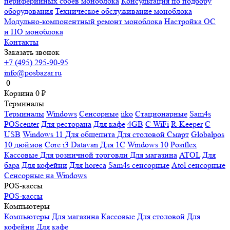
периферийных сбоев моноблока
Консультация по подбору
оборудования
Техническое обслуживание моноблока
Модульно-компонентный ремонт моноблока
Настройка ОС
и ПО моноблока
Контакты
Заказать звонок
+7 (495) 295-90-95
info@posbazar.ru
0
Корзина
0
₽
Терминалы
Терминалы
Windows
Сенсорные
iiko
Стационарные
Sam4s
POScenter
Для ресторана
Для кафе
4GB
С WiFi
R-Keeper
С
USB
Windows 11
Для общепита
Для столовой
Смарт
Globalpos
10 дюймов
Core i3
Datavan
Для 1С
Windows 10
Posiflex
Кассовые
Для розничной торговли
Для магазина
ATOL
Для
бара
Для кофейни
Для horeca
Sam4s сенсорные
Atol сенсорные
Сенсорные на Windows
POS-кассы
POS-кассы
Компьютеры
Компьютеры
Для магазина
Кассовые
Для столовой
Для
кофейни
Для кафе