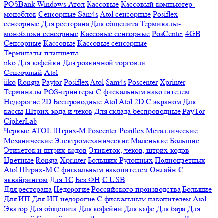
POSBank
Windows
Атол
Кассовые
Кассовый компьютер-
моноблок
Сенсорные Sam4s
Atol сенсорные
Posiflex
сенсорные
Для ресторана
Для общепита
Терминалы-
моноблоки сенсорные
Кассовые сенсорные
PosCenter
4GB
Сенсорные
Кассовые
Кассовые сенсорные
Терминалы-планшеты
iiko
Для кофейни
Для розничной торговли
Сенсорный
Atol
iiko
Rongta
Paytor
Posiflex
Atol
Sam4s
Poscenter
Xprinter
Терминалы
POS-принтеры
С фискальным накопителем
Недорогие
2D
Беспроводные
Atol
Atol 2D
С экраном
Для
кассы
Штрих-кода и чеков
Для склада беспроводные
PayTor
CipherLab
Черные
ATOL
Штрих-М
Poscenter
Posiflex
Металлические
Механические
Электромеханические
Маленькие
Большие
Этикеток и штрих-кодов
Этикеток, чеков, штрих-кодов
Цветные
Rongta
Xprinter
Больших
Рулонных
Полноцветных
Atol
Штрих-М
С фискальным накопителем
Онлайн
С
эквайрингом
Для 1С
Без ФН
С USB
Для ресторана
Недорогие
Российского производства
Большие
Для ИП
Для ИП недорогие
С фискальным накопителем
Atol
Эватор
Для общепита
Для кофейни
Для кафе
Для бара
Для