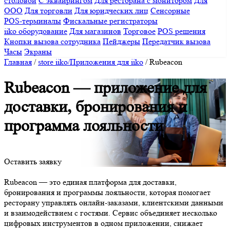
столовой
С эквайрингом
Для ресторана с монитором
Для
ООО
Для торговли
Для юридческих лиц
Сенсорные
POS-терминалы
Фискальные регистраторы
iiko оборудование
Для магазинов
Торговое
POS решения
Кнопки вызова сотрудника
Пейджеры
Передатчик вызова
Часы
Экраны
Главная
/
store iiko/Приложения для iiko
/
Rubeacon
Rubeacon — приложение для
доставки, бронирования и
программа лояльности
Оставить заявку
Rubeacon — это единая платформа для доставки,
бронирования и программы лояльности, которая помогает
ресторану управлять онлайн-заказами, клиентскими данными
и взаимодействием с гостями. Сервис объединяет несколько
цифровых инструментов в одном приложении, снижает