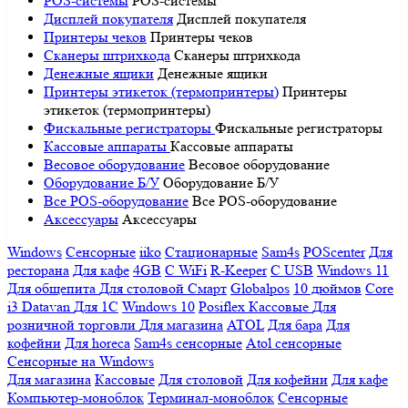
POS-системы
POS-системы
Дисплей покупателя
Дисплей покупателя
Принтеры чеков
Принтеры чеков
Сканеры штрихкода
Сканеры штрихкода
Денежные ящики
Денежные ящики
Принтеры этикеток (термопринтеры)
Принтеры
этикеток (термопринтеры)
Фискальные регистраторы
Фискальные регистраторы
Кассовые аппараты
Кассовые аппараты
Весовое оборудование
Весовое оборудование
Оборудование Б/У
Оборудование Б/У
Все POS-оборудование
Все POS-оборудование
Аксессуары
Аксессуары
Windows
Сенсорные
iiko
Стационарные
Sam4s
POScenter
Для
ресторана
Для кафе
4GB
С WiFi
R-Keeper
С USB
Windows 11
Для общепита
Для столовой
Смарт
Globalpos
10 дюймов
Core
i3
Datavan
Для 1С
Windows 10
Posiflex
Кассовые
Для
розничной торговли
Для магазина
ATOL
Для бара
Для
кофейни
Для horeca
Sam4s сенсорные
Atol сенсорные
Сенсорные на Windows
Для магазина
Кассовые
Для столовой
Для кофейни
Для кафе
Компьютер-моноблок
Терминал-моноблок
Сенсорные