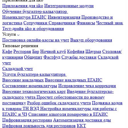
Приложения для iiko
Интеграционные модули
Обучение бухгалтер-калькулятор
Номенклатура
ЕГАИС
Инвентаризация
Производство и
логистика
Сотрудники
Справочники
Финансы
Честный знак
Тест-драйв iiko и оборудования
Услуги
Постановка онлайн-кассы на учет
Выкуп оборудования
Типовые решения
Кафе
Ресторан
Бар
Ночной клуб
Кофейня
Шаурма
Столовая/
кулинария
Общепит
Фастфуд
Службы доставки
Складской
учет
Складской учет
Услуги бухгалтера-калькулятора
Внесение накладных
Внесение накладных ЕГАИС
Составление номенклатуры
Исправление чека коррекции
Внесение технологических карт
Введение бухгалтерско-
складского учёта
Просчет себестоимости по новому
поставщику
Разбор ошибок складского учета
Подвязка кодов
к товарам ТН ВЭД
Настройка номенклатуры для работы с
ЕГАИС и ЧЗ
Списание алкоголя помарочно в ЕГАИС
Цифровизация ресторана
Автоматизация доставки еды
Цифровая лояльность для ресторанов
ККТ