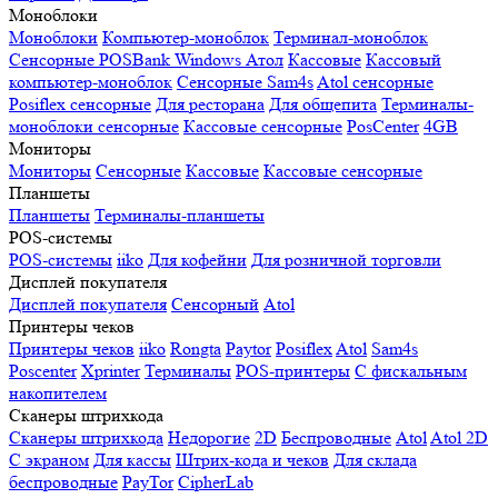
Моноблоки
Моноблоки
Компьютер-моноблок
Терминал-моноблок
Сенсорные
POSBank
Windows
Атол
Кассовые
Кассовый
компьютер-моноблок
Сенсорные Sam4s
Atol сенсорные
Posiflex сенсорные
Для ресторана
Для общепита
Терминалы-
моноблоки сенсорные
Кассовые сенсорные
PosCenter
4GB
Мониторы
Мониторы
Сенсорные
Кассовые
Кассовые сенсорные
Планшеты
Планшеты
Терминалы-планшеты
POS-системы
POS-системы
iiko
Для кофейни
Для розничной торговли
Дисплей покупателя
Дисплей покупателя
Сенсорный
Atol
Принтеры чеков
Принтеры чеков
iiko
Rongta
Paytor
Posiflex
Atol
Sam4s
Poscenter
Xprinter
Терминалы
POS-принтеры
С фискальным
накопителем
Сканеры штрихкода
Сканеры штрихкода
Недорогие
2D
Беспроводные
Atol
Atol 2D
С экраном
Для кассы
Штрих-кода и чеков
Для склада
беспроводные
PayTor
CipherLab