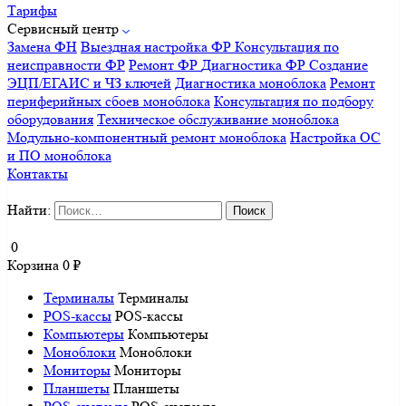
Тарифы
Сервисный центр
Замена ФН
Выездная настройка ФР
Консультация по
неисправности ФР
Ремонт ФР
Диагностика ФР
Создание
ЭЦП/ЕГАИС и ЧЗ ключей
Диагностика моноблока
Ремонт
периферийных сбоев моноблока
Консультация по подбору
оборудования
Техническое обслуживание моноблока
Модульно-компонентный ремонт моноблока
Настройка ОС
и ПО моноблока
Контакты
Найти:
0
Корзина
0
₽
Терминалы
Терминалы
POS-кассы
POS-кассы
Компьютеры
Компьютеры
Моноблоки
Моноблоки
Мониторы
Мониторы
Планшеты
Планшеты