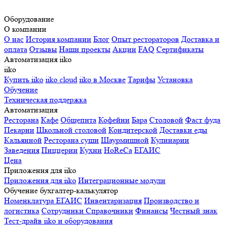
Оборудование
О компании
О нас
История компании
Блог
Опыт рестораторов
Доставка и
оплата
Отзывы
Наши проекты
Акции
FAQ
Сертификаты
Автоматизация iiko
iiko
Купить iiko
iiko cloud
iiko в Москве
Тарифы
Установка
Обучение
Техническая поддержка
Автоматизация
Ресторана
Кафе
Общепита
Кофейни
Бара
Столовой
Фаст фуда
Пекарни
Школьной столовой
Кондитерской
Доставки еды
Кальянной
Ресторана суши
Шаурмишной
Кулинарии
Заведения
Пиццерии
Кухни
HoReCa
ЕГАИС
Цена
Приложения для iiko
Приложения для iiko
Интеграционные модули
Обучение бухгалтер-калькулятор
Номенклатура
ЕГАИС
Инвентаризация
Производство и
логистика
Сотрудники
Справочники
Финансы
Честный знак
Тест-драйв iiko и оборудования