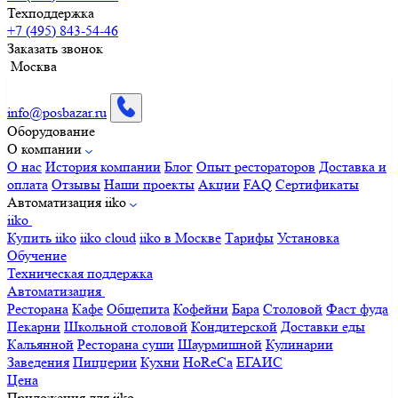
Техподдержка
+7 (495) 843-54-46
Заказать звонок
Москва
info@posbazar.ru
Оборудование
О компании
О нас
История компании
Блог
Опыт рестораторов
Доставка и
оплата
Отзывы
Наши проекты
Акции
FAQ
Сертификаты
Автоматизация iiko
iiko
Купить iiko
iiko cloud
iiko в Москве
Тарифы
Установка
Обучение
Техническая поддержка
Автоматизация
Ресторана
Кафе
Общепита
Кофейни
Бара
Столовой
Фаст фуда
Пекарни
Школьной столовой
Кондитерской
Доставки еды
Кальянной
Ресторана суши
Шаурмишной
Кулинарии
Заведения
Пиццерии
Кухни
HoReCa
ЕГАИС
Цена
Приложения для iiko