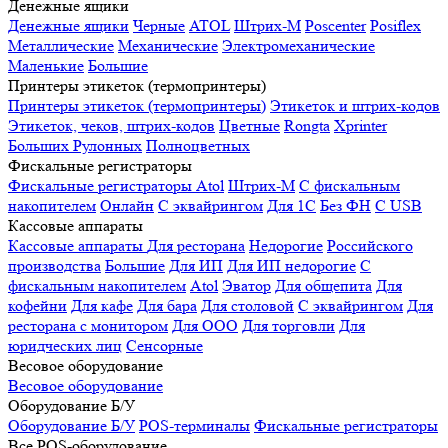
Денежные ящики
Денежные ящики
Черные
ATOL
Штрих-М
Poscenter
Posiflex
Металлические
Механические
Электромеханические
Маленькие
Большие
Принтеры этикеток (термопринтеры)
Принтеры этикеток (термопринтеры)
Этикеток и штрих-кодов
Этикеток, чеков, штрих-кодов
Цветные
Rongta
Xprinter
Больших
Рулонных
Полноцветных
Фискальные регистраторы
Фискальные регистраторы
Atol
Штрих-М
С фискальным
накопителем
Онлайн
С эквайрингом
Для 1С
Без ФН
С USB
Кассовые аппараты
Кассовые аппараты
Для ресторана
Недорогие
Российского
производства
Большие
Для ИП
Для ИП недорогие
С
фискальным накопителем
Atol
Эватор
Для общепита
Для
кофейни
Для кафе
Для бара
Для столовой
С эквайрингом
Для
ресторана с монитором
Для ООО
Для торговли
Для
юридческих лиц
Сенсорные
Весовое оборудование
Весовое оборудование
Оборудование Б/У
Оборудование Б/У
POS-терминалы
Фискальные регистраторы
Все POS-оборудование