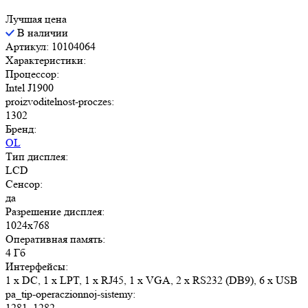
Лучшая цена
В наличии
Артикул: 10104064
Характеристики:
Процессор:
Intel J1900
proizvoditelnost-proczes:
1302
Бренд:
OL
Тип дисплея:
LCD
Сенсор:
да
Разрешение дисплея:
1024x768
Оперативная память:
4 Гб
Интерфейсы:
1 x DC, 1 x LPT, 1 x RJ45, 1 x VGA, 2 х RS232 (DB9), 6 x USB
pa_tip-operaczionnoj-sistemy:
1281, 1282