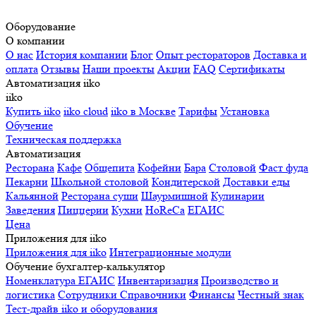
Оборудование
О компании
О нас
История компании
Блог
Опыт рестораторов
Доставка и
оплата
Отзывы
Наши проекты
Акции
FAQ
Сертификаты
Автоматизация iiko
iiko
Купить iiko
iiko cloud
iiko в Москве
Тарифы
Установка
Обучение
Техническая поддержка
Автоматизация
Ресторана
Кафе
Общепита
Кофейни
Бара
Столовой
Фаст фуда
Пекарни
Школьной столовой
Кондитерской
Доставки еды
Кальянной
Ресторана суши
Шаурмишной
Кулинарии
Заведения
Пиццерии
Кухни
HoReCa
ЕГАИС
Цена
Приложения для iiko
Приложения для iiko
Интеграционные модули
Обучение бухгалтер-калькулятор
Номенклатура
ЕГАИС
Инвентаризация
Производство и
логистика
Сотрудники
Справочники
Финансы
Честный знак
Тест-драйв iiko и оборудования