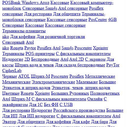
POSBank
Windows
Атол
Кассовые
Кассовый компьютер-
моноблок
Сенсорные Sam4s
Atol сенсорные
Posiflex
сенсорные
Для ресторана
Для общепита
Терминалы-
моноблоки сенсорные
Кассовые сенсорные
PosCenter
4GB
Сенсорные
Кассовые
Кассовые сенсорные
Терминалы-планшеты
iiko
Для кофейни
Для розничной торговли
Сенсорный
Atol
iiko
Rongta
Paytor
Posiflex
Atol
Sam4s
Poscenter
Xprinter
Терминалы
POS-принтеры
С фискальным накопителем
Недорогие
2D
Беспроводные
Atol
Atol 2D
С экраном
Для
кассы
Штрих-кода и чеков
Для склада беспроводные
PayTor
CipherLab
Черные
ATOL
Штрих-М
Poscenter
Posiflex
Металлические
Механические
Электромеханические
Маленькие
Большие
Этикеток и штрих-кодов
Этикеток, чеков, штрих-кодов
Цветные
Rongta
Xprinter
Больших
Рулонных
Полноцветных
Atol
Штрих-М
С фискальным накопителем
Онлайн
С
эквайрингом
Для 1С
Без ФН
С USB
Для ресторана
Недорогие
Российского производства
Большие
Для ИП
Для ИП недорогие
С фискальным накопителем
Atol
Эватор
Для общепита
Для кофейни
Для кафе
Для бара
Для