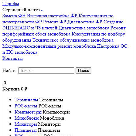
Тарифы
Сервисный центр
Замена ФН
Выездная настройка ФР
Консультация по
неисправности ФР
Ремонт ФР
Диагностика ФР
Создание
ЭЦП/ЕГАИС и ЧЗ ключей
Диагностика моноблока
Ремонт
периферийных сбоев моноблока
Консультация по подбору
оборудования
Техническое обслуживание моноблока
Модульно-компонентный ремонт моноблока
Настройка ОС
и ПО моноблока
Контакты
Найти:
0
Корзина
0
₽
Терминалы
Терминалы
POS-кассы
POS-кассы
Компьютеры
Компьютеры
Моноблоки
Моноблоки
Мониторы
Мониторы
Планшеты
Планшеты