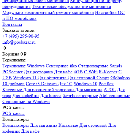
периферийных сбоев моноблока
Консультация по подбору
оборудования
Техническое обслуживание моноблока
Модульно-компонентный ремонт моноблока
Настройка ОС
и ПО моноблока
Контакты
Заказать звонок
+7 (495) 295-90-95
info@posbazar.ru
0
Корзина
0
₽
Терминалы
Терминалы
Windows
Сенсорные
iiko
Стационарные
Sam4s
POScenter
Для ресторана
Для кафе
4GB
С WiFi
R-Keeper
С
USB
Windows 11
Для общепита
Для столовой
Смарт
Globalpos
10 дюймов
Core i3
Datavan
Для 1С
Windows 10
Posiflex
Кассовые
Для розничной торговли
Для магазина
ATOL
Для
бара
Для кофейни
Для horeca
Sam4s сенсорные
Atol сенсорные
Сенсорные на Windows
POS-кассы
POS-кассы
Компьютеры
Компьютеры
Для магазина
Кассовые
Для столовой
Для
кофейни
Для кафе