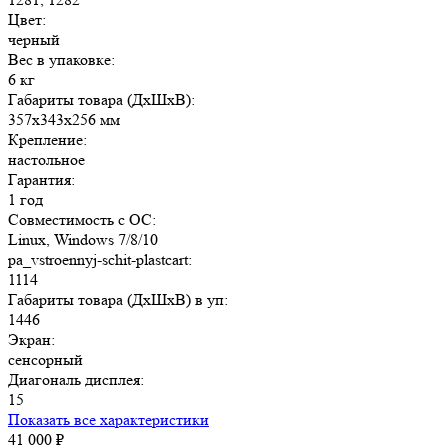
Цвет:
черный
Вес в упаковке:
6 кг
Габариты товара (ДxШxВ):
357x343x256 мм
Крепление:
настольное
Гарантия:
1 год
Совместимость с ОС:
Linux, Windows 7/8/10
pa_vstroennyj-schit-plastcart:
1114
Габариты товара (ДxШxВ) в уп:
1446
Экран:
сенсорный
Диагональ дисплея:
15
Показать все характеристики
41 000
₽