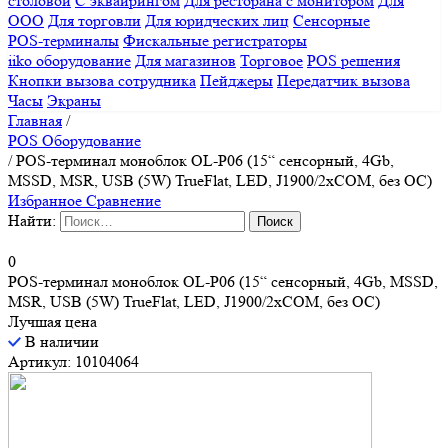
столовой
С эквайрингом
Для ресторана с монитором
Для
ООО
Для торговли
Для юридческих лиц
Сенсорные
POS-терминалы
Фискальные регистраторы
iiko оборудование
Для магазинов
Торговое
POS решения
Кнопки вызова сотрудника
Пейджеры
Передатчик вызова
Часы
Экраны
Главная
/
POS Оборудование
/
POS-терминал моноблок OL-P06 (15“ сенсорный, 4Gb,
MSSD, MSR, USB (5W) TrueFlat, LED, J1900/2xCOM, без ОС)
Избранное
Сравнение
Найти:
0
POS-терминал моноблок OL-P06 (15“ сенсорный, 4Gb, MSSD,
MSR, USB (5W) TrueFlat, LED, J1900/2xCOM, без ОС)
Лучшая цена
В наличии
Артикул: 10104064