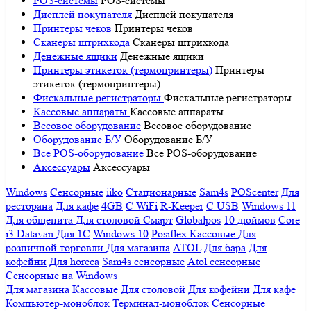
POS-системы
POS-системы
Дисплей покупателя
Дисплей покупателя
Принтеры чеков
Принтеры чеков
Сканеры штрихкода
Сканеры штрихкода
Денежные ящики
Денежные ящики
Принтеры этикеток (термопринтеры)
Принтеры
этикеток (термопринтеры)
Фискальные регистраторы
Фискальные регистраторы
Кассовые аппараты
Кассовые аппараты
Весовое оборудование
Весовое оборудование
Оборудование Б/У
Оборудование Б/У
Все POS-оборудование
Все POS-оборудование
Аксессуары
Аксессуары
Windows
Сенсорные
iiko
Стационарные
Sam4s
POScenter
Для
ресторана
Для кафе
4GB
С WiFi
R-Keeper
С USB
Windows 11
Для общепита
Для столовой
Смарт
Globalpos
10 дюймов
Core
i3
Datavan
Для 1С
Windows 10
Posiflex
Кассовые
Для
розничной торговли
Для магазина
ATOL
Для бара
Для
кофейни
Для horeca
Sam4s сенсорные
Atol сенсорные
Сенсорные на Windows
Для магазина
Кассовые
Для столовой
Для кофейни
Для кафе
Компьютер-моноблок
Терминал-моноблок
Сенсорные