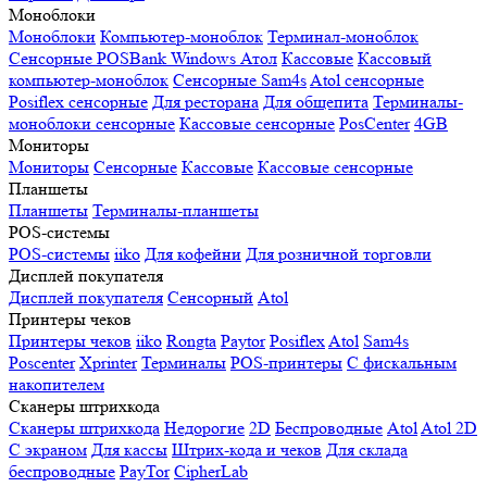
Моноблоки
Моноблоки
Компьютер-моноблок
Терминал-моноблок
Сенсорные
POSBank
Windows
Атол
Кассовые
Кассовый
компьютер-моноблок
Сенсорные Sam4s
Atol сенсорные
Posiflex сенсорные
Для ресторана
Для общепита
Терминалы-
моноблоки сенсорные
Кассовые сенсорные
PosCenter
4GB
Мониторы
Мониторы
Сенсорные
Кассовые
Кассовые сенсорные
Планшеты
Планшеты
Терминалы-планшеты
POS-системы
POS-системы
iiko
Для кофейни
Для розничной торговли
Дисплей покупателя
Дисплей покупателя
Сенсорный
Atol
Принтеры чеков
Принтеры чеков
iiko
Rongta
Paytor
Posiflex
Atol
Sam4s
Poscenter
Xprinter
Терминалы
POS-принтеры
С фискальным
накопителем
Сканеры штрихкода
Сканеры штрихкода
Недорогие
2D
Беспроводные
Atol
Atol 2D
С экраном
Для кассы
Штрих-кода и чеков
Для склада
беспроводные
PayTor
CipherLab