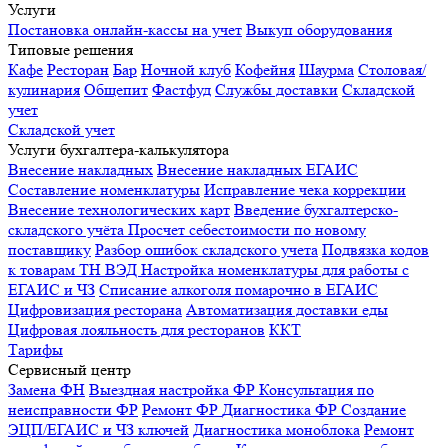
Услуги
Постановка онлайн-кассы на учет
Выкуп оборудования
Типовые решения
Кафе
Ресторан
Бар
Ночной клуб
Кофейня
Шаурма
Столовая/
кулинария
Общепит
Фастфуд
Службы доставки
Складской
учет
Складской учет
Услуги бухгалтера-калькулятора
Внесение накладных
Внесение накладных ЕГАИС
Составление номенклатуры
Исправление чека коррекции
Внесение технологических карт
Введение бухгалтерско-
складского учёта
Просчет себестоимости по новому
поставщику
Разбор ошибок складского учета
Подвязка кодов
к товарам ТН ВЭД
Настройка номенклатуры для работы с
ЕГАИС и ЧЗ
Списание алкоголя помарочно в ЕГАИС
Цифровизация ресторана
Автоматизация доставки еды
Цифровая лояльность для ресторанов
ККТ
Тарифы
Сервисный центр
Замена ФН
Выездная настройка ФР
Консультация по
неисправности ФР
Ремонт ФР
Диагностика ФР
Создание
ЭЦП/ЕГАИС и ЧЗ ключей
Диагностика моноблока
Ремонт