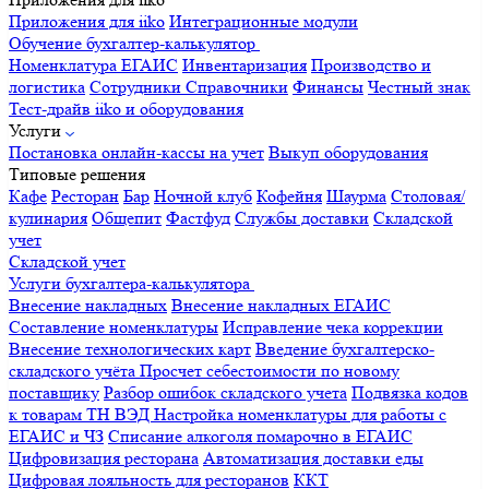
Приложения для iiko
Интеграционные модули
Обучение бухгалтер-калькулятор
Номенклатура
ЕГАИС
Инвентаризация
Производство и
логистика
Сотрудники
Справочники
Финансы
Честный знак
Тест-драйв iiko и оборудования
Услуги
Постановка онлайн-кассы на учет
Выкуп оборудования
Типовые решения
Кафе
Ресторан
Бар
Ночной клуб
Кофейня
Шаурма
Столовая/
кулинария
Общепит
Фастфуд
Службы доставки
Складской
учет
Складской учет
Услуги бухгалтера-калькулятора
Внесение накладных
Внесение накладных ЕГАИС
Составление номенклатуры
Исправление чека коррекции
Внесение технологических карт
Введение бухгалтерско-
складского учёта
Просчет себестоимости по новому
поставщику
Разбор ошибок складского учета
Подвязка кодов
к товарам ТН ВЭД
Настройка номенклатуры для работы с
ЕГАИС и ЧЗ
Списание алкоголя помарочно в ЕГАИС
Цифровизация ресторана
Автоматизация доставки еды
Цифровая лояльность для ресторанов
ККТ