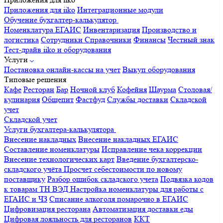
Приложения для iiko
Интеграционные модули
Обучение бухгалтер-калькулятор
Номенклатура
ЕГАИС
Инвентаризация
Производство и
логистика
Сотрудники
Справочники
Финансы
Честный знак
Тест-драйв iiko и оборудования
Услуги
Постановка онлайн-кассы на учет
Выкуп оборудования
Типовые решения
Кафе
Ресторан
Бар
Ночной клуб
Кофейня
Шаурма
Столовая/
кулинария
Общепит
Фастфуд
Службы доставки
Складской
учет
Складской учет
Услуги бухгалтера-калькулятора
Внесение накладных
Внесение накладных ЕГАИС
Составление номенклатуры
Исправление чека коррекции
Внесение технологических карт
Введение бухгалтерско-
складского учёта
Просчет себестоимости по новому
поставщику
Разбор ошибок складского учета
Подвязка кодов
к товарам ТН ВЭД
Настройка номенклатуры для работы с
ЕГАИС и ЧЗ
Списание алкоголя помарочно в ЕГАИС
Цифровизация ресторана
Автоматизация доставки еды
Цифровая лояльность для ресторанов
ККТ