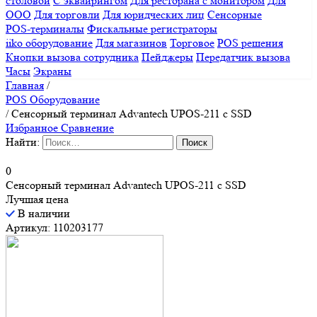
столовой
С эквайрингом
Для ресторана с монитором
Для
ООО
Для торговли
Для юридческих лиц
Сенсорные
POS-терминалы
Фискальные регистраторы
iiko оборудование
Для магазинов
Торговое
POS решения
Кнопки вызова сотрудника
Пейджеры
Передатчик вызова
Часы
Экраны
Главная
/
POS Оборудование
/
Сенсорный терминал Advantech UPOS-211 с SSD
Избранное
Сравнение
Найти:
0
Сенсорный терминал Advantech UPOS-211 с SSD
Лучшая цена
В наличии
Артикул: 110203177