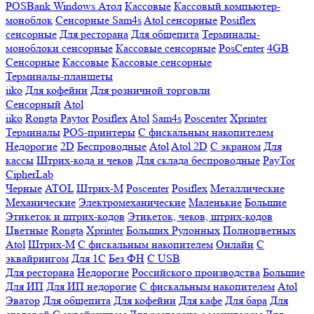
POSBank
Windows
Атол
Кассовые
Кассовый компьютер-
моноблок
Сенсорные Sam4s
Atol сенсорные
Posiflex
сенсорные
Для ресторана
Для общепита
Терминалы-
моноблоки сенсорные
Кассовые сенсорные
PosCenter
4GB
Сенсорные
Кассовые
Кассовые сенсорные
Терминалы-планшеты
iiko
Для кофейни
Для розничной торговли
Сенсорный
Atol
iiko
Rongta
Paytor
Posiflex
Atol
Sam4s
Poscenter
Xprinter
Терминалы
POS-принтеры
С фискальным накопителем
Недорогие
2D
Беспроводные
Atol
Atol 2D
С экраном
Для
кассы
Штрих-кода и чеков
Для склада беспроводные
PayTor
CipherLab
Черные
ATOL
Штрих-М
Poscenter
Posiflex
Металлические
Механические
Электромеханические
Маленькие
Большие
Этикеток и штрих-кодов
Этикеток, чеков, штрих-кодов
Цветные
Rongta
Xprinter
Больших
Рулонных
Полноцветных
Atol
Штрих-М
С фискальным накопителем
Онлайн
С
эквайрингом
Для 1С
Без ФН
С USB
Для ресторана
Недорогие
Российского производства
Большие
Для ИП
Для ИП недорогие
С фискальным накопителем
Atol
Эватор
Для общепита
Для кофейни
Для кафе
Для бара
Для