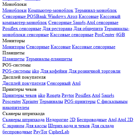
Моноблоки
Моноблоки
Компьютер-моноблок
Терминал-моноблок
Сенсорные
POSBank
Windows
Атол
Кассовые
Кассовый
компьютер-моноблок
Сенсорные Sam4s
Atol сенсорные
Posiflex сенсорные
Для ресторана
Для общепита
Терминалы-
моноблоки сенсорные
Кассовые сенсорные
PosCenter
4GB
Мониторы
Мониторы
Сенсорные
Кассовые
Кассовые сенсорные
Планшеты
Планшеты
Терминалы-планшеты
POS-системы
POS-системы
iiko
Для кофейни
Для розничной торговли
Дисплей покупателя
Дисплей покупателя
Сенсорный
Atol
Принтеры чеков
Принтеры чеков
iiko
Rongta
Paytor
Posiflex
Atol
Sam4s
Poscenter
Xprinter
Терминалы
POS-принтеры
С фискальным
накопителем
Сканеры штрихкода
Сканеры штрихкода
Недорогие
2D
Беспроводные
Atol
Atol 2D
С экраном
Для кассы
Штрих-кода и чеков
Для склада
беспроводные
PayTor
CipherLab