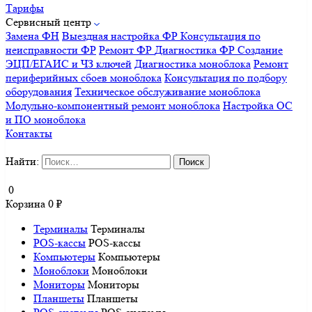
Тарифы
Сервисный центр
Замена ФН
Выездная настройка ФР
Консультация по
неисправности ФР
Ремонт ФР
Диагностика ФР
Создание
ЭЦП/ЕГАИС и ЧЗ ключей
Диагностика моноблока
Ремонт
периферийных сбоев моноблока
Консультация по подбору
оборудования
Техническое обслуживание моноблока
Модульно-компонентный ремонт моноблока
Настройка ОС
и ПО моноблока
Контакты
Найти:
0
Корзина
0
₽
Терминалы
Терминалы
POS-кассы
POS-кассы
Компьютеры
Компьютеры
Моноблоки
Моноблоки
Мониторы
Мониторы
Планшеты
Планшеты