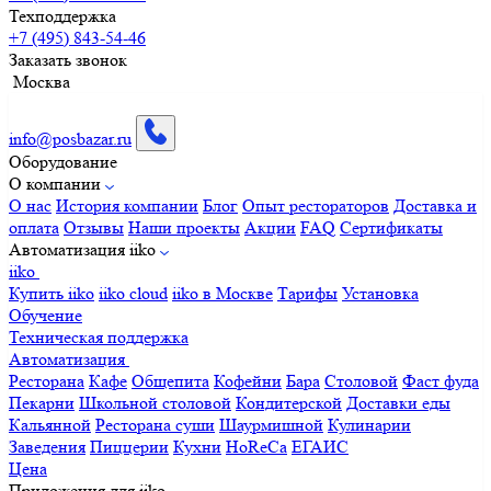
Техподдержка
+7 (495) 843-54-46
Заказать звонок
Москва
info@posbazar.ru
Оборудование
О компании
О нас
История компании
Блог
Опыт рестораторов
Доставка и
оплата
Отзывы
Наши проекты
Акции
FAQ
Сертификаты
Автоматизация iiko
iiko
Купить iiko
iiko cloud
iiko в Москве
Тарифы
Установка
Обучение
Техническая поддержка
Автоматизация
Ресторана
Кафе
Общепита
Кофейни
Бара
Столовой
Фаст фуда
Пекарни
Школьной столовой
Кондитерской
Доставки еды
Кальянной
Ресторана суши
Шаурмишной
Кулинарии
Заведения
Пиццерии
Кухни
HoReCa
ЕГАИС
Цена
Приложения для iiko