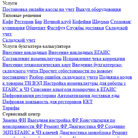
Услуги
Постановка онлайн-кассы на учет
Выкуп оборудования
Типовые решения
Кафе
Ресторан
Бар
Ночной клуб
Кофейня
Шаурма
Столовая/
кулинария
Общепит
Фастфуд
Службы доставки
Складской
учет
Складской учет
Услуги бухгалтера-калькулятора
Внесение накладных
Внесение накладных ЕГАИС
Составление номенклатуры
Исправление чека коррекции
Внесение технологических карт
Введение бухгалтерско-
складского учёта
Просчет себестоимости по новому
поставщику
Разбор ошибок складского учета
Подвязка кодов
к товарам ТН ВЭД
Настройка номенклатуры для работы с
ЕГАИС и ЧЗ
Списание алкоголя помарочно в ЕГАИС
Цифровизация ресторана
Автоматизация доставки еды
Цифровая лояльность для ресторанов
ККТ
Тарифы
Сервисный центр
Замена ФН
Выездная настройка ФР
Консультация по
неисправности ФР
Ремонт ФР
Диагностика ФР
Создание
ЭЦП/ЕГАИС и ЧЗ ключей
Диагностика моноблока
Ремонт