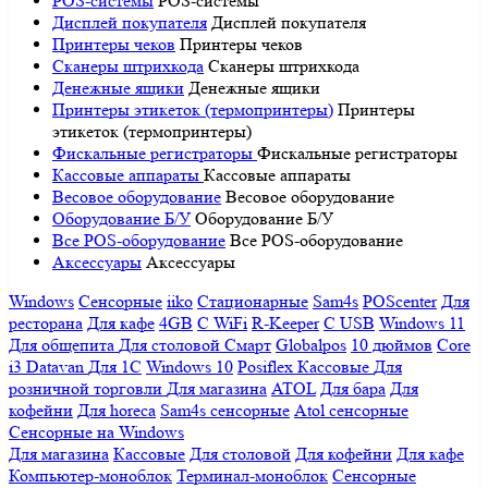
POS-системы
POS-системы
Дисплей покупателя
Дисплей покупателя
Принтеры чеков
Принтеры чеков
Сканеры штрихкода
Сканеры штрихкода
Денежные ящики
Денежные ящики
Принтеры этикеток (термопринтеры)
Принтеры
этикеток (термопринтеры)
Фискальные регистраторы
Фискальные регистраторы
Кассовые аппараты
Кассовые аппараты
Весовое оборудование
Весовое оборудование
Оборудование Б/У
Оборудование Б/У
Все POS-оборудование
Все POS-оборудование
Аксессуары
Аксессуары
Windows
Сенсорные
iiko
Стационарные
Sam4s
POScenter
Для
ресторана
Для кафе
4GB
С WiFi
R-Keeper
С USB
Windows 11
Для общепита
Для столовой
Смарт
Globalpos
10 дюймов
Core
i3
Datavan
Для 1С
Windows 10
Posiflex
Кассовые
Для
розничной торговли
Для магазина
ATOL
Для бара
Для
кофейни
Для horeca
Sam4s сенсорные
Atol сенсорные
Сенсорные на Windows
Для магазина
Кассовые
Для столовой
Для кофейни
Для кафе
Компьютер-моноблок
Терминал-моноблок
Сенсорные