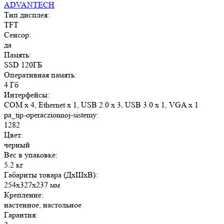
ADVANTECH
Тип дисплея:
TFT
Сенсор:
да
Память:
SSD 120ГБ
Оперативная память:
4 Гб
Интерфейсы:
COM x 4, Ethernet x 1, USB 2.0 x 3, USB 3.0 x 1, VGA x 1
pa_tip-operaczionnoj-sistemy:
1282
Цвет:
черный
Вес в упаковке:
5.2 кг
Габариты товара (ДxШxВ):
254x327x237 мм
Крепление:
настенное, настольное
Гарантия: