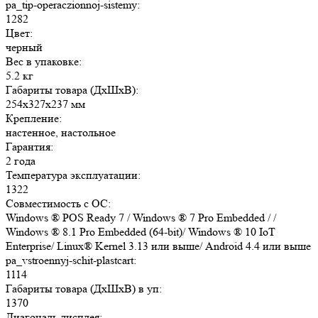
pa_tip-operaczionnoj-sistemy:
1282
Цвет:
черный
Вес в упаковке:
5.2 кг
Габариты товара (ДxШxВ):
254x327x237 мм
Крепление:
настенное, настольное
Гарантия:
2 года
Температура эксплуатации:
1322
Совместимость с ОС:
Windows ® POS Ready 7 / Windows ® 7 Pro Embedded / /
Windows ® 8.1 Pro Embedded (64-bit)/ Windows ® 10 IoT
Enterprise/ Linux® Kernel 3.13 или выше/ Android 4.4 или выше
pa_vstroennyj-schit-plastcart:
1114
Габариты товара (ДxШxВ) в уп:
1370
Диагональ дисплея: