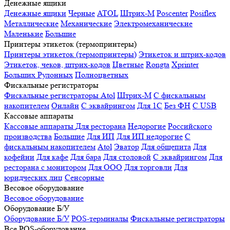
Денежные ящики
Денежные ящики
Черные
ATOL
Штрих-М
Poscenter
Posiflex
Металлические
Механические
Электромеханические
Маленькие
Большие
Принтеры этикеток (термопринтеры)
Принтеры этикеток (термопринтеры)
Этикеток и штрих-кодов
Этикеток, чеков, штрих-кодов
Цветные
Rongta
Xprinter
Больших
Рулонных
Полноцветных
Фискальные регистраторы
Фискальные регистраторы
Atol
Штрих-М
С фискальным
накопителем
Онлайн
С эквайрингом
Для 1С
Без ФН
С USB
Кассовые аппараты
Кассовые аппараты
Для ресторана
Недорогие
Российского
производства
Большие
Для ИП
Для ИП недорогие
С
фискальным накопителем
Atol
Эватор
Для общепита
Для
кофейни
Для кафе
Для бара
Для столовой
С эквайрингом
Для
ресторана с монитором
Для ООО
Для торговли
Для
юридческих лиц
Сенсорные
Весовое оборудование
Весовое оборудование
Оборудование Б/У
Оборудование Б/У
POS-терминалы
Фискальные регистраторы
Все POS-оборудование