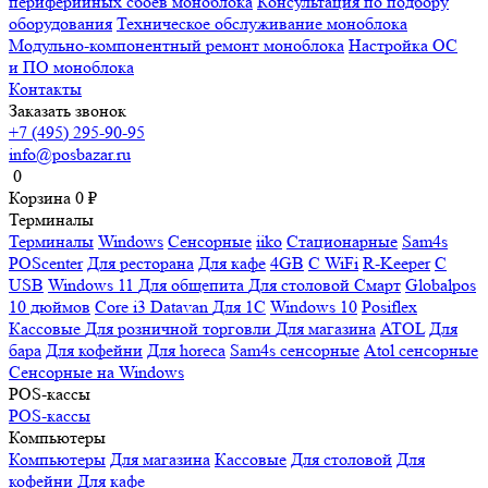
периферийных сбоев моноблока
Консультация по подбору
оборудования
Техническое обслуживание моноблока
Модульно-компонентный ремонт моноблока
Настройка ОС
и ПО моноблока
Контакты
Заказать звонок
+7 (495) 295-90-95
info@posbazar.ru
0
Корзина
0
₽
Терминалы
Терминалы
Windows
Сенсорные
iiko
Стационарные
Sam4s
POScenter
Для ресторана
Для кафе
4GB
С WiFi
R-Keeper
С
USB
Windows 11
Для общепита
Для столовой
Смарт
Globalpos
10 дюймов
Core i3
Datavan
Для 1С
Windows 10
Posiflex
Кассовые
Для розничной торговли
Для магазина
ATOL
Для
бара
Для кофейни
Для horeca
Sam4s сенсорные
Atol сенсорные
Сенсорные на Windows
POS-кассы
POS-кассы
Компьютеры
Компьютеры
Для магазина
Кассовые
Для столовой
Для
кофейни
Для кафе