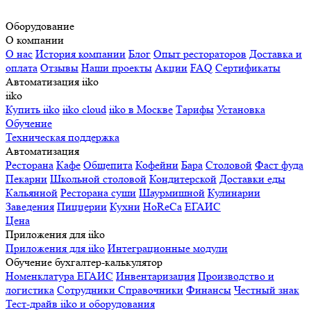
Оборудование
О компании
О нас
История компании
Блог
Опыт рестораторов
Доставка и
оплата
Отзывы
Наши проекты
Акции
FAQ
Сертификаты
Автоматизация iiko
iiko
Купить iiko
iiko cloud
iiko в Москве
Тарифы
Установка
Обучение
Техническая поддержка
Автоматизация
Ресторана
Кафе
Общепита
Кофейни
Бара
Столовой
Фаст фуда
Пекарни
Школьной столовой
Кондитерской
Доставки еды
Кальянной
Ресторана суши
Шаурмишной
Кулинарии
Заведения
Пиццерии
Кухни
HoReCa
ЕГАИС
Цена
Приложения для iiko
Приложения для iiko
Интеграционные модули
Обучение бухгалтер-калькулятор
Номенклатура
ЕГАИС
Инвентаризация
Производство и
логистика
Сотрудники
Справочники
Финансы
Честный знак
Тест-драйв iiko и оборудования