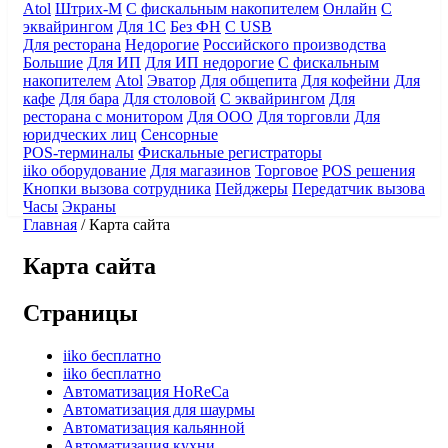
Atol
Штрих-М
С фискальным накопителем
Онлайн
С
эквайрингом
Для 1С
Без ФН
С USB
Для ресторана
Недорогие
Российского производства
Большие
Для ИП
Для ИП недорогие
С фискальным
накопителем
Atol
Эватор
Для общепита
Для кофейни
Для
кафе
Для бара
Для столовой
С эквайрингом
Для
ресторана с монитором
Для ООО
Для торговли
Для
юридческих лиц
Сенсорные
POS-терминалы
Фискальные регистраторы
iiko оборудование
Для магазинов
Торговое
POS решения
Кнопки вызова сотрудника
Пейджеры
Передатчик вызова
Часы
Экраны
Главная
/
Карта сайта
Карта сайта
Страницы
iiko бесплатно
iiko бесплатно
Автоматизация HoReCa
Автоматизация для шаурмы
Автоматизация кальянной
Автоматизация кухни