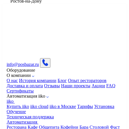
​Ростов-на-Дону
info@posbazar.ru
Оборудование
О компании
О нас
История компании
Блог
Опыт рестораторов
Доставка и оплата
Отзывы
Наши проекты
Акции
FAQ
Сертификаты
Автоматизация iiko
iiko
Купить iiko
iiko cloud
iiko в Москве
Тарифы
Установка
Обучение
Техническая поддержка
Автоматизация
Ресторана
Кафе
Общепита
Кофейни
Бара
Столовой
Фаст