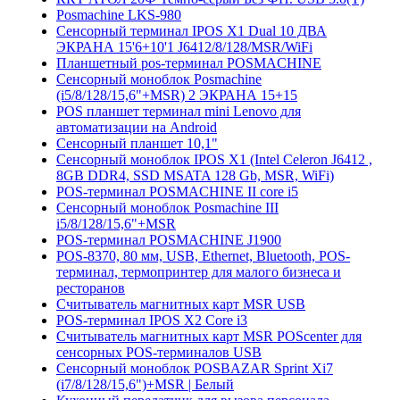
Posmaсhine LKS-980
Сенсорный терминал IPOS X1 Dual 10 ДВА
ЭКРАНА 15'6+10'1 J6412/8/128/MSR/WiFi
Планшетный pos-терминал POSMACHINE
Сенсорный моноблок Posmachine
(i5/8/128/15,6"+MSR) 2 ЭКРАНА 15+15
POS планшет терминал mini Lenovo для
автоматизации на Android
Сенсорный планшет 10,1"
Сенсорный моноблок IPOS X1 (Intel Celeron J6412 ,
8GB DDR4, SSD MSATA 128 Gb, MSR, WiFi)
POS-терминал POSMACHINE II core i5
Сенсорный моноблок Posmachine III
i5/8/128/15,6"+MSR
POS-терминал POSMACHINE J1900
POS-8370, 80 мм, USB, Ethernet, Bluetooth, POS-
терминал, термопринтер для малого бизнеса и
ресторанов
Считыватель магнитных карт MSR USB
POS-терминал IPOS X2 Core i3
Считыватель магнитных карт MSR POScenter для
сенсорных POS-терминалов USB
Сенсорный моноблок POSBAZAR Sprint Хi7
(i7/8/128/15,6")+MSR | Белый