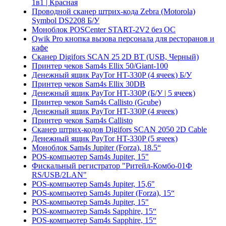
1в1 | Красная
Проводной сканер штрих-кода Zebra (Motorola)
Symbol DS2208 Б/У
Моноблок POSCenter START-2V2 без ОС
Qwik Pro кнопка вызова персонала для ресторанов и
кафе
Сканер Digifors SCAN 25 2D BT (USB, Черный)
Принтер чеков Sam4s Ellix 50/Giant-100
Денежный ящик PayTor HT-330P (4 ячеек) Б/У
Принтер чеков Sam4s Ellix 30DB
Денежный ящик PayTor HT-330P (Б/У | 5 ячеек)
Принтер чеков Sam4s Callisto (Gcube)
Денежный ящик PayTor HT-330P (4 ячеек)
Принтер чеков Sam4s Callisto
Сканер штрих-кодов Digifors SCAN 2050 2D Cable
Денежный ящик PayTor HT-330P (5 ячеек)
Моноблок Sam4s Jupiter (Forza), 18.5“
POS-компьютер Sam4s Jupiter, 15"
Фискальный регистратор "Ритейл-Комбо-01Ф
RS/USB/2LAN"
POS-компьютер Sam4s Jupiter, 15,6"
POS-компьютер Sam4s Jupiter (Forza), 15“
POS-компьютер Sam4s Jupiter, 15"
POS-компьютер Sam4s Sapphire, 15“
POS-компьютер Sam4s Sapphire, 15“