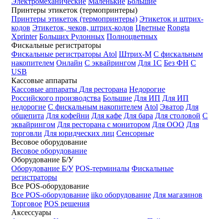
Электромеханические
Маленькие
Большие
Принтеры этикеток (термопринтеры)
Принтеры этикеток (термопринтеры)
Этикеток и штрих-
кодов
Этикеток, чеков, штрих-кодов
Цветные
Rongta
Xprinter
Больших
Рулонных
Полноцветных
Фискальные регистраторы
Фискальные регистраторы
Atol
Штрих-М
С фискальным
накопителем
Онлайн
С эквайрингом
Для 1С
Без ФН
С
USB
Кассовые аппараты
Кассовые аппараты
Для ресторана
Недорогие
Российского производства
Большие
Для ИП
Для ИП
недорогие
С фискальным накопителем
Atol
Эватор
Для
общепита
Для кофейни
Для кафе
Для бара
Для столовой
С
эквайрингом
Для ресторана с монитором
Для ООО
Для
торговли
Для юридческих лиц
Сенсорные
Весовое оборудование
Весовое оборудование
Оборудование Б/У
Оборудование Б/У
POS-терминалы
Фискальные
регистраторы
Все POS-оборудование
Все POS-оборудование
iiko оборудование
Для магазинов
Торговое
POS решения
Аксессуары