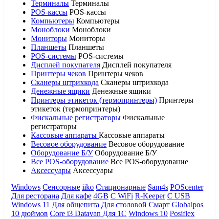
Терминалы
Терминалы
POS-кассы
POS-кассы
Компьютеры
Компьютеры
Моноблоки
Моноблоки
Мониторы
Мониторы
Планшеты
Планшеты
POS-системы
POS-системы
Дисплей покупателя
Дисплей покупателя
Принтеры чеков
Принтеры чеков
Сканеры штрихкода
Сканеры штрихкода
Денежные ящики
Денежные ящики
Принтеры этикеток (термопринтеры)
Принтеры
этикеток (термопринтеры)
Фискальные регистраторы
Фискальные
регистраторы
Кассовые аппараты
Кассовые аппараты
Весовое оборудование
Весовое оборудование
Оборудование Б/У
Оборудование Б/У
Все POS-оборудование
Все POS-оборудование
Аксессуары
Аксессуары
Windows
Сенсорные
iiko
Стационарные
Sam4s
POScenter
Для ресторана
Для кафе
4GB
С WiFi
R-Keeper
С USB
Windows 11
Для общепита
Для столовой
Смарт
Globalpos
10 дюймов
Core i3
Datavan
Для 1С
Windows 10
Posiflex