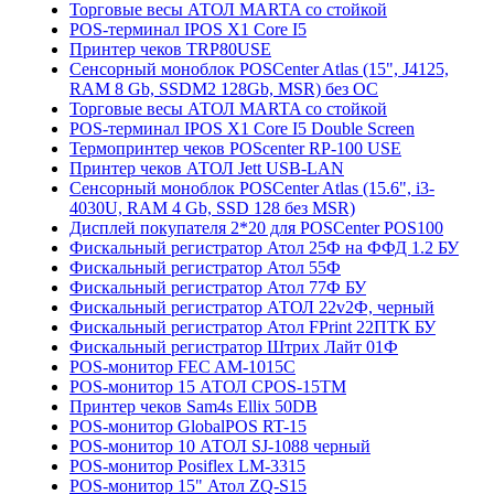
Торговые весы АТОЛ MARTA со стойкой
POS-терминал IPOS X1 Core I5
Принтер чеков TRP80USE
Сенсорный моноблок POSCenter Atlas (15", J4125,
RAM 8 Gb, SSDM2 128Gb, MSR) без ОС
Торговые весы АТОЛ MARTA со стойкой
POS-терминал IPOS X1 Core I5 Double Screen
Термопринтер чеков POScenter RP-100 USE
Принтер чеков АТОЛ Jett USB-LAN
Сенсорный моноблок POSCenter Atlas (15.6", i3-
4030U, RAM 4 Gb, SSD 128 без MSR)
Дисплей покупателя 2*20 для POSCenter POS100
Фискальный регистратор Атол 25Ф на ФФД 1.2 БУ
Фискальный регистратор Атол 55Ф
Фискальный регистратор Атол 77Ф БУ
Фискальный регистратор АТОЛ 22v2Ф, черный
Фискальный регистратор Атол FPrint 22ПТК БУ
Фискальный регистратор Штрих Лайт 01Ф
POS-монитор FEC AM-1015C
POS-монитор 15 АТОЛ CPOS-15TM
Принтер чеков Sam4s Ellix 50DB
POS-монитор GlobalPOS RT-15
POS-монитор 10 АТОЛ SJ-1088 черный
POS-монитор Posiflex LM-3315
POS-монитор 15" Атол ZQ-S15