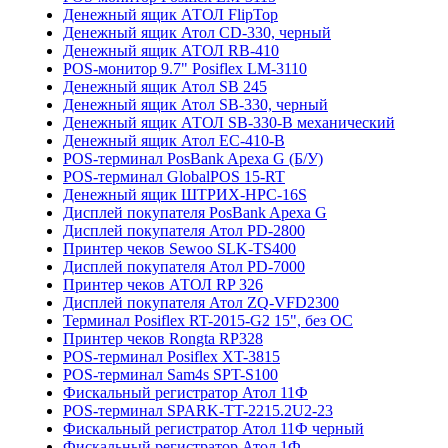
Денежный ящик АТОЛ FlipTop
Денежный ящик Атол CD-330, черный
Денежный ящик АТОЛ RB-410
POS-монитор 9.7" Posiflex LM-3110
Денежный ящик Атол SB 245
Денежный ящик Атол SB-330, черный
Денежный ящик АТОЛ SB-330-B механический
Денежный ящик Атол ЕС-410-В
POS-терминал PosBank Apexa G (Б/У)
POS-терминал GlobalPOS 15-RT
Денежный ящик ШТРИХ-HPC-16S
Дисплей покупателя PosBank Apexa G
Дисплей покупателя Атол PD-2800
Принтер чеков Sewoo SLK-TS400
Дисплей покупателя Атол PD-7000
Принтер чеков АТОЛ RP 326
Дисплей покупателя Атол ZQ-VFD2300
Терминал Posiflex RT-2015-G2 15", без ОС
Принтер чеков Rongta RP328
POS-терминал Posiflex XT-3815
POS-терминал Sam4s SPT-S100
Фискальный регистратор Атол 11Ф
POS-терминал SPARK-TT-2215.2U2-23
Фискальный регистратор Атол 11Ф черный
Фискальный регистратор Атол 1Ф