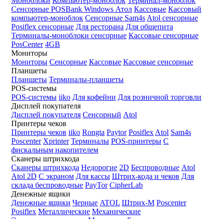
Моноблоки
Компьютер-моноблок
Терминал-моноблок
Сенсорные
POSBank
Windows
Атол
Кассовые
Кассовый
компьютер-моноблок
Сенсорные Sam4s
Atol сенсорные
Posiflex сенсорные
Для ресторана
Для общепита
Терминалы-моноблоки сенсорные
Кассовые сенсорные
PosCenter
4GB
Мониторы
Мониторы
Сенсорные
Кассовые
Кассовые сенсорные
Планшеты
Планшеты
Терминалы-планшеты
POS-системы
POS-системы
iiko
Для кофейни
Для розничной торговли
Дисплей покупателя
Дисплей покупателя
Сенсорный
Atol
Принтеры чеков
Принтеры чеков
iiko
Rongta
Paytor
Posiflex
Atol
Sam4s
Poscenter
Xprinter
Терминалы
POS-принтеры
С
фискальным накопителем
Сканеры штрихкода
Сканеры штрихкода
Недорогие
2D
Беспроводные
Atol
Atol 2D
С экраном
Для кассы
Штрих-кода и чеков
Для
склада беспроводные
PayTor
CipherLab
Денежные ящики
Денежные ящики
Черные
ATOL
Штрих-М
Poscenter
Posiflex
Металлические
Механические