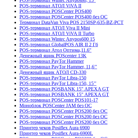
POS-терминал Wintec Anypos80, 15”
POS-терминал АТОЛ ViVA II
POS-терминал POSCenter POS400
POS-терминал POSCenter POS400 без ОС
Терминал DataVan Viva POS 2150SP-635-BZ-PCT
POS-терминал АТОЛ Viva II Mini
POS-терминал АТОЛ ViVA II Turbo
POS-терминал Wintec Anypos600 15
POS-терминал GlobalPOS AIR II 2 Гб
POS-терминал Атол Оптима,11.6"
Денежный ящик POScenter 13K
POS-терминал PayTor Hammer
POS-терминал PayTor Hammer, 11,6’’
Денежный ящик АТОЛ CD-330
POS-терминал PayTor Libra-150
POS-терминал PayTor Libra-150, 15’’
POS-терминал POSBANK 15" APEXA GT
POS-терминал POSBANK 15" APEXA GT
POS-терминал POSCenter POS101-17
Моноблок POSCenter JAM без ОС
POS-терминал POSCenter POS200 без ОС
POS-терминал POSCenter POS200 без ОС
POS-терминал POSCenter POS200 без ОС
Принтер чеков Posiflex Aura 6900
Принтер чеков Posiflex Aura-6900L