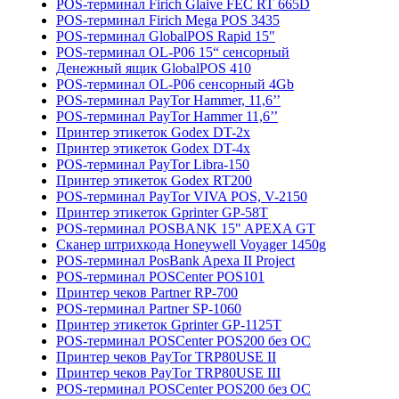
POS-терминал Firich Glaive FEC RT 665D
POS-терминал Firich Mega POS 3435
POS-терминал GlobalPOS Rapid 15"
POS-терминал OL-P06 15“ сенсорный
Денежный ящик GlobalPOS 410
POS-терминал OL-P06 сенсорный 4Gb
POS-терминал PayTor Hammer, 11,6’’
POS-терминал PayTor Hammer 11,6’’
Принтер этикеток Godex DT-2x
Принтер этикеток Godex DT-4x
POS-терминал PayTor Libra-150
Принтер этикеток Godex RT200
POS-терминал PayTor VIVA POS, V-2150
Принтер этикеток Gprinter GP-58T
POS-терминал POSBANK 15" APEXA GT
Сканер штрихкода Honeywell Voyager 1450g
POS-терминал PosBank Apexa II Project
POS-терминал POSCenter POS101
Принтер чеков Partner RP-700
POS-терминал Partner SP-1060
Принтер этикеток Gprinter GP-1125T
POS-терминал POSCenter POS200 без ОС
Принтер чеков PayTor TRP80USE II
Принтер чеков PayTor TRP80USE III
POS-терминал POSCenter POS200 без ОС