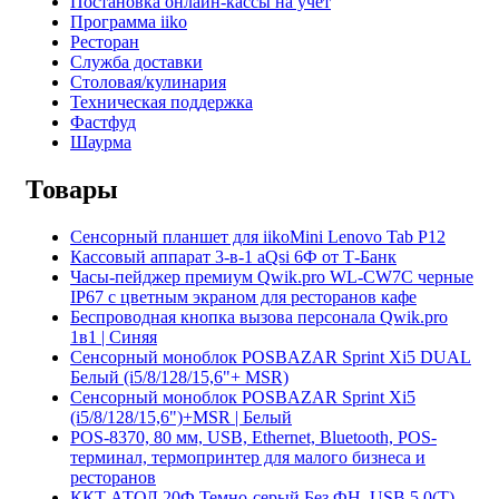
Постановка онлайн-кассы на учёт
Программа iiko
Ресторан
Служба доставки
Столовая/кулинария
Техническая поддержка
Фастфуд
Шаурма
Товары
Сенсорный планшет для iikoMini Lenovo Tab P12
Кассовый аппарат 3-в-1 aQsi 6Ф от Т-Банк
Часы-пейджер премиум Qwik.pro WL-CW7C черные
IP67 с цветным экраном для ресторанов кафе
Беспроводная кнопка вызова персонала Qwik.pro
1в1 | Cиняя
Сенсорный моноблок POSBAZAR Sprint Хi5 DUAL
Белый (i5/8/128/15,6"+ MSR)
Сенсорный моноблок POSBAZAR Sprint Хi5
(i5/8/128/15,6")+MSR | Белый
POS-8370, 80 мм, USB, Ethernet, Bluetooth, POS-
терминал, термопринтер для малого бизнеса и
ресторанов
ККТ АТОЛ 20Ф Темно-серый Без ФН. USB 5.0(Т)