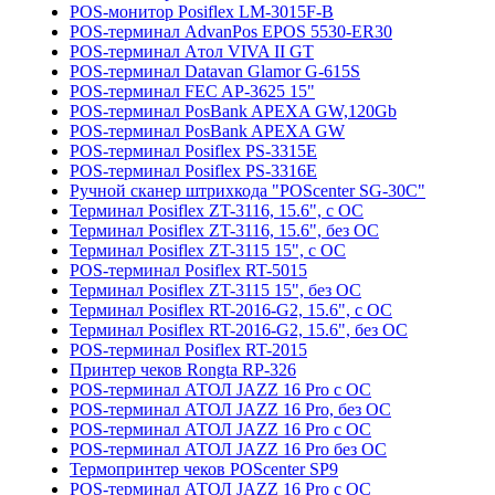
POS-монитор Posiflex LM-3015F-B
POS-терминал AdvanPos EPOS 5530-ER30
POS-терминал Aтол VIVA II GT
POS-терминал Datavan Glamor G-615S
POS-терминал FEC AP-3625 15"
POS-терминал PosBank APEXA GW,120Gb
POS-терминал PosBank APEXA GW
POS-терминал Posiflex PS-3315E
POS-терминал Posiflex PS-3316E
Ручной сканер штрихкода "POScenter SG-30C"
Терминал Posiflex ZT-3116, 15.6", с ОС
Терминал Posiflex ZT-3116, 15.6", без ОС
Терминал Posiflex ZT-3115 15", с ОС
POS-терминал Posiflex RT-5015
Терминал Posiflex ZT-3115 15", без ОС
Терминал Posiflex RT-2016-G2, 15.6", с ОС
Терминал Posiflex RT-2016-G2, 15.6", без ОС
POS-терминал Posiflex RT-2015
Принтер чеков Rongta RP-326
POS-терминал АТОЛ JAZZ 16 Pro с ОС
POS-терминал АТОЛ JAZZ 16 Pro, без ОС
POS-терминал АТОЛ JAZZ 16 Pro с ОС
POS-терминал АТОЛ JAZZ 16 Pro без ОС
Термопринтер чеков POScenter SP9
POS-терминал АТОЛ JAZZ 16 Pro с ОС