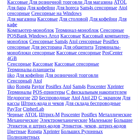
Кассовые
Для розничной торговли
Для магазина
ATOL
Для бара
Для кофейни
Для horeca
Sam4s сенсорные
Atol
сенсорные
Сенсорные на Windows
Для магазина
Кассовые
Для столовой
Для кофейни
Для
кафе
Компьютер-моноблок
Терминал-моноблок
Сенсорные
POSBank
Windows
Атол
Кассовые
Кассовый компьютер-
моноблок
Сенсорные Sam4s
Atol сенсорные
Posiflex
сенсорные
Для ресторана
Для общепита
Терминалы-
моноблоки сенсорные
Кассовые сенсорные
PosCenter
4GB
Сенсорные
Кассовые
Кассовые сенсорные
Терминалы-планшеты
iiko
Для кофейни
Для розничной торговли
Сенсорный
Atol
iiko
Rongta
Paytor
Posiflex
Atol
Sam4s
Poscenter
Xprinter
Терминалы
POS-принтеры
С фискальным накопителем
Недорогие
2D
Беспроводные
Atol
Atol 2D
С экраном
Для
кассы
Штрих-кода и чеков
Для склада беспроводные
PayTor
CipherLab
Черные
ATOL
Штрих-М
Poscenter
Posiflex
Металлические
Механические
Электромеханические
Маленькие
Большие
Этикеток и штрих-кодов
Этикеток, чеков, штрих-кодов
Цветные
Rongta
Xprinter
Больших
Рулонных
Полноцветных