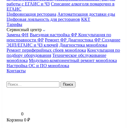
работы с ЕГАИС и ЧЗ
Списание алкоголя помарочно в
ЕГАИС
Цифровизация ресторана
Автоматизация доставки еды
Цифровая лояльность для ресторанов
ККТ
Тарифы
Сервисный центр
Замена ФН
Выездная настройка ФР
Консультация по
неисправности ФР
Ремонт ФР
Диагностика ФР
Создание
ЭЦП/ЕГАИС и ЧЗ ключей
Диагностика моноблока
Ремонт периферийных сбоев моноблока
Консультация по
подбору оборудования
Техническое обслуживание
моноблока
Модульно-компонентный ремонт моноблока
Настройка ОС и ПО моноблока
Контакты
Найти:
0
Корзина
0
₽