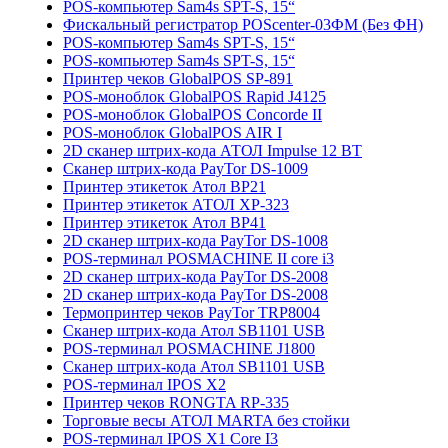
POS-компьютер Sam4s SPT-S, 15“
Фискальный регистратор POScenter-03ФМ (Без ФН)
POS-компьютер Sam4s SPT-S, 15“
POS-компьютер Sam4s SPT-S, 15“
Принтер чеков GlobalPOS SP-891
POS-моноблок GlobalPOS Rapid J4125
POS-моноблок GlobalPOS Concorde II
POS-моноблок GlobalPOS AIR I
2D сканер штрих-кода АТОЛ Impulse 12 BT
Сканер штрих-кода PayTor DS-1009
Принтер этикеток Атол BP21
Принтер этикеток АТОЛ XP-323
Принтер этикеток Атол ВР41
2D сканер штрих-кода PayTor DS-1008
POS-терминал POSMACHINE II core i3
2D сканер штрих-кода PayTor DS-2008
2D сканер штрих-кода PayTor DS-2008
Термопринтер чеков PayTor TRP8004
Сканер штрих-кода Атол SB1101 USB
POS-терминал POSMACHINE J1800
Сканер штрих-кода Атол SB1101 USB
POS-терминал IPOS X2
Принтер чеков RONGTA RP-335
Торговые весы АТОЛ MARTA без стойки
POS-терминал IPOS X1 Core I3