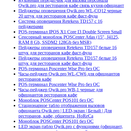
Кухонный передатчик для вызова персонала
Qwik.pro для ресторанов кафе связь кухня-официант
Пейджеры оповещения Qwik.pro WL-CQ12 черные
20 штук для ресторанов кафе фаст-фуда
Система оповещения Retekess TD157 с 16
пейджерами
POS-терминал IPOS X1 Core I3 Double Screen Small
Сенсорный моноблок POSCenter Atlas (15", J4125,
RAM 8 Gb, SSDM2 128Gb без MSR)
Пейджеры оповещения Retekess TD157 белые 16
штук для ресторанов кафе фаст-фуда
Пейджеры оповещения Retekess TD157 белые 16
штук для ресторанов кафе фаст-фуда
POS-терминал Poscenter Wise Pro без ОС
Часы-пейджер Qwik.pro WL-CW6 для официантов
ресторанов кафе
POS-терминал Poscenter Wise Pro без ОС
Часы-пейджер Qwik.pro WB-1 черные для
официантов ресторанов кафе
Моноблок POSCenter POS101 без ОС
Стационарное табло отображения вызовов
официанта Qwik.pro | LED-экран | Белый | Для
ресторанов, кафе, общепита, HoReCa
Моноблок POSCenter POS101 без ОС
LED экран-табло Qwik.pro с функциями (официант,