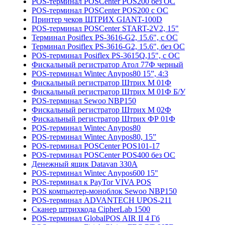
POS-терминал POSCenter POS200 без ОС
POS-терминал POSCenter POS200 с ОС
Принтер чеков ШТРИХ GIANT-100D
POS-терминал POSCenter START-2V2, 15"
Терминал Posiflex PS-3616-G2, 15.6", с ОС
Терминал Posiflex PS-3616-G2, 15.6", без ОС
POS-терминал Posiflex PS-3615Q,15", с ОС
Фискальный регистратор Атол 77Ф черный
POS-терминал Wintec Anypos80 15”, 4:3
Фискальный регистратор Штрих М 01Ф
Фискальный регистратор Штрих М 01Ф Б/У
POS-терминал Sewoo NBP150
Фискальный регистратор Штрих М 02Ф
Фискальный регистратор Штрих ФР 01Ф
POS-терминал Wintec Anypos80
POS-терминал Wintec Anypos80, 15”
POS-терминал POSCenter POS101-17
POS-терминал POSCenter POS400 без ОС
Денежный ящик Datavan 330A
POS-терминал Wintec Anypos600 15"
POS-терминал к PayTor VIVA POS
POS компьютер-моноблок Sewoo NBP150
POS-терминал ADVANTECH UPOS-211
Сканер штрихкода CipherLab 1500
POS-терминал GlobalPOS AIR II 4 Гб