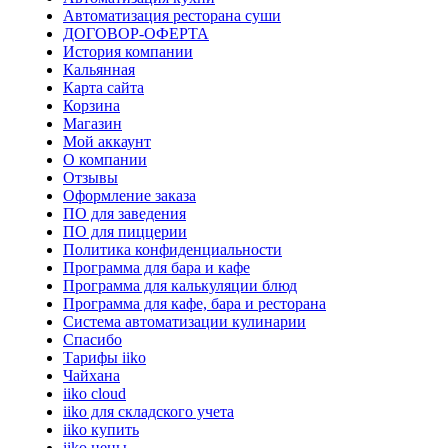
Автоматизация ресторана суши
ДОГОВОР-ОФЕРТА
История компании
Кальянная
Карта сайта
Корзина
Магазин
Мой аккаунт
О компании
Отзывы
Оформление заказа
ПО для заведения
ПО для пиццерии
Политика конфиденциальности
Программа для бара и кафе
Программа для калькуляции блюд
Программа для кафе, бара и ресторана
Система автоматизации кулинарии
Спасибо
Тарифы iiko
Чайхана
iiko cloud
iiko для складского учета
iiko купить
iiko цены