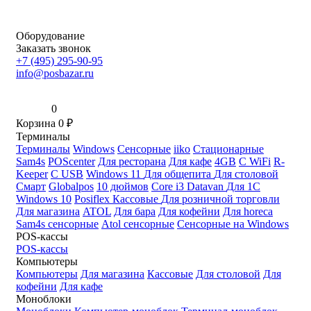
Оборудование
Заказать звонок
+7 (495) 295-90-95
info@posbazar.ru
0
Корзина
0
₽
Терминалы
Терминалы
Windows
Сенсорные
iiko
Стационарные
Sam4s
POScenter
Для ресторана
Для кафе
4GB
С WiFi
R-
Keeper
С USB
Windows 11
Для общепита
Для столовой
Смарт
Globalpos
10 дюймов
Core i3
Datavan
Для 1С
Windows 10
Posiflex
Кассовые
Для розничной торговли
Для магазина
ATOL
Для бара
Для кофейни
Для horeca
Sam4s сенсорные
Atol сенсорные
Сенсорные на Windows
POS-кассы
POS-кассы
Компьютеры
Компьютеры
Для магазина
Кассовые
Для столовой
Для
кофейни
Для кафе
Моноблоки