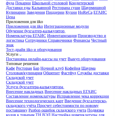
фуда
Пекарни
Школьной столовой
Кондитерской
Доставки еды
Кальянной
Ресторана суши
Шаурмишной
Кулинарии
Заведения
Пиццерии
Кухни
HoReCa
ЕГАИС
Цена
Приложения для iiko
Приложения для iiko
Интеграционные модули
Обучение бухгалтер-калькулятор
Номенклатура
ЕГАИС
Инвентаризация
Производство и
логистика
Сотрудники
Справочники
Финансы
Честный
знак
Тест-драйв iiko и оборудования
Услуги
Постановка онлайн-кассы на учет
Выкуп оборудования
Типовые решения
Кафе
Ресторан
Бар
Ночной клуб
Кофейня
Шаурма
Столовая/кулинария
Общепит
Фастфуд
Службы доставки
Складской учет
Складской учет
Услуги бухгалтера-калькулятора
Внесение накладных
Внесение накладных ЕГАИС
Составление номенклатуры
Исправление чека коррекции
Внесение технологических карт
Введение бухгалтерско-
складского учёта
Просчет себестоимости по новому
поставщику
Разбор ошибок складского учета
Подвязка
кодов к товарам ТН ВЭД
Настройка номенклатуры для