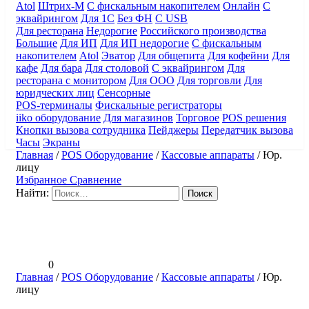
Atol
Штрих-М
С фискальным накопителем
Онлайн
С
эквайрингом
Для 1С
Без ФН
С USB
Для ресторана
Недорогие
Российского производства
Большие
Для ИП
Для ИП недорогие
С фискальным
накопителем
Atol
Эватор
Для общепита
Для кофейни
Для
кафе
Для бара
Для столовой
С эквайрингом
Для
ресторана с монитором
Для ООО
Для торговли
Для
юридческих лиц
Сенсорные
POS-терминалы
Фискальные регистраторы
iiko оборудование
Для магазинов
Торговое
POS решения
Кнопки вызова сотрудника
Пейджеры
Передатчик вызова
Часы
Экраны
Главная
/
POS Оборудование
/
Кассовые аппараты
/
Юр.
лицу
Избранное
Сравнение
Найти:
0
Главная
/
POS Оборудование
/
Кассовые аппараты
/
Юр.
лицу