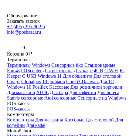
Оборудование
Заказать звонок
+7 (495) 295-90-95
info@posbazar.ru
0
Корзина
0
₽
Терминалы
Терминалы
Windows
Сенсорные
iiko
Стационарные
Sam4s
POScenter
Для ресторана
Для кафе
4GB
С WiFi
R-
Keeper
С USB
Windows 11
Для общепита
Для столовой
Смарт
Globalpos
10 дюймов
Core i3
Datavan
Для 1С
Windows 10
Posiflex
Кассовые
Для розничной торговли
Для магазина
ATOL
Для бара
Для кофейни
Для horeca
Sam4s сенсорные
Atol сенсорные
Сенсорные на Windows
POS-кассы
POS-кассы
Компьютеры
Компьютеры
Для магазина
Кассовые
Для столовой
Для
кофейни
Для кафе
Моноблоки