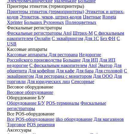
Электромеханические
Маленькие
Большие
Принтеры этикеток (термопринтеры)
Принтеры этикеток (термопринтеры)
Этикеток и штрих-
кодов
Этикеток, чеков, штрих-кодов
Цветные
Rongta
Xprinter
Больших
Рулонных
Полноцветных
Фискальные регистраторы
Фискальные регистраторы
Atol
Штрих-М
С фискальным
накопителем
Онлайн
С эквайрингом
Для 1С
Без ФН
С
USB
Кассовые аппараты
Кассовые аппараты
Для ресторана
Недорогие
Российского производства
Большие
Для ИП
Для ИП
недорогие
С фискальным накопителем
Atol
Эватор
Для
общепита
Для кофейни
Для кафе
Для бара
Для столовой
С
эквайрингом
Для ресторана с монитором
Для ООО
Для
торговли
Для юридческих лиц
Сенсорные
Весовое оборудование
Весовое оборудование
Оборудование Б/У
Оборудование Б/У
POS-терминалы
Фискальные
регистраторы
Все POS-оборудование
Все POS-оборудование
iiko оборудование
Для магазинов
Торговое
POS решения
Аксессуары