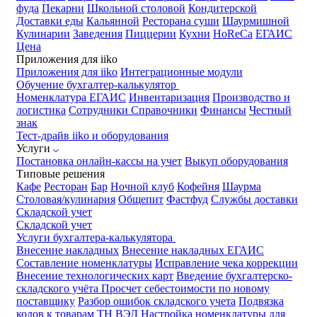
фуда
Пекарни
Школьной столовой
Кондитерской
Доставки еды
Кальянной
Ресторана суши
Шаурмишной
Кулинарии
Заведения
Пиццерии
Кухни
HoReCa
ЕГАИС
Цена
Приложения для iiko
Приложения для iiko
Интеграционные модули
Обучение бухгалтер-калькулятор
Номенклатура
ЕГАИС
Инвентаризация
Производство и
логистика
Сотрудники
Справочники
Финансы
Честный
знак
Тест-драйв iiko и оборудования
Услуги
Постановка онлайн-кассы на учет
Выкуп оборудования
Типовые решения
Кафе
Ресторан
Бар
Ночной клуб
Кофейня
Шаурма
Столовая/кулинария
Общепит
Фастфуд
Службы доставки
Складской учет
Складской учет
Услуги бухгалтера-калькулятора
Внесение накладных
Внесение накладных ЕГАИС
Составление номенклатуры
Исправление чека коррекции
Внесение технологических карт
Введение бухгалтерско-
складского учёта
Просчет себестоимости по новому
поставщику
Разбор ошибок складского учета
Подвязка
кодов к товарам ТН ВЭД
Настройка номенклатуры для