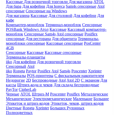
Кассовые
Для розничной торговли
Для магазина
ATOL
Для бара
Для кофейни
Для horeca
Sam4s сенсорные
Atol
сенсорные
Сенсорные на Windows
Для магазина
Кассовые
Для столовой
Для кофейни
Для
кафе
Компьютер-моноблок
Терминал-моноблок
Сенсорные
POSBank
Windows
Атол
Кассовые
Кассовый компьютер-
моноблок
Сенсорные Sam4s
Atol сенсорные
Posiflex
сенсорные
Для ресторана
Для общепита
Терминалы-
моноблоки сенсорные
Кассовые сенсорные
PosCenter
4GB
Сенсорные
Кассовые
Кассовые сенсорные
Терминалы-планшеты
iiko
Для кофейни
Для розничной торговли
Сенсорный
Atol
iiko
Rongta
Paytor
Posiflex
Atol
Sam4s
Poscenter
Xprinter
Терминалы
POS-принтеры
С фискальным накопителем
Недорогие
2D
Беспроводные
Atol
Atol 2D
С экраном
Для
кассы
Штрих-кода и чеков
Для склада беспроводные
PayTor
CipherLab
Черные
ATOL
Штрих-М
Poscenter
Posiflex
Металлические
Механические
Электромеханические
Маленькие
Большие
Этикеток и штрих-кодов
Этикеток, чеков, штрих-кодов
Цветные
Rongta
Xprinter
Больших
Рулонных
Полноцветных