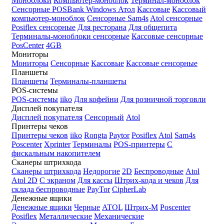
Моноблоки
Компьютер-моноблок
Терминал-моноблок
Сенсорные
POSBank
Windows
Атол
Кассовые
Кассовый
компьютер-моноблок
Сенсорные Sam4s
Atol сенсорные
Posiflex сенсорные
Для ресторана
Для общепита
Терминалы-моноблоки сенсорные
Кассовые сенсорные
PosCenter
4GB
Мониторы
Мониторы
Сенсорные
Кассовые
Кассовые сенсорные
Планшеты
Планшеты
Терминалы-планшеты
POS-системы
POS-системы
iiko
Для кофейни
Для розничной торговли
Дисплей покупателя
Дисплей покупателя
Сенсорный
Atol
Принтеры чеков
Принтеры чеков
iiko
Rongta
Paytor
Posiflex
Atol
Sam4s
Poscenter
Xprinter
Терминалы
POS-принтеры
С
фискальным накопителем
Сканеры штрихкода
Сканеры штрихкода
Недорогие
2D
Беспроводные
Atol
Atol 2D
С экраном
Для кассы
Штрих-кода и чеков
Для
склада беспроводные
PayTor
CipherLab
Денежные ящики
Денежные ящики
Черные
ATOL
Штрих-М
Poscenter
Posiflex
Металлические
Механические