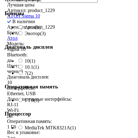
Лучшая цена
Артикул: product_1229
Бренды
АТОЛ Sigma 10
В наличии
Артикул: product_1229
Атол
(1)
Бренд:
Эвотор
(3)
Атол
Модель:
Диагональ дисплея
Sigma 10
Bluetooth:
да
10
(1)
Цвет:
10.1
(1)
черный
7
(2)
Диагональ дисплея:
10
Оперативная память
Интерфейсы:
Ethernet, USB
Дополнительные интерфейсы:
1 Гб
(3)
RJ-11
Wi-Fi:
Процессор
Да
Оперативная память:
1 Гб
MediaTek MTK8321A
(1)
Вес в упаковке:
2 кг