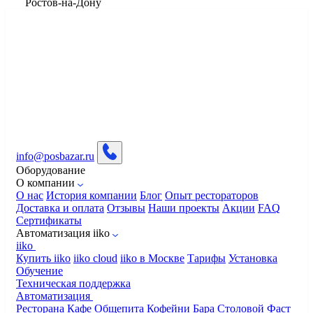
​Ростов-на-Дону
info@posbazar.ru
Оборудование
О компании
О нас
История компании
Блог
Опыт рестораторов
Доставка и оплата
Отзывы
Наши проекты
Акции
FAQ
Сертификаты
Автоматизация iiko
iiko
Купить iiko
iiko cloud
iiko в Москве
Тарифы
Установка
Обучение
Техническая поддержка
Автоматизация
Ресторана
Кафе
Общепита
Кофейни
Бара
Столовой
Фаст