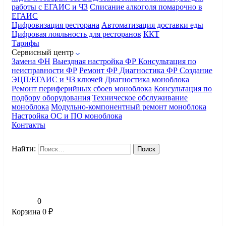
работы с ЕГАИС и ЧЗ
Списание алкоголя помарочно в
ЕГАИС
Цифровизация ресторана
Автоматизация доставки еды
Цифровая лояльность для ресторанов
ККТ
Тарифы
Сервисный центр
Замена ФН
Выездная настройка ФР
Консультация по
неисправности ФР
Ремонт ФР
Диагностика ФР
Создание
ЭЦП/ЕГАИС и ЧЗ ключей
Диагностика моноблока
Ремонт периферийных сбоев моноблока
Консультация по
подбору оборудования
Техническое обслуживание
моноблока
Модульно-компонентный ремонт моноблока
Настройка ОС и ПО моноблока
Контакты
Найти:
0
Корзина
0
₽