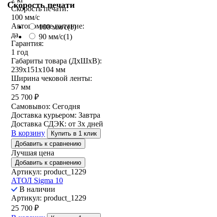
Скорость печати
Скорость печати:
100 мм/с
Автономное питание:
100 мм/с
(1)
да
90 мм/с
(1)
Гарантия:
1 год
Габариты товара (ДxШxВ):
239х151х104 мм
Ширина чековой ленты:
57 мм
25 700
₽
Самовывоз:
Сегодня
Доставка курьером:
Завтра
Доставка СДЭК:
от 3х дней
В корзину
Купить в 1 клик
Добавить к сравнению
Лучшая цена
Добавить к сравнению
Артикул: product_1229
АТОЛ Sigma 10
В наличии
Артикул: product_1229
25 700
₽