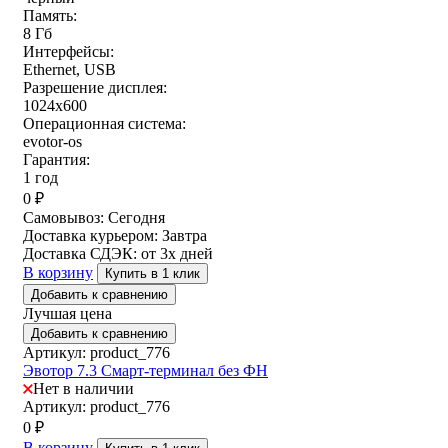
Память:
8 Гб
Интерфейсы:
Ethernet, USB
Разрешение дисплея:
1024х600
Операционная система:
evotor-os
Гарантия:
1 год
0
₽
Самовывоз:
Сегодня
Доставка курьером:
Завтра
Доставка СДЭК:
от 3х дней
В корзину
Купить в 1 клик
Добавить к сравнению
Лучшая цена
Добавить к сравнению
Артикул: product_776
Эвотор 7.3 Смарт-терминал без ФН
Нет в наличии
Артикул: product_776
0
₽
В корзину