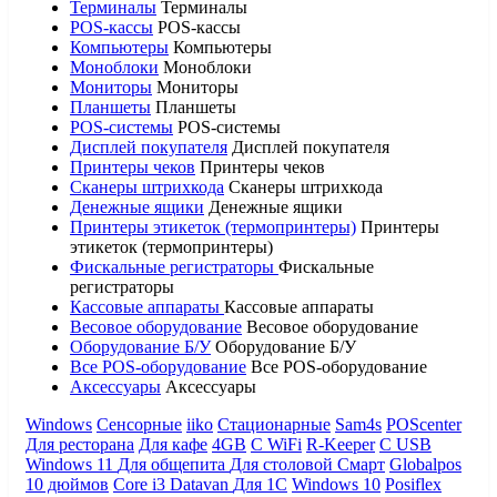
Терминалы
Терминалы
POS-кассы
POS-кассы
Компьютеры
Компьютеры
Моноблоки
Моноблоки
Мониторы
Мониторы
Планшеты
Планшеты
POS-системы
POS-системы
Дисплей покупателя
Дисплей покупателя
Принтеры чеков
Принтеры чеков
Сканеры штрихкода
Сканеры штрихкода
Денежные ящики
Денежные ящики
Принтеры этикеток (термопринтеры)
Принтеры
этикеток (термопринтеры)
Фискальные регистраторы
Фискальные
регистраторы
Кассовые аппараты
Кассовые аппараты
Весовое оборудование
Весовое оборудование
Оборудование Б/У
Оборудование Б/У
Все POS-оборудование
Все POS-оборудование
Аксессуары
Аксессуары
Windows
Сенсорные
iiko
Стационарные
Sam4s
POScenter
Для ресторана
Для кафе
4GB
С WiFi
R-Keeper
С USB
Windows 11
Для общепита
Для столовой
Смарт
Globalpos
10 дюймов
Core i3
Datavan
Для 1С
Windows 10
Posiflex