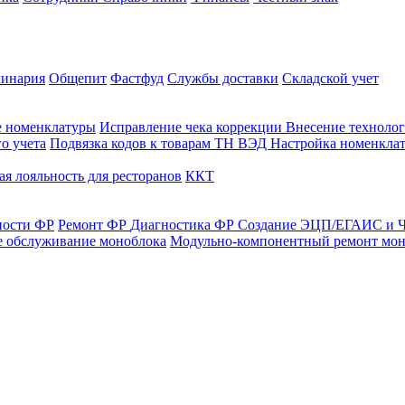
линария
Общепит
Фастфуд
Службы доставки
Складской учет
е номенклатуры
Исправление чека коррекции
Внесение технолог
о учета
Подвязка кодов к товарам ТН ВЭД
Настройка номенклат
я лояльность для ресторанов
ККТ
ности ФР
Ремонт ФР
Диагностика ФР
Создание ЭЦП/ЕГАИС и Ч
е обслуживание моноблока
Модульно-компонентный ремонт мон