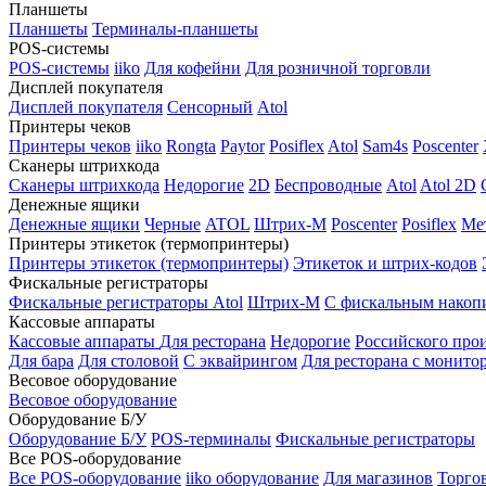
Планшеты
Планшеты
Терминалы-планшеты
POS-системы
POS-системы
iiko
Для кофейни
Для розничной торговли
Дисплей покупателя
Дисплей покупателя
Сенсорный
Atol
Принтеры чеков
Принтеры чеков
iiko
Rongta
Paytor
Posiflex
Atol
Sam4s
Poscenter
Сканеры штрихкода
Сканеры штрихкода
Недорогие
2D
Беспроводные
Atol
Atol 2D
Денежные ящики
Денежные ящики
Черные
ATOL
Штрих-М
Poscenter
Posiflex
Ме
Принтеры этикеток (термопринтеры)
Принтеры этикеток (термопринтеры)
Этикеток и штрих-кодов
Фискальные регистраторы
Фискальные регистраторы
Atol
Штрих-М
С фискальным накоп
Кассовые аппараты
Кассовые аппараты
Для ресторана
Недорогие
Российского про
Для бара
Для столовой
С эквайрингом
Для ресторана с монито
Весовое оборудование
Весовое оборудование
Оборудование Б/У
Оборудование Б/У
POS-терминалы
Фискальные регистраторы
Все POS-оборудование
Все POS-оборудование
iiko оборудование
Для магазинов
Торго