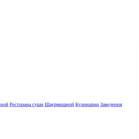
нной
Ресторана суши
Шаурмишной
Кулинарии
Заведения