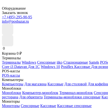
Оборудование
Заказать звонок
+7 (495) 295-90-95
info@posbazar.ru
0
Корзина
0
₽
Терминалы
Терминалы
Windows
Сенсорные
iiko
Стационарные
Sam4s
POSc
Core i3
Datavan
Для 1С
Windows 10
Posiflex
Кассовые
Для розн
POS-кассы
POS-кассы
Компьютеры
Компьютеры
Для магазина
Кассовые
Для столовой
Для кофейн
Моноблоки
Моноблоки
Компьютер-моноблок
Терминал-моноблок
Сенсор
ресторана
Для общепита
Терминалы-моноблоки сенсорные
Кас
Мониторы
Мониторы
Сенсорные
Кассовые
Кассовые сенсорные