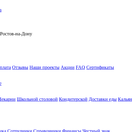
а
​Ростов-на-Дону
плата
Отзывы
Наши проекты
Акции
FAQ
Сертификаты
е
Пекарни
Школьной столовой
Кондитерской
Доставки еды
Калья
ика
Сотрудники
Справочники
Финансы
Честный знак