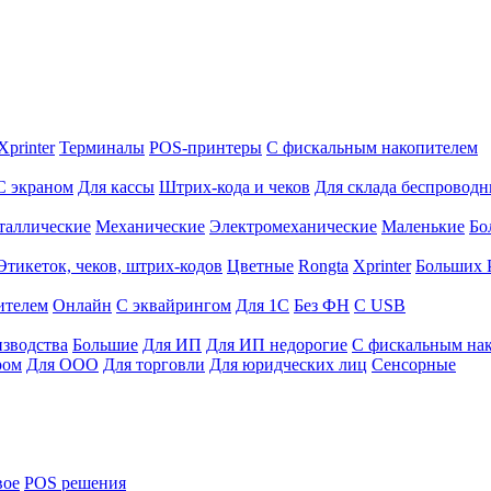
Xprinter
Терминалы
POS-принтеры
С фискальным накопителем
С экраном
Для кассы
Штрих-кода и чеков
Для склада беспровод
таллические
Механические
Электромеханические
Маленькие
Бо
Этикеток, чеков, штрих-кодов
Цветные
Rongta
Xprinter
Больших
ителем
Онлайн
С эквайрингом
Для 1С
Без ФН
С USB
изводства
Большие
Для ИП
Для ИП недорогие
С фискальным на
ром
Для ООО
Для торговли
Для юридческих лиц
Сенсорные
вое
POS решения