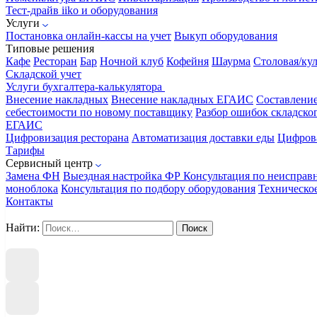
Тест-драйв iiko и оборудования
Услуги
Постановка онлайн-кассы на учет
Выкуп оборудования
Типовые решения
Кафе
Ресторан
Бар
Ночной клуб
Кофейня
Шаурма
Столовая/ку
Складской учет
Услуги бухгалтера-калькулятора
Внесение накладных
Внесение накладных ЕГАИС
Составлени
себестоимости по новому поставщику
Разбор ошибок складског
ЕГАИС
Цифровизация ресторана
Автоматизация доставки еды
Цифрова
Тарифы
Сервисный центр
Замена ФН
Выездная настройка ФР
Консультация по неисправ
моноблока
Консультация по подбору оборудования
Техническо
Контакты
Найти: