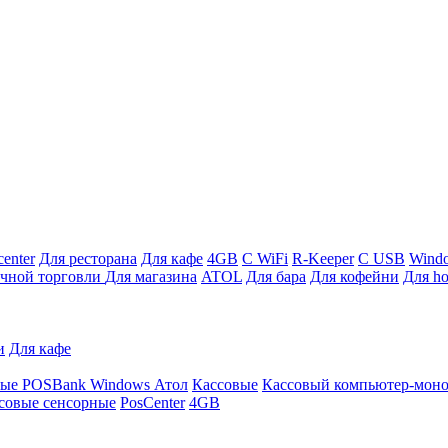
enter
Для ресторана
Для кафе
4GB
С WiFi
R-Keeper
С USB
Wind
ичной торговли
Для магазина
ATOL
Для бара
Для кофейни
Для ho
и
Для кафе
ные
POSBank
Windows
Атол
Кассовые
Кассовый компьютер-мон
совые сенсорные
PosCenter
4GB