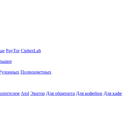
ные
PayTor
CipherLab
льшие
Рулонных
Полноцветных
копителем
Atol
Эватор
Для общепита
Для кофейни
Для кафе