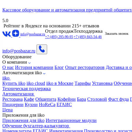
Кассовое оборудование и автоматизация предприятий общепит
5.0
Рейтинг в Яндексе
на основании 215+ отзывов
Отдел продаж
Техподдержка
Заказать звонок
info@posbazar.ru
+7 (495) 295-90-95
+7 (495) 843-54-46
info@posbazar.ru
Оборудование
О компании
О нас
История компании
Блог
Опыт рестораторов
Доставка и о
Автоматизация iiko
iiko
Купить iiko
iiko cloud
iiko в Москве
Тарифы
Установка
Обучени
Техническая поддержка
Автоматизация
Ресторана
Кафе
Общепита
Кофейни
Бара
Столовой
Фаст фуда
Пиццерии
Кухни
HoReCa
ЕГАИС
Цена
Приложения для iiko
Приложения для iiko
Интеграционные модули
Обучение бухгалтер-калькулятор
Номенклатура
ЕГАИС
Инвентаризация
Производство и логист