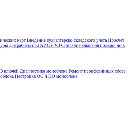
ических карт
Введение бухгалтерско-складского учёта
Просчет
уры для работы с ЕГАИС и ЧЗ
Списание алкоголя помарочно в
З ключей
Диагностика моноблока
Ремонт периферийных сбоев
облока
Настройка ОС и ПО моноблока