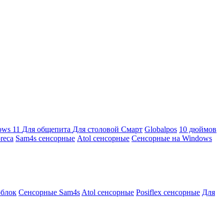
ows 11
Для общепита
Для столовой
Смарт
Globalpos
10 дюймов
reca
Sam4s сенсорные
Atol сенсорные
Сенсорные на Windows
облок
Сенсорные Sam4s
Atol сенсорные
Posiflex сенсорные
Для