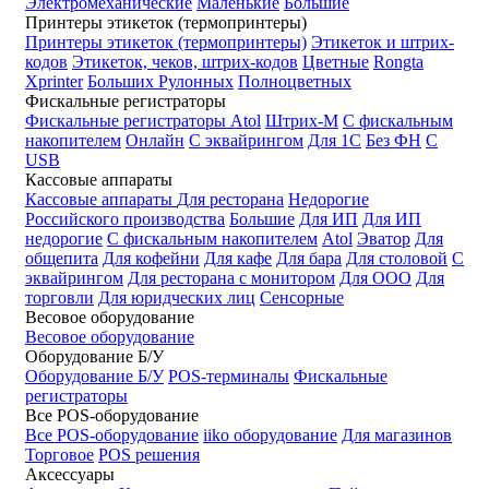
Электромеханические
Маленькие
Большие
Принтеры этикеток (термопринтеры)
Принтеры этикеток (термопринтеры)
Этикеток и штрих-
кодов
Этикеток, чеков, штрих-кодов
Цветные
Rongta
Xprinter
Больших
Рулонных
Полноцветных
Фискальные регистраторы
Фискальные регистраторы
Atol
Штрих-М
С фискальным
накопителем
Онлайн
С эквайрингом
Для 1С
Без ФН
С
USB
Кассовые аппараты
Кассовые аппараты
Для ресторана
Недорогие
Российского производства
Большие
Для ИП
Для ИП
недорогие
С фискальным накопителем
Atol
Эватор
Для
общепита
Для кофейни
Для кафе
Для бара
Для столовой
С
эквайрингом
Для ресторана с монитором
Для ООО
Для
торговли
Для юридческих лиц
Сенсорные
Весовое оборудование
Весовое оборудование
Оборудование Б/У
Оборудование Б/У
POS-терминалы
Фискальные
регистраторы
Все POS-оборудование
Все POS-оборудование
iiko оборудование
Для магазинов
Торговое
POS решения
Аксессуары