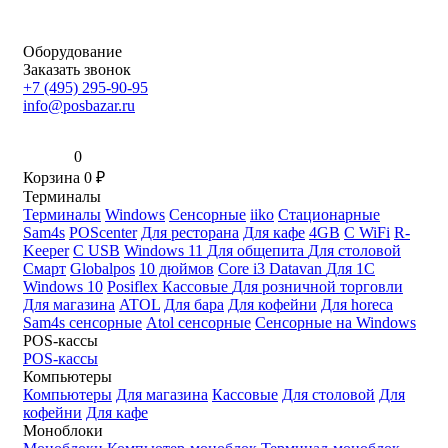
Оборудование
Заказать звонок
+7 (495) 295-90-95
info@posbazar.ru
0
Корзина
0
₽
Терминалы
Терминалы
Windows
Сенсорные
iiko
Стационарные
Sam4s
POScenter
Для ресторана
Для кафе
4GB
С WiFi
R-
Keeper
С USB
Windows 11
Для общепита
Для столовой
Смарт
Globalpos
10 дюймов
Core i3
Datavan
Для 1С
Windows 10
Posiflex
Кассовые
Для розничной торговли
Для магазина
ATOL
Для бара
Для кофейни
Для horeca
Sam4s сенсорные
Atol сенсорные
Сенсорные на Windows
POS-кассы
POS-кассы
Компьютеры
Компьютеры
Для магазина
Кассовые
Для столовой
Для
кофейни
Для кафе
Моноблоки