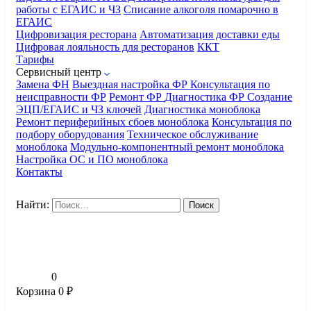
работы с ЕГАИС и ЧЗ
Списание алкоголя помарочно в
ЕГАИС
Цифровизация ресторана
Автоматизация доставки еды
Цифровая лояльность для ресторанов
ККТ
Тарифы
Сервисный центр
Замена ФН
Выездная настройка ФР
Консультация по
неисправности ФР
Ремонт ФР
Диагностика ФР
Создание
ЭЦП/ЕГАИС и ЧЗ ключей
Диагностика моноблока
Ремонт периферийных сбоев моноблока
Консультация по
подбору оборудования
Техническое обслуживание
моноблока
Модульно-компонентный ремонт моноблока
Настройка ОС и ПО моноблока
Контакты
Найти:
0
Корзина
0
₽