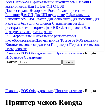
Atol
Штрих-М
С фискальным накопителем
Онлайн
С
эквайрингом
Для 1С
Без ФН
С USB
Для ресторана
Недорогие
Российского производства
Большие
Для ИП
Для ИП недорогие
С фискальным
накопителем
Atol
Эватор
Для общепита
Для кофейни
Для
кафе
Для бара
Для столовой
С эквайрингом
Для
ресторана с монитором
Для ООО
Для торговли
Для
юридческих лиц
Сенсорные
POS-терминалы
Фискальные регистраторы
iiko оборудование
Для магазинов
Торговое
POS решения
Кнопки вызова сотрудника
Пейджеры
Передатчик вызова
Часы
Экраны
Главная
/
POS Оборудование
/
Принтеры чеков
/
Rongta
Избранное
Сравнение
Найти:
0
Главная
/
POS Оборудование
/
Принтеры чеков
/
Rongta
Принтер чеков Rongta