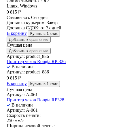
Совместимость с ОС:
Linux, Windows
9 815
₽
Самовывоз:
Сегодня
Доставка курьером:
Завтра
Доставка СДЭК:
от 3х дней
В корзину
Купить в 1 клик
Добавить к сравнению
Лучшая цена
Добавить к сравнению
Артикул: product_886
Принтер чеков Rongta RP-326
В наличии
Артикул: product_886
9 815
₽
В корзину
Купить в 1 клик
Лучшая цена
Артикул: A-061
Принтер чеков Rongta RP328
В наличии
Артикул: A-061
Скорость печати:
250 мм/c
Ширина чековой ленты: