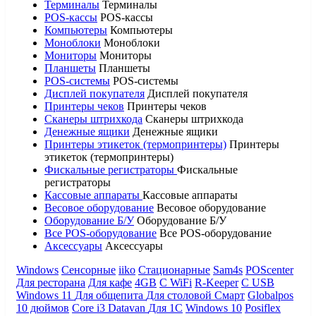
Терминалы
Терминалы
POS-кассы
POS-кассы
Компьютеры
Компьютеры
Моноблоки
Моноблоки
Мониторы
Мониторы
Планшеты
Планшеты
POS-системы
POS-системы
Дисплей покупателя
Дисплей покупателя
Принтеры чеков
Принтеры чеков
Сканеры штрихкода
Сканеры штрихкода
Денежные ящики
Денежные ящики
Принтеры этикеток (термопринтеры)
Принтеры
этикеток (термопринтеры)
Фискальные регистраторы
Фискальные
регистраторы
Кассовые аппараты
Кассовые аппараты
Весовое оборудование
Весовое оборудование
Оборудование Б/У
Оборудование Б/У
Все POS-оборудование
Все POS-оборудование
Аксессуары
Аксессуары
Windows
Сенсорные
iiko
Стационарные
Sam4s
POScenter
Для ресторана
Для кафе
4GB
С WiFi
R-Keeper
С USB
Windows 11
Для общепита
Для столовой
Смарт
Globalpos
10 дюймов
Core i3
Datavan
Для 1С
Windows 10
Posiflex