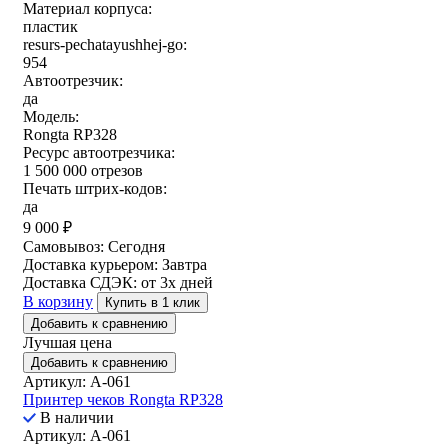
Материал корпуса:
пластик
resurs-pechatayushhej-go:
954
Автоотрезчик:
да
Модель:
Rongta RP328
Ресурс автоотрезчика:
1 500 000 отрезов
Печать штрих-кодов:
да
9 000
₽
Самовывоз:
Сегодня
Доставка курьером:
Завтра
Доставка СДЭК:
от 3х дней
В корзину
Купить в 1 клик
Добавить к сравнению
Лучшая цена
Добавить к сравнению
Артикул: A-061
Принтер чеков Rongta RP328
В наличии
Артикул: A-061