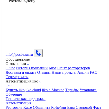
​Ростов-на-Дону
info@posbazar.ru
Оборудование
О компании
О нас
История компании
Блог
Опыт рестораторов
Доставка и оплата
Отзывы
Наши проекты
Акции
FAQ
Сертификаты
Автоматизация iiko
iiko
Купить iiko
iiko cloud
iiko в Москве
Тарифы
Установка
Обучение
Техническая поддержка
Автоматизация
Ресторана
Кафе
Общепита
Кофейни
Бара
Столовой
Фаст