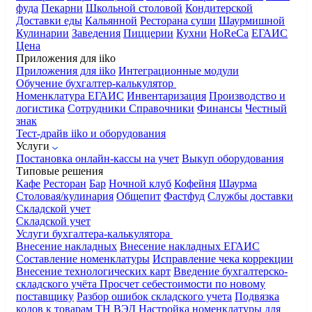
фуда
Пекарни
Школьной столовой
Кондитерской
Доставки еды
Кальянной
Ресторана суши
Шаурмишной
Кулинарии
Заведения
Пиццерии
Кухни
HoReCa
ЕГАИС
Цена
Приложения для iiko
Приложения для iiko
Интеграционные модули
Обучение бухгалтер-калькулятор
Номенклатура
ЕГАИС
Инвентаризация
Производство и
логистика
Сотрудники
Справочники
Финансы
Честный
знак
Тест-драйв iiko и оборудования
Услуги
Постановка онлайн-кассы на учет
Выкуп оборудования
Типовые решения
Кафе
Ресторан
Бар
Ночной клуб
Кофейня
Шаурма
Столовая/кулинария
Общепит
Фастфуд
Службы доставки
Складской учет
Складской учет
Услуги бухгалтера-калькулятора
Внесение накладных
Внесение накладных ЕГАИС
Составление номенклатуры
Исправление чека коррекции
Внесение технологических карт
Введение бухгалтерско-
складского учёта
Просчет себестоимости по новому
поставщику
Разбор ошибок складского учета
Подвязка
кодов к товарам ТН ВЭД
Настройка номенклатуры для