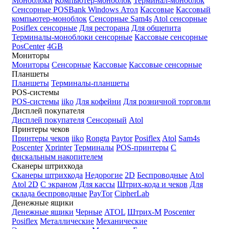
Моноблоки
Компьютер-моноблок
Терминал-моноблок
Сенсорные
POSBank
Windows
Атол
Кассовые
Кассовый
компьютер-моноблок
Сенсорные Sam4s
Atol сенсорные
Posiflex сенсорные
Для ресторана
Для общепита
Терминалы-моноблоки сенсорные
Кассовые сенсорные
PosCenter
4GB
Мониторы
Мониторы
Сенсорные
Кассовые
Кассовые сенсорные
Планшеты
Планшеты
Терминалы-планшеты
POS-системы
POS-системы
iiko
Для кофейни
Для розничной торговли
Дисплей покупателя
Дисплей покупателя
Сенсорный
Atol
Принтеры чеков
Принтеры чеков
iiko
Rongta
Paytor
Posiflex
Atol
Sam4s
Poscenter
Xprinter
Терминалы
POS-принтеры
С
фискальным накопителем
Сканеры штрихкода
Сканеры штрихкода
Недорогие
2D
Беспроводные
Atol
Atol 2D
С экраном
Для кассы
Штрих-кода и чеков
Для
склада беспроводные
PayTor
CipherLab
Денежные ящики
Денежные ящики
Черные
ATOL
Штрих-М
Poscenter
Posiflex
Металлические
Механические