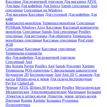
Кассовые
Для розничной торговли
Для магазина
ATOL
Для бара
Для кофейни
Для horeca
Sam4s сенсорные
Atol
сенсорные
Сенсорные на Windows
Для магазина
Кассовые
Для столовой
Для кофейни
Для
кафе
Компьютер-моноблок
Терминал-моноблок
Сенсорные
POSBank
Windows
Атол
Кассовые
Кассовый компьютер-
моноблок
Сенсорные Sam4s
Atol сенсорные
Posiflex
сенсорные
Для ресторана
Для общепита
Терминалы-
моноблоки сенсорные
Кассовые сенсорные
PosCenter
4GB
Сенсорные
Кассовые
Кассовые сенсорные
Терминалы-планшеты
iiko
Для кофейни
Для розничной торговли
Сенсорный
Atol
iiko
Rongta
Paytor
Posiflex
Atol
Sam4s
Poscenter
Xprinter
Терминалы
POS-принтеры
С фискальным накопителем
Недорогие
2D
Беспроводные
Atol
Atol 2D
С экраном
Для
кассы
Штрих-кода и чеков
Для склада беспроводные
PayTor
CipherLab
Черные
ATOL
Штрих-М
Poscenter
Posiflex
Металлические
Механические
Электромеханические
Маленькие
Большие
Этикеток и штрих-кодов
Этикеток, чеков, штрих-кодов
Цветные
Rongta
Xprinter
Больших
Рулонных
Полноцветных