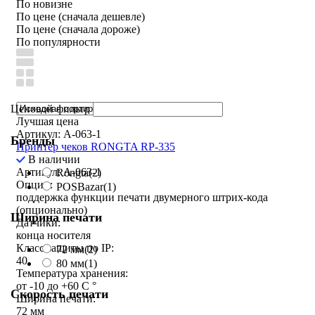
По новизне
По цене (сначала дешевле)
По цене (сначала дороже)
По популярности
Ценовой фильтр
Лучшая цена
Артикул: A-063-1
Бренды
Принтер чеков RONGTA RP-335
В наличии
Артикул: A-063-1
Rongta
(2)
Опции:
POSBazar
(1)
поддержка функции печати двумерного штрих-кода
(опционально)
Ширина печати
Датчики:
конца носителя
Класс защиты по IP:
72 мм
(2)
40
80 мм
(1)
Температура хранения:
от -10 до +60 С °
Скорость печати
Ширина печати:
72 мм