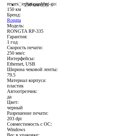
resurs-pechatayushhej-go:
250 мм/c
(3)
150 км
Бренд:
Rongta
Модель:
RONGTA RP-335
Гарантия:
1 год
Скорость печати:
250 мм/c
Интерфейсы:
Ethernet, USB
Ширина чековой ленты:
79.5
Материал корпуса:
пластик
Автоотрезчик:
да
Цвет:
черный
Разрешение печати:
203 dpi
Совместимость с ОС:
Windows
Вес в упаковке: