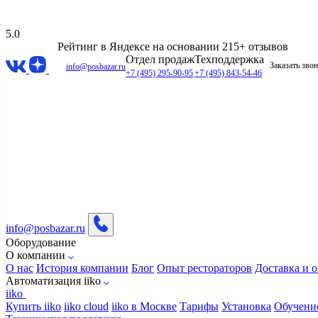
5.0
Рейтинг в Яндексе
на основании 215+ отзывов
Отдел продаж
Техподдержка
Заказать зво
info@posbazar.ru
+7 (495) 295-90-95
+7 (495) 843-54-46
info@posbazar.ru
Оборудование
О компании
О нас
История компании
Блог
Опыт рестораторов
Доставка и о
Автоматизация iiko
iiko
Купить iiko
iiko cloud
iiko в Москве
Тарифы
Установка
Обучени