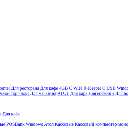
enter
Для ресторана
Для кафе
4GB
С WiFi
R-Keeper
С USB
Wind
ичной торговли
Для магазина
ATOL
Для бара
Для кофейни
Для ho
и
Для кафе
ные
POSBank
Windows
Атол
Кассовые
Кассовый компьютер-мон