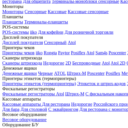
ресторана
Для общепита
Терминалы-моноблоки сенсорные
Кас
Мониторы
Мониторы
Сенсорные
Кассовые
Кассовые сенсорные
Планшеты
Планшеты
Терминалы-планшеты
POS-системы
POS-системы
iiko
Для кофейни
Для розничной торговли
Дисплей покупателя
Дисплей покупателя
Сенсорный
Atol
Принтеры чеков
Принтеры чеков
iiko
Rongta
Paytor
Posiflex
Atol
Sam4s
Poscenter
Сканеры штрихкода
Сканеры штрихкода
Недорогие
2D
Беспроводные
Atol
Atol 2D
Денежные ящики
Денежные ящики
Черные
ATOL
Штрих-М
Poscenter
Posiflex
Ме
Принтеры этикеток (термопринтеры)
Принтеры этикеток (термопринтеры)
Этикеток и штрих-кодов
Фискальные регистраторы
Фискальные регистраторы
Atol
Штрих-М
С фискальным накоп
Кассовые аппараты
Кассовые аппараты
Для ресторана
Недорогие
Российского про
Для бара
Для столовой
С эквайрингом
Для ресторана с монито
Весовое оборудование
Весовое оборудование
Оборудование Б/У