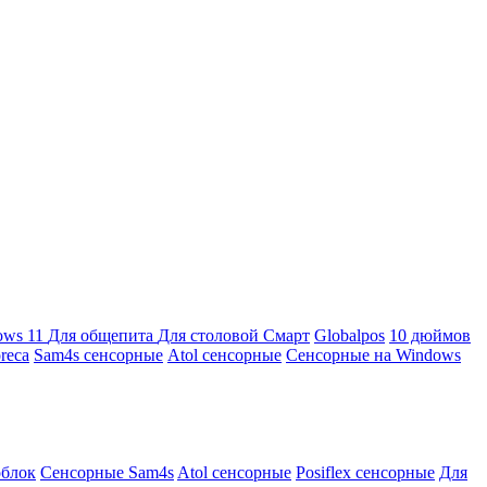
ows 11
Для общепита
Для столовой
Смарт
Globalpos
10 дюймов
reca
Sam4s сенсорные
Atol сенсорные
Сенсорные на Windows
облок
Сенсорные Sam4s
Atol сенсорные
Posiflex сенсорные
Для