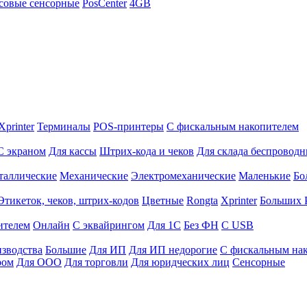
совые сенсорные
PosCenter
4GB
Xprinter
Терминалы
POS-принтеры
С фискальным накопителем
С экраном
Для кассы
Штрих-кода и чеков
Для склада беспровод
таллические
Механические
Электромеханические
Маленькие
Бо
Этикеток, чеков, штрих-кодов
Цветные
Rongta
Xprinter
Больших
ителем
Онлайн
С эквайрингом
Для 1С
Без ФН
С USB
изводства
Большие
Для ИП
Для ИП недорогие
С фискальным на
ром
Для ООО
Для торговли
Для юридческих лиц
Сенсорные