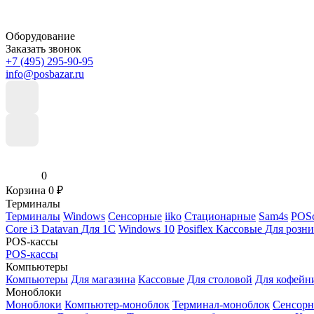
Оборудование
Заказать звонок
+7 (495) 295-90-95
info@posbazar.ru
0
Корзина
0
₽
Терминалы
Терминалы
Windows
Сенсорные
iiko
Стационарные
Sam4s
POSc
Core i3
Datavan
Для 1С
Windows 10
Posiflex
Кассовые
Для розн
POS-кассы
POS-кассы
Компьютеры
Компьютеры
Для магазина
Кассовые
Для столовой
Для кофейн
Моноблоки
Моноблоки
Компьютер-моноблок
Терминал-моноблок
Сенсор