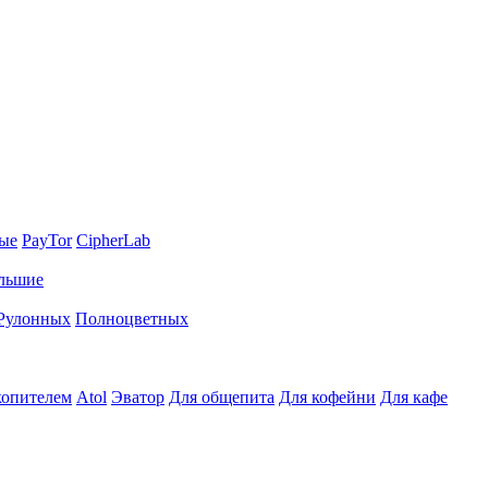
ные
PayTor
CipherLab
льшие
Рулонных
Полноцветных
копителем
Atol
Эватор
Для общепита
Для кофейни
Для кафе