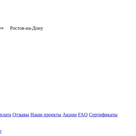
​Ростов-на-Дону
нок
плата
Отзывы
Наши проекты
Акции
FAQ
Сертификаты
е