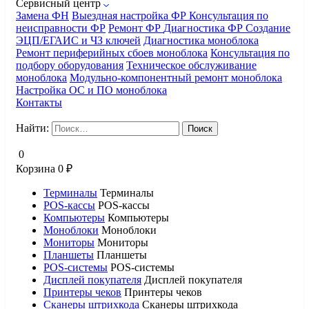
Сервисный центр
Замена ФН
Выездная настройка ФР
Консультация по
неисправности ФР
Ремонт ФР
Диагностика ФР
Создание
ЭЦП/ЕГАИС и ЧЗ ключей
Диагностика моноблока
Ремонт периферийных сбоев моноблока
Консультация по
подбору оборудования
Техническое обслуживание
моноблока
Модульно-компонентный ремонт моноблока
Настройка ОС и ПО моноблока
Контакты
Найти:
0
Корзина
0
₽
Терминалы
Терминалы
POS-кассы
POS-кассы
Компьютеры
Компьютеры
Моноблоки
Моноблоки
Мониторы
Мониторы
Планшеты
Планшеты
POS-системы
POS-системы
Дисплей покупателя
Дисплей покупателя
Принтеры чеков
Принтеры чеков
Сканеры штрихкода
Сканеры штрихкода