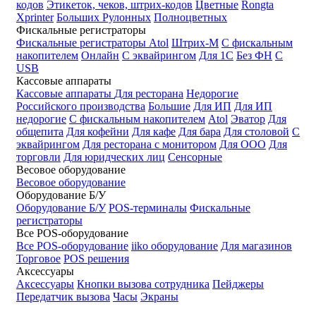
кодов
Этикеток, чеков, штрих-кодов
Цветные
Rongta
Xprinter
Больших
Рулонных
Полноцветных
Фискальные регистраторы
Фискальные регистраторы
Atol
Штрих-М
С фискальным
накопителем
Онлайн
С эквайрингом
Для 1С
Без ФН
С
USB
Кассовые аппараты
Кассовые аппараты
Для ресторана
Недорогие
Российского производства
Большие
Для ИП
Для ИП
недорогие
С фискальным накопителем
Atol
Эватор
Для
общепита
Для кофейни
Для кафе
Для бара
Для столовой
С
эквайрингом
Для ресторана с монитором
Для ООО
Для
торговли
Для юридческих лиц
Сенсорные
Весовое оборудование
Весовое оборудование
Оборудование Б/У
Оборудование Б/У
POS-терминалы
Фискальные
регистраторы
Все POS-оборудование
Все POS-оборудование
iiko оборудование
Для магазинов
Торговое
POS решения
Аксессуары
Аксессуары
Кнопки вызова сотрудника
Пейджеры
Передатчик вызова
Часы
Экраны