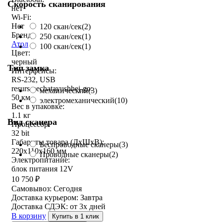
Скорость сканирования
нет
Wi-Fi:
Нет
120 скан/сек
(2)
Бренд:
250 скан/сек
(1)
Атол
100 скан/сек
(1)
Цвет:
черный
Тип замка
Интерфейсы:
RS-232, USB
resurs-pechatayushhej-go:
механический
(3)
50 км
электромеханический
(10)
Вес в упаковке:
1.1 кг
Вид сканера
Процессор:
32 bit
Габариты товара (ДxШxВ):
Беспроводные сканеры
(3)
220x110x160 мм
Проводные сканеры
(2)
Электропитание:
блок питания 12V
10 750
₽
Самовывоз:
Сегодня
Доставка курьером:
Завтра
Доставка СДЭК:
от 3х дней
В корзину
Купить в 1 клик