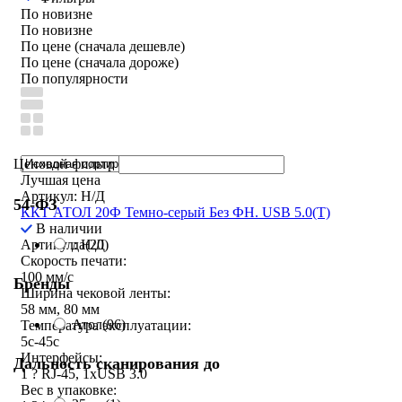
По новизне
По новизне
По цене (сначала дешевле)
По цене (сначала дороже)
По популярности
Ценовой фильтр
Лучшая цена
Артикул: Н/Д
54-ФЗ
ККТ АТОЛ 20Ф Темно-серый Без ФН. USB 5.0(Т)
В наличии
Артикул: Н/Д
да
(20)
Скорость печати:
100 мм/с
Бренды
Ширина чековой ленты:
58 мм, 80 мм
Атол
(96)
Температура эксплуатации:
5c-45c
Интерфейсы:
Дальность сканирования до
1 ? RJ-45, 1xUSB 3.0
Вес в упаковке: