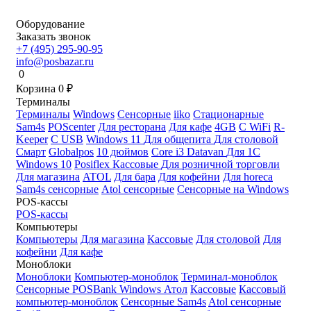
Оборудование
Заказать звонок
+7 (495) 295-90-95
info@posbazar.ru
0
Корзина
0
₽
Терминалы
Терминалы
Windows
Сенсорные
iiko
Стационарные
Sam4s
POScenter
Для ресторана
Для кафе
4GB
С WiFi
R-
Keeper
С USB
Windows 11
Для общепита
Для столовой
Смарт
Globalpos
10 дюймов
Core i3
Datavan
Для 1С
Windows 10
Posiflex
Кассовые
Для розничной торговли
Для магазина
ATOL
Для бара
Для кофейни
Для horeca
Sam4s сенсорные
Atol сенсорные
Сенсорные на Windows
POS-кассы
POS-кассы
Компьютеры
Компьютеры
Для магазина
Кассовые
Для столовой
Для
кофейни
Для кафе
Моноблоки
Моноблоки
Компьютер-моноблок
Терминал-моноблок
Сенсорные
POSBank
Windows
Атол
Кассовые
Кассовый
компьютер-моноблок
Сенсорные Sam4s
Atol сенсорные