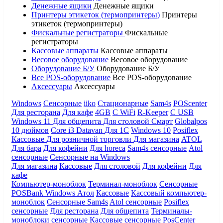
Денежные ящики
Денежные ящики
Принтеры этикеток (термопринтеры)
Принтеры
этикеток (термопринтеры)
Фискальные регистраторы
Фискальные
регистраторы
Кассовые аппараты
Кассовые аппараты
Весовое оборудование
Весовое оборудование
Оборудование Б/У
Оборудование Б/У
Все POS-оборудование
Все POS-оборудование
Аксессуары
Аксессуары
Windows
Сенсорные
iiko
Стационарные
Sam4s
POScenter
Для ресторана
Для кафе
4GB
С WiFi
R-Keeper
С USB
Windows 11
Для общепита
Для столовой
Смарт
Globalpos
10 дюймов
Core i3
Datavan
Для 1С
Windows 10
Posiflex
Кассовые
Для розничной торговли
Для магазина
ATOL
Для бара
Для кофейни
Для horeca
Sam4s сенсорные
Atol
сенсорные
Сенсорные на Windows
Для магазина
Кассовые
Для столовой
Для кофейни
Для
кафе
Компьютер-моноблок
Терминал-моноблок
Сенсорные
POSBank
Windows
Атол
Кассовые
Кассовый компьютер-
моноблок
Сенсорные Sam4s
Atol сенсорные
Posiflex
сенсорные
Для ресторана
Для общепита
Терминалы-
моноблоки сенсорные
Кассовые сенсорные
PosCenter