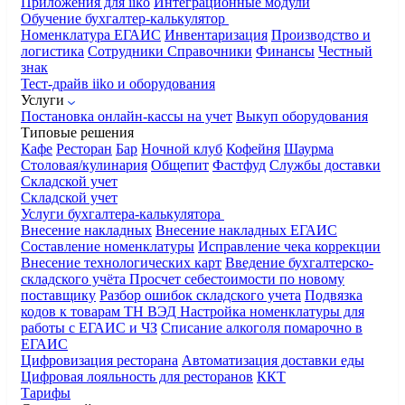
Приложения для iiko
Интеграционные модули
Обучение бухгалтер-калькулятор
Номенклатура
ЕГАИС
Инвентаризация
Производство и
логистика
Сотрудники
Справочники
Финансы
Честный
знак
Тест-драйв iiko и оборудования
Услуги
Постановка онлайн-кассы на учет
Выкуп оборудования
Типовые решения
Кафе
Ресторан
Бар
Ночной клуб
Кофейня
Шаурма
Столовая/кулинария
Общепит
Фастфуд
Службы доставки
Складской учет
Складской учет
Услуги бухгалтера-калькулятора
Внесение накладных
Внесение накладных ЕГАИС
Составление номенклатуры
Исправление чека коррекции
Внесение технологических карт
Введение бухгалтерско-
складского учёта
Просчет себестоимости по новому
поставщику
Разбор ошибок складского учета
Подвязка
кодов к товарам ТН ВЭД
Настройка номенклатуры для
работы с ЕГАИС и ЧЗ
Списание алкоголя помарочно в
ЕГАИС
Цифровизация ресторана
Автоматизация доставки еды
Цифровая лояльность для ресторанов
ККТ
Тарифы