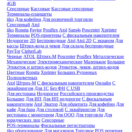
4GB
Сенсорные
Кассовые
Кассовые сенсорные
Терминалы-планшеты
iiko
Для кофейни
Для розничной торговли
Сенсорный
Atol
iiko
Rongta
Paytor
Posiflex
Atol
Sam4s
Poscenter
Xprinter
Терминалы
POS-принтеры
С фискальным накопителем
Недорогие
2D
Беспроводные
Atol
Atol 2D
С экраном
Для
кассы
Штрих-кода и чеков
Для склада беспроводные
PayTor
CipherLab
Черные
ATOL
Штрих-М
Poscenter
Posiflex
Металлические
Механические
Электромеханические
Маленькие
Большие
Этикеток и штрих-кодов
Этикеток, чеков, штрих-кодов
Цветные
Rongta
Xprinter
Больших
Рулонных
Полноцветных
Atol
Штрих-М
С фискальным накопителем
Онлайн
С
эквайрингом
Для 1С
Без ФН
С USB
Для ресторана
Недорогие
Российского производства
Большие
Для ИП
Для ИП недорогие
С фискальным
накопителем
Atol
Эватор
Для общепита
Для кофейни
Для
кафе
Для бара
Для столовой
С эквайрингом
Для
ресторана с монитором
Для ООО
Для торговли
Для
юридческих лиц
Сенсорные
POS-терминалы
Фискальные регистраторы
iiko оборудование
Для магазинов
Торговое
POS решения