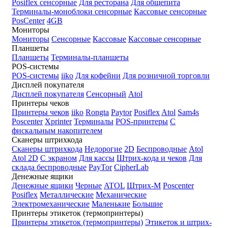
Posiflex сенсорные
Для ресторана
Для общепита
Терминалы-моноблоки сенсорные
Кассовые сенсорные
PosCenter
4GB
Мониторы
Мониторы
Сенсорные
Кассовые
Кассовые сенсорные
Планшеты
Планшеты
Терминалы-планшеты
POS-системы
POS-системы
iiko
Для кофейни
Для розничной торговли
Дисплей покупателя
Дисплей покупателя
Сенсорный
Atol
Принтеры чеков
Принтеры чеков
iiko
Rongta
Paytor
Posiflex
Atol
Sam4s
Poscenter
Xprinter
Терминалы
POS-принтеры
С
фискальным накопителем
Сканеры штрихкода
Сканеры штрихкода
Недорогие
2D
Беспроводные
Atol
Atol 2D
С экраном
Для кассы
Штрих-кода и чеков
Для
склада беспроводные
PayTor
CipherLab
Денежные ящики
Денежные ящики
Черные
ATOL
Штрих-М
Poscenter
Posiflex
Металлические
Механические
Электромеханические
Маленькие
Большие
Принтеры этикеток (термопринтеры)
Принтеры этикеток (термопринтеры)
Этикеток и штрих-