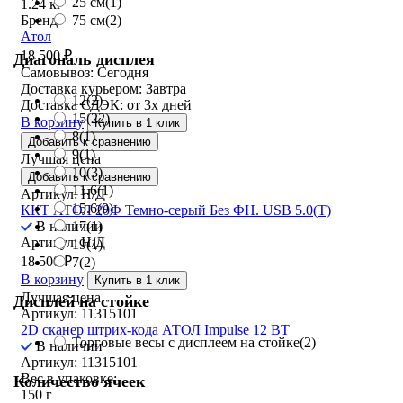
25 см
(1)
1.24 кг
Бренд:
75 см
(2)
Атол
18 500
₽
Диагональ дисплея
Самовывоз:
Сегодня
Доставка курьером:
Завтра
12
(2)
Доставка СДЭК:
от 3х дней
15
(22)
В корзину
Купить в 1 клик
8
(1)
Добавить к сравнению
9
(1)
Лучшая цена
10
(3)
Добавить к сравнению
11.6
(1)
Артикул: Н/Д
15.6
(9)
ККТ АТОЛ 20Ф Темно-серый Без ФН. USB 5.0(Т)
В наличии
17
(1)
Артикул: Н/Д
19
(1)
18 500
₽
7
(2)
В корзину
Купить в 1 клик
Лучшая цена
Дисплей на стойке
Артикул: 11315101
2D сканер штрих-кода АТОЛ Impulse 12 BT
Торговые весы с дисплеем на стойке
(2)
В наличии
Артикул: 11315101
Вес в упаковке:
Количество ячеек
150 г