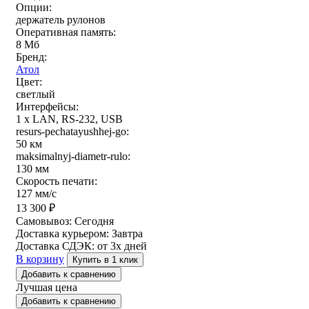
Опции:
держатель рулонов
Оперативная память:
8 Мб
Бренд:
Атол
Цвет:
светлый
Интерфейсы:
1 x LAN, RS-232, USB
resurs-pechatayushhej-go:
50 км
maksimalnyj-diametr-rulo:
130 мм
Скорость печати:
127 мм/с
13 300
₽
Самовывоз:
Сегодня
Доставка курьером:
Завтра
Доставка СДЭК:
от 3х дней
В корзину
Купить в 1 клик
Добавить к сравнению
Лучшая цена
Добавить к сравнению