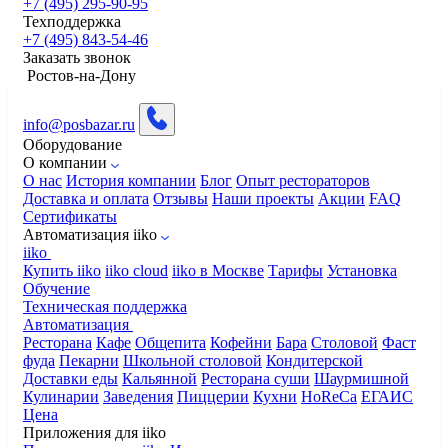
+7 (495) 295-90-95
Техподдержка
+7 (495) 843-54-46
Заказать звонок
​Ростов-на-Дону
info@posbazar.ru
Оборудование
О компании
О нас
История компании
Блог
Опыт рестораторов
Доставка и оплата
Отзывы
Наши проекты
Акции
FAQ
Сертификаты
Автоматизация iiko
iiko
Купить iiko
iiko cloud
iiko в Москве
Тарифы
Установка
Обучение
Техническая поддержка
Автоматизация
Ресторана
Кафе
Общепита
Кофейни
Бара
Столовой
Фаст
фуда
Пекарни
Школьной столовой
Кондитерской
Доставки еды
Кальянной
Ресторана суши
Шаурмишной
Кулинарии
Заведения
Пиццерии
Кухни
HoReCa
ЕГАИС
Цена
Приложения для iiko