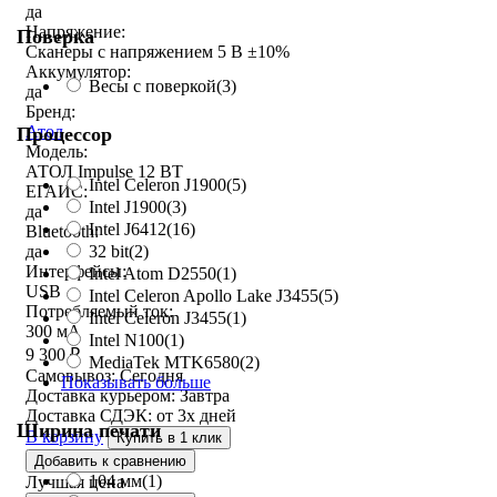
да
Напряжение:
Поверка
Сканеры с напряжением 5 В ±10%
Аккумулятор:
Весы с поверкой
(3)
да
Бренд:
Атол
Процессор
Модель:
АТОЛ Impulse 12 BT
Intel Celeron J1900
(5)
ЕГАИС:
Intel J1900
(3)
да
Intel J6412
(16)
Bluetooth:
да
32 bit
(2)
Интерфейсы:
Intel Atom D2550
(1)
USB
Intel Celeron Apollo Lake J3455
(5)
Потребляемый ток:
Intel Celeron J3455
(1)
300 мА
Intel N100
(1)
9 300
₽
MediaTek MTK6580
(2)
Самовывоз:
Сегодня
Показывать больше
Доставка курьером:
Завтра
Доставка СДЭК:
от 3х дней
Ширина печати
В корзину
Купить в 1 клик
Добавить к сравнению
104 мм
(1)
Лучшая цена