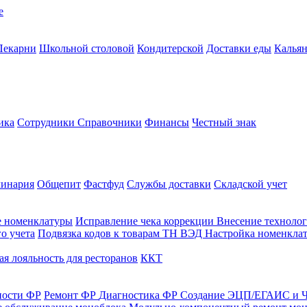
е
Пекарни
Школьной столовой
Кондитерской
Доставки еды
Калья
ика
Сотрудники
Справочники
Финансы
Честный знак
линария
Общепит
Фастфуд
Службы доставки
Складской учет
е номенклатуры
Исправление чека коррекции
Внесение технолог
о учета
Подвязка кодов к товарам ТН ВЭД
Настройка номенклат
я лояльность для ресторанов
ККТ
ности ФР
Ремонт ФР
Диагностика ФР
Создание ЭЦП/ЕГАИС и Ч