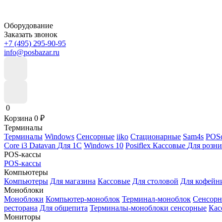
Оборудование
Заказать звонок
+7 (495) 295-90-95
info@posbazar.ru
0
Корзина
0
₽
Терминалы
Терминалы
Windows
Сенсорные
iiko
Стационарные
Sam4s
POSc
Core i3
Datavan
Для 1С
Windows 10
Posiflex
Кассовые
Для розн
POS-кассы
POS-кассы
Компьютеры
Компьютеры
Для магазина
Кассовые
Для столовой
Для кофейн
Моноблоки
Моноблоки
Компьютер-моноблок
Терминал-моноблок
Сенсор
ресторана
Для общепита
Терминалы-моноблоки сенсорные
Кас
Мониторы