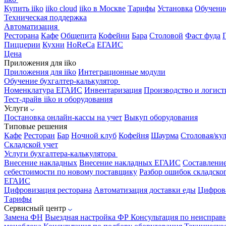
Купить iiko
iiko cloud
iiko в Москве
Тарифы
Установка
Обучени
Техническая поддержка
Автоматизация
Ресторана
Кафе
Общепита
Кофейни
Бара
Столовой
Фаст фуда
Пиццерии
Кухни
HoReCa
ЕГАИС
Цена
Приложения для iiko
Приложения для iiko
Интеграционные модули
Обучение бухгалтер-калькулятор
Номенклатура
ЕГАИС
Инвентаризация
Производство и логист
Тест-драйв iiko и оборудования
Услуги
Постановка онлайн-кассы на учет
Выкуп оборудования
Типовые решения
Кафе
Ресторан
Бар
Ночной клуб
Кофейня
Шаурма
Столовая/ку
Складской учет
Услуги бухгалтера-калькулятора
Внесение накладных
Внесение накладных ЕГАИС
Составлени
себестоимости по новому поставщику
Разбор ошибок складског
ЕГАИС
Цифровизация ресторана
Автоматизация доставки еды
Цифрова
Тарифы
Сервисный центр
Замена ФН
Выездная настройка ФР
Консультация по неисправ