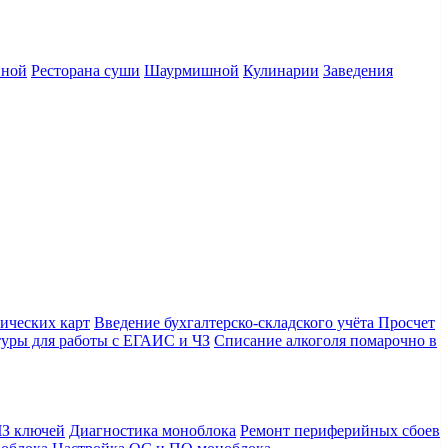
нной
Ресторана суши
Шаурмишной
Кулинарии
Заведения
ических карт
Введение бухгалтерско-складского учёта
Просчет
уры для работы с ЕГАИС и ЧЗ
Списание алкоголя помарочно в
З ключей
Диагностика моноблока
Ремонт периферийных сбоев