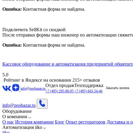
Ошибка:
Контактная форма не найдена.
Подключить SellKit со скидкой
После отправки формы наш инженер по автоматизации свяжет
Ошибка:
Контактная форма не найдена.
Кассовое оборудование и автоматизация предприятий общепит
5.0
Рейтинг в Яндексе
на основании 215+ отзывов
Отдел продаж
Техподдержка
Заказать звонок
info@posbazar.ru
+7 (495) 295-90-95
+7 (495) 843-54-46
info@posbazar.ru
Оборудование
О компании
О нас
История компании
Блог
Опыт рестораторов
Доставка и о
Автоматизация iiko
iiko