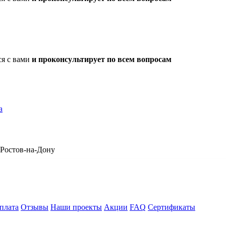
ся с вами
и проконсультирует по всем вопросам
а
​Ростов-на-Дону
плата
Отзывы
Наши проекты
Акции
FAQ
Сертификаты