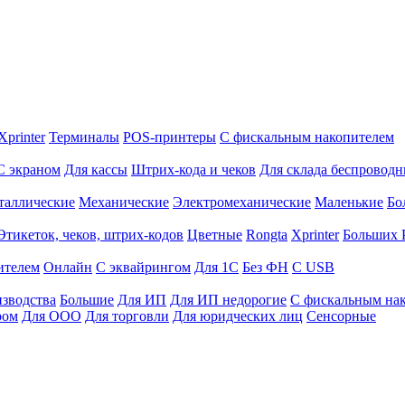
Xprinter
Терминалы
POS-принтеры
С фискальным накопителем
С экраном
Для кассы
Штрих-кода и чеков
Для склада беспровод
таллические
Механические
Электромеханические
Маленькие
Бо
Этикеток, чеков, штрих-кодов
Цветные
Rongta
Xprinter
Больших
ителем
Онлайн
С эквайрингом
Для 1С
Без ФН
С USB
изводства
Большие
Для ИП
Для ИП недорогие
С фискальным на
ром
Для ООО
Для торговли
Для юридческих лиц
Сенсорные