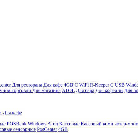
enter
Для ресторана
Для кафе
4GB
С WiFi
R-Keeper
С USB
Wind
ичной торговли
Для магазина
ATOL
Для бара
Для кофейни
Для ho
и
Для кафе
ные
POSBank
Windows
Атол
Кассовые
Кассовый компьютер-мон
совые сенсорные
PosCenter
4GB