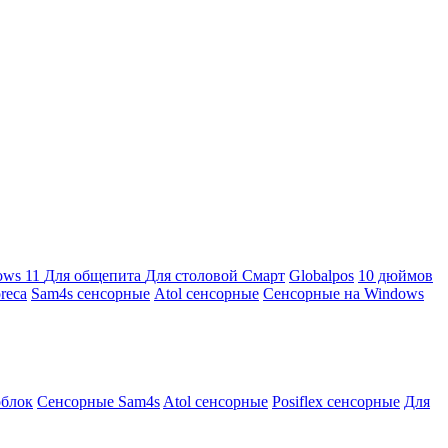
ows 11
Для общепита
Для столовой
Смарт
Globalpos
10 дюймов
reca
Sam4s сенсорные
Atol сенсорные
Сенсорные на Windows
облок
Сенсорные Sam4s
Atol сенсорные
Posiflex сенсорные
Для