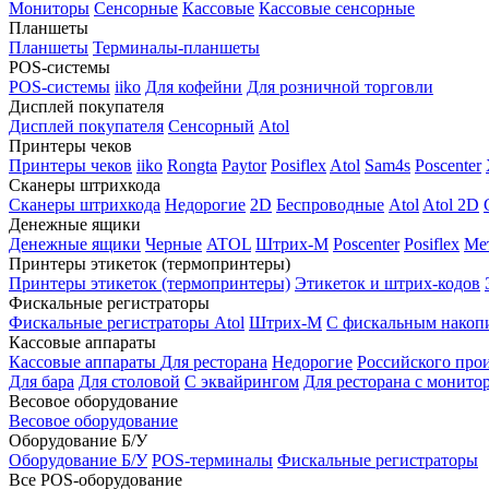
Мониторы
Сенсорные
Кассовые
Кассовые сенсорные
Планшеты
Планшеты
Терминалы-планшеты
POS-системы
POS-системы
iiko
Для кофейни
Для розничной торговли
Дисплей покупателя
Дисплей покупателя
Сенсорный
Atol
Принтеры чеков
Принтеры чеков
iiko
Rongta
Paytor
Posiflex
Atol
Sam4s
Poscenter
Сканеры штрихкода
Сканеры штрихкода
Недорогие
2D
Беспроводные
Atol
Atol 2D
Денежные ящики
Денежные ящики
Черные
ATOL
Штрих-М
Poscenter
Posiflex
Ме
Принтеры этикеток (термопринтеры)
Принтеры этикеток (термопринтеры)
Этикеток и штрих-кодов
Фискальные регистраторы
Фискальные регистраторы
Atol
Штрих-М
С фискальным накоп
Кассовые аппараты
Кассовые аппараты
Для ресторана
Недорогие
Российского про
Для бара
Для столовой
С эквайрингом
Для ресторана с монито
Весовое оборудование
Весовое оборудование
Оборудование Б/У
Оборудование Б/У
POS-терминалы
Фискальные регистраторы
Все POS-оборудование