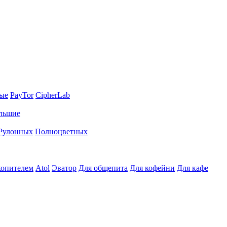
ные
PayTor
CipherLab
льшие
Рулонных
Полноцветных
копителем
Atol
Эватор
Для общепита
Для кофейни
Для кафе