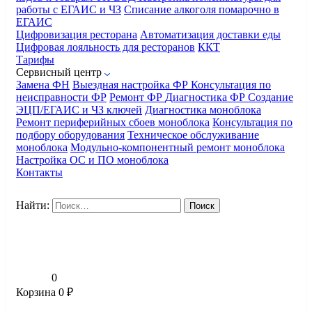
работы с ЕГАИС и ЧЗ
Списание алкоголя помарочно в
ЕГАИС
Цифровизация ресторана
Автоматизация доставки еды
Цифровая лояльность для ресторанов
ККТ
Тарифы
Сервисный центр
Замена ФН
Выездная настройка ФР
Консультация по
неисправности ФР
Ремонт ФР
Диагностика ФР
Создание
ЭЦП/ЕГАИС и ЧЗ ключей
Диагностика моноблока
Ремонт периферийных сбоев моноблока
Консультация по
подбору оборудования
Техническое обслуживание
моноблока
Модульно-компонентный ремонт моноблока
Настройка ОС и ПО моноблока
Контакты
Найти:
0
Корзина
0
₽