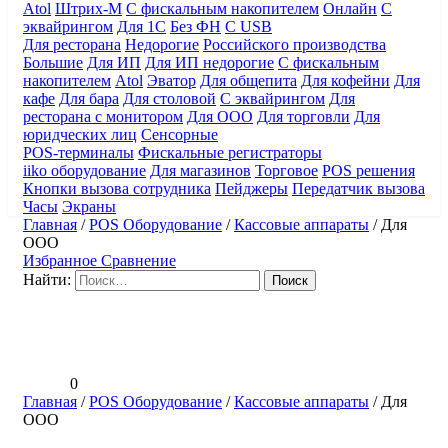
Atol
Штрих-М
С фискальным накопителем
Онлайн
С
эквайрингом
Для 1С
Без ФН
С USB
Для ресторана
Недорогие
Российского производства
Большие
Для ИП
Для ИП недорогие
С фискальным
накопителем
Atol
Эватор
Для общепита
Для кофейни
Для
кафе
Для бара
Для столовой
С эквайрингом
Для
ресторана с монитором
Для ООО
Для торговли
Для
юридческих лиц
Сенсорные
POS-терминалы
Фискальные регистраторы
iiko оборудование
Для магазинов
Торговое
POS решения
Кнопки вызова сотрудника
Пейджеры
Передатчик вызова
Часы
Экраны
Главная
/
POS Оборудование
/
Кассовые аппараты
/
Для
ООО
Избранное
Сравнение
Найти:
0
Главная
/
POS Оборудование
/
Кассовые аппараты
/
Для
ООО