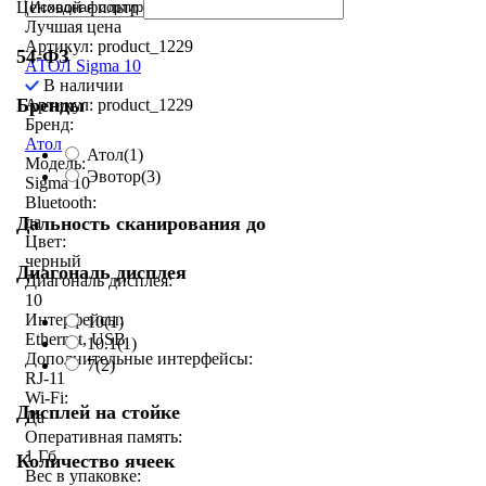
Ценовой фильтр
Лучшая цена
Артикул: product_1229
54-ФЗ
АТОЛ Sigma 10
В наличии
Бренды
Артикул: product_1229
Бренд:
Атол
Атол
(1)
Модель:
Эвотор
(3)
Sigma 10
Bluetooth:
Дальность сканирования до
да
Цвет:
черный
Диагональ дисплея
Диагональ дисплея:
10
Интерфейсы:
10
(1)
Ethernet, USB
10.1
(1)
Дополнительные интерфейсы:
7
(2)
RJ-11
Wi-Fi:
Дисплей на стойке
Да
Оперативная память:
1 Гб
Количество ячеек
Вес в упаковке: