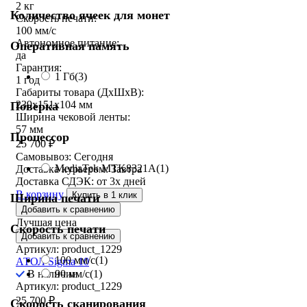
2 кг
Количество ячеек для монет
Скорость печати:
100 мм/с
Автономное питание:
Оперативная память
да
Гарантия:
1 Гб
(3)
1 год
Габариты товара (ДxШxВ):
239х151х104 мм
Поверка
Ширина чековой ленты:
57 мм
Процессор
25 700
₽
Самовывоз:
Сегодня
MediaTek MTK8321A
(1)
Доставка курьером:
Завтра
Доставка СДЭК:
от 3х дней
В корзину
Купить в 1 клик
Ширина печати
Добавить к сравнению
Лучшая цена
Скорость печати
Добавить к сравнению
Артикул: product_1229
100 мм/с
(1)
АТОЛ Sigma 10
90 мм/с
(1)
В наличии
Артикул: product_1229
25 700
₽
Скорость сканирования