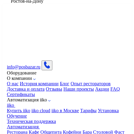
​Ростов-на-Дону
info@posbazar.ru
Оборудование
О компании
О нас
История компании
Блог
Опыт рестораторов
Доставка и оплата
Отзывы
Наши проекты
Акции
FAQ
Сертификаты
Автоматизация iiko
iiko
Купить iiko
iiko cloud
iiko в Москве
Тарифы
Установка
Обучение
Техническая поддержка
Автоматизация
Ресторана
Кафе
Общепита
Кофейни
Бара
Столовой
Фаст