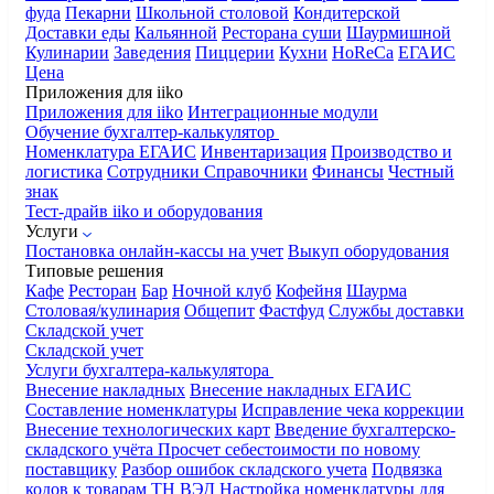
фуда
Пекарни
Школьной столовой
Кондитерской
Доставки еды
Кальянной
Ресторана суши
Шаурмишной
Кулинарии
Заведения
Пиццерии
Кухни
HoReCa
ЕГАИС
Цена
Приложения для iiko
Приложения для iiko
Интеграционные модули
Обучение бухгалтер-калькулятор
Номенклатура
ЕГАИС
Инвентаризация
Производство и
логистика
Сотрудники
Справочники
Финансы
Честный
знак
Тест-драйв iiko и оборудования
Услуги
Постановка онлайн-кассы на учет
Выкуп оборудования
Типовые решения
Кафе
Ресторан
Бар
Ночной клуб
Кофейня
Шаурма
Столовая/кулинария
Общепит
Фастфуд
Службы доставки
Складской учет
Складской учет
Услуги бухгалтера-калькулятора
Внесение накладных
Внесение накладных ЕГАИС
Составление номенклатуры
Исправление чека коррекции
Внесение технологических карт
Введение бухгалтерско-
складского учёта
Просчет себестоимости по новому
поставщику
Разбор ошибок складского учета
Подвязка
кодов к товарам ТН ВЭД
Настройка номенклатуры для