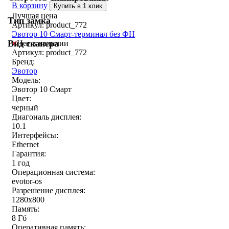
В корзину
Купить в 1 клик
Лучшая цена
Тип замка
Артикул: product_772
Эвотор 10 Смарт-терминал без ФН
Вид сканера
Нет в наличии
Артикул: product_772
Бренд:
Эвотор
Модель:
Эвотор 10 Смарт
Цвет:
черный
Диагональ дисплея:
10.1
Интерфейсы:
Ethernet
Гарантия:
1 год
Операционная система:
evotor-os
Разрешение дисплея:
1280x800
Память:
8 Гб
Оперативная память: