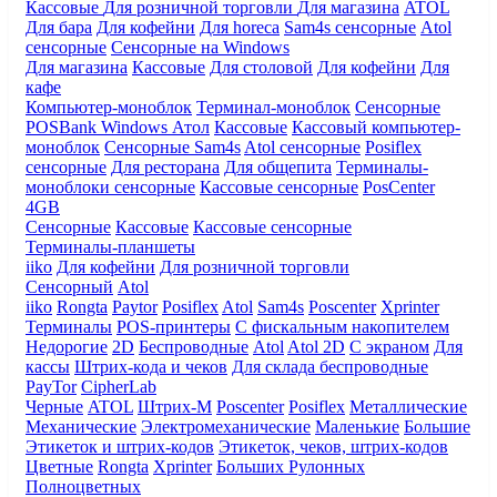
Кассовые
Для розничной торговли
Для магазина
ATOL
Для бара
Для кофейни
Для horeca
Sam4s сенсорные
Atol
сенсорные
Сенсорные на Windows
Для магазина
Кассовые
Для столовой
Для кофейни
Для
кафе
Компьютер-моноблок
Терминал-моноблок
Сенсорные
POSBank
Windows
Атол
Кассовые
Кассовый компьютер-
моноблок
Сенсорные Sam4s
Atol сенсорные
Posiflex
сенсорные
Для ресторана
Для общепита
Терминалы-
моноблоки сенсорные
Кассовые сенсорные
PosCenter
4GB
Сенсорные
Кассовые
Кассовые сенсорные
Терминалы-планшеты
iiko
Для кофейни
Для розничной торговли
Сенсорный
Atol
iiko
Rongta
Paytor
Posiflex
Atol
Sam4s
Poscenter
Xprinter
Терминалы
POS-принтеры
С фискальным накопителем
Недорогие
2D
Беспроводные
Atol
Atol 2D
С экраном
Для
кассы
Штрих-кода и чеков
Для склада беспроводные
PayTor
CipherLab
Черные
ATOL
Штрих-М
Poscenter
Posiflex
Металлические
Механические
Электромеханические
Маленькие
Большие
Этикеток и штрих-кодов
Этикеток, чеков, штрих-кодов
Цветные
Rongta
Xprinter
Больших
Рулонных
Полноцветных