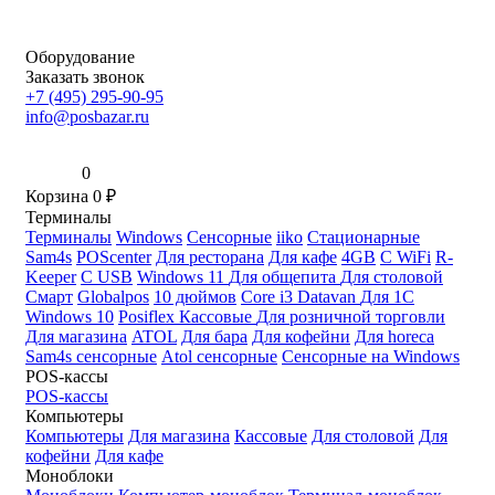
Оборудование
Заказать звонок
+7 (495) 295-90-95
info@posbazar.ru
0
Корзина
0
₽
Терминалы
Терминалы
Windows
Сенсорные
iiko
Стационарные
Sam4s
POScenter
Для ресторана
Для кафе
4GB
С WiFi
R-
Keeper
С USB
Windows 11
Для общепита
Для столовой
Смарт
Globalpos
10 дюймов
Core i3
Datavan
Для 1С
Windows 10
Posiflex
Кассовые
Для розничной торговли
Для магазина
ATOL
Для бара
Для кофейни
Для horeca
Sam4s сенсорные
Atol сенсорные
Сенсорные на Windows
POS-кассы
POS-кассы
Компьютеры
Компьютеры
Для магазина
Кассовые
Для столовой
Для
кофейни
Для кафе
Моноблоки