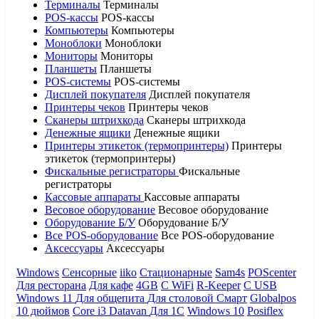
Терминалы
Терминалы
POS-кассы
POS-кассы
Компьютеры
Компьютеры
Моноблоки
Моноблоки
Мониторы
Мониторы
Планшеты
Планшеты
POS-системы
POS-системы
Дисплей покупателя
Дисплей покупателя
Принтеры чеков
Принтеры чеков
Сканеры штрихкода
Сканеры штрихкода
Денежные ящики
Денежные ящики
Принтеры этикеток (термопринтеры)
Принтеры
этикеток (термопринтеры)
Фискальные регистраторы
Фискальные
регистраторы
Кассовые аппараты
Кассовые аппараты
Весовое оборудование
Весовое оборудование
Оборудование Б/У
Оборудование Б/У
Все POS-оборудование
Все POS-оборудование
Аксессуары
Аксессуары
Windows
Сенсорные
iiko
Стационарные
Sam4s
POScenter
Для ресторана
Для кафе
4GB
С WiFi
R-Keeper
С USB
Windows 11
Для общепита
Для столовой
Смарт
Globalpos
10 дюймов
Core i3
Datavan
Для 1С
Windows 10
Posiflex