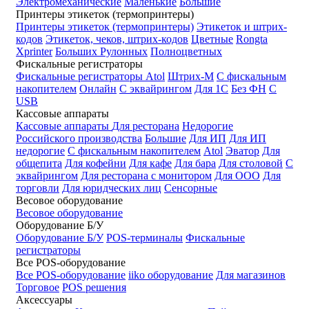
Электромеханические
Маленькие
Большие
Принтеры этикеток (термопринтеры)
Принтеры этикеток (термопринтеры)
Этикеток и штрих-
кодов
Этикеток, чеков, штрих-кодов
Цветные
Rongta
Xprinter
Больших
Рулонных
Полноцветных
Фискальные регистраторы
Фискальные регистраторы
Atol
Штрих-М
С фискальным
накопителем
Онлайн
С эквайрингом
Для 1С
Без ФН
С
USB
Кассовые аппараты
Кассовые аппараты
Для ресторана
Недорогие
Российского производства
Большие
Для ИП
Для ИП
недорогие
С фискальным накопителем
Atol
Эватор
Для
общепита
Для кофейни
Для кафе
Для бара
Для столовой
С
эквайрингом
Для ресторана с монитором
Для ООО
Для
торговли
Для юридческих лиц
Сенсорные
Весовое оборудование
Весовое оборудование
Оборудование Б/У
Оборудование Б/У
POS-терминалы
Фискальные
регистраторы
Все POS-оборудование
Все POS-оборудование
iiko оборудование
Для магазинов
Торговое
POS решения
Аксессуары