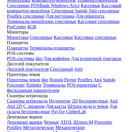
Моноблоки
Компьютер-моноблок
Терминал-моноблок
Сенсорные
POSBank
Windows
Атол
Кассовые
Кассовый
компьютер-моноблок
Сенсорные Sam4s
Atol сенсорные
Posiflex сенсорные
Для ресторана
Для общепита
Терминалы-моноблоки сенсорные
Кассовые сенсорные
PosCenter
4GB
Мониторы
Мониторы
Сенсорные
Кассовые
Кассовые сенсорные
Планшеты
Планшеты
Терминалы-планшеты
POS-системы
POS-системы
iiko
Для кофейни
Для розничной торговли
Дисплей покупателя
Дисплей покупателя
Сенсорный
Atol
Принтеры чеков
Принтеры чеков
iiko
Rongta
Paytor
Posiflex
Atol
Sam4s
Poscenter
Xprinter
Терминалы
POS-принтеры
С
фискальным накопителем
Сканеры штрихкода
Сканеры штрихкода
Недорогие
2D
Беспроводные
Atol
Atol 2D
С экраном
Для кассы
Штрих-кода и чеков
Для
склада беспроводные
PayTor
CipherLab
Денежные ящики
Денежные ящики
Черные
ATOL
Штрих-М
Poscenter
Posiflex
Металлические
Механические