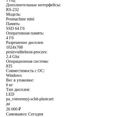
1 год
Дополнительные интерфейсы:
RS-232
Модель:
Posmachine mini
Память:
SSD 64 Гб
Оперативная память:
4 Гб
Разрешение дисплея:
1024x768
proizvoditelnost-proczes:
2.4 Ghz
Операционная система:
835
Совместимость с ОС:
Windows
Вес в упаковке:
6 кг
Тип дисплея:
LED
pa_vstroennyj-schit-plastcart:
да
26 000
₽
Самовывоз:
Сегодня