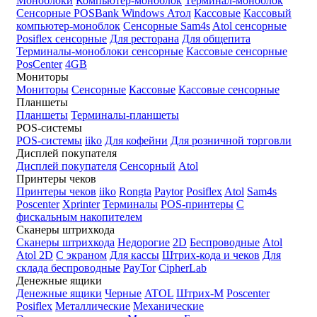
Моноблоки
Компьютер-моноблок
Терминал-моноблок
Сенсорные
POSBank
Windows
Атол
Кассовые
Кассовый
компьютер-моноблок
Сенсорные Sam4s
Atol сенсорные
Posiflex сенсорные
Для ресторана
Для общепита
Терминалы-моноблоки сенсорные
Кассовые сенсорные
PosCenter
4GB
Мониторы
Мониторы
Сенсорные
Кассовые
Кассовые сенсорные
Планшеты
Планшеты
Терминалы-планшеты
POS-системы
POS-системы
iiko
Для кофейни
Для розничной торговли
Дисплей покупателя
Дисплей покупателя
Сенсорный
Atol
Принтеры чеков
Принтеры чеков
iiko
Rongta
Paytor
Posiflex
Atol
Sam4s
Poscenter
Xprinter
Терминалы
POS-принтеры
С
фискальным накопителем
Сканеры штрихкода
Сканеры штрихкода
Недорогие
2D
Беспроводные
Atol
Atol 2D
С экраном
Для кассы
Штрих-кода и чеков
Для
склада беспроводные
PayTor
CipherLab
Денежные ящики
Денежные ящики
Черные
ATOL
Штрих-М
Poscenter
Posiflex
Металлические
Механические