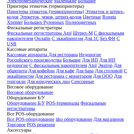
Электромеханические
Маленькие
Большие
Принтеры этикеток (термопринтеры)
Принтеры этикеток (термопринтеры)
Этикеток и штрих-
кодов
Этикеток, чеков, штрих-кодов
Цветные
Rongta
Xprinter
Больших
Рулонных
Полноцветных
Фискальные регистраторы
Фискальные регистраторы
Atol
Штрих-М
С фискальным
накопителем
Онлайн
С эквайрингом
Для 1С
Без ФН
С
USB
Кассовые аппараты
Кассовые аппараты
Для ресторана
Недорогие
Российского производства
Большие
Для ИП
Для ИП
недорогие
С фискальным накопителем
Atol
Эватор
Для
общепита
Для кофейни
Для кафе
Для бара
Для столовой
С
эквайрингом
Для ресторана с монитором
Для ООО
Для
торговли
Для юридческих лиц
Сенсорные
Весовое оборудование
Весовое оборудование
Оборудование Б/У
Оборудование Б/У
POS-терминалы
Фискальные
регистраторы
Все POS-оборудование
Все POS-оборудование
iiko оборудование
Для магазинов
Торговое
POS решения
Аксессуары