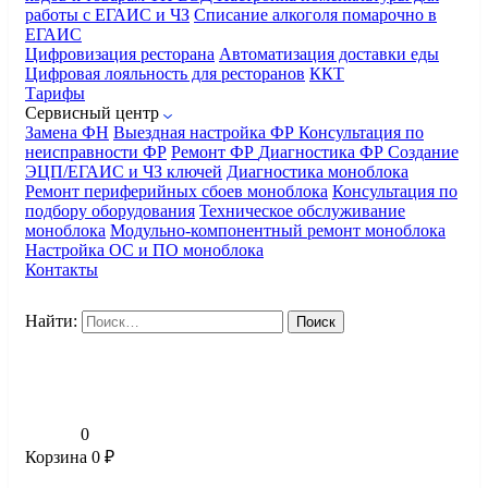
работы с ЕГАИС и ЧЗ
Списание алкоголя помарочно в
ЕГАИС
Цифровизация ресторана
Автоматизация доставки еды
Цифровая лояльность для ресторанов
ККТ
Тарифы
Сервисный центр
Замена ФН
Выездная настройка ФР
Консультация по
неисправности ФР
Ремонт ФР
Диагностика ФР
Создание
ЭЦП/ЕГАИС и ЧЗ ключей
Диагностика моноблока
Ремонт периферийных сбоев моноблока
Консультация по
подбору оборудования
Техническое обслуживание
моноблока
Модульно-компонентный ремонт моноблока
Настройка ОС и ПО моноблока
Контакты
Найти:
0
Корзина
0
₽