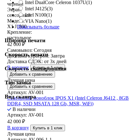
Intel DualCore Celeron 1037U
(1)
черный
Intel J4125
(3)
Экран:
Intel N100
(1)
сенсорный
Модель:
VIA Nano
(1)
X1 J1800
Показывать больше
Крепление:
настольное
Ширина печати
42 000
₽
Самовывоз:
Сегодня
Скорость печати
Доставка курьером:
Завтра
Доставка СДЭК:
от 3х дней
В корзину
Скорость сканирования
Купить в 1 клик
Добавить к сравнению
Лучшая цена
Тип замка
Добавить к сравнению
Артикул: AV-001
Вид сканера
Сенсорный моноблок IPOS X1 (Intel Celeron J6412 , 8GB
DDR4, SSD MSATA 128 Gb, MSR, WiFi)
В наличии
Артикул: AV-001
42 000
₽
В корзину
Купить в 1 клик
Лучшая цена
Артикул: AV-006-1-1