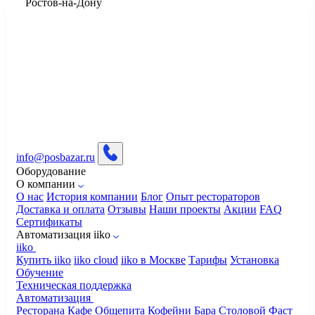
​Ростов-на-Дону
info@posbazar.ru
Оборудование
О компании
О нас
История компании
Блог
Опыт рестораторов
Доставка и оплата
Отзывы
Наши проекты
Акции
FAQ
Сертификаты
Автоматизация iiko
iiko
Купить iiko
iiko cloud
iiko в Москве
Тарифы
Установка
Обучение
Техническая поддержка
Автоматизация
Ресторана
Кафе
Общепита
Кофейни
Бара
Столовой
Фаст