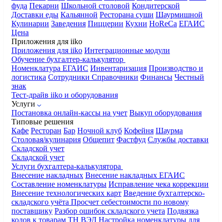
фуда
Пекарни
Школьной столовой
Кондитерской
Доставки еды
Кальянной
Ресторана суши
Шаурмишной
Кулинарии
Заведения
Пиццерии
Кухни
HoReCa
ЕГАИС
Цена
Приложения для iiko
Приложения для iiko
Интеграционные модули
Обучение бухгалтер-калькулятор
Номенклатура
ЕГАИС
Инвентаризация
Производство и
логистика
Сотрудники
Справочники
Финансы
Честный
знак
Тест-драйв iiko и оборудования
Услуги
Постановка онлайн-кассы на учет
Выкуп оборудования
Типовые решения
Кафе
Ресторан
Бар
Ночной клуб
Кофейня
Шаурма
Столовая/кулинария
Общепит
Фастфуд
Службы доставки
Складской учет
Складской учет
Услуги бухгалтера-калькулятора
Внесение накладных
Внесение накладных ЕГАИС
Составление номенклатуры
Исправление чека коррекции
Внесение технологических карт
Введение бухгалтерско-
складского учёта
Просчет себестоимости по новому
поставщику
Разбор ошибок складского учета
Подвязка
кодов к товарам ТН ВЭД
Настройка номенклатуры для