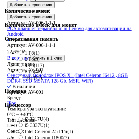
Добавить к сравнению
Количество ячеек
Новое поступление!
Добавить к сравнению
Артикул: AV-006-1-1-1
Количество ячеек для монет
POS планшет терминал mini Lenovo для автоматизации на
Android
Оперативная память
В наличии
Артикул: AV-006-1-1-1
22 650
₽
1 Гб
(1)
В корзину
Купить в 1 клик
2 Гб
(8)
Лучшая цена
4 Гб
(117)
Артикул: AV-001
8 Гб
(48)
Сенсорный моноблок IPOS X1 (Intel Celeron J6412 , 8GB
16 Гб
(1)
DDR4, SSD MSATA 128 Gb, MSR, WiFi)
В наличии
Поверка
Артикул: AV-001
Бренд:
IPos
Процессор
Температура эксплуатации:
0°C ~ +40°C
i3 3217U
(4)
Тип дисплея:
i5-3337U
(1)
LED
Сенсор:
Intel Celeron 2.5 ГГц
(1)
да
Intel Celeron J1800
(7)