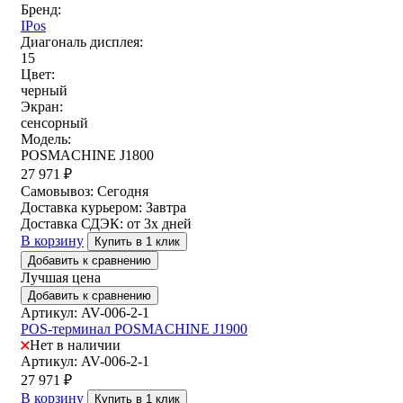
Бренд:
IPos
Диагональ дисплея:
15
Цвет:
черный
Экран:
сенсорный
Модель:
POSMACHINE J1800
27 971
₽
Самовывоз:
Сегодня
Доставка курьером:
Завтра
Доставка СДЭК:
от 3х дней
В корзину
Купить в 1 клик
Добавить к сравнению
Лучшая цена
Добавить к сравнению
Артикул: AV-006-2-1
POS-терминал POSMACHINE J1900
Нет в наличии
Артикул: AV-006-2-1
27 971
₽
В корзину
Купить в 1 клик