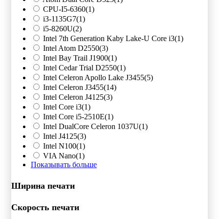
CPU-I5-6360
(1)
i3-1135G7
(1)
i5-8260U
(2)
Intel 7th Generation Kaby Lake-U Core i3
(1)
Intel Atom D2550
(3)
Intel Bay Trail J1900
(1)
Intel Cedar Trial D2550
(1)
Intel Celeron Apollo Lake J3455
(5)
Intel Celeron J3455
(14)
Intel Celeron J4125
(3)
Intel Core i3
(1)
Intel Core i5-2510E
(1)
Intel DualCore Celeron 1037U
(1)
Intel J4125
(3)
Intel N100
(1)
VIA Nano
(1)
Показывать больше
Ширина печати
Скорость печати