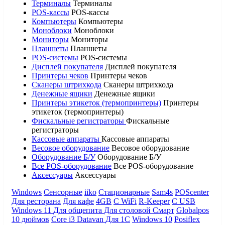
Терминалы
Терминалы
POS-кассы
POS-кассы
Компьютеры
Компьютеры
Моноблоки
Моноблоки
Мониторы
Мониторы
Планшеты
Планшеты
POS-системы
POS-системы
Дисплей покупателя
Дисплей покупателя
Принтеры чеков
Принтеры чеков
Сканеры штрихкода
Сканеры штрихкода
Денежные ящики
Денежные ящики
Принтеры этикеток (термопринтеры)
Принтеры
этикеток (термопринтеры)
Фискальные регистраторы
Фискальные
регистраторы
Кассовые аппараты
Кассовые аппараты
Весовое оборудование
Весовое оборудование
Оборудование Б/У
Оборудование Б/У
Все POS-оборудование
Все POS-оборудование
Аксессуары
Аксессуары
Windows
Сенсорные
iiko
Стационарные
Sam4s
POScenter
Для ресторана
Для кафе
4GB
С WiFi
R-Keeper
С USB
Windows 11
Для общепита
Для столовой
Смарт
Globalpos
10 дюймов
Core i3
Datavan
Для 1С
Windows 10
Posiflex