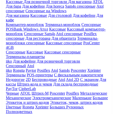
Кассовые
Для розничной торговли
Для магазина
ATOL
Для бара
Для кофейни
Для horeca
Sam4s сенсорные
Atol
сенсорные
Сенсорные на Windows
Для магазина
Кассовые
Для столовой
Для кофейни
Для
кафе
Компьютер-моноблок
Терминал-моноблок
Сенсорные
POSBank
Windows
Атол
Кассовые
Кассовый компьютер-
моноблок
Сенсорные Sam4s
Atol сенсорные
Posiflex
сенсорные
Для ресторана
Для общепита
Терминалы-
моноблоки сенсорные
Кассовые сенсорные
PosCenter
4GB
Сенсорные
Кассовые
Кассовые сенсорные
Терминалы-планшеты
iiko
Для кофейни
Для розничной торговли
Сенсорный
Atol
iiko
Rongta
Paytor
Posiflex
Atol
Sam4s
Poscenter
Xprinter
Терминалы
POS-принтеры
С фискальным накопителем
Недорогие
2D
Беспроводные
Atol
Atol 2D
С экраном
Для
кассы
Штрих-кода и чеков
Для склада беспроводные
PayTor
CipherLab
Черные
ATOL
Штрих-М
Poscenter
Posiflex
Металлические
Механические
Электромеханические
Маленькие
Большие
Этикеток и штрих-кодов
Этикеток, чеков, штрих-кодов
Цветные
Rongta
Xprinter
Больших
Рулонных
Полноцветных