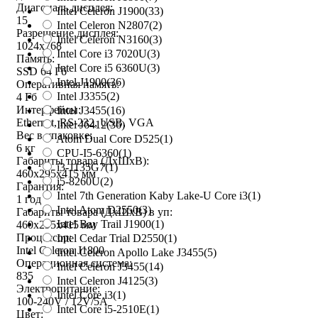
Диагональ дисплея:
Intel Celeron J1900
(33)
15
Intel Celeron N2807
(2)
Разрешение дисплея:
Intel Celeron N3160
(3)
1024x768
Intel Core i3 7020U
(3)
Память:
Intel Core i5 6360U
(3)
SSD 64 Гб
Intel J1900
(36)
Оперативная память:
Intel J3355
(2)
4 Гб
Интерфейсы:
Intel J3455
(16)
Ethernet, RS-232, USB, VGA
Intel J6412
(36)
Вес в упаковке:
Atom Dual Core D525
(1)
6 кг
CPU-I5-6360
(1)
Габариты товара (ДxШxВ):
i3-1135G7
(1)
460x295x415 мм
i5-8260U
(2)
Гарантия:
Intel 7th Generation Kaby Lake-U Core i3
(1)
1 год
Intel Atom D2550
(3)
Габариты товара (ДxШxВ) в уп:
Intel Bay Trail J1900
(1)
460x295x415 мм
Процессор:
Intel Cedar Trial D2550
(1)
Intel Celeron J1800
Intel Celeron Apollo Lake J3455
(5)
Операционная система:
Intel Celeron J3455
(14)
835
Intel Celeron J4125
(3)
Электропитание:
Intel Core i3
(1)
100-240V / 12V/5A
Intel Core i5-2510E
(1)
Цвет: