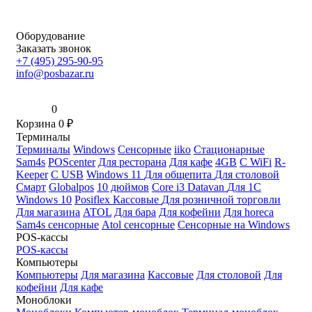
Оборудование
Заказать звонок
+7 (495) 295-90-95
info@posbazar.ru
0
Корзина
0
₽
Терминалы
Терминалы
Windows
Сенсорные
iiko
Стационарные
Sam4s
POScenter
Для ресторана
Для кафе
4GB
С WiFi
R-
Keeper
С USB
Windows 11
Для общепита
Для столовой
Смарт
Globalpos
10 дюймов
Core i3
Datavan
Для 1С
Windows 10
Posiflex
Кассовые
Для розничной торговли
Для магазина
ATOL
Для бара
Для кофейни
Для horeca
Sam4s сенсорные
Atol сенсорные
Сенсорные на Windows
POS-кассы
POS-кассы
Компьютеры
Компьютеры
Для магазина
Кассовые
Для столовой
Для
кофейни
Для кафе
Моноблоки