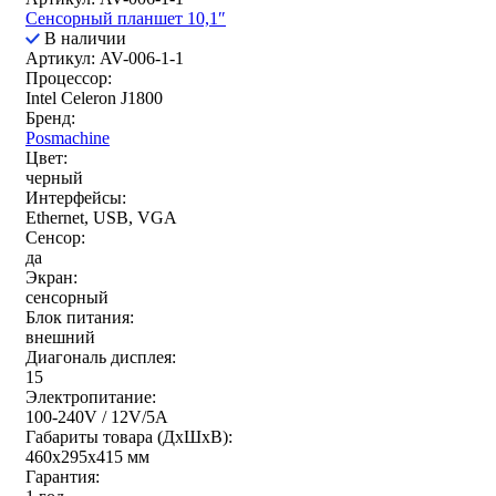
Сенсорный планшет 10,1″
В наличии
Артикул: AV-006-1-1
Процессор:
Intel Celeron J1800
Бренд:
Posmachine
Цвет:
черный
Интерфейсы:
Ethernet, USB, VGA
Сенсор:
да
Экран:
сенсорный
Блок питания:
внешний
Диагональ дисплея:
15
Электропитание:
100-240V / 12V/5A
Габариты товара (ДxШxВ):
460x295x415 мм
Гарантия: