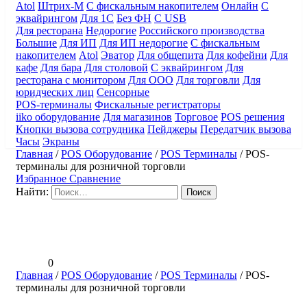
Atol
Штрих-М
С фискальным накопителем
Онлайн
С
эквайрингом
Для 1С
Без ФН
С USB
Для ресторана
Недорогие
Российского производства
Большие
Для ИП
Для ИП недорогие
С фискальным
накопителем
Atol
Эватор
Для общепита
Для кофейни
Для
кафе
Для бара
Для столовой
С эквайрингом
Для
ресторана с монитором
Для ООО
Для торговли
Для
юридческих лиц
Сенсорные
POS-терминалы
Фискальные регистраторы
iiko оборудование
Для магазинов
Торговое
POS решения
Кнопки вызова сотрудника
Пейджеры
Передатчик вызова
Часы
Экраны
Главная
/
POS Оборудование
/
POS Терминалы
/
POS-
терминалы для розничной торговли
Избранное
Сравнение
Найти:
0
Главная
/
POS Оборудование
/
POS Терминалы
/
POS-
терминалы для розничной торговли