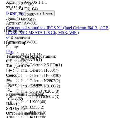
Артикул: AV-006-1-1-1
2 Гб
(6)
22 650
₽
4 Гб
(104)
В корзину
Купить в 1 клик
8 Гб
(38)
Лучшая цена
16 Гб
(1)
Артикул: AV-001
Сенсорный моноблок IPOS X1 (Intel Celeron J6412 , 8GB
Поверка
DDR4, SSD MSATA 128 Gb, MSR, WiFi)
В наличии
Артикул: AV-001
Процессор
Бренд:
IPos
i3 3217U
(4)
Температура эксплуатации:
i5-3337U
(1)
0°C ~ +40°C
Intel Celeron 2.5 ГГц
(1)
Тип дисплея:
Intel Celeron J1800
(7)
LED
Сенсор:
Intel Celeron J1900
(30)
да
Intel Celeron N2807
(2)
Диагональ дисплея:
Intel Celeron N3160
(2)
15
Intel Core i3 7020U
(3)
Разрешение дисплея:
Intel Core i5 6360U
(3)
1024x768
Intel J1900
(40)
Память:
Intel J3355
(2)
SSD 64 Гб
Intel J3455
(15)
Оперативная память:
Intel J6412
(25)
4 Гб