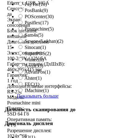
Ethernet, USB, VGA
PayTor
(10)
Сенсор:
PosBank
(9)
да
POScenter
(30)
Экран:
Posiflex
(17)
сенсорный
Posmachine
(5)
Блок питания:
Sam4s
(5)
внешний
Sewoo (Lukhan)
(2)
Диагональ дисплея:
Sinocan
(1)
15
Электропитание:
SuperPOS
(2)
100-240V / 12V/5A
Wintec
(8)
Габариты товара (ДxШxВ):
Атол
(33)
460x295x415 мм
AdvanPos
(1)
Гарантия:
Alster
(1)
1 год
FEC
(1)
Дополнительные интерфейсы:
IMachine
(1)
RS-232
Показывать больше
Модель:
Posmachine mini
Память:
Дальность сканирования до
SSD 64 Гб
Оперативная память:
Диагональ дисплея
4 Гб
Разрешение дисплея:
1024x768
12
(1)