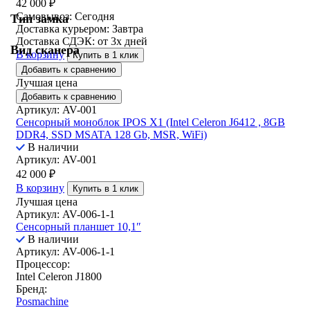
42 000
₽
Самовывоз:
Сегодня
Тип замка
Доставка курьером:
Завтра
Доставка СДЭК:
от 3х дней
Вид сканера
В корзину
Купить в 1 клик
Добавить к сравнению
Лучшая цена
Добавить к сравнению
Артикул: AV-001
Сенсорный моноблок IPOS X1 (Intel Celeron J6412 , 8GB
DDR4, SSD MSATA 128 Gb, MSR, WiFi)
В наличии
Артикул: AV-001
42 000
₽
В корзину
Купить в 1 клик
Лучшая цена
Артикул: AV-006-1-1
Сенсорный планшет 10,1″
В наличии
Артикул: AV-006-1-1
Процессор:
Intel Celeron J1800
Бренд:
Posmachine