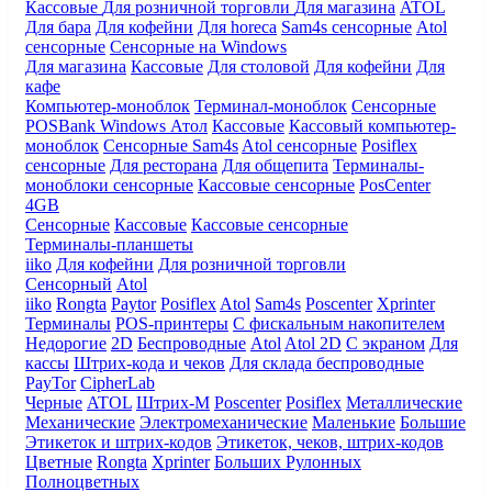
Кассовые
Для розничной торговли
Для магазина
ATOL
Для бара
Для кофейни
Для horeca
Sam4s сенсорные
Atol
сенсорные
Сенсорные на Windows
Для магазина
Кассовые
Для столовой
Для кофейни
Для
кафе
Компьютер-моноблок
Терминал-моноблок
Сенсорные
POSBank
Windows
Атол
Кассовые
Кассовый компьютер-
моноблок
Сенсорные Sam4s
Atol сенсорные
Posiflex
сенсорные
Для ресторана
Для общепита
Терминалы-
моноблоки сенсорные
Кассовые сенсорные
PosCenter
4GB
Сенсорные
Кассовые
Кассовые сенсорные
Терминалы-планшеты
iiko
Для кофейни
Для розничной торговли
Сенсорный
Atol
iiko
Rongta
Paytor
Posiflex
Atol
Sam4s
Poscenter
Xprinter
Терминалы
POS-принтеры
С фискальным накопителем
Недорогие
2D
Беспроводные
Atol
Atol 2D
С экраном
Для
кассы
Штрих-кода и чеков
Для склада беспроводные
PayTor
CipherLab
Черные
ATOL
Штрих-М
Poscenter
Posiflex
Металлические
Механические
Электромеханические
Маленькие
Большие
Этикеток и штрих-кодов
Этикеток, чеков, штрих-кодов
Цветные
Rongta
Xprinter
Больших
Рулонных
Полноцветных