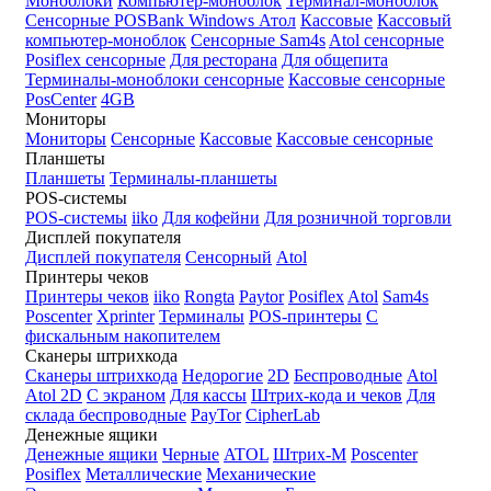
Моноблоки
Компьютер-моноблок
Терминал-моноблок
Сенсорные
POSBank
Windows
Атол
Кассовые
Кассовый
компьютер-моноблок
Сенсорные Sam4s
Atol сенсорные
Posiflex сенсорные
Для ресторана
Для общепита
Терминалы-моноблоки сенсорные
Кассовые сенсорные
PosCenter
4GB
Мониторы
Мониторы
Сенсорные
Кассовые
Кассовые сенсорные
Планшеты
Планшеты
Терминалы-планшеты
POS-системы
POS-системы
iiko
Для кофейни
Для розничной торговли
Дисплей покупателя
Дисплей покупателя
Сенсорный
Atol
Принтеры чеков
Принтеры чеков
iiko
Rongta
Paytor
Posiflex
Atol
Sam4s
Poscenter
Xprinter
Терминалы
POS-принтеры
С
фискальным накопителем
Сканеры штрихкода
Сканеры штрихкода
Недорогие
2D
Беспроводные
Atol
Atol 2D
С экраном
Для кассы
Штрих-кода и чеков
Для
склада беспроводные
PayTor
CipherLab
Денежные ящики
Денежные ящики
Черные
ATOL
Штрих-М
Poscenter
Posiflex
Металлические
Механические