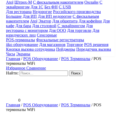
Atol
Штрих-М
С фискальным накопителем
Онлайн
С
эквайрингом
Для 1С
Без ФН
С USB
Для ресторана
Недорогие
Российского производства
Большие
Для ИП
Для ИП недорогие
С фискальным
накопителем
Atol
Эватор
Для общепита
Для кофейни
Для
кафе
Для бара
Для столовой
С эквайрингом
Для
ресторана с монитором
Для ООО
Для торговли
Для
юридческих лиц
Сенсорные
POS-терминалы
Фискальные регистраторы
iiko оборудование
Для магазинов
Торговое
POS решения
Кнопки вызова сотрудника
Пейджеры
Передатчик вызова
Часы
Экраны
Главная
/
POS Оборудование
/
POS Терминалы
/
POS
терминалы WiFi
Избранное
Сравнение
Найти:
0
Главная
/
POS Оборудование
/
POS Терминалы
/
POS
терминалы WiFi