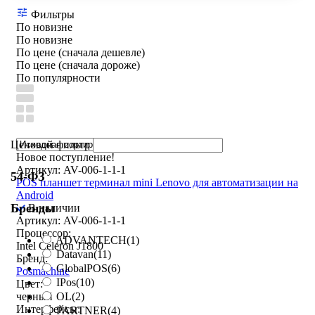
Фильтры
По новизне
По новизне
По цене (сначала дешевле)
По цене (сначала дороже)
По популярности
Ценовой фильтр
Новое поступление!
Артикул: AV-006-1-1-1
54-ФЗ
POS планшет терминал mini Lenovo для автоматизации на
Android
Бренды
В наличии
Артикул: AV-006-1-1-1
Процессор:
ADVANTECH
(1)
Intel Celeron J1800
Datavan
(11)
Бренд:
GlobalPOS
(6)
Posmachine
IPos
(10)
Цвет:
OL
(2)
черный
Интерфейсы:
PARTNER
(4)