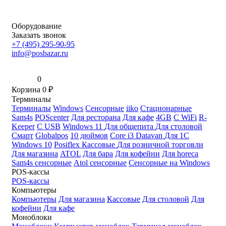
Оборудование
Заказать звонок
+7 (495) 295-90-95
info@posbazar.ru
0
Корзина
0
₽
Терминалы
Терминалы
Windows
Сенсорные
iiko
Стационарные
Sam4s
POScenter
Для ресторана
Для кафе
4GB
С WiFi
R-
Keeper
С USB
Windows 11
Для общепита
Для столовой
Смарт
Globalpos
10 дюймов
Core i3
Datavan
Для 1С
Windows 10
Posiflex
Кассовые
Для розничной торговли
Для магазина
ATOL
Для бара
Для кофейни
Для horeca
Sam4s сенсорные
Atol сенсорные
Сенсорные на Windows
POS-кассы
POS-кассы
Компьютеры
Компьютеры
Для магазина
Кассовые
Для столовой
Для
кофейни
Для кафе
Моноблоки