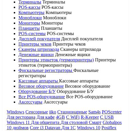
Терминалы
Терминалы
POS-кассы
POS-кассы
Компьютеры
Компьютеры
Моноблоки
Моноблоки
Мониторы
Мониторы
Планшеты
Планшеты
POS-системы
POS-системы
Дисплей покупателя
Дисплей покупателя
Принтеры чеков
Принтеры чеков
Сканеры штрихкода
Сканеры штрихкода
Денежные ящики
Денежные ящики
Принтеры этикеток (термопринтеры)
Принтеры
этикеток (термопринтеры)
Фискальные регистраторы
Фискальные
регистраторы
Кассовые аппараты
Кассовые аппараты
Весовое оборудование
Весовое оборудование
Оборудование Б/У
Оборудование Б/У
Все POS-оборудование
Все POS-оборудование
Аксессуары
Аксессуары
Windows
Сенсорные
iiko
Стационарные
Sam4s
POScenter
Для ресторана
Для кафе
4GB
С WiFi
R-Keeper
С USB
Windows 11
Для общепита
Для столовой
Смарт
Globalpos
10 дюймов
Core i3
Datavan
Для 1С
Windows 10
Posiflex