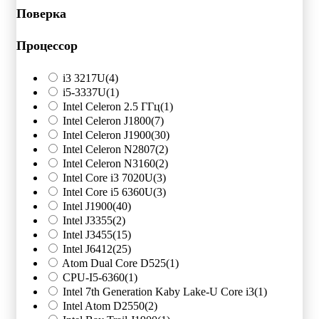
Поверка
Процессор
i3 3217U
(4)
i5-3337U
(1)
Intel Celeron 2.5 ГГц
(1)
Intel Celeron J1800
(7)
Intel Celeron J1900
(30)
Intel Celeron N2807
(2)
Intel Celeron N3160
(2)
Intel Core i3 7020U
(3)
Intel Core i5 6360U
(3)
Intel J1900
(40)
Intel J3355
(2)
Intel J3455
(15)
Intel J6412
(25)
Atom Dual Core D525
(1)
CPU-I5-6360
(1)
Intel 7th Generation Kaby Lake-U Core i3
(1)
Intel Atom D2550
(2)