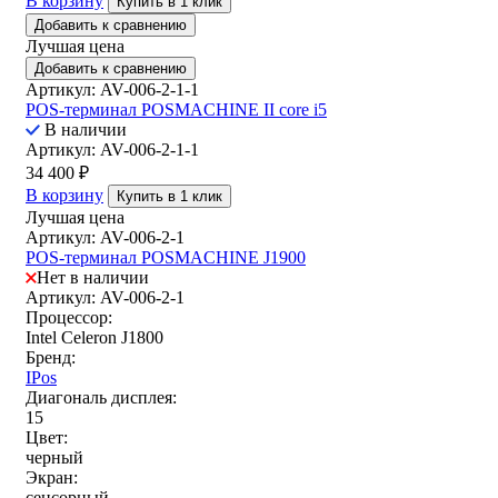
В корзину
Купить в 1 клик
Добавить к сравнению
Лучшая цена
Добавить к сравнению
Артикул: AV-006-2-1-1
POS-терминал POSMACHINE II core i5
В наличии
Артикул: AV-006-2-1-1
34 400
₽
В корзину
Купить в 1 клик
Лучшая цена
Артикул: AV-006-2-1
POS-терминал POSMACHINE J1900
Нет в наличии
Артикул: AV-006-2-1
Процессор:
Intel Celeron J1800
Бренд:
IPos
Диагональ дисплея:
15
Цвет:
черный
Экран:
сенсорный