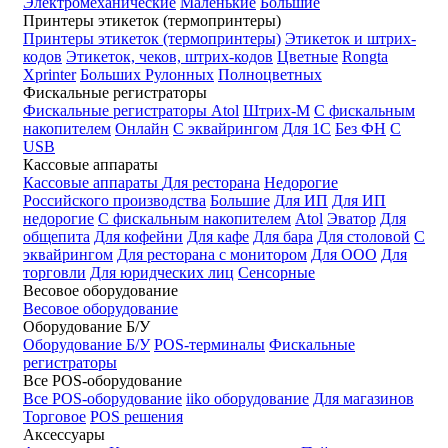
Электромеханические
Маленькие
Большие
Принтеры этикеток (термопринтеры)
Принтеры этикеток (термопринтеры)
Этикеток и штрих-
кодов
Этикеток, чеков, штрих-кодов
Цветные
Rongta
Xprinter
Больших
Рулонных
Полноцветных
Фискальные регистраторы
Фискальные регистраторы
Atol
Штрих-М
С фискальным
накопителем
Онлайн
С эквайрингом
Для 1С
Без ФН
С
USB
Кассовые аппараты
Кассовые аппараты
Для ресторана
Недорогие
Российского производства
Большие
Для ИП
Для ИП
недорогие
С фискальным накопителем
Atol
Эватор
Для
общепита
Для кофейни
Для кафе
Для бара
Для столовой
С
эквайрингом
Для ресторана с монитором
Для ООО
Для
торговли
Для юридческих лиц
Сенсорные
Весовое оборудование
Весовое оборудование
Оборудование Б/У
Оборудование Б/У
POS-терминалы
Фискальные
регистраторы
Все POS-оборудование
Все POS-оборудование
iiko оборудование
Для магазинов
Торговое
POS решения
Аксессуары