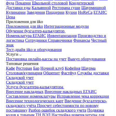
фуда
Пекарни
Школьной столовой
Кондитерской
Доставки еды
Кальянной
Ресторана суши
Шаурмишной
Кулинарии
Заведения
Пиццерии
Кухни
HoReCa
ЕГАИС
Цена
Приложения для iiko
Приложения для iiko
Интеграционные модули
Обучение бухгалтер-калькулятор
Номенклатура
ЕГАИС
Инвентаризация
Производство и
логистика
Сотрудники
Справочники
Финансы
Честный
знак
Тест-драйв iiko и оборудования
Услуги
Постановка онлайн-кассы на учет
Выкуп оборудования
Типовые решения
Кафе
Ресторан
Бар
Ночной клуб
Кофейня
Шаурма
Столовая/кулинария
Общепит
Фастфуд
Службы доставки
Складской учет
Складской учет
Услуги бухгалтера-калькулятора
Внесение накладных
Внесение накладных ЕГАИС
Составление номенклатуры
Исправление чека коррекции
Внесение технологических карт
Введение бухгалтерско-
складского учёта
Просчет себестоимости по новому
поставщику
Разбор ошибок складского учета
Подвязка
кодов к товарам ТН ВЭД
Настройка номенклатуры для