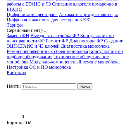
работы с ЕГАИС и ЧЗ
Списание алкоголя помарочно в
ЕГАИС
Цифровизация ресторана
Автоматизация доставки еды
Цифровая лояльность для ресторанов
ККТ
Тарифы
Сервисный центр
Замена ФН
Выездная настройка ФР
Консультация по
неисправности ФР
Ремонт ФР
Диагностика ФР
Создание
ЭЦП/ЕГАИС и ЧЗ ключей
Диагностика моноблока
Ремонт периферийных сбоев моноблока
Консультация по
подбору оборудования
Техническое обслуживание
моноблока
Модульно-компонентный ремонт моноблока
Настройка ОС и ПО моноблока
Контакты
Найти:
0
Корзина
0
₽