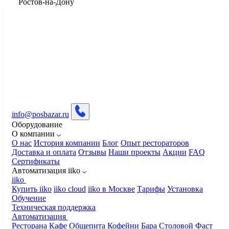
​Ростов-на-Дону
info@posbazar.ru
Оборудование
О компании
О нас
История компании
Блог
Опыт рестораторов
Доставка и оплата
Отзывы
Наши проекты
Акции
FAQ
Сертификаты
Автоматизация iiko
iiko
Купить iiko
iiko cloud
iiko в Москве
Тарифы
Установка
Обучение
Техническая поддержка
Автоматизация
Ресторана
Кафе
Общепита
Кофейни
Бара
Столовой
Фаст