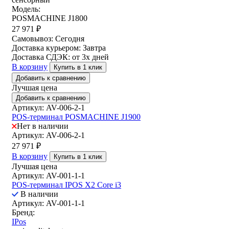
Модель:
POSMACHINE J1800
27 971
₽
Самовывоз:
Сегодня
Доставка курьером:
Завтра
Доставка СДЭК:
от 3х дней
В корзину
Купить в 1 клик
Добавить к сравнению
Лучшая цена
Добавить к сравнению
Артикул: AV-006-2-1
POS-терминал POSMACHINE J1900
Нет в наличии
Артикул: AV-006-2-1
27 971
₽
В корзину
Купить в 1 клик
Лучшая цена
Артикул: AV-001-1-1
POS-терминал IPOS X2 Core i3
В наличии
Артикул: AV-001-1-1
Бренд:
IPos