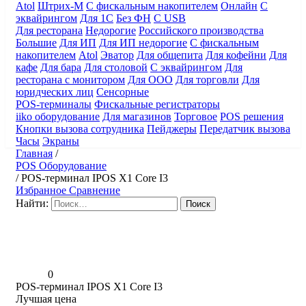
Atol
Штрих-М
С фискальным накопителем
Онлайн
С
эквайрингом
Для 1С
Без ФН
С USB
Для ресторана
Недорогие
Российского производства
Большие
Для ИП
Для ИП недорогие
С фискальным
накопителем
Atol
Эватор
Для общепита
Для кофейни
Для
кафе
Для бара
Для столовой
С эквайрингом
Для
ресторана с монитором
Для ООО
Для торговли
Для
юридческих лиц
Сенсорные
POS-терминалы
Фискальные регистраторы
iiko оборудование
Для магазинов
Торговое
POS решения
Кнопки вызова сотрудника
Пейджеры
Передатчик вызова
Часы
Экраны
Главная
/
POS Оборудование
/
POS-терминал IPOS X1 Core I3
Избранное
Сравнение
Найти:
0
POS-терминал IPOS X1 Core I3
Лучшая цена