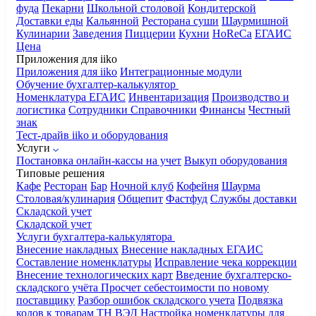
фуда
Пекарни
Школьной столовой
Кондитерской
Доставки еды
Кальянной
Ресторана суши
Шаурмишной
Кулинарии
Заведения
Пиццерии
Кухни
HoReCa
ЕГАИС
Цена
Приложения для iiko
Приложения для iiko
Интеграционные модули
Обучение бухгалтер-калькулятор
Номенклатура
ЕГАИС
Инвентаризация
Производство и
логистика
Сотрудники
Справочники
Финансы
Честный
знак
Тест-драйв iiko и оборудования
Услуги
Постановка онлайн-кассы на учет
Выкуп оборудования
Типовые решения
Кафе
Ресторан
Бар
Ночной клуб
Кофейня
Шаурма
Столовая/кулинария
Общепит
Фастфуд
Службы доставки
Складской учет
Складской учет
Услуги бухгалтера-калькулятора
Внесение накладных
Внесение накладных ЕГАИС
Составление номенклатуры
Исправление чека коррекции
Внесение технологических карт
Введение бухгалтерско-
складского учёта
Просчет себестоимости по новому
поставщику
Разбор ошибок складского учета
Подвязка
кодов к товарам ТН ВЭД
Настройка номенклатуры для