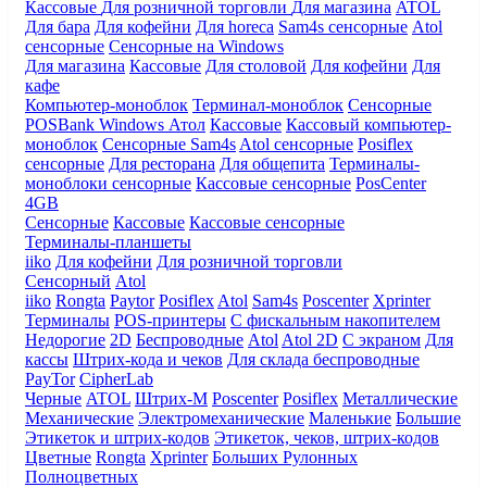
Кассовые
Для розничной торговли
Для магазина
ATOL
Для бара
Для кофейни
Для horeca
Sam4s сенсорные
Atol
сенсорные
Сенсорные на Windows
Для магазина
Кассовые
Для столовой
Для кофейни
Для
кафе
Компьютер-моноблок
Терминал-моноблок
Сенсорные
POSBank
Windows
Атол
Кассовые
Кассовый компьютер-
моноблок
Сенсорные Sam4s
Atol сенсорные
Posiflex
сенсорные
Для ресторана
Для общепита
Терминалы-
моноблоки сенсорные
Кассовые сенсорные
PosCenter
4GB
Сенсорные
Кассовые
Кассовые сенсорные
Терминалы-планшеты
iiko
Для кофейни
Для розничной торговли
Сенсорный
Atol
iiko
Rongta
Paytor
Posiflex
Atol
Sam4s
Poscenter
Xprinter
Терминалы
POS-принтеры
С фискальным накопителем
Недорогие
2D
Беспроводные
Atol
Atol 2D
С экраном
Для
кассы
Штрих-кода и чеков
Для склада беспроводные
PayTor
CipherLab
Черные
ATOL
Штрих-М
Poscenter
Posiflex
Металлические
Механические
Электромеханические
Маленькие
Большие
Этикеток и штрих-кодов
Этикеток, чеков, штрих-кодов
Цветные
Rongta
Xprinter
Больших
Рулонных
Полноцветных