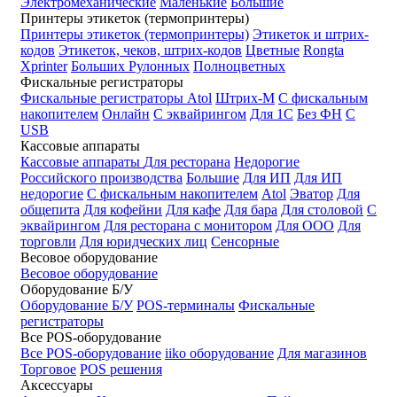
Электромеханические
Маленькие
Большие
Принтеры этикеток (термопринтеры)
Принтеры этикеток (термопринтеры)
Этикеток и штрих-
кодов
Этикеток, чеков, штрих-кодов
Цветные
Rongta
Xprinter
Больших
Рулонных
Полноцветных
Фискальные регистраторы
Фискальные регистраторы
Atol
Штрих-М
С фискальным
накопителем
Онлайн
С эквайрингом
Для 1С
Без ФН
С
USB
Кассовые аппараты
Кассовые аппараты
Для ресторана
Недорогие
Российского производства
Большие
Для ИП
Для ИП
недорогие
С фискальным накопителем
Atol
Эватор
Для
общепита
Для кофейни
Для кафе
Для бара
Для столовой
С
эквайрингом
Для ресторана с монитором
Для ООО
Для
торговли
Для юридческих лиц
Сенсорные
Весовое оборудование
Весовое оборудование
Оборудование Б/У
Оборудование Б/У
POS-терминалы
Фискальные
регистраторы
Все POS-оборудование
Все POS-оборудование
iiko оборудование
Для магазинов
Торговое
POS решения
Аксессуары