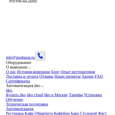
​Ростов-на-Дону
info@posbazar.ru
Оборудование
О компании
О нас
История компании
Блог
Опыт рестораторов
Доставка и оплата
Отзывы
Наши проекты
Акции
FAQ
Сертификаты
Автоматизация iiko
iiko
Купить iiko
iiko cloud
iiko в Москве
Тарифы
Установка
Обучение
Техническая поддержка
Автоматизация
Ресторана
Кафе
Общепита
Кофейни
Бара
Столовой
Фаст