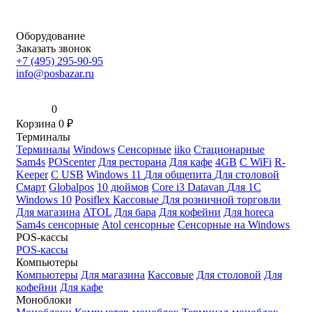
Оборудование
Заказать звонок
+7 (495) 295-90-95
info@posbazar.ru
0
Корзина
0
₽
Терминалы
Терминалы
Windows
Сенсорные
iiko
Стационарные
Sam4s
POScenter
Для ресторана
Для кафе
4GB
С WiFi
R-
Keeper
С USB
Windows 11
Для общепита
Для столовой
Смарт
Globalpos
10 дюймов
Core i3
Datavan
Для 1С
Windows 10
Posiflex
Кассовые
Для розничной торговли
Для магазина
ATOL
Для бара
Для кофейни
Для horeca
Sam4s сенсорные
Atol сенсорные
Сенсорные на Windows
POS-кассы
POS-кассы
Компьютеры
Компьютеры
Для магазина
Кассовые
Для столовой
Для
кофейни
Для кафе
Моноблоки