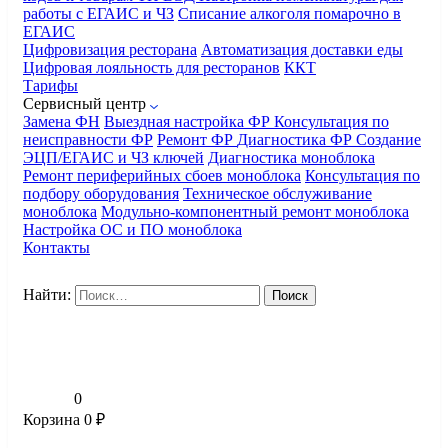
работы с ЕГАИС и ЧЗ
Списание алкоголя помарочно в
ЕГАИС
Цифровизация ресторана
Автоматизация доставки еды
Цифровая лояльность для ресторанов
ККТ
Тарифы
Сервисный центр
Замена ФН
Выездная настройка ФР
Консультация по
неисправности ФР
Ремонт ФР
Диагностика ФР
Создание
ЭЦП/ЕГАИС и ЧЗ ключей
Диагностика моноблока
Ремонт периферийных сбоев моноблока
Консультация по
подбору оборудования
Техническое обслуживание
моноблока
Модульно-компонентный ремонт моноблока
Настройка ОС и ПО моноблока
Контакты
Найти:
0
Корзина
0
₽