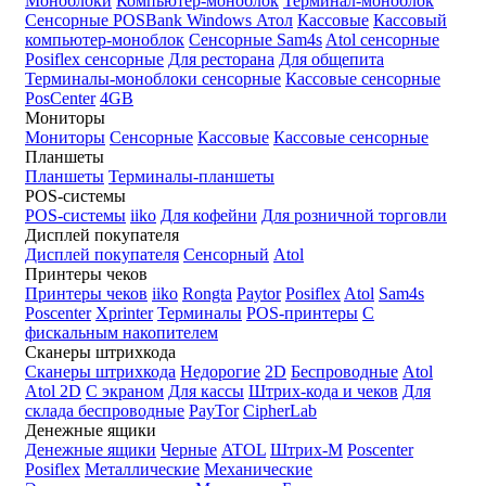
Моноблоки
Компьютер-моноблок
Терминал-моноблок
Сенсорные
POSBank
Windows
Атол
Кассовые
Кассовый
компьютер-моноблок
Сенсорные Sam4s
Atol сенсорные
Posiflex сенсорные
Для ресторана
Для общепита
Терминалы-моноблоки сенсорные
Кассовые сенсорные
PosCenter
4GB
Мониторы
Мониторы
Сенсорные
Кассовые
Кассовые сенсорные
Планшеты
Планшеты
Терминалы-планшеты
POS-системы
POS-системы
iiko
Для кофейни
Для розничной торговли
Дисплей покупателя
Дисплей покупателя
Сенсорный
Atol
Принтеры чеков
Принтеры чеков
iiko
Rongta
Paytor
Posiflex
Atol
Sam4s
Poscenter
Xprinter
Терминалы
POS-принтеры
С
фискальным накопителем
Сканеры штрихкода
Сканеры штрихкода
Недорогие
2D
Беспроводные
Atol
Atol 2D
С экраном
Для кассы
Штрих-кода и чеков
Для
склада беспроводные
PayTor
CipherLab
Денежные ящики
Денежные ящики
Черные
ATOL
Штрих-М
Poscenter
Posiflex
Металлические
Механические