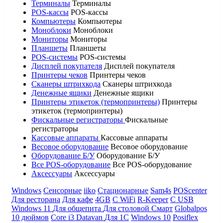
Терминалы
Терминалы
POS-кассы
POS-кассы
Компьютеры
Компьютеры
Моноблоки
Моноблоки
Мониторы
Мониторы
Планшеты
Планшеты
POS-системы
POS-системы
Дисплей покупателя
Дисплей покупателя
Принтеры чеков
Принтеры чеков
Сканеры штрихкода
Сканеры штрихкода
Денежные ящики
Денежные ящики
Принтеры этикеток (термопринтеры)
Принтеры
этикеток (термопринтеры)
Фискальные регистраторы
Фискальные
регистраторы
Кассовые аппараты
Кассовые аппараты
Весовое оборудование
Весовое оборудование
Оборудование Б/У
Оборудование Б/У
Все POS-оборудование
Все POS-оборудование
Аксессуары
Аксессуары
Windows
Сенсорные
iiko
Стационарные
Sam4s
POScenter
Для ресторана
Для кафе
4GB
С WiFi
R-Keeper
С USB
Windows 11
Для общепита
Для столовой
Смарт
Globalpos
10 дюймов
Core i3
Datavan
Для 1С
Windows 10
Posiflex