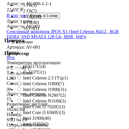
Артикул: AV-006-1-1-1
1 Гб
(1)
22 650
₽
2 Гб
(7)
В корзину
Купить в 1 клик
4 Гб
(114)
Лучшая цена
8 Гб
(40)
Артикул: AV-001
16 Гб
(1)
Сенсорный моноблок IPOS X1 (Intel Celeron J6412 , 8GB
DDR4, SSD MSATA 128 Gb, MSR, WiFi)
Поверка
В наличии
Артикул: AV-001
Бренд:
Процессор
IPos
Температура эксплуатации:
i3 3217U
(4)
0°C ~ +40°C
i5-3337U
(1)
Тип дисплея:
Intel Celeron 2.5 ГГц
(1)
LED
Сенсор:
Intel Celeron J1800
(7)
да
Intel Celeron J1900
(31)
Диагональ дисплея:
Intel Celeron N2807
(2)
15
Intel Celeron N3160
(3)
Разрешение дисплея:
Intel Core i3 7020U
(3)
1024x768
Intel Core i5 6360U
(3)
Память:
Intel J1900
(40)
SSD 64 Гб
Intel J3355
(2)
Оперативная память: