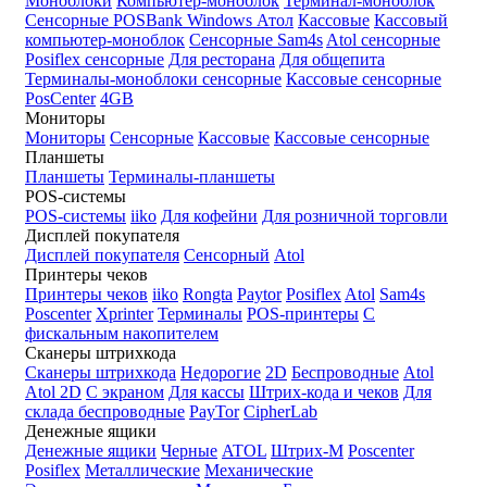
Моноблоки
Компьютер-моноблок
Терминал-моноблок
Сенсорные
POSBank
Windows
Атол
Кассовые
Кассовый
компьютер-моноблок
Сенсорные Sam4s
Atol сенсорные
Posiflex сенсорные
Для ресторана
Для общепита
Терминалы-моноблоки сенсорные
Кассовые сенсорные
PosCenter
4GB
Мониторы
Мониторы
Сенсорные
Кассовые
Кассовые сенсорные
Планшеты
Планшеты
Терминалы-планшеты
POS-системы
POS-системы
iiko
Для кофейни
Для розничной торговли
Дисплей покупателя
Дисплей покупателя
Сенсорный
Atol
Принтеры чеков
Принтеры чеков
iiko
Rongta
Paytor
Posiflex
Atol
Sam4s
Poscenter
Xprinter
Терминалы
POS-принтеры
С
фискальным накопителем
Сканеры штрихкода
Сканеры штрихкода
Недорогие
2D
Беспроводные
Atol
Atol 2D
С экраном
Для кассы
Штрих-кода и чеков
Для
склада беспроводные
PayTor
CipherLab
Денежные ящики
Денежные ящики
Черные
ATOL
Штрих-М
Poscenter
Posiflex
Металлические
Механические