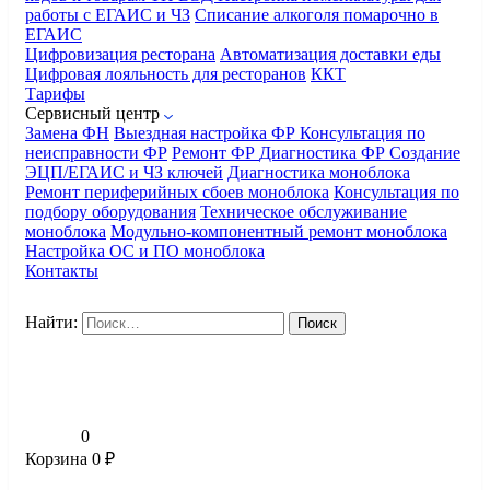
работы с ЕГАИС и ЧЗ
Списание алкоголя помарочно в
ЕГАИС
Цифровизация ресторана
Автоматизация доставки еды
Цифровая лояльность для ресторанов
ККТ
Тарифы
Сервисный центр
Замена ФН
Выездная настройка ФР
Консультация по
неисправности ФР
Ремонт ФР
Диагностика ФР
Создание
ЭЦП/ЕГАИС и ЧЗ ключей
Диагностика моноблока
Ремонт периферийных сбоев моноблока
Консультация по
подбору оборудования
Техническое обслуживание
моноблока
Модульно-компонентный ремонт моноблока
Настройка ОС и ПО моноблока
Контакты
Найти:
0
Корзина
0
₽