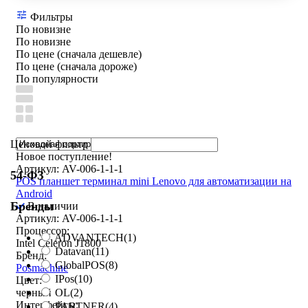
Фильтры
По новизне
По новизне
По цене (сначала дешевле)
По цене (сначала дороже)
По популярности
Ценовой фильтр
Новое поступление!
Артикул: AV-006-1-1-1
54-ФЗ
POS планшет терминал mini Lenovo для автоматизации на
Android
Бренды
В наличии
Артикул: AV-006-1-1-1
Процессор:
ADVANTECH
(1)
Intel Celeron J1800
Datavan
(11)
Бренд:
GlobalPOS
(8)
Posmachine
IPos
(10)
Цвет:
OL
(2)
черный
Интерфейсы:
PARTNER
(4)