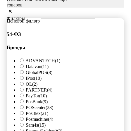
товаров
Фильтры
Ценовой фильтр
54-ФЗ
Бренды
ADVANTECH
(1)
Datavan
(11)
GlobalPOS
(8)
IPos
(10)
OL
(2)
PARTNER
(4)
PayTor
(10)
PosBank
(9)
POScenter
(28)
Posiflex
(21)
Posmachine
(4)
Sam4s
(15)
Sewoo (Lukhan)
(2)