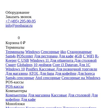
Оборудование
Заказать звонок
+7 (495) 295-90-95
info@posbazar.ru
0
Корзина
0
₽
Терминалы
Терминалы
Windows
Сенсорные
iiko
Стационарные
Sam4s
POScenter
Для ресторана
Для кафе
4GB
С WiFi
R-
Keeper
С USB
Windows 11
Для общепита
Для столовой
Смарт
Globalpos
10 дюймов
Core i3
Datavan
Для 1С
Windows 10
Posiflex
Кассовые
Для розничной торговли
Для магазина
ATOL
Для бара
Для кофейни
Для horeca
Sam4s сенсорные
Atol сенсорные
Сенсорные на Windows
POS-кассы
POS-кассы
Компьютеры
Компьютеры
Для магазина
Кассовые
Для столовой
Для
кофейни
Для кафе
Моноблоки