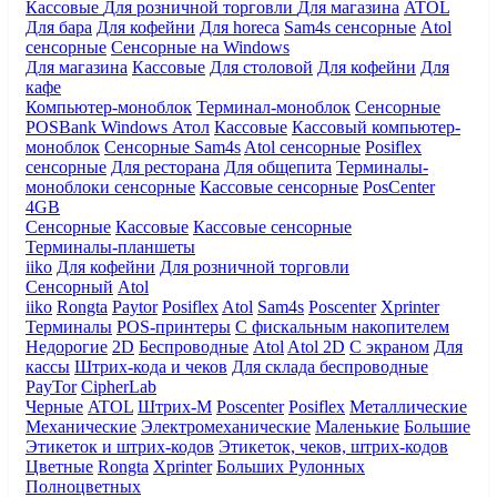
Кассовые
Для розничной торговли
Для магазина
ATOL
Для бара
Для кофейни
Для horeca
Sam4s сенсорные
Atol
сенсорные
Сенсорные на Windows
Для магазина
Кассовые
Для столовой
Для кофейни
Для
кафе
Компьютер-моноблок
Терминал-моноблок
Сенсорные
POSBank
Windows
Атол
Кассовые
Кассовый компьютер-
моноблок
Сенсорные Sam4s
Atol сенсорные
Posiflex
сенсорные
Для ресторана
Для общепита
Терминалы-
моноблоки сенсорные
Кассовые сенсорные
PosCenter
4GB
Сенсорные
Кассовые
Кассовые сенсорные
Терминалы-планшеты
iiko
Для кофейни
Для розничной торговли
Сенсорный
Atol
iiko
Rongta
Paytor
Posiflex
Atol
Sam4s
Poscenter
Xprinter
Терминалы
POS-принтеры
С фискальным накопителем
Недорогие
2D
Беспроводные
Atol
Atol 2D
С экраном
Для
кассы
Штрих-кода и чеков
Для склада беспроводные
PayTor
CipherLab
Черные
ATOL
Штрих-М
Poscenter
Posiflex
Металлические
Механические
Электромеханические
Маленькие
Большие
Этикеток и штрих-кодов
Этикеток, чеков, штрих-кодов
Цветные
Rongta
Xprinter
Больших
Рулонных
Полноцветных