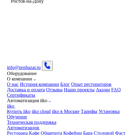
​Ростов-на-Дону
info@posbazar.ru
Оборудование
О компании
О нас
История компании
Блог
Опыт рестораторов
Доставка и оплата
Отзывы
Наши проекты
Акции
FAQ
Сертификаты
Автоматизация iiko
iiko
Купить iiko
iiko cloud
iiko в Москве
Тарифы
Установка
Обучение
Техническая поддержка
Автоматизация
Ресторана
Кафе
Общепита
Кофейни
Бара
Столовой
Фаст