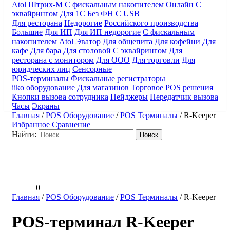
Atol
Штрих-М
С фискальным накопителем
Онлайн
С
эквайрингом
Для 1С
Без ФН
С USB
Для ресторана
Недорогие
Российского производства
Большие
Для ИП
Для ИП недорогие
С фискальным
накопителем
Atol
Эватор
Для общепита
Для кофейни
Для
кафе
Для бара
Для столовой
С эквайрингом
Для
ресторана с монитором
Для ООО
Для торговли
Для
юридческих лиц
Сенсорные
POS-терминалы
Фискальные регистраторы
iiko оборудование
Для магазинов
Торговое
POS решения
Кнопки вызова сотрудника
Пейджеры
Передатчик вызова
Часы
Экраны
Главная
/
POS Оборудование
/
POS Терминалы
/
R-Keeper
Избранное
Сравнение
Найти:
0
Главная
/
POS Оборудование
/
POS Терминалы
/
R-Keeper
POS-терминал R-Keeper