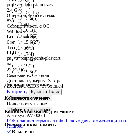
12
(1)
proizvoditelnost-proczes:
14
(1)
2.4 Ghz
15
(115)
Операционная система:
15,6
(6)
835
9
(1)
Совместимость с ОС:
10.1
(1)
Windows
11.6
(6)
Вес в упаковке:
15.6
(27)
6 кг
Тип дисплея:
16
(1)
LED
17
(4)
pa_vstroennyj-schit-plastcart:
18.5
(1)
да
19
(1)
22 650
₽
19.5
(2)
Самовывоз:
Сегодня
Доставка курьером:
Завтра
Дисплей на стойке
Доставка СДЭК:
от 3х дней
В корзину
Купить в 1 клик
Количество ячеек
Добавить к сравнению
Новое поступление!
Добавить к сравнению
Количество ячеек для монет
Артикул: AV-006-1-1-1
POS планшет терминал mini Lenovo для автоматизации на
Оперативная память
Android
В наличии