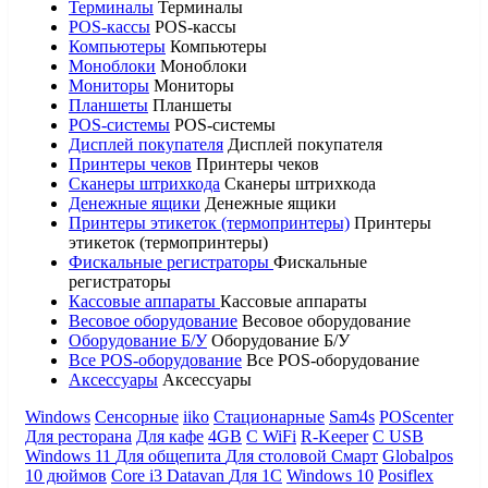
Терминалы
Терминалы
POS-кассы
POS-кассы
Компьютеры
Компьютеры
Моноблоки
Моноблоки
Мониторы
Мониторы
Планшеты
Планшеты
POS-системы
POS-системы
Дисплей покупателя
Дисплей покупателя
Принтеры чеков
Принтеры чеков
Сканеры штрихкода
Сканеры штрихкода
Денежные ящики
Денежные ящики
Принтеры этикеток (термопринтеры)
Принтеры
этикеток (термопринтеры)
Фискальные регистраторы
Фискальные
регистраторы
Кассовые аппараты
Кассовые аппараты
Весовое оборудование
Весовое оборудование
Оборудование Б/У
Оборудование Б/У
Все POS-оборудование
Все POS-оборудование
Аксессуары
Аксессуары
Windows
Сенсорные
iiko
Стационарные
Sam4s
POScenter
Для ресторана
Для кафе
4GB
С WiFi
R-Keeper
С USB
Windows 11
Для общепита
Для столовой
Смарт
Globalpos
10 дюймов
Core i3
Datavan
Для 1С
Windows 10
Posiflex