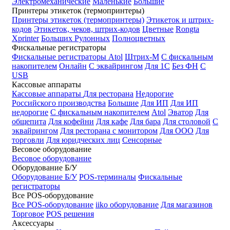
Электромеханические
Маленькие
Большие
Принтеры этикеток (термопринтеры)
Принтеры этикеток (термопринтеры)
Этикеток и штрих-
кодов
Этикеток, чеков, штрих-кодов
Цветные
Rongta
Xprinter
Больших
Рулонных
Полноцветных
Фискальные регистраторы
Фискальные регистраторы
Atol
Штрих-М
С фискальным
накопителем
Онлайн
С эквайрингом
Для 1С
Без ФН
С
USB
Кассовые аппараты
Кассовые аппараты
Для ресторана
Недорогие
Российского производства
Большие
Для ИП
Для ИП
недорогие
С фискальным накопителем
Atol
Эватор
Для
общепита
Для кофейни
Для кафе
Для бара
Для столовой
С
эквайрингом
Для ресторана с монитором
Для ООО
Для
торговли
Для юридческих лиц
Сенсорные
Весовое оборудование
Весовое оборудование
Оборудование Б/У
Оборудование Б/У
POS-терминалы
Фискальные
регистраторы
Все POS-оборудование
Все POS-оборудование
iiko оборудование
Для магазинов
Торговое
POS решения
Аксессуары