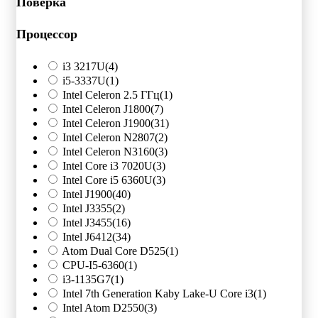
Поверка
Процессор
i3 3217U
(4)
i5-3337U
(1)
Intel Celeron 2.5 ГГц
(1)
Intel Celeron J1800
(7)
Intel Celeron J1900
(31)
Intel Celeron N2807
(2)
Intel Celeron N3160
(3)
Intel Core i3 7020U
(3)
Intel Core i5 6360U
(3)
Intel J1900
(40)
Intel J3355
(2)
Intel J3455
(16)
Intel J6412
(34)
Atom Dual Core D525
(1)
CPU-I5-6360
(1)
i3-1135G7
(1)
Intel 7th Generation Kaby Lake-U Core i3
(1)
Intel Atom D2550
(3)