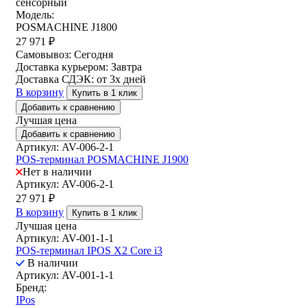
сенсорный
Модель:
POSMACHINE J1800
27 971
₽
Самовывоз:
Сегодня
Доставка курьером:
Завтра
Доставка СДЭК:
от 3х дней
В корзину
Купить в 1 клик
Добавить к сравнению
Лучшая цена
Добавить к сравнению
Артикул: AV-006-2-1
POS-терминал POSMACHINE J1900
Нет в наличии
Артикул: AV-006-2-1
27 971
₽
В корзину
Купить в 1 клик
Лучшая цена
Артикул: AV-001-1-1
POS-терминал IPOS X2 Core i3
В наличии
Артикул: AV-001-1-1
Бренд:
IPos