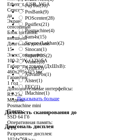
Ethernet, USB, VGA
PayTor
(10)
Сенсор:
PosBank
(9)
да
POScenter
(28)
Экран:
Posiflex
(21)
сенсорный
Posmachine
(4)
Блок питания:
Sam4s
(15)
внешний
Sewoo (Lukhan)
(2)
Диагональ дисплея:
Sinocan
(1)
15
Электропитание:
SuperPOS
(2)
100-240V / 12V/5A
Wintec
(8)
Габариты товара (ДxШxВ):
Атол
(33)
460x295x415 мм
AdvanPos
(1)
Гарантия:
Alster
(1)
1 год
FEC
(1)
Дополнительные интерфейсы:
IMachine
(1)
RS-232
Показывать больше
Модель:
Posmachine mini
Память:
Дальность сканирования до
SSD 64 Гб
Оперативная память:
Диагональ дисплея
4 Гб
Разрешение дисплея:
1024x768