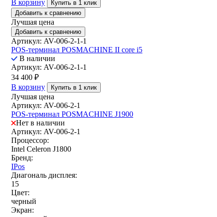
В корзину
Купить в 1 клик
Добавить к сравнению
Лучшая цена
Добавить к сравнению
Артикул: AV-006-2-1-1
POS-терминал POSMACHINE II core i5
В наличии
Артикул: AV-006-2-1-1
34 400
₽
В корзину
Купить в 1 клик
Лучшая цена
Артикул: AV-006-2-1
POS-терминал POSMACHINE J1900
Нет в наличии
Артикул: AV-006-2-1
Процессор:
Intel Celeron J1800
Бренд:
IPos
Диагональ дисплея:
15
Цвет:
черный
Экран: