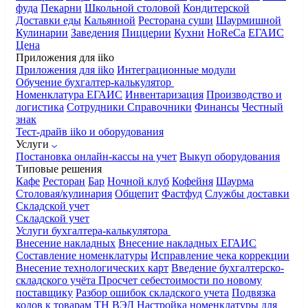
фуда
Пекарни
Школьной столовой
Кондитерской
Доставки еды
Кальянной
Ресторана суши
Шаурмишной
Кулинарии
Заведения
Пиццерии
Кухни
HoReCa
ЕГАИС
Цена
Приложения для iiko
Приложения для iiko
Интеграционные модули
Обучение бухгалтер-калькулятор
Номенклатура
ЕГАИС
Инвентаризация
Производство и
логистика
Сотрудники
Справочники
Финансы
Честный
знак
Тест-драйв iiko и оборудования
Услуги
Постановка онлайн-кассы на учет
Выкуп оборудования
Типовые решения
Кафе
Ресторан
Бар
Ночной клуб
Кофейня
Шаурма
Столовая/кулинария
Общепит
Фастфуд
Службы доставки
Складской учет
Складской учет
Услуги бухгалтера-калькулятора
Внесение накладных
Внесение накладных ЕГАИС
Составление номенклатуры
Исправление чека коррекции
Внесение технологических карт
Введение бухгалтерско-
складского учёта
Просчет себестоимости по новому
поставщику
Разбор ошибок складского учета
Подвязка
кодов к товарам ТН ВЭД
Настройка номенклатуры для