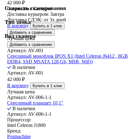
42 000
₽
Скорость сканирования
Самовывоз:
Сегодня
Доставка курьером:
Завтра
Доставка СДЭК:
от 3х дней
Тип замка
В корзину
Купить в 1 клик
Добавить к сравнению
Вид сканера
Лучшая цена
Добавить к сравнению
Артикул: AV-001
Сенсорный моноблок IPOS X1 (Intel Celeron J6412 , 8GB
DDR4, SSD MSATA 128 Gb, MSR, WiFi)
В наличии
Артикул: AV-001
42 000
₽
В корзину
Купить в 1 клик
Лучшая цена
Артикул: AV-006-1-1
Сенсорный планшет 10,1″
В наличии
Артикул: AV-006-1-1
Процессор:
Intel Celeron J1800
Бренд:
Posmachine