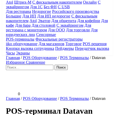
Atol
Штрих-М
С фискальным накопителем
Онлайн
С
эквайрингом
Для 1С
Без ФН
С USB
Для ресторана
Недорогие
Российского производства
Большие
Для ИП
Для ИП недорогие
С фискальным
накопителем
Atol
Эватор
Для общепита
Для кофейни
Для
кафе
Для бара
Для столовой
С эквайрингом
Для
ресторана с монитором
Для ООО
Для торговли
Для
юридческих лиц
Сенсорные
POS-терминалы
Фискальные регистраторы
iiko оборудование
Для магазинов
Торговое
POS решения
Кнопки вызова сотрудника
Пейджеры
Передатчик вызова
Часы
Экраны
Главная
/
POS Оборудование
/
POS Терминалы
/
Datavan
Избранное
Сравнение
Найти:
0
Главная
/
POS Оборудование
/
POS Терминалы
/
Datavan
POS-терминал Datavan