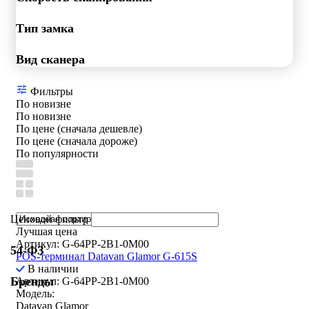
Тип замка
Вид сканера
Фильтры
По новизне
По новизне
По цене (сначала дешевле)
По цене (сначала дороже)
По популярности
Ценовой фильтр
Лучшая цена
Артикул: G-64PP-2B1-0M00
54-ФЗ
POS-терминал Datavan Glamor G-615S
В наличии
Бренды
Артикул: G-64PP-2B1-0M00
Модель:
Datavan Glamor