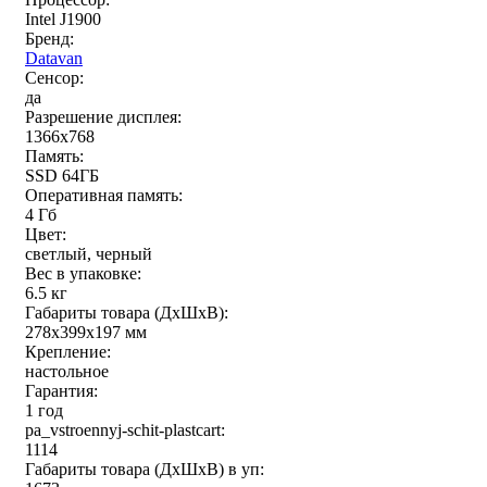
Intel J1900
Бренд:
Datavan
Сенсор:
да
Разрешение дисплея:
1366x768
Память:
SSD 64ГБ
Оперативная память:
4 Гб
Цвет:
светлый, черный
Вес в упаковке:
6.5 кг
Габариты товара (ДxШxВ):
278x399x197 мм
Крепление:
настольное
Гарантия:
1 год
pa_vstroennyj-schit-plastcart:
1114
Габариты товара (ДxШxВ) в уп: