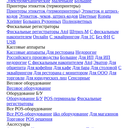
Электромеханические
Маленькие
Большие
Принтеры этикеток (термопринтеры)
Принтеры этикеток (термопринтеры)
Этикеток и штрих-
кодов
Этикеток, чеков, штрих-кодов
Цветные
Rongta
Xprinter
Больших
Рулонных
Полноцветных
Фискальные регистраторы
Фискальные регистраторы
Atol
Штрих-М
С фискальным
накопителем
Онлайн
С эквайрингом
Для 1С
Без ФН
С
USB
Кассовые аппараты
Кассовые аппараты
Для ресторана
Недорогие
Российского производства
Большие
Для ИП
Для ИП
недорогие
С фискальным накопителем
Atol
Эватор
Для
общепита
Для кофейни
Для кафе
Для бара
Для столовой
С
эквайрингом
Для ресторана с монитором
Для ООО
Для
торговли
Для юридческих лиц
Сенсорные
Весовое оборудование
Весовое оборудование
Оборудование Б/У
Оборудование Б/У
POS-терминалы
Фискальные
регистраторы
Все POS-оборудование
Все POS-оборудование
iiko оборудование
Для магазинов
Торговое
POS решения
Аксессуары