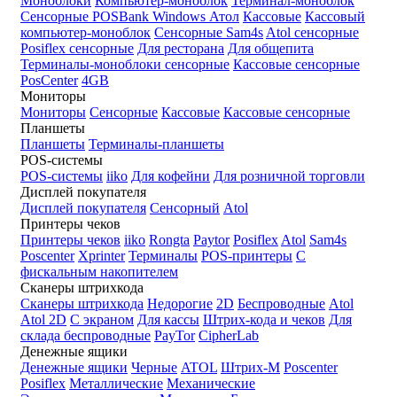
Моноблоки
Компьютер-моноблок
Терминал-моноблок
Сенсорные
POSBank
Windows
Атол
Кассовые
Кассовый
компьютер-моноблок
Сенсорные Sam4s
Atol сенсорные
Posiflex сенсорные
Для ресторана
Для общепита
Терминалы-моноблоки сенсорные
Кассовые сенсорные
PosCenter
4GB
Мониторы
Мониторы
Сенсорные
Кассовые
Кассовые сенсорные
Планшеты
Планшеты
Терминалы-планшеты
POS-системы
POS-системы
iiko
Для кофейни
Для розничной торговли
Дисплей покупателя
Дисплей покупателя
Сенсорный
Atol
Принтеры чеков
Принтеры чеков
iiko
Rongta
Paytor
Posiflex
Atol
Sam4s
Poscenter
Xprinter
Терминалы
POS-принтеры
С
фискальным накопителем
Сканеры штрихкода
Сканеры штрихкода
Недорогие
2D
Беспроводные
Atol
Atol 2D
С экраном
Для кассы
Штрих-кода и чеков
Для
склада беспроводные
PayTor
CipherLab
Денежные ящики
Денежные ящики
Черные
ATOL
Штрих-М
Poscenter
Posiflex
Металлические
Механические