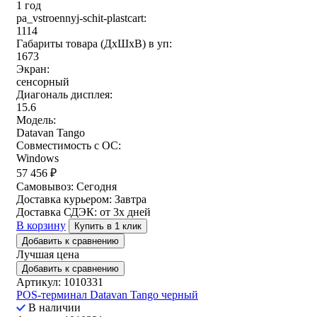
1 год
pa_vstroennyj-schit-plastcart:
1114
Габариты товара (ДxШxВ) в уп:
1673
Экран:
сенсорный
Диагональ дисплея:
15.6
Модель:
Datavan Tango
Совместимость с ОС:
Windows
57 456
₽
Самовывоз:
Сегодня
Доставка курьером:
Завтра
Доставка СДЭК:
от 3х дней
В корзину
Купить в 1 клик
Добавить к сравнению
Лучшая цена
Добавить к сравнению
Артикул: 1010331
POS-терминал Datavan Tango черный
В наличии