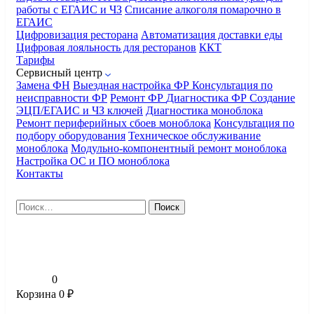
работы с ЕГАИС и ЧЗ
Списание алкоголя помарочно в
ЕГАИС
Цифровизация ресторана
Автоматизация доставки еды
Цифровая лояльность для ресторанов
ККТ
Тарифы
Сервисный центр
Замена ФН
Выездная настройка ФР
Консультация по
неисправности ФР
Ремонт ФР
Диагностика ФР
Создание
ЭЦП/ЕГАИС и ЧЗ ключей
Диагностика моноблока
Ремонт периферийных сбоев моноблока
Консультация по
подбору оборудования
Техническое обслуживание
моноблока
Модульно-компонентный ремонт моноблока
Настройка ОС и ПО моноблока
Контакты
Найти:
0
Корзина
0
₽