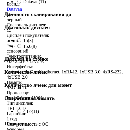
Datavan
(11)
Бренд:
Datavan
Дальность сканирования до
Цвет:
черный
Диагональ дисплея:
Диагональ дисплея
15
Дисплей покупателя:
15
(3)
опция
Экран:
15.6
(8)
сенсорный
Электропитание:
Дисплей на стойке
100-240V / 12V/5A
Интерфейсы:
Количество ячеек
1xAudio, 1xGigabit ethernet, 1xRJ-12, 1xUSB 3.0, 4xRS-232,
4xUSB 2.0
Память:
Количество ячеек для монет
SSD 64 Гб
Процессор:
Оперативная память
Intel Celeron J1900
Тип дисплея:
TFT LCD
4 Гб
(11)
Гарантия:
1 год
Поверка
Совместимость с ОС:
Windows