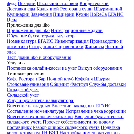
фуда
Пекарни
Школьной столовой
Кондитерской
Доставки еды
Кальянной
Ресторана суши
Шаурмишной
Кулинарии
Заведения
Пиццерии
Кухни
HoReCa
ЕГАИС
Цена
Приложения для iiko
Приложения для iiko
Интеграционные модули
Обучение бухгалтер-калькулятор
Номенклатура
ЕГАИС
Инвентаризация
Производство и
логистика
Сотрудники
Справочники
Финансы
Честный
знак
Тест-драйв iiko и оборудования
Услуги
Постановка онлайн-кассы на учет
Выкуп оборудования
Типовые решения
Кафе
Ресторан
Бар
Ночной клуб
Кофейня
Шаурма
Столовая/кулинария
Общепит
Фастфуд
Службы доставки
Складской учет
Складской учет
Услуги бухгалтера-калькулятора
Внесение накладных
Внесение накладных ЕГАИС
Составление номенклатуры
Исправление чека коррекции
Внесение технологических карт
Введение бухгалтерско-
складского учёта
Просчет себестоимости по новому
поставщику
Разбор ошибок складского учета
Подвязка
кодов к товарам ТН ВЭД
Настройка номенклатуры для