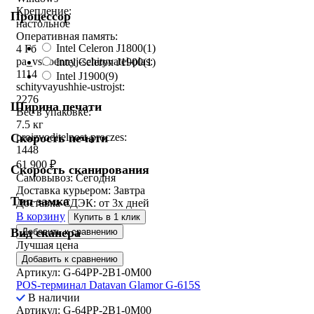
Крепление:
Процессор
настольное
Оперативная память:
Intel Celeron J1800
(1)
4 Гб
pa_vstroennyj-schityvatel-plas:
Intel Celeron J1900
(1)
1114
Intel J1900
(9)
schityvayushhie-ustrojst:
2276
Ширина печати
Вес в упаковке:
7.5 кг
Скорость печати
proizvoditelnost-proczes:
1448
61 900
₽
Скорость сканирования
Самовывоз:
Сегодня
Доставка курьером:
Завтра
Тип замка
Доставка СДЭК:
от 3х дней
В корзину
Купить в 1 клик
Вид сканера
Добавить к сравнению
Лучшая цена
Добавить к сравнению
Артикул: G-64PP-2B1-0M00
POS-терминал Datavan Glamor G-615S
В наличии
Артикул: G-64PP-2B1-0M00