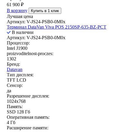
61 900
₽
В корзину
Купить в 1 клик
Лучшая цена
Артикул: V-JS24-PSB0-0M0x
Терминал DataVan Viva POS 2150SP-635-BZ-PCT
В наличии
Артикул: V-JS24-PSB0-0M0x
Процессор:
Intel J1900
proizvoditelnost-proczes:
1302
Бренд:
Datavan
Тип дисплея:
TFT LCD
Сенсор:
да
Разрешение дисплея:
1024x768
Память:
SSD 128 Гб
Оперативная память:
4 Гб
Расширение памяти: