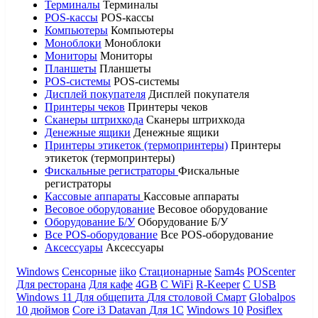
Терминалы
Терминалы
POS-кассы
POS-кассы
Компьютеры
Компьютеры
Моноблоки
Моноблоки
Мониторы
Мониторы
Планшеты
Планшеты
POS-системы
POS-системы
Дисплей покупателя
Дисплей покупателя
Принтеры чеков
Принтеры чеков
Сканеры штрихкода
Сканеры штрихкода
Денежные ящики
Денежные ящики
Принтеры этикеток (термопринтеры)
Принтеры
этикеток (термопринтеры)
Фискальные регистраторы
Фискальные
регистраторы
Кассовые аппараты
Кассовые аппараты
Весовое оборудование
Весовое оборудование
Оборудование Б/У
Оборудование Б/У
Все POS-оборудование
Все POS-оборудование
Аксессуары
Аксессуары
Windows
Сенсорные
iiko
Стационарные
Sam4s
POScenter
Для ресторана
Для кафе
4GB
С WiFi
R-Keeper
С USB
Windows 11
Для общепита
Для столовой
Смарт
Globalpos
10 дюймов
Core i3
Datavan
Для 1С
Windows 10
Posiflex