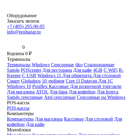
Оборудование
Заказать звонок
+7 (495) 295-90-95
info@posbazar.ru
0
Корзина
0
₽
Терминалы
Терминалы
Windows
Сенсорные
iiko
Стационарные
Sam4s
POScenter
Для ресторана
Для кафе
4GB
С WiFi
R-
Keeper
С USB
Windows 11
Для общепита
Для столовой
Смарт
Globalpos
10 дюймов
Core i3
Datavan
Для 1С
Windows 10
Posiflex
Кассовые
Для розничной торговли
Для магазина
ATOL
Для бара
Для кофейни
Для horeca
Sam4s сенсорные
Atol сенсорные
Сенсорные на Windows
POS-кассы
POS-кассы
Компьютеры
Компьютеры
Для магазина
Кассовые
Для столовой
Для
кофейни
Для кафе
Моноблоки