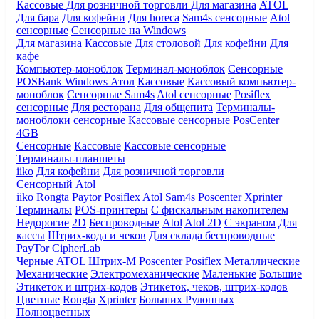
Кассовые
Для розничной торговли
Для магазина
ATOL
Для бара
Для кофейни
Для horeca
Sam4s сенсорные
Atol
сенсорные
Сенсорные на Windows
Для магазина
Кассовые
Для столовой
Для кофейни
Для
кафе
Компьютер-моноблок
Терминал-моноблок
Сенсорные
POSBank
Windows
Атол
Кассовые
Кассовый компьютер-
моноблок
Сенсорные Sam4s
Atol сенсорные
Posiflex
сенсорные
Для ресторана
Для общепита
Терминалы-
моноблоки сенсорные
Кассовые сенсорные
PosCenter
4GB
Сенсорные
Кассовые
Кассовые сенсорные
Терминалы-планшеты
iiko
Для кофейни
Для розничной торговли
Сенсорный
Atol
iiko
Rongta
Paytor
Posiflex
Atol
Sam4s
Poscenter
Xprinter
Терминалы
POS-принтеры
С фискальным накопителем
Недорогие
2D
Беспроводные
Atol
Atol 2D
С экраном
Для
кассы
Штрих-кода и чеков
Для склада беспроводные
PayTor
CipherLab
Черные
ATOL
Штрих-М
Poscenter
Posiflex
Металлические
Механические
Электромеханические
Маленькие
Большие
Этикеток и штрих-кодов
Этикеток, чеков, штрих-кодов
Цветные
Rongta
Xprinter
Больших
Рулонных
Полноцветных