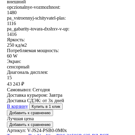
внешний
opczionalnye-vozmozhnost:
1480
pa_vstroennyj-schityvatel-plas:
1116
pa_gabarity-tovara-dxshxv-v-up:
1416
Яркость:
250 кд/м2
Потребляемая мощность:
60 W
Экран:
сенсорный
Диагональ дисплея:
15
43 243
₽
Самовывоз:
Сегодня
Доставка курьером:
Завтра
Доставка СДЭК:
от 3х дней
В корзину
Купить в 1 клик
Добавить к сравнению
Лучшая цена
Добавить к сравнению
Артикул: V-JS24-PSB0-0M0x