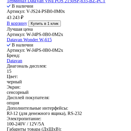
Терминал DataVan Viva POS 2150SP-635-BZ-PCT
В наличии
Артикул: V-JS24-PSB0-0M0x
43 243
₽
В корзину
Купить в 1 клик
Лучшая цена
Артикул: W-J4PS-0B0-0M2x
Datavan Wonder W-615
В наличии
Артикул: W-J4PS-0B0-0M2x
Бренд:
Datavan
Диагональ дисплея:
15
Цвет:
черный
Экран:
сенсорный
Дисплей покупателя:
опция
Дополнительные интерфейсы:
RJ-12 (для денежного ящика), RS-232
Электропитание:
100-240V / 12V/5A
Габариты товара (ДxШxВ):