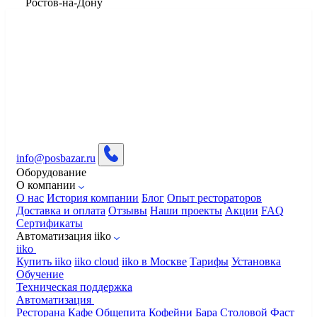
​Ростов-на-Дону
info@posbazar.ru
Оборудование
О компании
О нас
История компании
Блог
Опыт рестораторов
Доставка и оплата
Отзывы
Наши проекты
Акции
FAQ
Сертификаты
Автоматизация iiko
iiko
Купить iiko
iiko cloud
iiko в Москве
Тарифы
Установка
Обучение
Техническая поддержка
Автоматизация
Ресторана
Кафе
Общепита
Кофейни
Бара
Столовой
Фаст