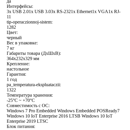
да
Интерфейсы:
3x USB 2.01x USB 3.03x RS-2321x Ethernet1x VGA1x RJ-
11
tip-operaczionnoj-sistem:
1282
Цвет:
черный
Вес в упаковке:
7 кг
Габариты товара (ДxШxВ):
364x232x329 мм
Крепление:
настольное
Гарантия:
1 год
pa_temperatura-ekspluataczii:
1322
Температура хранения:
-25°C ~ +70°C
Совместимость с ОС:
Windows 7 Pro Embedded Windows Embedded POSReady7
Windows 10 IoT Enterprise 2016 LTSB Windows 10 IoT
Enterprise 2019 LTSC
Блок питания: