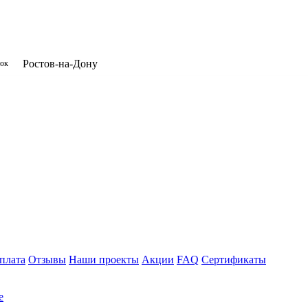
​Ростов-на-Дону
нок
плата
Отзывы
Наши проекты
Акции
FAQ
Сертификаты
е