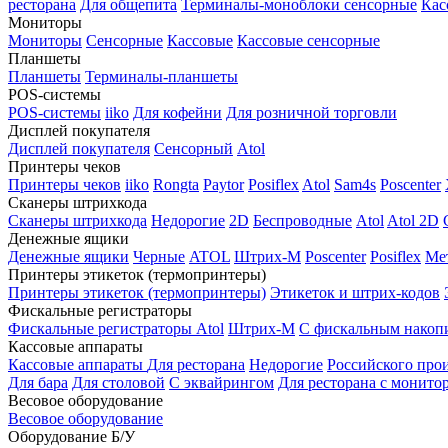
ресторана
Для общепита
Терминалы-моноблоки сенсорные
Кас
Мониторы
Мониторы
Сенсорные
Кассовые
Кассовые сенсорные
Планшеты
Планшеты
Терминалы-планшеты
POS-системы
POS-системы
iiko
Для кофейни
Для розничной торговли
Дисплей покупателя
Дисплей покупателя
Сенсорный
Atol
Принтеры чеков
Принтеры чеков
iiko
Rongta
Paytor
Posiflex
Atol
Sam4s
Poscenter
Сканеры штрихкода
Сканеры штрихкода
Недорогие
2D
Беспроводные
Atol
Atol 2D
Денежные ящики
Денежные ящики
Черные
ATOL
Штрих-М
Poscenter
Posiflex
Ме
Принтеры этикеток (термопринтеры)
Принтеры этикеток (термопринтеры)
Этикеток и штрих-кодов
Фискальные регистраторы
Фискальные регистраторы
Atol
Штрих-М
С фискальным накоп
Кассовые аппараты
Кассовые аппараты
Для ресторана
Недорогие
Российского про
Для бара
Для столовой
С эквайрингом
Для ресторана с монито
Весовое оборудование
Весовое оборудование
Оборудование Б/У