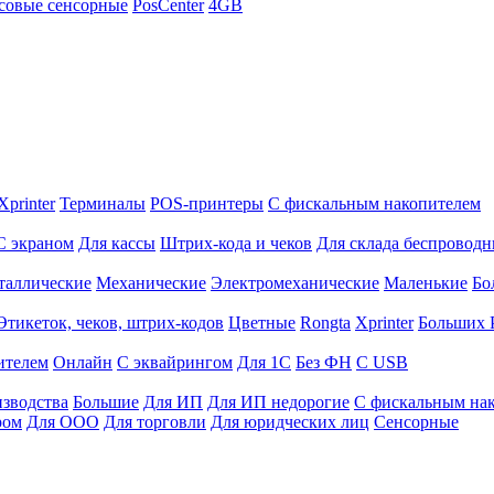
совые сенсорные
PosCenter
4GB
Xprinter
Терминалы
POS-принтеры
С фискальным накопителем
С экраном
Для кассы
Штрих-кода и чеков
Для склада беспровод
таллические
Механические
Электромеханические
Маленькие
Бо
Этикеток, чеков, штрих-кодов
Цветные
Rongta
Xprinter
Больших
ителем
Онлайн
С эквайрингом
Для 1С
Без ФН
С USB
изводства
Большие
Для ИП
Для ИП недорогие
С фискальным на
ром
Для ООО
Для торговли
Для юридческих лиц
Сенсорные