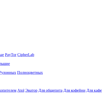
ные
PayTor
CipherLab
льшие
Рулонных
Полноцветных
копителем
Atol
Эватор
Для общепита
Для кофейни
Для кафе