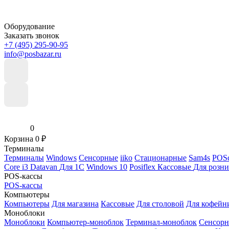
Оборудование
Заказать звонок
+7 (495) 295-90-95
info@posbazar.ru
0
Корзина
0
₽
Терминалы
Терминалы
Windows
Сенсорные
iiko
Стационарные
Sam4s
POSc
Core i3
Datavan
Для 1С
Windows 10
Posiflex
Кассовые
Для розн
POS-кассы
POS-кассы
Компьютеры
Компьютеры
Для магазина
Кассовые
Для столовой
Для кофейн
Моноблоки
Моноблоки
Компьютер-моноблок
Терминал-моноблок
Сенсор