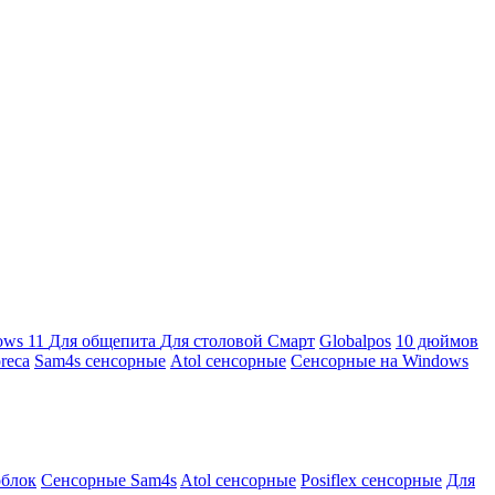
ows 11
Для общепита
Для столовой
Смарт
Globalpos
10 дюймов
reca
Sam4s сенсорные
Atol сенсорные
Сенсорные на Windows
облок
Сенсорные Sam4s
Atol сенсорные
Posiflex сенсорные
Для