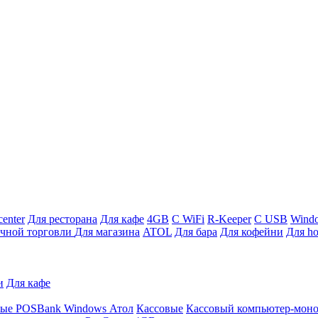
enter
Для ресторана
Для кафе
4GB
С WiFi
R-Keeper
С USB
Wind
ичной торговли
Для магазина
ATOL
Для бара
Для кофейни
Для ho
и
Для кафе
ные
POSBank
Windows
Атол
Кассовые
Кассовый компьютер-мон