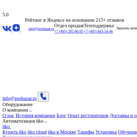
5.0
Рейтинг в Яндексе
на основании 215+ отзывов
Отдел продаж
Техподдержка
Заказать зво
info@posbazar.ru
+7 (495) 295-90-95
+7 (495) 843-54-46
info@posbazar.ru
Оборудование
О компании
О нас
История компании
Блог
Опыт рестораторов
Доставка и о
Автоматизация iiko
iiko
Купить iiko
iiko cloud
iiko в Москве
Тарифы
Установка
Обучени