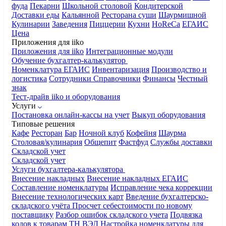
фуда
Пекарни
Школьной столовой
Кондитерской
Доставки еды
Кальянной
Ресторана суши
Шаурмишной
Кулинарии
Заведения
Пиццерии
Кухни
HoReCa
ЕГАИС
Цена
Приложения для iiko
Приложения для iiko
Интеграционные модули
Обучение бухгалтер-калькулятор
Номенклатура
ЕГАИС
Инвентаризация
Производство и
логистика
Сотрудники
Справочники
Финансы
Честный
знак
Тест-драйв iiko и оборудования
Услуги
Постановка онлайн-кассы на учет
Выкуп оборудования
Типовые решения
Кафе
Ресторан
Бар
Ночной клуб
Кофейня
Шаурма
Столовая/кулинария
Общепит
Фастфуд
Службы доставки
Складской учет
Складской учет
Услуги бухгалтера-калькулятора
Внесение накладных
Внесение накладных ЕГАИС
Составление номенклатуры
Исправление чека коррекции
Внесение технологических карт
Введение бухгалтерско-
складского учёта
Просчет себестоимости по новому
поставщику
Разбор ошибок складского учета
Подвязка
кодов к товарам ТН ВЭД
Настройка номенклатуры для