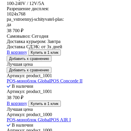
100-240V / 12V/5A
Разрешение дисплея:
1024x768
pa_vstroennyj-schityvatel-plas:
да
38 700
₽
Самовывоз:
Сегодня
Доставка курьером:
Завтра
Доставка СДЭК:
от 3х дней
В корзину
Купить в 1 клик
Добавить к сравнению
Лучшая цена
Добавить к сравнению
Артикул: product_1001
POS-моноблок GlobalPOS Concorde II
В наличии
Артикул: product_1001
38 700
₽
В корзину
Купить в 1 клик
Лучшая цена
Артикул: product_1000
POS-моноблок GlobalPOS AIR I
В наличии
Артикул: product_1000