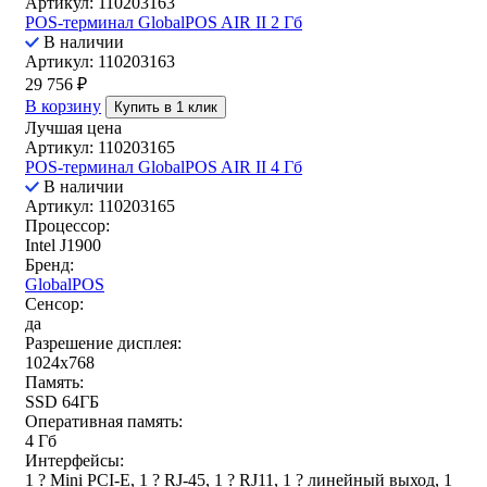
Артикул: 110203163
POS-терминал GlobalPOS AIR II 2 Гб
В наличии
Артикул: 110203163
29 756
₽
В корзину
Купить в 1 клик
Лучшая цена
Артикул: 110203165
POS-терминал GlobalPOS AIR II 4 Гб
В наличии
Артикул: 110203165
Процессор:
Intel J1900
Бренд:
GlobalPOS
Сенсор:
да
Разрешение дисплея:
1024x768
Память:
SSD 64ГБ
Оперативная память:
4 Гб
Интерфейсы:
1 ? Mini PCI-E, 1 ? RJ-45, 1 ? RJ11, 1 ? линейный выход, 1