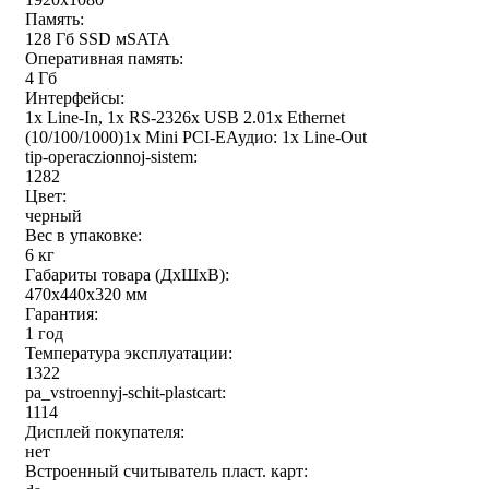
Память:
128 Гб SSD мSATA
Оперативная память:
4 Гб
Интерфейсы:
1x Line-In, 1x RS-2326x USB 2.01x Ethernet
(10/100/1000)1x Mini PCI-EАудио: 1x Line-Out
tip-operaczionnoj-sistem:
1282
Цвет:
черный
Вес в упаковке:
6 кг
Габариты товара (ДxШxВ):
470x440x320 мм
Гарантия:
1 год
Температура эксплуатации:
1322
pa_vstroennyj-schit-plastcart:
1114
Дисплей покупателя:
нет
Встроенный считыватель пласт. карт: