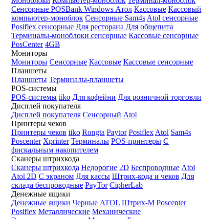
Моноблоки
Компьютер-моноблок
Терминал-моноблок
Сенсорные
POSBank
Windows
Атол
Кассовые
Кассовый
компьютер-моноблок
Сенсорные Sam4s
Atol сенсорные
Posiflex сенсорные
Для ресторана
Для общепита
Терминалы-моноблоки сенсорные
Кассовые сенсорные
PosCenter
4GB
Мониторы
Мониторы
Сенсорные
Кассовые
Кассовые сенсорные
Планшеты
Планшеты
Терминалы-планшеты
POS-системы
POS-системы
iiko
Для кофейни
Для розничной торговли
Дисплей покупателя
Дисплей покупателя
Сенсорный
Atol
Принтеры чеков
Принтеры чеков
iiko
Rongta
Paytor
Posiflex
Atol
Sam4s
Poscenter
Xprinter
Терминалы
POS-принтеры
С
фискальным накопителем
Сканеры штрихкода
Сканеры штрихкода
Недорогие
2D
Беспроводные
Atol
Atol 2D
С экраном
Для кассы
Штрих-кода и чеков
Для
склада беспроводные
PayTor
CipherLab
Денежные ящики
Денежные ящики
Черные
ATOL
Штрих-М
Poscenter
Posiflex
Металлические
Механические