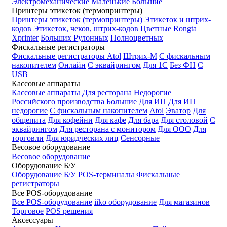
Электромеханические
Маленькие
Большие
Принтеры этикеток (термопринтеры)
Принтеры этикеток (термопринтеры)
Этикеток и штрих-
кодов
Этикеток, чеков, штрих-кодов
Цветные
Rongta
Xprinter
Больших
Рулонных
Полноцветных
Фискальные регистраторы
Фискальные регистраторы
Atol
Штрих-М
С фискальным
накопителем
Онлайн
С эквайрингом
Для 1С
Без ФН
С
USB
Кассовые аппараты
Кассовые аппараты
Для ресторана
Недорогие
Российского производства
Большие
Для ИП
Для ИП
недорогие
С фискальным накопителем
Atol
Эватор
Для
общепита
Для кофейни
Для кафе
Для бара
Для столовой
С
эквайрингом
Для ресторана с монитором
Для ООО
Для
торговли
Для юридческих лиц
Сенсорные
Весовое оборудование
Весовое оборудование
Оборудование Б/У
Оборудование Б/У
POS-терминалы
Фискальные
регистраторы
Все POS-оборудование
Все POS-оборудование
iiko оборудование
Для магазинов
Торговое
POS решения
Аксессуары