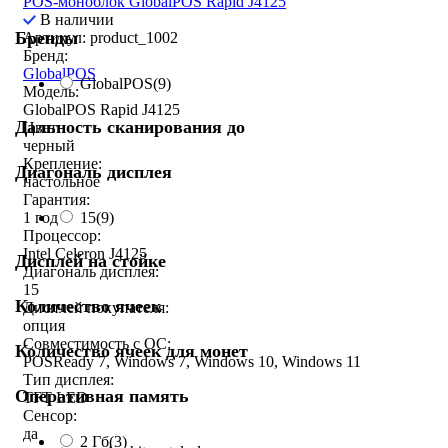
POS-моноблок GlobalPOS Rapid J4125
В наличии
Бренды
Артикул: product_1002
Бренд:
GlobalPOS
GlobalPOS
(9)
Модель:
GlobalPOS Rapid J4125
Дальность сканирования до
Цвет:
черный
Крепление:
Диагональ дисплея
настольное
Гарантия:
15
(9)
1 год
Процессор:
Intel Celeron J4125
Дисплей на стойке
Диагональ дисплея:
15
Количество ячеек
Дисплей покупателя:
опция
Совместимость с ОС:
Количество ячеек для монет
POSReady 7, Windows 7, Windows 10, Windows 11
Тип дисплея:
Оперативная память
TFT LED
Сенсор:
да
2 Гб
(3)