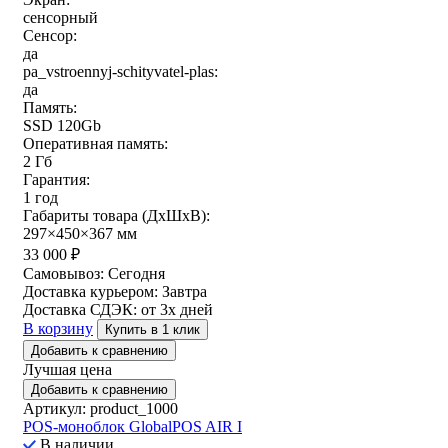
сенсорный
Сенсор:
да
pa_vstroennyj-schityvatel-plas:
да
Память:
SSD 120Gb
Оперативная память:
2 Гб
Гарантия:
1 год
Габариты товара (ДxШxВ):
297×450×367 мм
33 000
₽
Самовывоз:
Сегодня
Доставка курьером:
Завтра
Доставка СДЭК:
от 3х дней
В корзину
Купить в 1 клик
Добавить к сравнению
Лучшая цена
Добавить к сравнению
Артикул: product_1000
POS-моноблок GlobalPOS AIR I
В наличии