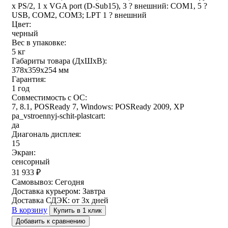
x PS/2, 1 x VGA port (D-Sub15), 3 ? внешний: COM1, 5 ?
USB, COM2, COM3; LPT 1 ? внешний
Цвет:
черный
Вес в упаковке:
5 кг
Габариты товара (ДxШxВ):
378x359x254 мм
Гарантия:
1 год
Совместимость с ОС:
7, 8.1, POSReady 7, Windows: POSReady 2009, XP
pa_vstroennyj-schit-plastcart:
да
Диагональ дисплея:
15
Экран:
сенсорный
31 933
₽
Самовывоз:
Сегодня
Доставка курьером:
Завтра
Доставка СДЭК:
от 3х дней
В корзину
Купить в 1 клик
Добавить к сравнению