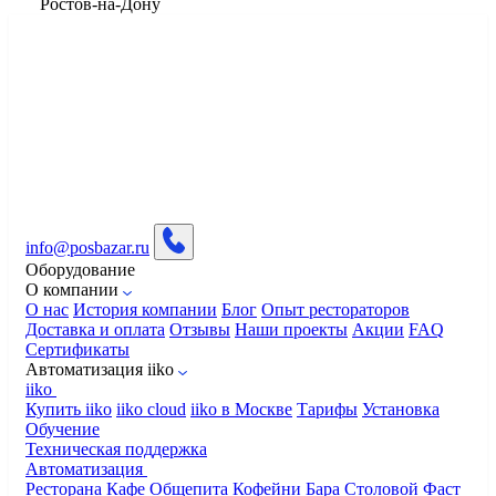
​Ростов-на-Дону
info@posbazar.ru
Оборудование
О компании
О нас
История компании
Блог
Опыт рестораторов
Доставка и оплата
Отзывы
Наши проекты
Акции
FAQ
Сертификаты
Автоматизация iiko
iiko
Купить iiko
iiko cloud
iiko в Москве
Тарифы
Установка
Обучение
Техническая поддержка
Автоматизация
Ресторана
Кафе
Общепита
Кофейни
Бара
Столовой
Фаст