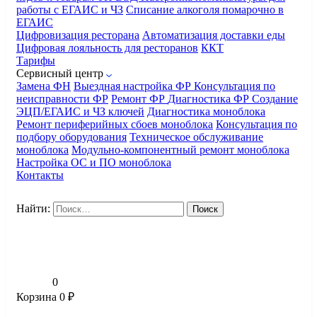
работы с ЕГАИС и ЧЗ
Списание алкоголя помарочно в
ЕГАИС
Цифровизация ресторана
Автоматизация доставки еды
Цифровая лояльность для ресторанов
ККТ
Тарифы
Сервисный центр
Замена ФН
Выездная настройка ФР
Консультация по
неисправности ФР
Ремонт ФР
Диагностика ФР
Создание
ЭЦП/ЕГАИС и ЧЗ ключей
Диагностика моноблока
Ремонт периферийных сбоев моноблока
Консультация по
подбору оборудования
Техническое обслуживание
моноблока
Модульно-компонентный ремонт моноблока
Настройка ОС и ПО моноблока
Контакты
Найти:
0
Корзина
0
₽