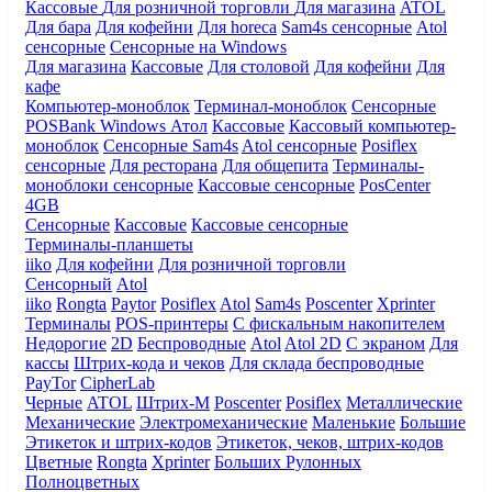
Кассовые
Для розничной торговли
Для магазина
ATOL
Для бара
Для кофейни
Для horeca
Sam4s сенсорные
Atol
сенсорные
Сенсорные на Windows
Для магазина
Кассовые
Для столовой
Для кофейни
Для
кафе
Компьютер-моноблок
Терминал-моноблок
Сенсорные
POSBank
Windows
Атол
Кассовые
Кассовый компьютер-
моноблок
Сенсорные Sam4s
Atol сенсорные
Posiflex
сенсорные
Для ресторана
Для общепита
Терминалы-
моноблоки сенсорные
Кассовые сенсорные
PosCenter
4GB
Сенсорные
Кассовые
Кассовые сенсорные
Терминалы-планшеты
iiko
Для кофейни
Для розничной торговли
Сенсорный
Atol
iiko
Rongta
Paytor
Posiflex
Atol
Sam4s
Poscenter
Xprinter
Терминалы
POS-принтеры
С фискальным накопителем
Недорогие
2D
Беспроводные
Atol
Atol 2D
С экраном
Для
кассы
Штрих-кода и чеков
Для склада беспроводные
PayTor
CipherLab
Черные
ATOL
Штрих-М
Poscenter
Posiflex
Металлические
Механические
Электромеханические
Маленькие
Большие
Этикеток и штрих-кодов
Этикеток, чеков, штрих-кодов
Цветные
Rongta
Xprinter
Больших
Рулонных
Полноцветных