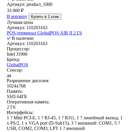
Артикул: product_1000
33 000
₽
В корзину
Купить в 1 клик
Лучшая цена
Артикул: 110203163
POS-терминал GlobalPOS AIR II 2 Гб
В наличии
Артикул: 110203163
Процессор:
Intel J1900
Бренд:
GlobalPOS
Сенсор:
да
Разрешение дисплея:
1024x768
Память:
SSD 64ГБ
Оперативная память:
2 Гб
Интерфейсы:
1 ? Mini PCI-E, 1 ? RJ-45, 1 ? RJ11, 1 ? линейный выход, 1
x PS/2, 1 x VGA port (D-Sub15), 3 ? внешний: COM1, 5 ?
USB, COM2, COM3; LPT 1 ? внешний