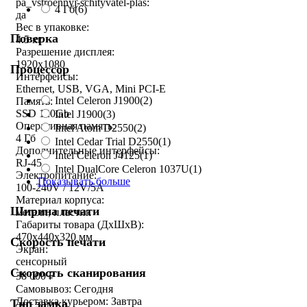
pa_vstroennyj-schityvatel-plas:
4 Гб
(6)
да
Вес в упаковке:
Поверка
4.5 кг
Разрешение дисплея:
1920x1080
Процессор
Интерфейсы:
Ethernet, USB, VGA, Mini PCI-E
Intel Celeron J1900
(2)
Память:
SSD 120Gb
Intel J1900
(3)
Оперативная память:
Intel Atom D2550
(2)
4 Гб
Intel Cedar Trial D2550
(1)
Дополнительные интерфейсы:
Intel Celeron J4125
(1)
RJ-45
Intel DualCore Celeron 1037U
(1)
Электропитание:
Показывать больше
100-240V / 12V/5A
Материал корпуса:
Ширина печати
металл, пластик
Габариты товара (ДxШxВ):
470х440х320 мм
Скорость печати
Экран:
сенсорный
Скорость сканирования
38 000
₽
Самовывоз:
Сегодня
Доставка курьером:
Завтра
Тип замка