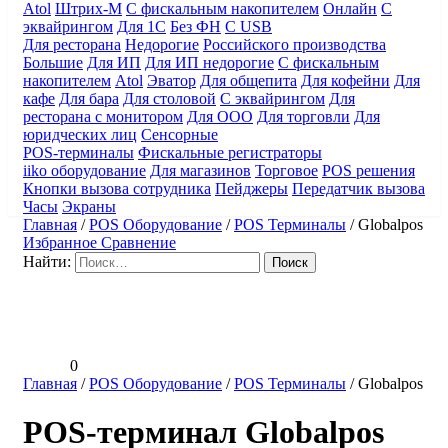
Atol
Штрих-М
С фискальным накопителем
Онлайн
С
эквайрингом
Для 1С
Без ФН
С USB
Для ресторана
Недорогие
Российского производства
Большие
Для ИП
Для ИП недорогие
С фискальным
накопителем
Atol
Эватор
Для общепита
Для кофейни
Для
кафе
Для бара
Для столовой
С эквайрингом
Для
ресторана с монитором
Для ООО
Для торговли
Для
юридческих лиц
Сенсорные
POS-терминалы
Фискальные регистраторы
iiko оборудование
Для магазинов
Торговое
POS решения
Кнопки вызова сотрудника
Пейджеры
Передатчик вызова
Часы
Экраны
Главная
/
POS Оборудование
/
POS Терминалы
/
Globalpos
Избранное
Сравнение
Найти:
0
Главная
/
POS Оборудование
/
POS Терминалы
/
Globalpos
POS-терминал Globalpos