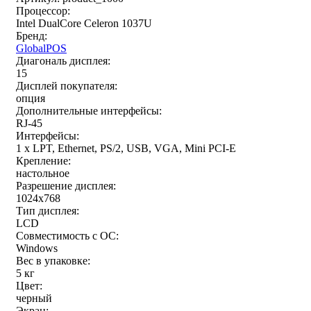
Процессор:
Intel DualCore Celeron 1037U
Бренд:
GlobalPOS
Диагональ дисплея:
15
Дисплей покупателя:
опция
Дополнительные интерфейсы:
RJ-45
Интерфейсы:
1 x LPT, Ethernet, PS/2, USB, VGA, Mini PCI-E
Крепление:
настольное
Разрешение дисплея:
1024x768
Тип дисплея:
LCD
Совместимость с ОС:
Windows
Вес в упаковке:
5 кг
Цвет:
черный
Экран: