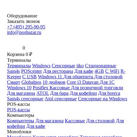
Оборудование
Заказать звонок
+7 (495) 295-90-95
info@posbazar.ru
0
Корзина
0
₽
Терминалы
Терминалы
Windows
Сенсорные
iiko
Стационарные
Sam4s
POScenter
Для ресторана
Для кафе
4GB
С WiFi
R-
Keeper
С USB
Windows 11
Для общепита
Для столовой
Смарт
Globalpos
10 дюймов
Core i3
Datavan
Для 1С
Windows 10
Posiflex
Кассовые
Для розничной торговли
Для магазина
ATOL
Для бара
Для кофейни
Для horeca
Sam4s сенсорные
Atol сенсорные
Сенсорные на Windows
POS-кассы
POS-кассы
Компьютеры
Компьютеры
Для магазина
Кассовые
Для столовой
Для
кофейни
Для кафе
Моноблоки