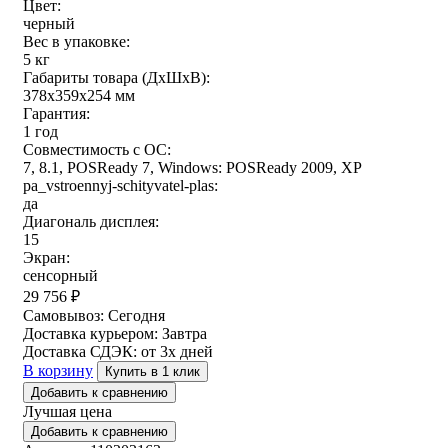
Цвет:
черный
Вес в упаковке:
5 кг
Габариты товара (ДxШxВ):
378x359x254 мм
Гарантия:
1 год
Совместимость с ОС:
7, 8.1, POSReady 7, Windows: POSReady 2009, XP
pa_vstroennyj-schityvatel-plas:
да
Диагональ дисплея:
15
Экран:
сенсорный
29 756
₽
Самовывоз:
Сегодня
Доставка курьером:
Завтра
Доставка СДЭК:
от 3х дней
В корзину
Купить в 1 клик
Добавить к сравнению
Лучшая цена
Добавить к сравнению