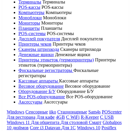
Терминалы
Терминалы
POS-кассы
POS-кассы
Компьютеры
Компьютеры
Моноблоки
Моноблоки
Мониторы
Мониторы
Планшеты
Планшеты
POS-системы
POS-системы
Дисплей покупателя
Дисплей покупателя
Принтеры чеков
Принтеры чеков
Сканеры штрихкода
Сканеры штрихкода
Денежные ящики
Денежные ящики
Принтеры этикеток (термопринтеры)
Принтеры
этикеток (термопринтеры)
Фискальные регистраторы
Фискальные
регистраторы
Кассовые аппараты
Кассовые аппараты
Весовое оборудование
Весовое оборудование
Оборудование Б/У
Оборудование Б/У
Все POS-оборудование
Все POS-оборудование
Аксессуары
Аксессуары
Windows
Сенсорные
iiko
Стационарные
Sam4s
POScenter
Для ресторана
Для кафе
4GB
С WiFi
R-Keeper
С USB
Windows 11
Для общепита
Для столовой
Смарт
Globalpos
10 дюймов
Core i3
Datavan
Для 1С
Windows 10
Posiflex