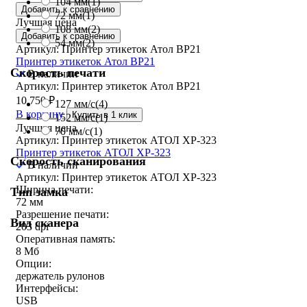
104 мм
(1)
Добавить к сравнению
72 мм
(1)
Лучшая цена
108 мм
(2)
Добавить к сравнению
54 мм
(2)
Артикул: Принтер этикеток Атол BP21
Принтер этикеток Атол BP21
Скорость печати
В наличии
Артикул: Принтер этикеток Атол BP21
10 750
₽
127 мм/с
(4)
В корзину
Купить в 1 клик
152 мм/с
(1)
Лучшая цена
70 мм/с
(1)
Артикул: Принтер этикеток АТОЛ XP-323
Принтер этикеток АТОЛ XP-323
Скорость сканирования
В наличии
Артикул: Принтер этикеток АТОЛ XP-323
Ширина печати:
Тип замка
72 мм
Разрешение печати:
Вид сканера
203 dpi
Оперативная память:
8 Мб
Опции:
держатель рулонов
Интерфейсы:
USB