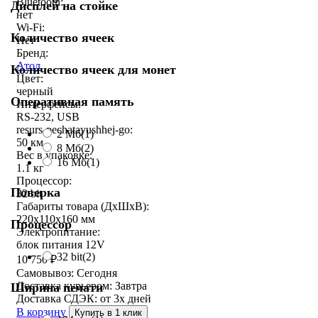
Bluetooth:
Дисплей на стойке
нет
Wi-Fi:
Количество ячеек
Нет
Бренд:
Атол
Количество ячеек для монет
Цвет:
черный
Оперативная память
Интерфейсы:
RS-232, USB
resurs-pechatayushhej-go:
2 Мб
(1)
50 км
8 Мб
(2)
Вес в упаковке:
16 Мб
(1)
1.1 кг
Процессор:
Поверка
32 bit
Габариты товара (ДxШxВ):
220x110x160 мм
Процессор
Электропитание:
блок питания 12V
32 bit
(2)
10 750
₽
Самовывоз:
Сегодня
Доставка курьером:
Завтра
Ширина печати
Доставка СДЭК:
от 3х дней
В корзину
Купить в 1 клик