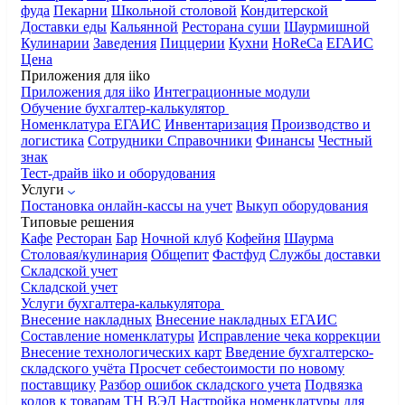
фуда
Пекарни
Школьной столовой
Кондитерской
Доставки еды
Кальянной
Ресторана суши
Шаурмишной
Кулинарии
Заведения
Пиццерии
Кухни
HoReCa
ЕГАИС
Цена
Приложения для iiko
Приложения для iiko
Интеграционные модули
Обучение бухгалтер-калькулятор
Номенклатура
ЕГАИС
Инвентаризация
Производство и
логистика
Сотрудники
Справочники
Финансы
Честный
знак
Тест-драйв iiko и оборудования
Услуги
Постановка онлайн-кассы на учет
Выкуп оборудования
Типовые решения
Кафе
Ресторан
Бар
Ночной клуб
Кофейня
Шаурма
Столовая/кулинария
Общепит
Фастфуд
Службы доставки
Складской учет
Складской учет
Услуги бухгалтера-калькулятора
Внесение накладных
Внесение накладных ЕГАИС
Составление номенклатуры
Исправление чека коррекции
Внесение технологических карт
Введение бухгалтерско-
складского учёта
Просчет себестоимости по новому
поставщику
Разбор ошибок складского учета
Подвязка
кодов к товарам ТН ВЭД
Настройка номенклатуры для