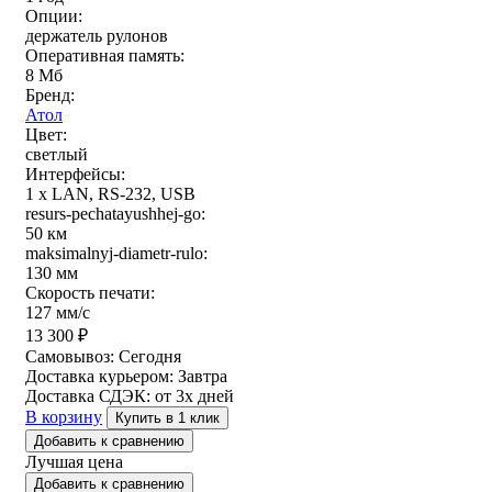
Опции:
держатель рулонов
Оперативная память:
8 Мб
Бренд:
Атол
Цвет:
светлый
Интерфейсы:
1 x LAN, RS-232, USB
resurs-pechatayushhej-go:
50 км
maksimalnyj-diametr-rulo:
130 мм
Скорость печати:
127 мм/с
13 300
₽
Самовывоз:
Сегодня
Доставка курьером:
Завтра
Доставка СДЭК:
от 3х дней
В корзину
Купить в 1 клик
Добавить к сравнению
Лучшая цена
Добавить к сравнению