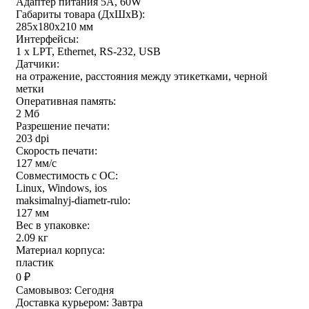
Адаптер питания 5А, 60W
Габариты товара (ДxШxВ):
285х180х210 мм
Интерфейсы:
1 x LPT, Ethernet, RS-232, USB
Датчики:
на отражение, расстояния между этикетками, черной
метки
Оперативная память:
2 Мб
Разрешение печати:
203 dpi
Скорость печати:
127 мм/с
Совместимость с ОС:
Linux, Windows, ios
maksimalnyj-diametr-rulo:
127 мм
Вес в упаковке:
2.09 кг
Материал корпуса:
пластик
0
₽
Самовывоз:
Сегодня
Доставка курьером:
Завтра