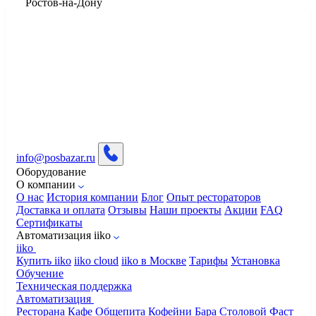
​Ростов-на-Дону
info@posbazar.ru
Оборудование
О компании
О нас
История компании
Блог
Опыт рестораторов
Доставка и оплата
Отзывы
Наши проекты
Акции
FAQ
Сертификаты
Автоматизация iiko
iiko
Купить iiko
iiko cloud
iiko в Москве
Тарифы
Установка
Обучение
Техническая поддержка
Автоматизация
Ресторана
Кафе
Общепита
Кофейни
Бара
Столовой
Фаст