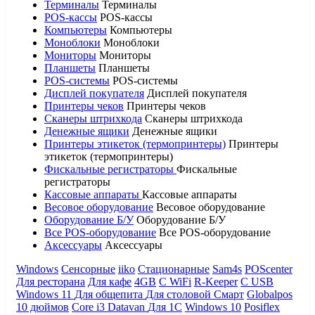
Терминалы
Терминалы
POS-кассы
POS-кассы
Компьютеры
Компьютеры
Моноблоки
Моноблоки
Мониторы
Мониторы
Планшеты
Планшеты
POS-системы
POS-системы
Дисплей покупателя
Дисплей покупателя
Принтеры чеков
Принтеры чеков
Сканеры штрихкода
Сканеры штрихкода
Денежные ящики
Денежные ящики
Принтеры этикеток (термопринтеры)
Принтеры
этикеток (термопринтеры)
Фискальные регистраторы
Фискальные
регистраторы
Кассовые аппараты
Кассовые аппараты
Весовое оборудование
Весовое оборудование
Оборудование Б/У
Оборудование Б/У
Все POS-оборудование
Все POS-оборудование
Аксессуары
Аксессуары
Windows
Сенсорные
iiko
Стационарные
Sam4s
POScenter
Для ресторана
Для кафе
4GB
С WiFi
R-Keeper
С USB
Windows 11
Для общепита
Для столовой
Смарт
Globalpos
10 дюймов
Core i3
Datavan
Для 1С
Windows 10
Posiflex