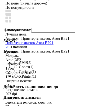
По цене (сначала дороже)
По популярности
Ценовой фильтр
Лучшая цена
Артикул: Принтер этикеток Атол BP21
54-ФЗ
Принтер этикеток Атол BP21
В наличии
Бренды
Артикул: Принтер этикеток Атол BP21
Модель:
Атол BP21
Атол
(3)
Гарантия:
Godex
(1)
1 год
Gprinter
(1)
Скорость печати:
XPrinter
(1)
127 мм/с
Ширина печати:
54 мм
Дальность сканирования до
Разрешение печати:
203 dpi
Диагональ дисплея
Опции:
держатель рулонов, смотчик