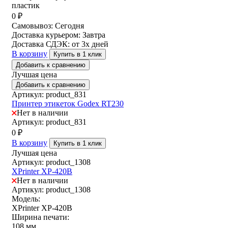
пластик
0
₽
Самовывоз:
Сегодня
Доставка курьером:
Завтра
Доставка СДЭК:
от 3х дней
В корзину
Купить в 1 клик
Добавить к сравнению
Лучшая цена
Добавить к сравнению
Артикул: product_831
Принтер этикеток Godex RT230
Нет в наличии
Артикул: product_831
0
₽
В корзину
Купить в 1 клик
Лучшая цена
Артикул: product_1308
XPrinter XP-420B
Нет в наличии
Артикул: product_1308
Модель:
XPrinter XP-420B
Ширина печати:
108 мм