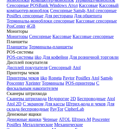
Моноблоки
Компьютер-моноблок
Терминал-моноблок
Сенсорные
POSBank
Windows
Атол
Кассовые
Кассовый
компьютер-моноблок
Сенсорные Sam4s
Atol сенсорные
Posiflex сенсорные
Для ресторана
Для общепита
Терминалы-моноблоки сенсорные
Кассовые сенсорные
PosCenter
4GB
Мониторы
Мониторы
Сенсорные
Кассовые
Кассовые сенсорные
Планшеты
Планшеты
Терминалы-планшеты
POS-системы
POS-системы
iiko
Для кофейни
Для розничной торговли
Дисплей покупателя
Дисплей покупателя
Сенсорный
Atol
Принтеры чеков
Принтеры чеков
iiko
Rongta
Paytor
Posiflex
Atol
Sam4s
Poscenter
Xprinter
Терминалы
POS-принтеры
С
фискальным накопителем
Сканеры штрихкода
Сканеры штрихкода
Недорогие
2D
Беспроводные
Atol
Atol 2D
С экраном
Для кассы
Штрих-кода и чеков
Для
склада беспроводные
PayTor
CipherLab
Денежные ящики
Денежные ящики
Черные
ATOL
Штрих-М
Poscenter
Posiflex
Металлические
Механические