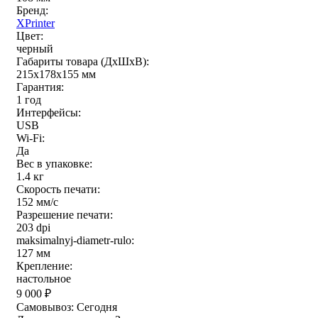
Бренд:
XPrinter
Цвет:
черный
Габариты товара (ДxШxВ):
215х178х155 мм
Гарантия:
1 год
Интерфейсы:
USB
Wi-Fi:
Да
Вес в упаковке:
1.4 кг
Скорость печати:
152 мм/с
Разрешение печати:
203 dpi
maksimalnyj-diametr-rulo:
127 мм
Крепление:
настольное
9 000
₽
Самовывоз:
Сегодня