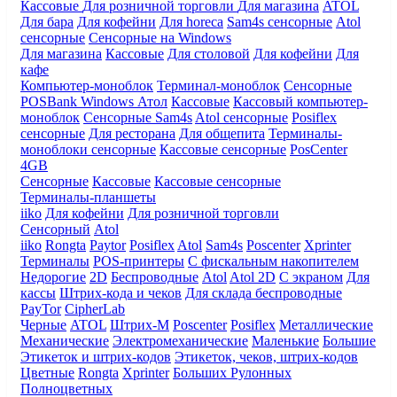
Кассовые
Для розничной торговли
Для магазина
ATOL
Для бара
Для кофейни
Для horeca
Sam4s сенсорные
Atol
сенсорные
Сенсорные на Windows
Для магазина
Кассовые
Для столовой
Для кофейни
Для
кафе
Компьютер-моноблок
Терминал-моноблок
Сенсорные
POSBank
Windows
Атол
Кассовые
Кассовый компьютер-
моноблок
Сенсорные Sam4s
Atol сенсорные
Posiflex
сенсорные
Для ресторана
Для общепита
Терминалы-
моноблоки сенсорные
Кассовые сенсорные
PosCenter
4GB
Сенсорные
Кассовые
Кассовые сенсорные
Терминалы-планшеты
iiko
Для кофейни
Для розничной торговли
Сенсорный
Atol
iiko
Rongta
Paytor
Posiflex
Atol
Sam4s
Poscenter
Xprinter
Терминалы
POS-принтеры
С фискальным накопителем
Недорогие
2D
Беспроводные
Atol
Atol 2D
С экраном
Для
кассы
Штрих-кода и чеков
Для склада беспроводные
PayTor
CipherLab
Черные
ATOL
Штрих-М
Poscenter
Posiflex
Металлические
Механические
Электромеханические
Маленькие
Большие
Этикеток и штрих-кодов
Этикеток, чеков, штрих-кодов
Цветные
Rongta
Xprinter
Больших
Рулонных
Полноцветных