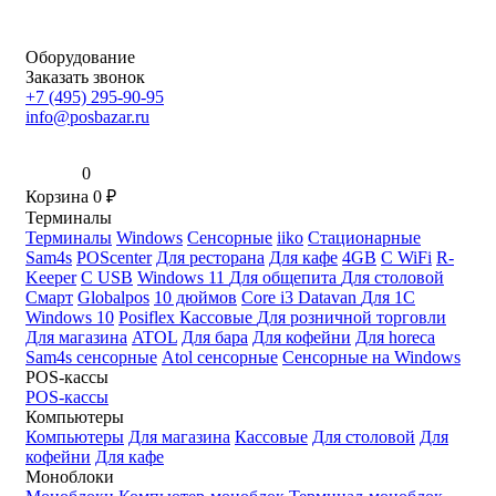
Оборудование
Заказать звонок
+7 (495) 295-90-95
info@posbazar.ru
0
Корзина
0
₽
Терминалы
Терминалы
Windows
Сенсорные
iiko
Стационарные
Sam4s
POScenter
Для ресторана
Для кафе
4GB
С WiFi
R-
Keeper
С USB
Windows 11
Для общепита
Для столовой
Смарт
Globalpos
10 дюймов
Core i3
Datavan
Для 1С
Windows 10
Posiflex
Кассовые
Для розничной торговли
Для магазина
ATOL
Для бара
Для кофейни
Для horeca
Sam4s сенсорные
Atol сенсорные
Сенсорные на Windows
POS-кассы
POS-кассы
Компьютеры
Компьютеры
Для магазина
Кассовые
Для столовой
Для
кофейни
Для кафе
Моноблоки