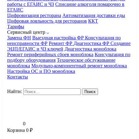
работы с ЕГАИС и ЧЗ
Списание алкоголя помарочно в
ЕГАИС
Цифровизация ресторана
Автоматизация доставки еды
Цифровая лояльность для ресторанов
ККТ
Тарифы
Сервисный центр
Замена ФН
Выездная настройка ФР
Консультация по
неисправности ФР
Ремонт ФР
Диагностика ФР
Создание
ЭЦП/ЕГАИС и ЧЗ ключей
Диагностика моноблока
Ремонт периферийных сбоев моноблока
Консультация по
подбору оборудования
Техническое обслуживание
моноблока
Модульно-компонентный ремонт моноблока
Настройка ОС и ПО моноблока
Контакты
Найти:
0
Корзина
0
₽