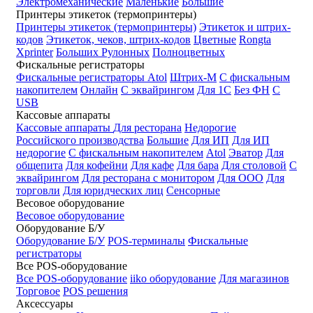
Электромеханические
Маленькие
Большие
Принтеры этикеток (термопринтеры)
Принтеры этикеток (термопринтеры)
Этикеток и штрих-
кодов
Этикеток, чеков, штрих-кодов
Цветные
Rongta
Xprinter
Больших
Рулонных
Полноцветных
Фискальные регистраторы
Фискальные регистраторы
Atol
Штрих-М
С фискальным
накопителем
Онлайн
С эквайрингом
Для 1С
Без ФН
С
USB
Кассовые аппараты
Кассовые аппараты
Для ресторана
Недорогие
Российского производства
Большие
Для ИП
Для ИП
недорогие
С фискальным накопителем
Atol
Эватор
Для
общепита
Для кофейни
Для кафе
Для бара
Для столовой
С
эквайрингом
Для ресторана с монитором
Для ООО
Для
торговли
Для юридческих лиц
Сенсорные
Весовое оборудование
Весовое оборудование
Оборудование Б/У
Оборудование Б/У
POS-терминалы
Фискальные
регистраторы
Все POS-оборудование
Все POS-оборудование
iiko оборудование
Для магазинов
Торговое
POS решения
Аксессуары