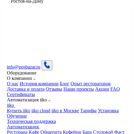
​Ростов-на-Дону
info@posbazar.ru
Оборудование
О компании
О нас
История компании
Блог
Опыт рестораторов
Доставка и оплата
Отзывы
Наши проекты
Акции
FAQ
Сертификаты
Автоматизация iiko
iiko
Купить iiko
iiko cloud
iiko в Москве
Тарифы
Установка
Обучение
Техническая поддержка
Автоматизация
Ресторана
Кафе
Общепита
Кофейни
Бара
Столовой
Фаст