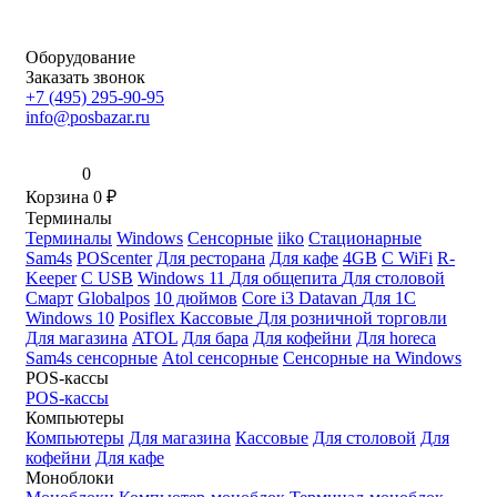
Оборудование
Заказать звонок
+7 (495) 295-90-95
info@posbazar.ru
0
Корзина
0
₽
Терминалы
Терминалы
Windows
Сенсорные
iiko
Стационарные
Sam4s
POScenter
Для ресторана
Для кафе
4GB
С WiFi
R-
Keeper
С USB
Windows 11
Для общепита
Для столовой
Смарт
Globalpos
10 дюймов
Core i3
Datavan
Для 1С
Windows 10
Posiflex
Кассовые
Для розничной торговли
Для магазина
ATOL
Для бара
Для кофейни
Для horeca
Sam4s сенсорные
Atol сенсорные
Сенсорные на Windows
POS-кассы
POS-кассы
Компьютеры
Компьютеры
Для магазина
Кассовые
Для столовой
Для
кофейни
Для кафе
Моноблоки