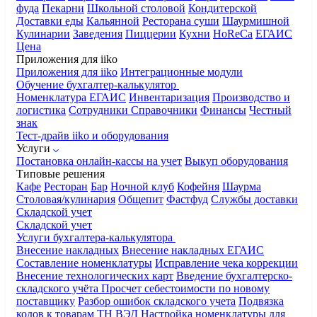
фуда
Пекарни
Школьной столовой
Кондитерской
Доставки еды
Кальянной
Ресторана суши
Шаурмишной
Кулинарии
Заведения
Пиццерии
Кухни
HoReCa
ЕГАИС
Цена
Приложения для iiko
Приложения для iiko
Интеграционные модули
Обучение бухгалтер-калькулятор
Номенклатура
ЕГАИС
Инвентаризация
Производство и
логистика
Сотрудники
Справочники
Финансы
Честный
знак
Тест-драйв iiko и оборудования
Услуги
Постановка онлайн-кассы на учет
Выкуп оборудования
Типовые решения
Кафе
Ресторан
Бар
Ночной клуб
Кофейня
Шаурма
Столовая/кулинария
Общепит
Фастфуд
Службы доставки
Складской учет
Складской учет
Услуги бухгалтера-калькулятора
Внесение накладных
Внесение накладных ЕГАИС
Составление номенклатуры
Исправление чека коррекции
Внесение технологических карт
Введение бухгалтерско-
складского учёта
Просчет себестоимости по новому
поставщику
Разбор ошибок складского учета
Подвязка
кодов к товарам ТН ВЭД
Настройка номенклатуры для