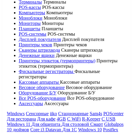
Терминалы
Терминалы
POS-кассы
POS-кассы
Компьютеры
Компьютеры
Моноблоки
Моноблоки
Мониторы
Мониторы
Планшеты
Планшеты
POS-системы
POS-системы
Дисплей покупателя
Дисплей покупателя
Принтеры чеков
Принтеры чеков
Сканеры штрихкода
Сканеры штрихкода
Денежные ящики
Денежные ящики
Принтеры этикеток (термопринтеры)
Принтеры
этикеток (термопринтеры)
Фискальные регистраторы
Фискальные
регистраторы
Кассовые аппараты
Кассовые аппараты
Весовое оборудование
Весовое оборудование
Оборудование Б/У
Оборудование Б/У
Все POS-оборудование
Все POS-оборудование
Аксессуары
Аксессуары
Windows
Сенсорные
iiko
Стационарные
Sam4s
POScenter
Для ресторана
Для кафе
4GB
С WiFi
R-Keeper
С USB
Windows 11
Для общепита
Для столовой
Смарт
Globalpos
10 дюймов
Core i3
Datavan
Для 1С
Windows 10
Posiflex