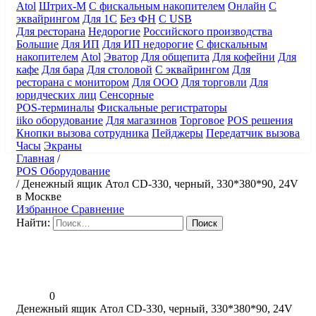
Atol
Штрих-М
С фискальным накопителем
Онлайн
С
эквайрингом
Для 1С
Без ФН
С USB
Для ресторана
Недорогие
Российского производства
Большие
Для ИП
Для ИП недорогие
С фискальным
накопителем
Atol
Эватор
Для общепита
Для кофейни
Для
кафе
Для бара
Для столовой
С эквайрингом
Для
ресторана с монитором
Для ООО
Для торговли
Для
юридческих лиц
Сенсорные
POS-терминалы
Фискальные регистраторы
iiko оборудование
Для магазинов
Торговое
POS решения
Кнопки вызова сотрудника
Пейджеры
Передатчик вызова
Часы
Экраны
Главная
/
POS Оборудование
/
Денежный ящик Атол CD-330, черный, 330*380*90, 24V
в Москве
Избранное
Сравнение
Найти:
0
Денежный ящик Атол CD-330, черный, 330*380*90, 24V