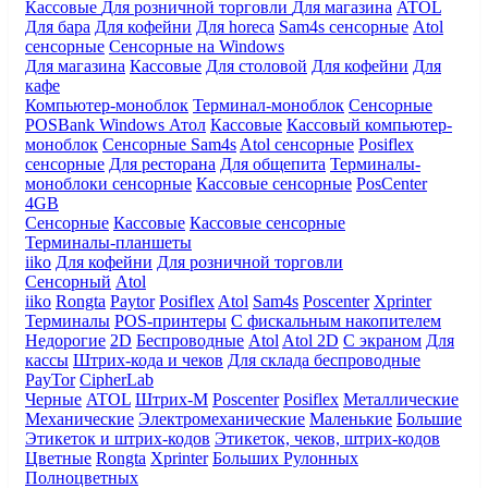
Кассовые
Для розничной торговли
Для магазина
ATOL
Для бара
Для кофейни
Для horeca
Sam4s сенсорные
Atol
сенсорные
Сенсорные на Windows
Для магазина
Кассовые
Для столовой
Для кофейни
Для
кафе
Компьютер-моноблок
Терминал-моноблок
Сенсорные
POSBank
Windows
Атол
Кассовые
Кассовый компьютер-
моноблок
Сенсорные Sam4s
Atol сенсорные
Posiflex
сенсорные
Для ресторана
Для общепита
Терминалы-
моноблоки сенсорные
Кассовые сенсорные
PosCenter
4GB
Сенсорные
Кассовые
Кассовые сенсорные
Терминалы-планшеты
iiko
Для кофейни
Для розничной торговли
Сенсорный
Atol
iiko
Rongta
Paytor
Posiflex
Atol
Sam4s
Poscenter
Xprinter
Терминалы
POS-принтеры
С фискальным накопителем
Недорогие
2D
Беспроводные
Atol
Atol 2D
С экраном
Для
кассы
Штрих-кода и чеков
Для склада беспроводные
PayTor
CipherLab
Черные
ATOL
Штрих-М
Poscenter
Posiflex
Металлические
Механические
Электромеханические
Маленькие
Большие
Этикеток и штрих-кодов
Этикеток, чеков, штрих-кодов
Цветные
Rongta
Xprinter
Больших
Рулонных
Полноцветных