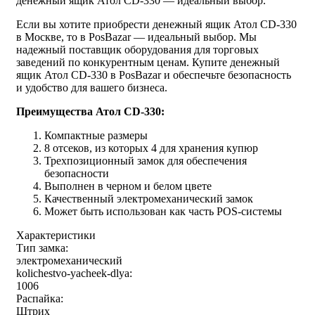
денежный ящик Атол CD-330 — идеальный выбор.
Если вы хотите приобрести денежный ящик Атол CD-330
в Москве, то в PosBazar — идеальный выбор. Мы
надежный поставщик оборудования для торговых
заведений по конкурентным ценам. Купите денежный
ящик Атол CD-330 в PosBazar и обеспечьте безопасность
и удобство для вашего бизнеса.
Преимущества Атол CD-330:
Компактные размеры
8 отсеков, из которых 4 для хранения купюр
Трехпозиционный замок для обеспечения
безопасности
Выполнен в черном и белом цвете
Качественный электромеханический замок
Может быть использован как часть POS-системы
Характеристики
Тип замка:
электромеханический
kolichestvo-yacheek-dlya:
1006
Распайка:
Штрих