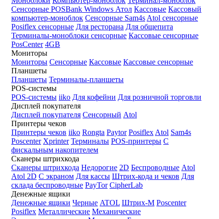
Моноблоки
Компьютер-моноблок
Терминал-моноблок
Сенсорные
POSBank
Windows
Атол
Кассовые
Кассовый
компьютер-моноблок
Сенсорные Sam4s
Atol сенсорные
Posiflex сенсорные
Для ресторана
Для общепита
Терминалы-моноблоки сенсорные
Кассовые сенсорные
PosCenter
4GB
Мониторы
Мониторы
Сенсорные
Кассовые
Кассовые сенсорные
Планшеты
Планшеты
Терминалы-планшеты
POS-системы
POS-системы
iiko
Для кофейни
Для розничной торговли
Дисплей покупателя
Дисплей покупателя
Сенсорный
Atol
Принтеры чеков
Принтеры чеков
iiko
Rongta
Paytor
Posiflex
Atol
Sam4s
Poscenter
Xprinter
Терминалы
POS-принтеры
С
фискальным накопителем
Сканеры штрихкода
Сканеры штрихкода
Недорогие
2D
Беспроводные
Atol
Atol 2D
С экраном
Для кассы
Штрих-кода и чеков
Для
склада беспроводные
PayTor
CipherLab
Денежные ящики
Денежные ящики
Черные
ATOL
Штрих-М
Poscenter
Posiflex
Металлические
Механические