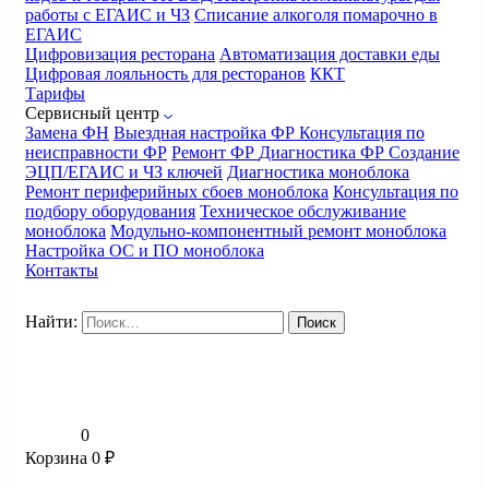
работы с ЕГАИС и ЧЗ
Списание алкоголя помарочно в
ЕГАИС
Цифровизация ресторана
Автоматизация доставки еды
Цифровая лояльность для ресторанов
ККТ
Тарифы
Сервисный центр
Замена ФН
Выездная настройка ФР
Консультация по
неисправности ФР
Ремонт ФР
Диагностика ФР
Создание
ЭЦП/ЕГАИС и ЧЗ ключей
Диагностика моноблока
Ремонт периферийных сбоев моноблока
Консультация по
подбору оборудования
Техническое обслуживание
моноблока
Модульно-компонентный ремонт моноблока
Настройка ОС и ПО моноблока
Контакты
Найти:
0
Корзина
0
₽