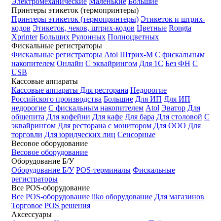
Электромеханические
Маленькие
Большие
Принтеры этикеток (термопринтеры)
Принтеры этикеток (термопринтеры)
Этикеток и штрих-
кодов
Этикеток, чеков, штрих-кодов
Цветные
Rongta
Xprinter
Больших
Рулонных
Полноцветных
Фискальные регистраторы
Фискальные регистраторы
Atol
Штрих-М
С фискальным
накопителем
Онлайн
С эквайрингом
Для 1С
Без ФН
С
USB
Кассовые аппараты
Кассовые аппараты
Для ресторана
Недорогие
Российского производства
Большие
Для ИП
Для ИП
недорогие
С фискальным накопителем
Atol
Эватор
Для
общепита
Для кофейни
Для кафе
Для бара
Для столовой
С
эквайрингом
Для ресторана с монитором
Для ООО
Для
торговли
Для юридческих лиц
Сенсорные
Весовое оборудование
Весовое оборудование
Оборудование Б/У
Оборудование Б/У
POS-терминалы
Фискальные
регистраторы
Все POS-оборудование
Все POS-оборудование
iiko оборудование
Для магазинов
Торговое
POS решения
Аксессуары