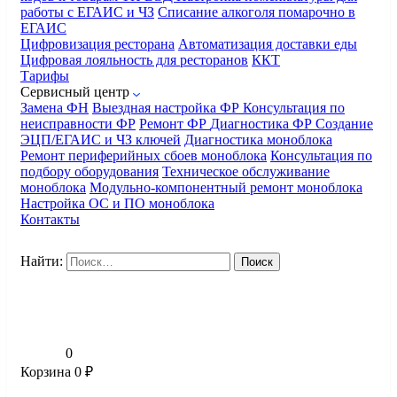
работы с ЕГАИС и ЧЗ
Списание алкоголя помарочно в
ЕГАИС
Цифровизация ресторана
Автоматизация доставки еды
Цифровая лояльность для ресторанов
ККТ
Тарифы
Сервисный центр
Замена ФН
Выездная настройка ФР
Консультация по
неисправности ФР
Ремонт ФР
Диагностика ФР
Создание
ЭЦП/ЕГАИС и ЧЗ ключей
Диагностика моноблока
Ремонт периферийных сбоев моноблока
Консультация по
подбору оборудования
Техническое обслуживание
моноблока
Модульно-компонентный ремонт моноблока
Настройка ОС и ПО моноблока
Контакты
Найти:
0
Корзина
0
₽