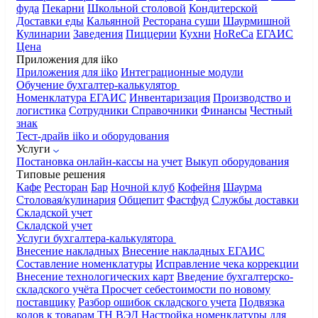
фуда
Пекарни
Школьной столовой
Кондитерской
Доставки еды
Кальянной
Ресторана суши
Шаурмишной
Кулинарии
Заведения
Пиццерии
Кухни
HoReCa
ЕГАИС
Цена
Приложения для iiko
Приложения для iiko
Интеграционные модули
Обучение бухгалтер-калькулятор
Номенклатура
ЕГАИС
Инвентаризация
Производство и
логистика
Сотрудники
Справочники
Финансы
Честный
знак
Тест-драйв iiko и оборудования
Услуги
Постановка онлайн-кассы на учет
Выкуп оборудования
Типовые решения
Кафе
Ресторан
Бар
Ночной клуб
Кофейня
Шаурма
Столовая/кулинария
Общепит
Фастфуд
Службы доставки
Складской учет
Складской учет
Услуги бухгалтера-калькулятора
Внесение накладных
Внесение накладных ЕГАИС
Составление номенклатуры
Исправление чека коррекции
Внесение технологических карт
Введение бухгалтерско-
складского учёта
Просчет себестоимости по новому
поставщику
Разбор ошибок складского учета
Подвязка
кодов к товарам ТН ВЭД
Настройка номенклатуры для