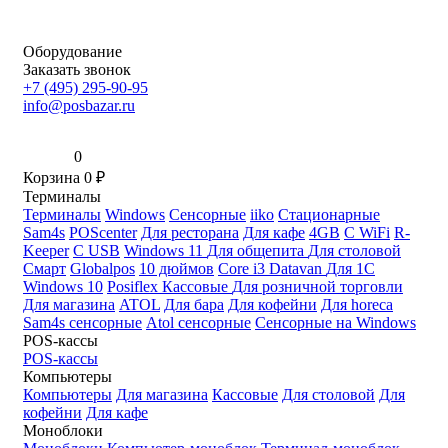
Оборудование
Заказать звонок
+7 (495) 295-90-95
info@posbazar.ru
0
Корзина
0
₽
Терминалы
Терминалы
Windows
Сенсорные
iiko
Стационарные
Sam4s
POScenter
Для ресторана
Для кафе
4GB
С WiFi
R-
Keeper
С USB
Windows 11
Для общепита
Для столовой
Смарт
Globalpos
10 дюймов
Core i3
Datavan
Для 1С
Windows 10
Posiflex
Кассовые
Для розничной торговли
Для магазина
ATOL
Для бара
Для кофейни
Для horeca
Sam4s сенсорные
Atol сенсорные
Сенсорные на Windows
POS-кассы
POS-кассы
Компьютеры
Компьютеры
Для магазина
Кассовые
Для столовой
Для
кофейни
Для кафе
Моноблоки