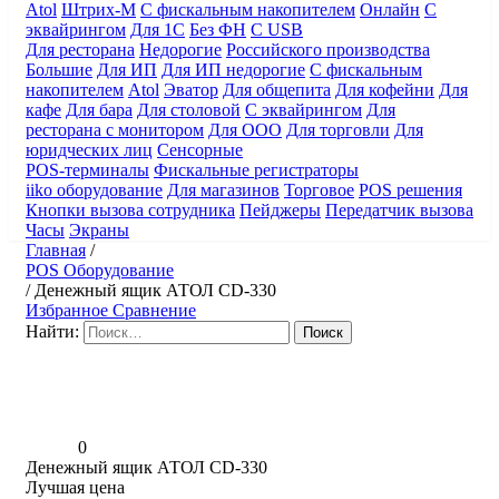
Atol
Штрих-М
С фискальным накопителем
Онлайн
С
эквайрингом
Для 1С
Без ФН
С USB
Для ресторана
Недорогие
Российского производства
Большие
Для ИП
Для ИП недорогие
С фискальным
накопителем
Atol
Эватор
Для общепита
Для кофейни
Для
кафе
Для бара
Для столовой
С эквайрингом
Для
ресторана с монитором
Для ООО
Для торговли
Для
юридческих лиц
Сенсорные
POS-терминалы
Фискальные регистраторы
iiko оборудование
Для магазинов
Торговое
POS решения
Кнопки вызова сотрудника
Пейджеры
Передатчик вызова
Часы
Экраны
Главная
/
POS Оборудование
/
Денежный ящик АТОЛ CD-330
Избранное
Сравнение
Найти:
0
Денежный ящик АТОЛ CD-330
Лучшая цена