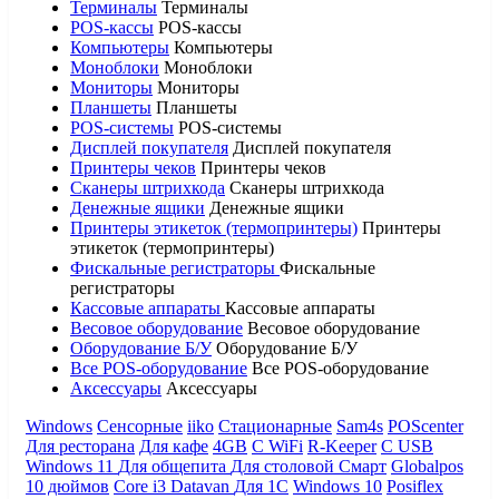
Терминалы
Терминалы
POS-кассы
POS-кассы
Компьютеры
Компьютеры
Моноблоки
Моноблоки
Мониторы
Мониторы
Планшеты
Планшеты
POS-системы
POS-системы
Дисплей покупателя
Дисплей покупателя
Принтеры чеков
Принтеры чеков
Сканеры штрихкода
Сканеры штрихкода
Денежные ящики
Денежные ящики
Принтеры этикеток (термопринтеры)
Принтеры
этикеток (термопринтеры)
Фискальные регистраторы
Фискальные
регистраторы
Кассовые аппараты
Кассовые аппараты
Весовое оборудование
Весовое оборудование
Оборудование Б/У
Оборудование Б/У
Все POS-оборудование
Все POS-оборудование
Аксессуары
Аксессуары
Windows
Сенсорные
iiko
Стационарные
Sam4s
POScenter
Для ресторана
Для кафе
4GB
С WiFi
R-Keeper
С USB
Windows 11
Для общепита
Для столовой
Смарт
Globalpos
10 дюймов
Core i3
Datavan
Для 1С
Windows 10
Posiflex