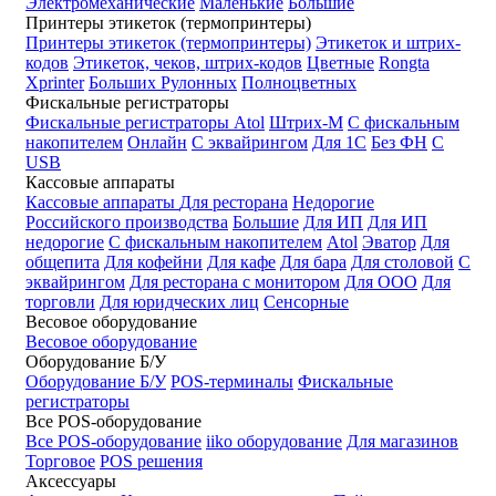
Электромеханические
Маленькие
Большие
Принтеры этикеток (термопринтеры)
Принтеры этикеток (термопринтеры)
Этикеток и штрих-
кодов
Этикеток, чеков, штрих-кодов
Цветные
Rongta
Xprinter
Больших
Рулонных
Полноцветных
Фискальные регистраторы
Фискальные регистраторы
Atol
Штрих-М
С фискальным
накопителем
Онлайн
С эквайрингом
Для 1С
Без ФН
С
USB
Кассовые аппараты
Кассовые аппараты
Для ресторана
Недорогие
Российского производства
Большие
Для ИП
Для ИП
недорогие
С фискальным накопителем
Atol
Эватор
Для
общепита
Для кофейни
Для кафе
Для бара
Для столовой
С
эквайрингом
Для ресторана с монитором
Для ООО
Для
торговли
Для юридческих лиц
Сенсорные
Весовое оборудование
Весовое оборудование
Оборудование Б/У
Оборудование Б/У
POS-терминалы
Фискальные
регистраторы
Все POS-оборудование
Все POS-оборудование
iiko оборудование
Для магазинов
Торговое
POS решения
Аксессуары