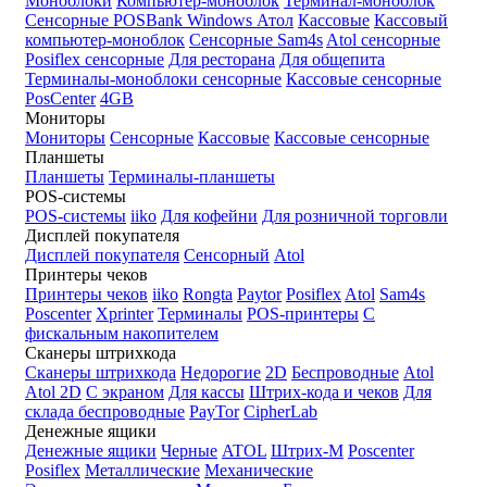
Моноблоки
Компьютер-моноблок
Терминал-моноблок
Сенсорные
POSBank
Windows
Атол
Кассовые
Кассовый
компьютер-моноблок
Сенсорные Sam4s
Atol сенсорные
Posiflex сенсорные
Для ресторана
Для общепита
Терминалы-моноблоки сенсорные
Кассовые сенсорные
PosCenter
4GB
Мониторы
Мониторы
Сенсорные
Кассовые
Кассовые сенсорные
Планшеты
Планшеты
Терминалы-планшеты
POS-системы
POS-системы
iiko
Для кофейни
Для розничной торговли
Дисплей покупателя
Дисплей покупателя
Сенсорный
Atol
Принтеры чеков
Принтеры чеков
iiko
Rongta
Paytor
Posiflex
Atol
Sam4s
Poscenter
Xprinter
Терминалы
POS-принтеры
С
фискальным накопителем
Сканеры штрихкода
Сканеры штрихкода
Недорогие
2D
Беспроводные
Atol
Atol 2D
С экраном
Для кассы
Штрих-кода и чеков
Для
склада беспроводные
PayTor
CipherLab
Денежные ящики
Денежные ящики
Черные
ATOL
Штрих-М
Poscenter
Posiflex
Металлические
Механические