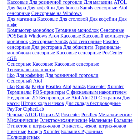
Кассовые
Для розничной торговли
Для магазина
ATOL
Для бара
Для кофейни
Для horeca
Sam4s сенсорные
Atol
сенсорные
Сенсорные на Windows
Для магазина
Кассовые
Для столовой
Для кофейни
Для
кафе
Компьютер-моноблок
Терминал-моноблок
Сенсорные
POSBank
Windows
Атол
Кассовые
Кассовый компьютер-
моноблок
Сенсорные Sam4s
Atol сенсорные
Posiflex
сенсорные
Для ресторана
Для общепита
Терминалы-
моноблоки сенсорные
Кассовые сенсорные
PosCenter
4GB
Сенсорные
Кассовые
Кассовые сенсорные
Терминалы-планшеты
iiko
Для кофейни
Для розничной торговли
Сенсорный
Atol
iiko
Rongta
Paytor
Posiflex
Atol
Sam4s
Poscenter
Xprinter
Терминалы
POS-принтеры
С фискальным накопителем
Недорогие
2D
Беспроводные
Atol
Atol 2D
С экраном
Для
кассы
Штрих-кода и чеков
Для склада беспроводные
PayTor
CipherLab
Черные
ATOL
Штрих-М
Poscenter
Posiflex
Металлические
Механические
Электромеханические
Маленькие
Большие
Этикеток и штрих-кодов
Этикеток, чеков, штрих-кодов
Цветные
Rongta
Xprinter
Больших
Рулонных
Полноцветных