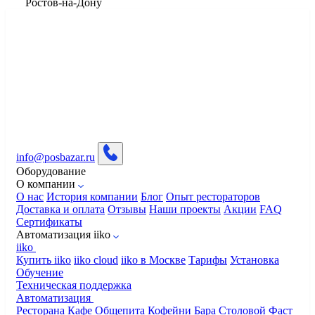
​Ростов-на-Дону
info@posbazar.ru
Оборудование
О компании
О нас
История компании
Блог
Опыт рестораторов
Доставка и оплата
Отзывы
Наши проекты
Акции
FAQ
Сертификаты
Автоматизация iiko
iiko
Купить iiko
iiko cloud
iiko в Москве
Тарифы
Установка
Обучение
Техническая поддержка
Автоматизация
Ресторана
Кафе
Общепита
Кофейни
Бара
Столовой
Фаст