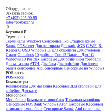
Оборудование
Заказать звонок
+7 (495) 295-90-95
info@posbazar.ru
0
Корзина
0
₽
Терминалы
Терминалы
Windows
Сенсорные
iiko
Стационарные
Sam4s
POScenter
Для ресторана
Для кафе
4GB
С WiFi
R-
Keeper
С USB
Windows 11
Для общепита
Для столовой
Смарт
Globalpos
10 дюймов
Core i3
Datavan
Для 1С
Windows 10
Posiflex
Кассовые
Для розничной торговли
Для магазина
ATOL
Для бара
Для кофейни
Для horeca
Sam4s сенсорные
Atol сенсорные
Сенсорные на Windows
POS-кассы
POS-кассы
Компьютеры
Компьютеры
Для магазина
Кассовые
Для столовой
Для
кофейни
Для кафе
Моноблоки
Моноблоки
Компьютер-моноблок
Терминал-моноблок
Сенсорные
POSBank
Windows
Атол
Кассовые
Кассовый
компьютер-моноблок
Сенсорные Sam4s
Atol сенсорные