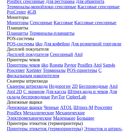
Posiflex сенсорные
Для ресторана
Для общепита
Терминалы-моноблоки сенсорные
Кассовые сенсорные
PosCenter
4GB
Мониторы
Мониторы
Сенсорные
Кассовые
Кассовые сенсорные
Планшеты
Планшеты
Терминалы-планшеты
POS-системы
POS-системы
iiko
Для кофейни
Для розничной торговли
Дисплей покупателя
Дисплей покупателя
Сенсорный
Atol
Принтеры чеков
Принтеры чеков
iiko
Rongta
Paytor
Posiflex
Atol
Sam4s
Poscenter
Xprinter
Терминалы
POS-принтеры
С
фискальным накопителем
Сканеры штрихкода
Сканеры штрихкода
Недорогие
2D
Беспроводные
Atol
Atol 2D
С экраном
Для кассы
Штрих-кода и чеков
Для
склада беспроводные
PayTor
CipherLab
Денежные ящики
Денежные ящики
Черные
ATOL
Штрих-М
Poscenter
Posiflex
Металлические
Механические
Электромеханические
Маленькие
Большие
Принтеры этикеток (термопринтеры)
Принтеры этикеток (термопринтеры)
Этикеток и штрих-