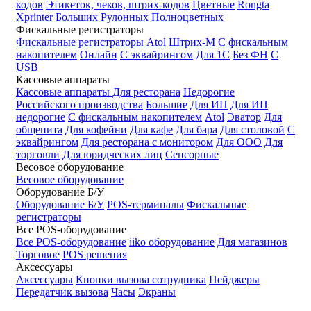
кодов
Этикеток, чеков, штрих-кодов
Цветные
Rongta
Xprinter
Больших
Рулонных
Полноцветных
Фискальные регистраторы
Фискальные регистраторы
Atol
Штрих-М
С фискальным
накопителем
Онлайн
С эквайрингом
Для 1С
Без ФН
С
USB
Кассовые аппараты
Кассовые аппараты
Для ресторана
Недорогие
Российского производства
Большие
Для ИП
Для ИП
недорогие
С фискальным накопителем
Atol
Эватор
Для
общепита
Для кофейни
Для кафе
Для бара
Для столовой
С
эквайрингом
Для ресторана с монитором
Для ООО
Для
торговли
Для юридческих лиц
Сенсорные
Весовое оборудование
Весовое оборудование
Оборудование Б/У
Оборудование Б/У
POS-терминалы
Фискальные
регистраторы
Все POS-оборудование
Все POS-оборудование
iiko оборудование
Для магазинов
Торговое
POS решения
Аксессуары
Аксессуары
Кнопки вызова сотрудника
Пейджеры
Передатчик вызова
Часы
Экраны