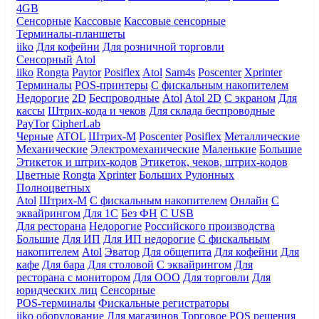
4GB
Сенсорные
Кассовые
Кассовые сенсорные
Терминалы-планшеты
iiko
Для кофейни
Для розничной торговли
Сенсорный
Atol
iiko
Rongta
Paytor
Posiflex
Atol
Sam4s
Poscenter
Xprinter
Терминалы
POS-принтеры
С фискальным накопителем
Недорогие
2D
Беспроводные
Atol
Atol 2D
С экраном
Для
кассы
Штрих-кода и чеков
Для склада беспроводные
PayTor
CipherLab
Черные
ATOL
Штрих-М
Poscenter
Posiflex
Металлические
Механические
Электромеханические
Маленькие
Большие
Этикеток и штрих-кодов
Этикеток, чеков, штрих-кодов
Цветные
Rongta
Xprinter
Больших
Рулонных
Полноцветных
Atol
Штрих-М
С фискальным накопителем
Онлайн
С
эквайрингом
Для 1С
Без ФН
С USB
Для ресторана
Недорогие
Российского производства
Большие
Для ИП
Для ИП недорогие
С фискальным
накопителем
Atol
Эватор
Для общепита
Для кофейни
Для
кафе
Для бара
Для столовой
С эквайрингом
Для
ресторана с монитором
Для ООО
Для торговли
Для
юридческих лиц
Сенсорные
POS-терминалы
Фискальные регистраторы
iiko оборудование
Для магазинов
Торговое
POS решения