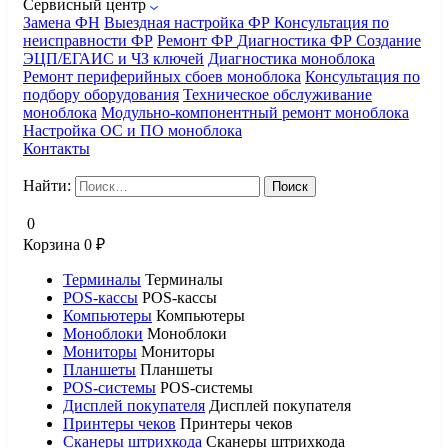
Сервисный центр
Замена ФН
Выездная настройка ФР
Консультация по
неисправности ФР
Ремонт ФР
Диагностика ФР
Создание
ЭЦП/ЕГАИС и ЧЗ ключей
Диагностика моноблока
Ремонт периферийных сбоев моноблока
Консультация по
подбору оборудования
Техническое обслуживание
моноблока
Модульно-компонентный ремонт моноблока
Настройка ОС и ПО моноблока
Контакты
Найти:
0
Корзина
0
₽
Терминалы
Терминалы
POS-кассы
POS-кассы
Компьютеры
Компьютеры
Моноблоки
Моноблоки
Мониторы
Мониторы
Планшеты
Планшеты
POS-системы
POS-системы
Дисплей покупателя
Дисплей покупателя
Принтеры чеков
Принтеры чеков
Сканеры штрихкода
Сканеры штрихкода