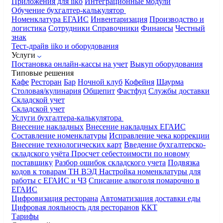
Приложения для iiko
Интеграционные модули
Обучение бухгалтер-калькулятор
Номенклатура
ЕГАИС
Инвентаризация
Производство и
логистика
Сотрудники
Справочники
Финансы
Честный
знак
Тест-драйв iiko и оборудования
Услуги
Постановка онлайн-кассы на учет
Выкуп оборудования
Типовые решения
Кафе
Ресторан
Бар
Ночной клуб
Кофейня
Шаурма
Столовая/кулинария
Общепит
Фастфуд
Службы доставки
Складской учет
Складской учет
Услуги бухгалтера-калькулятора
Внесение накладных
Внесение накладных ЕГАИС
Составление номенклатуры
Исправление чека коррекции
Внесение технологических карт
Введение бухгалтерско-
складского учёта
Просчет себестоимости по новому
поставщику
Разбор ошибок складского учета
Подвязка
кодов к товарам ТН ВЭД
Настройка номенклатуры для
работы с ЕГАИС и ЧЗ
Списание алкоголя помарочно в
ЕГАИС
Цифровизация ресторана
Автоматизация доставки еды
Цифровая лояльность для ресторанов
ККТ
Тарифы