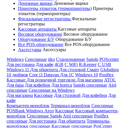
Денежные ящики
Денежные ящики
Принтеры этикеток (термопринтеры)
Принтеры
этикеток (термопринтеры)
Фискальные регистраторы
Фискальные
регистраторы
Кассовые аппараты
Кассовые аппараты
Весовое оборудование
Весовое оборудование
Оборудование Б/У
Оборудование Б/У
Все POS-оборудование
Все POS-оборудование
Аксессуары
Аксессуары
Windows
Сенсорные
iiko
Стационарные
Sam4s
POScenter
Для ресторана
Для кафе
4GB
С WiFi
R-Keeper
С USB
Windows 11
Для общепита
Для столовой
Смарт
Globalpos
10 дюймов
Core i3
Datavan
Для 1С
Windows 10
Posiflex
Кассовые
Для розничной торговли
Для магазина
ATOL
Для бара
Для кофейни
Для horeca
Sam4s сенсорные
Atol
сенсорные
Сенсорные на Windows
Для магазина
Кассовые
Для столовой
Для кофейни
Для
кафе
Компьютер-моноблок
Терминал-моноблок
Сенсорные
POSBank
Windows
Атол
Кассовые
Кассовый компьютер-
моноблок
Сенсорные Sam4s
Atol сенсорные
Posiflex
сенсорные
Для ресторана
Для общепита
Терминалы-
моноблоки сенсорные
Кассовые сенсорные
PosCenter