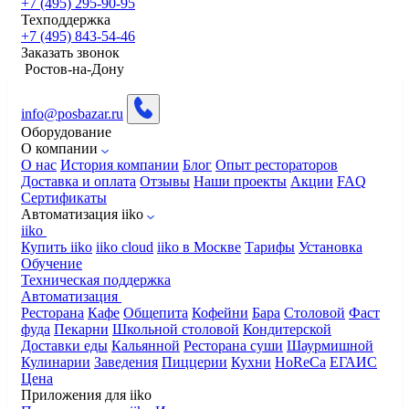
+7 (495) 295-90-95
Техподдержка
+7 (495) 843-54-46
Заказать звонок
​Ростов-на-Дону
info@posbazar.ru
Оборудование
О компании
О нас
История компании
Блог
Опыт рестораторов
Доставка и оплата
Отзывы
Наши проекты
Акции
FAQ
Сертификаты
Автоматизация iiko
iiko
Купить iiko
iiko cloud
iiko в Москве
Тарифы
Установка
Обучение
Техническая поддержка
Автоматизация
Ресторана
Кафе
Общепита
Кофейни
Бара
Столовой
Фаст
фуда
Пекарни
Школьной столовой
Кондитерской
Доставки еды
Кальянной
Ресторана суши
Шаурмишной
Кулинарии
Заведения
Пиццерии
Кухни
HoReCa
ЕГАИС
Цена
Приложения для iiko