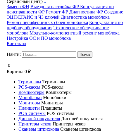
Сервисный центр
Замена ФН
Выездная настройка ФР
Консультация по
неисправности ФР
Ремонт ФР
Диагностика ФР
Создание
ЭЦП/ЕГАИС и ЧЗ ключей
Диагностика моноблока
Ремонт периферийных сбоев моноблока
Консультация по
подбору оборудования
Техническое обслуживание
моноблока
Модульно-компонентный ремонт моноблока
Настройка ОС и ПО моноблока
Контакты
Найти:
0
Корзина
0
₽
Терминалы
Терминалы
POS-кассы
POS-кассы
Компьютеры
Компьютеры
Моноблоки
Моноблоки
Мониторы
Мониторы
Планшеты
Планшеты
POS-системы
POS-системы
Дисплей покупателя
Дисплей покупателя
Принтеры чеков
Принтеры чеков
Сканеры штрихкода
Сканеры штрихкода