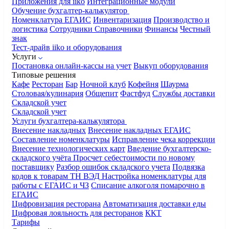
Приложения для iiko
Интеграционные модули
Обучение бухгалтер-калькулятор
Номенклатура
ЕГАИС
Инвентаризация
Производство и
логистика
Сотрудники
Справочники
Финансы
Честный
знак
Тест-драйв iiko и оборудования
Услуги
Постановка онлайн-кассы на учет
Выкуп оборудования
Типовые решения
Кафе
Ресторан
Бар
Ночной клуб
Кофейня
Шаурма
Столовая/кулинария
Общепит
Фастфуд
Службы доставки
Складской учет
Складской учет
Услуги бухгалтера-калькулятора
Внесение накладных
Внесение накладных ЕГАИС
Составление номенклатуры
Исправление чека коррекции
Внесение технологических карт
Введение бухгалтерско-
складского учёта
Просчет себестоимости по новому
поставщику
Разбор ошибок складского учета
Подвязка
кодов к товарам ТН ВЭД
Настройка номенклатуры для
работы с ЕГАИС и ЧЗ
Списание алкоголя помарочно в
ЕГАИС
Цифровизация ресторана
Автоматизация доставки еды
Цифровая лояльность для ресторанов
ККТ
Тарифы