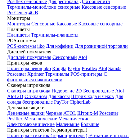
Posiflex сенсорные
Для ресторана
Для общепита
Терминалы-моноблоки сенсорные
Кассовые сенсорные
PosCenter
4GB
Мониторы
Мониторы
Сенсорные
Кассовые
Кассовые сенсорные
Планшеты
Планшеты
Терминалы-планшеты
POS-системы
POS-системы
iiko
Для кофейни
Для розничной торговли
Дисплей покупателя
Дисплей покупателя
Сенсорный
Atol
Принтеры чеков
Принтеры чеков
iiko
Rongta
Paytor
Posiflex
Atol
Sam4s
Poscenter
Xprinter
Терминалы
POS-принтеры
С
фискальным накопителем
Сканеры штрихкода
Сканеры штрихкода
Недорогие
2D
Беспроводные
Atol
Atol 2D
С экраном
Для кассы
Штрих-кода и чеков
Для
склада беспроводные
PayTor
CipherLab
Денежные ящики
Денежные ящики
Черные
ATOL
Штрих-М
Poscenter
Posiflex
Металлические
Механические
Электромеханические
Маленькие
Большие
Принтеры этикеток (термопринтеры)
Принтеры этикеток (термопринтеры)
Этикеток и штрих-