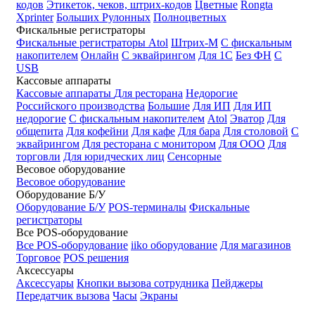
кодов
Этикеток, чеков, штрих-кодов
Цветные
Rongta
Xprinter
Больших
Рулонных
Полноцветных
Фискальные регистраторы
Фискальные регистраторы
Atol
Штрих-М
С фискальным
накопителем
Онлайн
С эквайрингом
Для 1С
Без ФН
С
USB
Кассовые аппараты
Кассовые аппараты
Для ресторана
Недорогие
Российского производства
Большие
Для ИП
Для ИП
недорогие
С фискальным накопителем
Atol
Эватор
Для
общепита
Для кофейни
Для кафе
Для бара
Для столовой
С
эквайрингом
Для ресторана с монитором
Для ООО
Для
торговли
Для юридческих лиц
Сенсорные
Весовое оборудование
Весовое оборудование
Оборудование Б/У
Оборудование Б/У
POS-терминалы
Фискальные
регистраторы
Все POS-оборудование
Все POS-оборудование
iiko оборудование
Для магазинов
Торговое
POS решения
Аксессуары
Аксессуары
Кнопки вызова сотрудника
Пейджеры
Передатчик вызова
Часы
Экраны