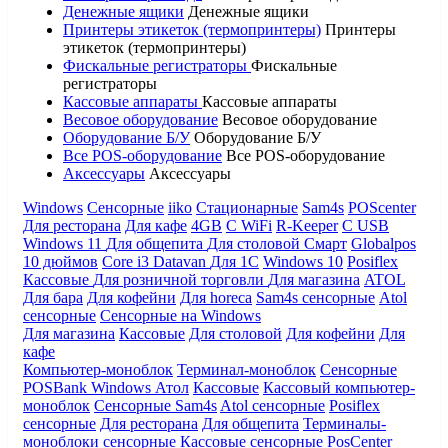
Денежные ящики
Денежные ящики
Принтеры этикеток (термопринтеры)
Принтеры
этикеток (термопринтеры)
Фискальные регистраторы
Фискальные
регистраторы
Кассовые аппараты
Кассовые аппараты
Весовое оборудование
Весовое оборудование
Оборудование Б/У
Оборудование Б/У
Все POS-оборудование
Все POS-оборудование
Аксессуары
Аксессуары
Windows
Сенсорные
iiko
Стационарные
Sam4s
POScenter
Для ресторана
Для кафе
4GB
С WiFi
R-Keeper
С USB
Windows 11
Для общепита
Для столовой
Смарт
Globalpos
10 дюймов
Core i3
Datavan
Для 1С
Windows 10
Posiflex
Кассовые
Для розничной торговли
Для магазина
ATOL
Для бара
Для кофейни
Для horeca
Sam4s сенсорные
Atol
сенсорные
Сенсорные на Windows
Для магазина
Кассовые
Для столовой
Для кофейни
Для
кафе
Компьютер-моноблок
Терминал-моноблок
Сенсорные
POSBank
Windows
Атол
Кассовые
Кассовый компьютер-
моноблок
Сенсорные Sam4s
Atol сенсорные
Posiflex
сенсорные
Для ресторана
Для общепита
Терминалы-
моноблоки сенсорные
Кассовые сенсорные
PosCenter