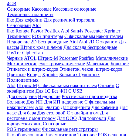
4GB
Сенсорные
Кассовые
Кассовые сенсорные
Терминалы-планшеты
iiko
Для кофейни
Для розничной торговли
Сенсорный
Atol
iiko
Rongta
Paytor
Posiflex
Atol
Sam4s
Poscenter
Xprinter
Терминалы
POS-принтеры
С фискальным накопителем
Недорогие
2D
Беспроводные
Atol
Atol 2D
С экраном
Для
кассы
Штрих-кода и чеков
Для склада беспроводные
PayTor
CipherLab
Черные
ATOL
Штрих-М
Poscenter
Posiflex
Металлические
Механические
Электромеханические
Маленькие
Большие
Этикеток и штрих-кодов
Этикеток, чеков, штрих-кодов
Цветные
Rongta
Xprinter
Больших
Рулонных
Полноцветных
Atol
Штрих-М
С фискальным накопителем
Онлайн
С
эквайрингом
Для 1С
Без ФН
С USB
Для ресторана
Недорогие
Российского производства
Большие
Для ИП
Для ИП недорогие
С фискальным
накопителем
Atol
Эватор
Для общепита
Для кофейни
Для
кафе
Для бара
Для столовой
С эквайрингом
Для
ресторана с монитором
Для ООО
Для торговли
Для
юридческих лиц
Сенсорные
POS-терминалы
Фискальные регистраторы
iiko оборудование
Для магазинов
Торговое
POS решения