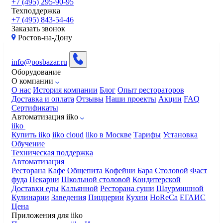
+7 (495) 295-90-95
Техподдержка
+7 (495) 843-54-46
Заказать звонок
​Ростов-на-Дону
info@posbazar.ru
Оборудование
О компании
О нас
История компании
Блог
Опыт рестораторов
Доставка и оплата
Отзывы
Наши проекты
Акции
FAQ
Сертификаты
Автоматизация iiko
iiko
Купить iiko
iiko cloud
iiko в Москве
Тарифы
Установка
Обучение
Техническая поддержка
Автоматизация
Ресторана
Кафе
Общепита
Кофейни
Бара
Столовой
Фаст
фуда
Пекарни
Школьной столовой
Кондитерской
Доставки еды
Кальянной
Ресторана суши
Шаурмишной
Кулинарии
Заведения
Пиццерии
Кухни
HoReCa
ЕГАИС
Цена
Приложения для iiko