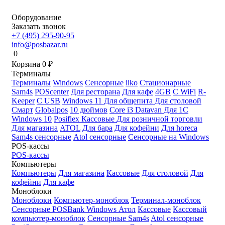
Оборудование
Заказать звонок
+7 (495) 295-90-95
info@posbazar.ru
0
Корзина
0
₽
Терминалы
Терминалы
Windows
Сенсорные
iiko
Стационарные
Sam4s
POScenter
Для ресторана
Для кафе
4GB
С WiFi
R-
Keeper
С USB
Windows 11
Для общепита
Для столовой
Смарт
Globalpos
10 дюймов
Core i3
Datavan
Для 1С
Windows 10
Posiflex
Кассовые
Для розничной торговли
Для магазина
ATOL
Для бара
Для кофейни
Для horeca
Sam4s сенсорные
Atol сенсорные
Сенсорные на Windows
POS-кассы
POS-кассы
Компьютеры
Компьютеры
Для магазина
Кассовые
Для столовой
Для
кофейни
Для кафе
Моноблоки
Моноблоки
Компьютер-моноблок
Терминал-моноблок
Сенсорные
POSBank
Windows
Атол
Кассовые
Кассовый
компьютер-моноблок
Сенсорные Sam4s
Atol сенсорные